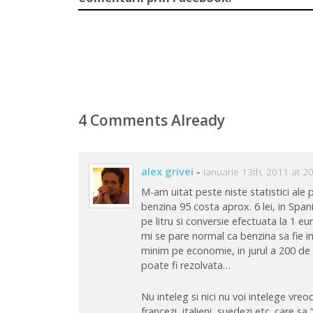
4 Comments Already
alex grivei
-
ianuarie 13th, 2011 at 2
M-am uitat peste niste statistici ale 
benzina 95 costa aprox. 6 lei, in Spania
pe litru si conversie efectuata la 1 eur
mi se pare normal ca benzina sa fie in
minim pe economie, in jurul a 200 de
poate fi rezolvata…
Nu inteleg si nici nu voi intelege vre
francezi, italieni, suedezi etc. care s