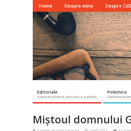
Home
Despre mine
Despre Cd
Editoriale
Polemice
Subiecte politice, articole cu iz politic
Subiecte pole
Miștoul domnului 
Contele de Saint Germain
13/01/2011
4 Comm