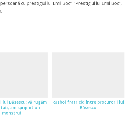
soană cu prestigiul lui Emil Boc”. “Prestigiul lui Emil Boc”,
o.
ii lui Băsescu: vă rugăm
Război fratricid între procurorii lui
rtați, am sprijinit un
Băsescu
monstru!