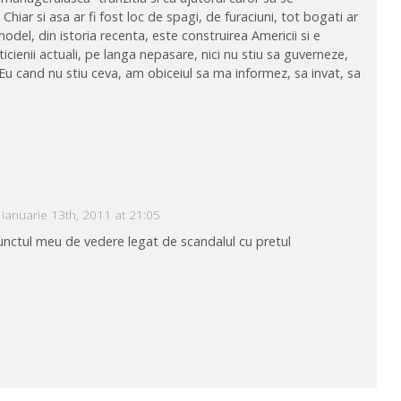
 Chiar si asa ar fi fost loc de spagi, de furaciuni, tot bogati ar
odel, din istoria recenta, este construirea Americii si e
iticienii actuali, pe langa nepasare, nici nu stiu sa guverneze,
. Eu cand nu stiu ceva, am obiceiul sa ma informez, sa invat, sa
ianuarie 13th, 2011 at 21:05
 punctul meu de vedere legat de scandalul cu pretul