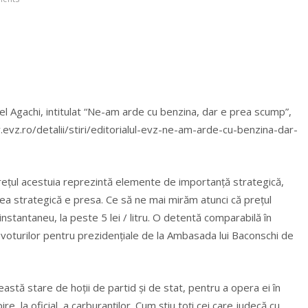
riel Agachi, intitulat “Ne-am arde cu benzina, dar e prea scump”,
ww.evz.ro/detalii/stiri/editorialul-evz-ne-am-arde-cu-benzina-dar-
prețul acestuia reprezintă elemente de importanță strategică,
atea strategică e presa. Ce să ne mai mirăm atunci că prețul
nstantaneu, la peste 5 lei / litru. O detentă comparabilă în
voturilor pentru prezidențiale de la Ambasada lui Baconschi de
astă stare de hoții de partid și de stat, pentru a opera ei în
re, la oficial, a carburanților. Cum știu toți cei care judecă cu