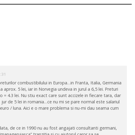
0:31
preturilor combustibilului in Europa…in Franta, Italia, Germania
 aprox. 5 lei, iar in Norvegia undeva in jurul a 6,5 lei. Preturi
o = 4.3 lei. Nu stiu exact care sunt accizele in fiecare tara, dar
 jur de 5 lei in romania…ce nu mi se pare normal este salariul
 euro / luna. Aici e o mare problema si nu-mi dau seama cum
odata, de ce in 1990 nu au fost angajati consultanti germani,
a “manageruiasca” tranzitia si cu ajutorul caror sa se