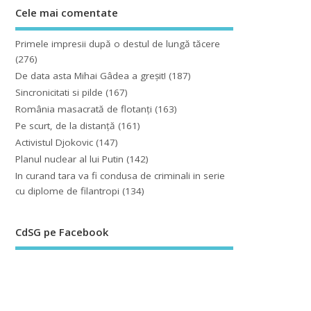
Cele mai comentate
Primele impresii după o destul de lungă tăcere
(276)
De data asta Mihai Gâdea a greşit!
(187)
Sincronicitati si pilde
(167)
România masacrată de flotanţi
(163)
Pe scurt, de la distanță
(161)
Activistul Djokovic
(147)
Planul nuclear al lui Putin
(142)
In curand tara va fi condusa de criminali in serie
cu diplome de filantropi
(134)
CdSG pe Facebook