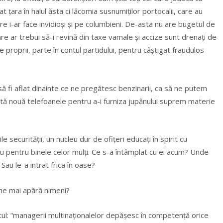
t țara în halul ăsta ci lăcomia susnumiților portocalii, care au
are i-ar face invidioși și pe columbieni. De-asta nu are bugetul de
care ar trebui să-i revină din taxe vamale și accize sunt drenați de
e proprii, parte în contul partidului, pentru câștigat fraudulos
c să fi aflat dinainte ce ne pregătesc benzinarii, ca să ne putem
tă nouă telefoanele pentru a-i furniza jupânului suprem materie
e securității, un nucleu dur de ofițeri educați în spirit cu
au pentru binele celor mulți. Ce s-a întâmplat cu ei acum? Unde
Sau le-a intrat frica în oase?
nu ne mai apără nimeni?
tul: “managerii multinaționalelor depășesc în competență orice