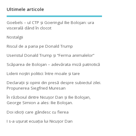
Ultimele articole
Goebels – ul CTP şi Goeringul Ilie Bolojan: ura
viscerală dând în clocot
Nostalgii
Riscul de a paria pe Donald Trump
Useristul Donald Trump şi “Ferma animalelor”
Scăparea de Bolojan – adevărata miză patriotică
Liderii noştri politici: între moale şi tare
Declaraţii şi opinii din presă despre subiectul zilei.
Propunerea Siegfried Muresan
În războiul dintre Nicuşor Dan şi Ilie Bolojan,
George Simion a ales: Ilie Bolojan.
Doi idioţi care gândesc cu fierea
I s-a uşurat ecuaţia lui Nicuşor Dan