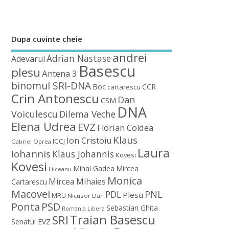
Dupa cuvinte cheie
andrei
Adrian Nastase
Adevarul
Basescu
plesu
Antena 3
binomul SRI-DNA
Boc
CCR
cartarescu
Crin Antonescu
Dan
CSM
DNA
Voiculescu
Dilema Veche
Elena Udrea
EVZ
Florian Coldea
Klaus
Ion Cristoiu
ICCJ
Gabriel Oprea
Laura
Iohannis
Klaus Johannis
Kovesi
Kovesi
Mihai Gadea
Mircea
Liiceanu
Monica
Mircea Mihaies
Cartarescu
Macovei
PDL
PNL
Plesu
MRU
Nicusor Dan
Ponta
PSD
Sebastian Ghita
Romania Libera
Traian Basescu
SRI
Senatul EVZ