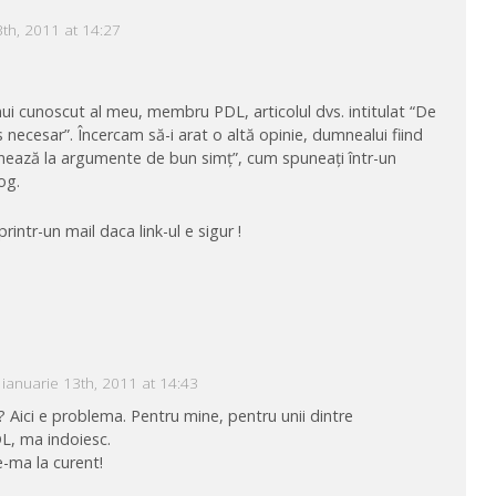
3th, 2011 at 14:27
ui cunoscut al meu, membru PDL, articolul dvs. intitulat “De
ecesar”. Încercam să-i arat o altă opinie, dumnealui fiind
onează la argumente de bun simț”, cum spuneați într-un
og.
rintr-un mail daca link-ul e sigur !
ianuarie 13th, 2011 at 14:43
? Aici e problema. Pentru mine, pentru unii dintre
L, ma indoiesc.
e-ma la curent!