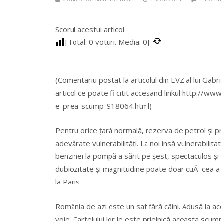
Scorul acestui articol
[Total:
0
voturi. Media:
0
]
(Comentariu postat la articolul din EVZ al lui Gab
articol ce poate fi citit accesand linkul http://w
e-prea-scump-918064.html)
Pentru orice țară normală, rezerva de petrol și 
adevărate vulnerabilități. La noi insă vulnerabilit
benzinei la pompă a sărit pe șest, spectaculos și i
dubiozitate și magnitudine poate doar cuÂ cea a 
la Paris.
România de azi este un sat fără câini. Adusă la ace
voie. Cartelului lor le este prielnică aceasta scumpi