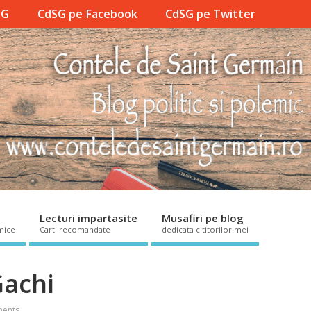
SG
CdSG pe Facebook
CdSG pe Twitter
Lecturi impartasite
Musafiri pe blog
mice
Carti recomandate
dedicata cititorilor mei
Gachi
ents