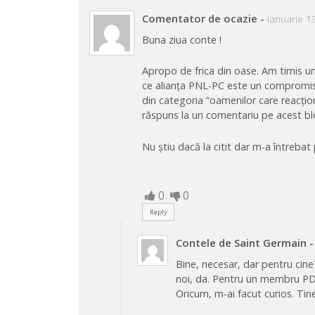
Comentator de ocazie
-
ianuarie 1
Buna ziua conte !
Apropo de frica din oase. Am timis un
ce alianța PNL-PC este un compromis n
din categoria “oamenilor care reacți
răspuns la un comentariu pe acest bl
Nu știu dacă la citit dar m-a întrebat p
0
0
Reply
Contele de Saint Germain
-
Bine, necesar, dar pentru cine
noi, da. Pentru un membru PD
Oricum, m-ai facut curios. Tin