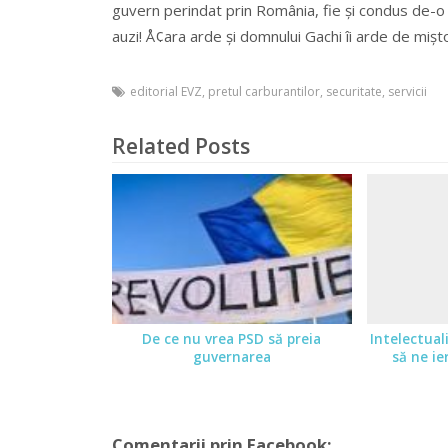
guvern perindat prin România, fie și condus de-o per
auzi! Å¢ara arde și domnului Gachi îi arde de mișt
editorial EVZ
,
pretul carburantilor
,
securitate
,
servicii
Related Posts
De ce nu vrea PSD să preia
Intelectual
guvernarea
să ne ie
Comentarii prin Facebook: