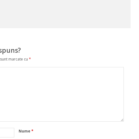
ăspuns?
 sunt marcate cu
*
Nume
*