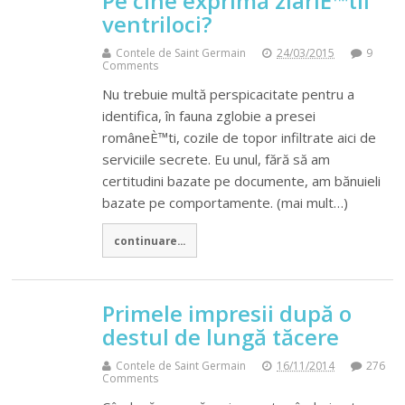
Pe cine exprimă ziariÈ™tii
ventriloci?
Contele de Saint Germain
24/03/2015
9
Comments
Nu trebuie multă perspicacitate pentru a
identifica, în fauna zglobie a presei
româneÈ™ti, cozile de topor infiltrate aici de
serviciile secrete. Eu unul, fără să am
certitudini bazate pe documente, am bănuieli
bazate pe comportamente. (mai mult…)
continuare...
Primele impresii după o
destul de lungă tăcere
Contele de Saint Germain
16/11/2014
276
Comments