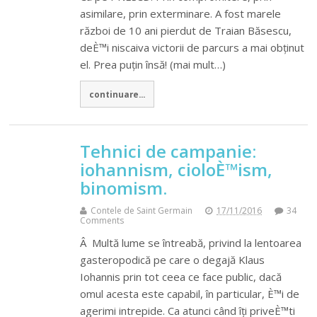
asimilare, prin exterminare. A fost marele
război de 10 ani pierdut de Traian Băsescu,
deÈ™i niscaiva victorii de parcurs a mai obținut
el. Prea puțin însă! (mai mult…)
continuare...
Tehnici de campanie:
iohannism, cioloÈ™ism,
binomism.
Contele de Saint Germain
17/11/2016
34
Comments
Â Multă lume se întreabă, privind la lentoarea
gasteropodică pe care o degajă Klaus
Iohannis prin tot ceea ce face public, dacă
omul acesta este capabil, în particular, È™i de
agerimi intrepide. Ca atunci când îți priveÈ™ti