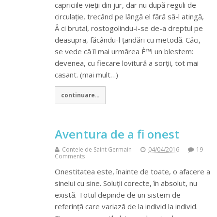
capriciile vieții din jur, dar nu după reguli de
circulație, trecând pe lângă el fără să-l atingă,
Â ci brutal, rostogolindu-i-se de-a dreptul pe
deasupra, făcându-l țandări cu metodă. Căci,
se vede că îl mai urmărea È™i un blestem:
devenea, cu fiecare lovitură a sorții, tot mai
casant. (mai mult…)
continuare...
Aventura de a fi onest
Contele de Saint Germain
04/04/2016
19
Comments
Onestitatea este, înainte de toate, o afacere a
sinelui cu sine. Soluții corecte, în absolut, nu
există. Totul depinde de un sistem de
referință care variază de la individ la individ.