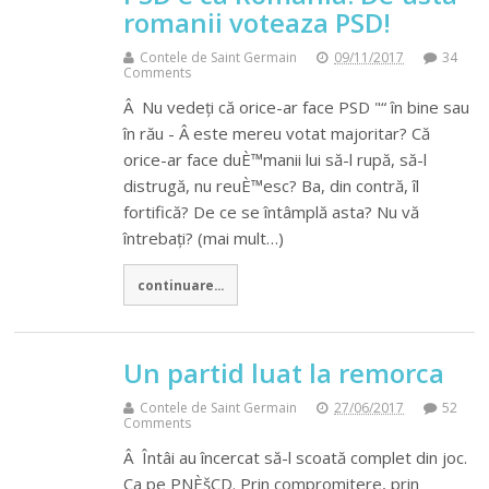
romanii voteaza PSD!
Contele de Saint Germain
09/11/2017
34
Comments
Â Nu vedeți că orice-ar face PSD "“ în bine sau
în rău - Â este mereu votat majoritar? Că
orice-ar face duÈ™manii lui să-l rupă, să-l
distrugă, nu reuÈ™esc? Ba, din contră, îl
fortifică? De ce se întâmplă asta? Nu vă
întrebați? (mai mult…)
continuare...
Un partid luat la remorca
Contele de Saint Germain
27/06/2017
52
Comments
Â Întâi au încercat să-l scoată complet din joc.
Ca pe PNÈšCD. Prin compromitere, prin