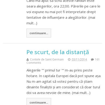
Când mă apuc să scriu aceste rânduri este
seara alegerilor, ora 22;00. Părerile pe care le
voi expune nu mai pot fi interpretate drept
tentative de influențare a alegătorilor. (mai
mult…)
continuare...
Pe scurt, de la distanță
Contele de Saint Germain
03/11/2014
161
Comments
Alegerile "“ primul tur "“ m-au prins peste
hotare. In capitala Europei dacă pot spune așa.
Nu m-am agitat să votez pentru că știam
dinainte finaliștii și am considerat că doar turul
doi va avea nevoie de mine. (mai mult…)
continuare...