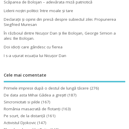
Scăparea de Bolojan – adevărata miză patriotică
Liderii noştri politici: între moale şi tare
Declaraţii şi opinii din presă despre subiectul zilei. Propunerea
Siegfried Muresan
În războiul dintre Nicuşor Dan şi Ilie Bolojan, George Simion a
ales: Ilie Bolojan.
Doi idioţi care gândesc cu fierea
I s-a uşurat ecuaţia lui Nicuşor Dan
Cele mai comentate
Primele impresii după o destul de lungă tăcere
(276)
De data asta Mihai Gâdea a greşit!
(187)
Sincronicitati si pilde
(167)
România masacrată de flotanţi
(163)
Pe scurt, de la distanță
(161)
Activistul Djokovic
(147)