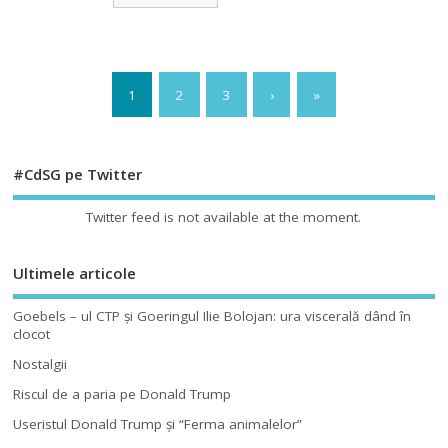
1
2
3
›
»
#CdSG pe Twitter
Twitter feed is not available at the moment.
Ultimele articole
Goebels – ul CTP şi Goeringul Ilie Bolojan: ura viscerală dând în
clocot
Nostalgii
Riscul de a paria pe Donald Trump
Useristul Donald Trump şi “Ferma animalelor”