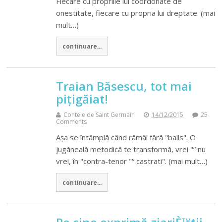
Fiecare cu propriile lui coordonate de
onestitate, fiecare cu propria lui dreptate. (mai
mult…)
continuare...
Traian Băsescu, tot mai
pițigăiat!
Contele de Saint Germain
14/12/2015
25
Comments
Așa se întâmplă când rămâi fără "balls". O
jugăneală metodică te transformă, vrei "“ nu
vrei, în "contra-tenor "“ castrati". (mai mult…)
continuare...