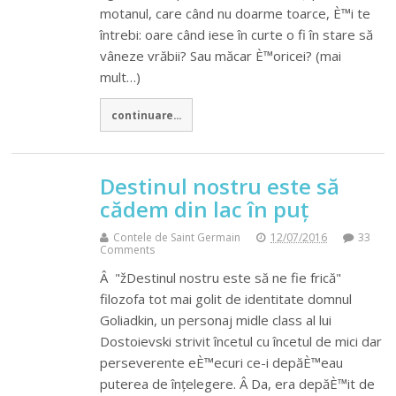
motanul, care când nu doarme toarce, È™i te
întrebi: oare când iese în curte o fi în stare să
vâneze vrăbii? Sau măcar È™oricei? (mai
mult…)
continuare...
Destinul nostru este să
cădem din lac în puț
Contele de Saint Germain
12/07/2016
33
Comments
Â "žDestinul nostru este să ne fie frică"
filozofa tot mai golit de identitate domnul
Goliadkin, un personaj midle class al lui
Dostoievski strivit încetul cu încetul de mici dar
perseverente eÈ™ecuri ce-i depăÈ™eau
puterea de înțelegere. Â Da, era depăÈ™it de