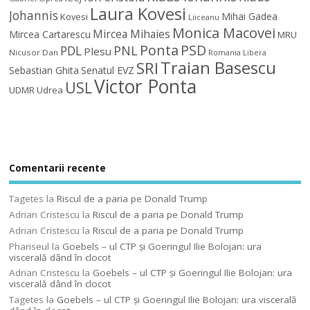
Laura Kovesi
Johannis
Mihai Gadea
Kovesi
Liiceanu
Monica Macovei
Mircea Mihaies
Mircea Cartarescu
MRU
Ponta
PSD
PDL
PNL
Plesu
Nicusor Dan
Romania Libera
Traian Basescu
SRI
Sebastian Ghita
Senatul EVZ
Victor Ponta
USL
UDMR
Udrea
Comentarii recente
Tagetes
la
Riscul de a paria pe Donald Trump
Adrian Cristescu
la
Riscul de a paria pe Donald Trump
Adrian Cristescu
la
Riscul de a paria pe Donald Trump
Phariseul
la
Goebels – ul CTP şi Goeringul Ilie Bolojan: ura
viscerală dând în clocot
Adrian Cristescu
la
Goebels – ul CTP şi Goeringul Ilie Bolojan: ura
viscerală dând în clocot
Tagetes
la
Goebels – ul CTP şi Goeringul Ilie Bolojan: ura viscerală