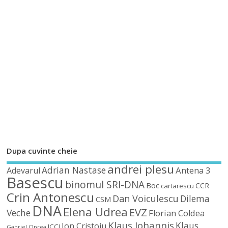
Dupa cuvinte cheie
andrei plesu
Adrian Nastase
Antena 3
Adevarul
Basescu
binomul SRI-DNA
Boc
CCR
cartarescu
Crin Antonescu
Dan Voiculescu
Dilema
CSM
DNA
Elena Udrea
EVZ
Veche
Florian Coldea
Klaus Iohannis
Klaus
Ion Cristoiu
ICCJ
Gabriel Oprea