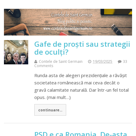
Gafe de proşti sau strategii
de oculţi?
Contele de Saint Germain
19/03/2025
33
Comments
Runda asta de alegeri prezidenţiale a răvăşit
societatea românească mai ceva decât o
gravă calamitate naturală. Dar într-un fel total
opus. (mai mult…)
continuare...
PSD e ca Romania. De-asta