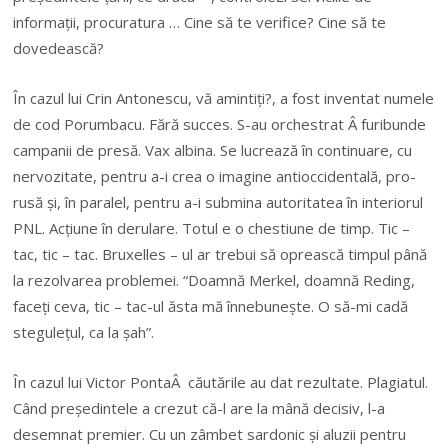
informații, procuratura … Cine să te verifice? Cine să te
dovedească?
În cazul lui Crin Antonescu, vă amintiți?, a fost inventat numele
de cod Porumbacu. Fără succes. S-au orchestrat Â furibunde
campanii de presă. Vax albina. Se lucrează în continuare, cu
nervozitate, pentru a-i crea o imagine antioccidentală, pro-
rusă și, în paralel, pentru a-i submina autoritatea în interiorul
PNL. Acțiune în derulare. Totul e o chestiune de timp. Tic –
tac, tic – tac. Bruxelles – ul ar trebui să oprească timpul până
la rezolvarea problemei. “Doamnă Merkel, doamnă Reding,
faceți ceva, tic – tac-ul ăsta mă înnebunește. O să-mi cadă
stegulețul, ca la șah”.
În cazul lui Victor PontaÂ căutările au dat rezultate. Plagiatul.
Când președintele a crezut că-l are la mână decisiv, l-a
desemnat premier. Cu un zâmbet sardonic și aluzii pentru