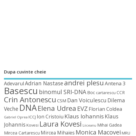
Dupa cuvinte cheie
andrei plesu
Adrian Nastase
Antena 3
Adevarul
Basescu
binomul SRI-DNA
Boc
CCR
cartarescu
Crin Antonescu
Dan Voiculescu
Dilema
CSM
DNA
Elena Udrea
EVZ
Veche
Florian Coldea
Klaus Iohannis
Klaus
Ion Cristoiu
ICCJ
Gabriel Oprea
Laura Kovesi
Johannis
Mihai Gadea
Kovesi
Liiceanu
Monica Macovei
Mircea Mihaies
Mircea Cartarescu
MRU