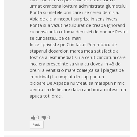
urmat crancena lovitura administrata glumetului
Ponta si urletele prin care i se cerea demisia.
Abia de aici a inceput surpriza in sens invers.
Ponta si-a vazut netulburat de treaba ignorand
cu nonsalanta cutuma demisiei de onoare.Restul
se cunoaste.E pe cai mari.
In ce-l priveste pe Crin facut Porumbacu de
stapanul dosarelor, marea mea satisfactie a
fost ca a iesit imediat si i-a cerut caricaturii care
inca era presedinte sa vina cu dovezi in 48 de
ore.N-a venit si o mare zoaie(ca sa-l plagiez pe
impricinat) l-a umplut din cap pana-n
picioare.De Aspazia nu vreau sa mai spun nimic
pentru ca de fiecare data cand imi amintesc ma
apuca toti dracii.
0
0
Reply