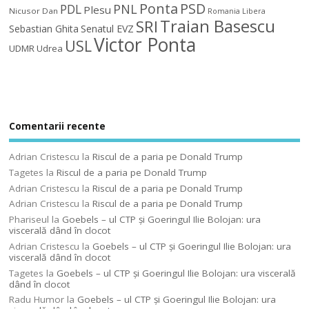
Ponta
PSD
PDL
PNL
Plesu
Nicusor Dan
Romania Libera
Traian Basescu
SRI
Sebastian Ghita
Senatul EVZ
Victor Ponta
USL
UDMR
Udrea
Comentarii recente
Adrian Cristescu
la
Riscul de a paria pe Donald Trump
Tagetes
la
Riscul de a paria pe Donald Trump
Adrian Cristescu
la
Riscul de a paria pe Donald Trump
Adrian Cristescu
la
Riscul de a paria pe Donald Trump
Phariseul
la
Goebels – ul CTP şi Goeringul Ilie Bolojan: ura
viscerală dând în clocot
Adrian Cristescu
la
Goebels – ul CTP şi Goeringul Ilie Bolojan: ura
viscerală dând în clocot
Tagetes
la
Goebels – ul CTP şi Goeringul Ilie Bolojan: ura viscerală
dând în clocot
Radu Humor
la
Goebels – ul CTP şi Goeringul Ilie Bolojan: ura