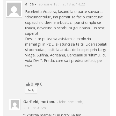
alice
-
februarie 18th, 2013 at 14:22
Excelenta Voastra, lasand la o parte savoarea
“documentului”, imi permit sa fac o corectura:
copacul nu devine arbust, ci, pur si simplu se
usuca, devenind o scorbura gaunoasa… In rest,
superb!
Desi, s-ar putea sa asistam la explozia
mamaligii in PDL, si-atunci sa te tii. Lideri spalati
si pomadati, iesiti la aratat de bicepsi prin targ:
Vlaga, Sulfina, Adrieanu, Berceanu si “ultimul, cu
voia Dvs.”, Preda, care sa-i predea sefului, pe
tava.
0
0
Reply
Garfield, motanu
-
februarie 19th,
2013 at 01:28
“Explozia mamaligii in pdl”? Sa fim