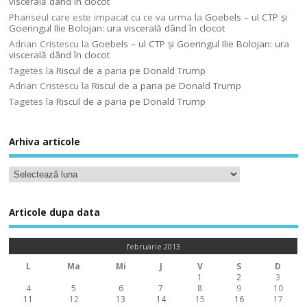
viscerală dând în clocot
Phariseul care este impacat cu ce va urma
la
Goebels – ul CTP şi
Goeringul Ilie Bolojan: ura viscerală dând în clocot
Adrian Cristescu
la
Goebels – ul CTP şi Goeringul Ilie Bolojan: ura
viscerală dând în clocot
Tagetes
la
Riscul de a paria pe Donald Trump
Adrian Cristescu
la
Riscul de a paria pe Donald Trump
Tagetes
la
Riscul de a paria pe Donald Trump
Arhiva articole
Articole dupa data
februarie 2013
L
Ma
Mi
J
V
S
D
1
2
3
4
5
6
7
8
9
10
11
12
13
14
15
16
17