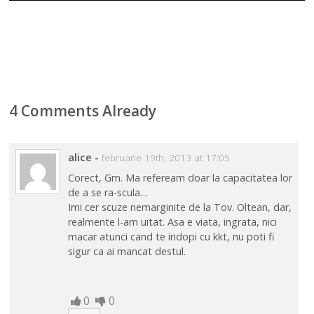
4 Comments Already
alice
-
februarie 19th, 2013 at 17:05
Corect, Gm. Ma refeream doar la capacitatea lor
de a se ra-scula…
Imi cer scuze nemarginite de la Tov. Oltean, dar,
realmente l-am uitat. Asa e viata, ingrata, nici
macar atunci cand te indopi cu kkt, nu poti fi
sigur ca ai mancat destul.
0
0