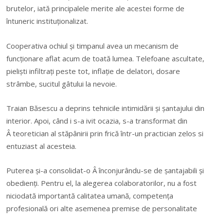
brutelor, iată principalele merite ale acestei forme de
întuneric instituționalizat.
Cooperativa ochiul și timpanul avea un mecanism de
funcționare aflat acum de toată lumea. Telefoane ascultate,
pieliști infiltrați peste tot, inflație de delatori, dosare
strâmbe, sucitul gâtului la nevoie.
Traian Băsescu a deprins tehnicile intimidării și șantajului din
interior. Apoi, când i s-a ivit ocazia, s-a transformat din
Â teoretician al stăpânirii prin frică într-un practician zelos si
entuziast al acesteia.
Puterea și-a consolidat-o Â înconjurându-se de șantajabili și
obedienți. Pentru el, la alegerea colaboratorilor, nu a fost
niciodată importantă calitatea umană, competența
profesională ori alte asemenea premise de personalitate