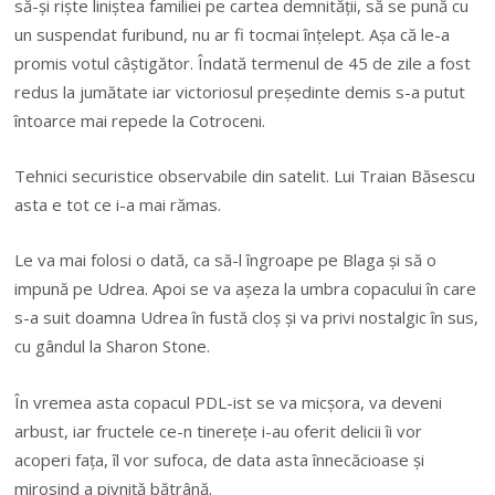
să-și riște liniștea familiei pe cartea demnității, să se pună cu
un suspendat furibund, nu ar fi tocmai înțelept. Așa că le-a
promis votul câștigător. Îndată termenul de 45 de zile a fost
redus la jumătate iar victoriosul președinte demis s-a putut
întoarce mai repede la Cotroceni.
Tehnici securistice observabile din satelit. Lui Traian Băsescu
asta e tot ce i-a mai rămas.
Le va mai folosi o dată, ca să-l îngroape pe Blaga și să o
impună pe Udrea. Apoi se va așeza la umbra copacului în care
s-a suit doamna Udrea în fustă cloș și va privi nostalgic în sus,
cu gândul la Sharon Stone.
În vremea asta copacul PDL-ist se va micșora, va deveni
arbust, iar fructele ce-n tinerețe i-au oferit delicii îi vor
acoperi fața, îl vor sufoca, de data asta înnecăcioase și
mirosind a pivniță bătrână.