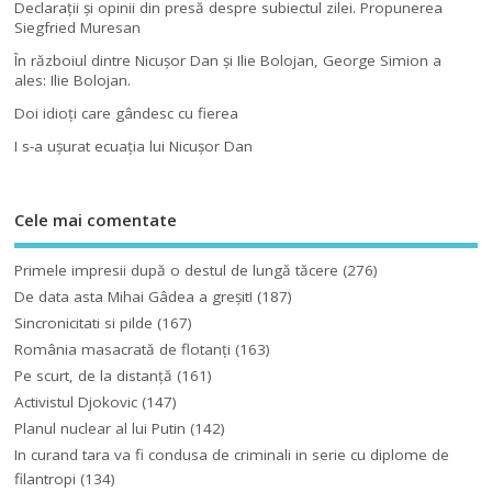
Declaraţii şi opinii din presă despre subiectul zilei. Propunerea
Siegfried Muresan
În războiul dintre Nicuşor Dan şi Ilie Bolojan, George Simion a
ales: Ilie Bolojan.
Doi idioţi care gândesc cu fierea
I s-a uşurat ecuaţia lui Nicuşor Dan
Cele mai comentate
Primele impresii după o destul de lungă tăcere
(276)
De data asta Mihai Gâdea a greşit!
(187)
Sincronicitati si pilde
(167)
România masacrată de flotanţi
(163)
Pe scurt, de la distanță
(161)
Activistul Djokovic
(147)
Planul nuclear al lui Putin
(142)
In curand tara va fi condusa de criminali in serie cu diplome de
filantropi
(134)