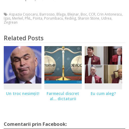
Aspazia Cojocaru
,
Barrosso
,
Blaga
,
Blejnar
,
Boc
,
CCR
,
Crin Antonescu
,
Igas
,
Merkel
,
PNL
,
Ponta
,
Porumbacu
,
Reding
,
Sharon Stone
,
Udrea
,
Zegrean
Related Posts
Un troc nesimţit!
Farmecul discret
Eu cum aleg?
al… dictaturii
Comentarii prin Facebook: