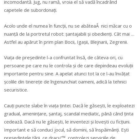
incomodantă. Jug, nu ramă, vroia el să vadă încadrând
capetele de subordonați.
Acolo unde el numea în funcții, nu se abăteaÂ nici măcar cu o
nuanță de la portretul robot: șantajabili și obedienți. Cât mai …
Astfel au apărut în prim plan Bocii, Igașii, Blejnarii, Zegrenii.
Viața de președinte l-a confruntat însă, de câteva ori, cu
persoane pe care nu le controla și de care depindeau evoluții
importante pentru sine. A apelat atunci tot la ce l-au învățat
școlile din tinerețe de îngenunchiat oameni, adică la tehnici
securistice.
Cauți puncte slabe în viața țintei. Dacă le găsești, le exploatezi
gradual, amenințare, șantaj, scandal mediatic, până când ținta
cedează. Dacă nu le găsești, le inventezi și lovești cu ficțiuni.
Important e să conduci jocul, să domini, să înspăimânți. Ești
președintele țării, ce dracu”™, controlezi serviciile de