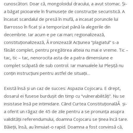
cunoscători. Doar că, mongoloidul dracului, a avut stomac. Și-
a băgat picioarele în frumusețe de construcție securistică. A
încasat scandalul de presă în mufă, a incasat poruncile lui
Barrosso în ficat și a temporizat până la alegerile din
decembrie. Iar acum e pe cai mari; regionalizează,
constituționalizează, Â ironizează! Acțiunea “plagiatul” s-a
fâsâit complet, pentru pregătirea alteia nu mai e vreme. Tic –
tac, tic – tac, nenorocita asta de a patra dimensiune e
complet scăpată de sub control. Iar manualele lui Pleșiță nu
conțin instrucțiuni pentru astfel de situații…
Există însă și un caz de succes: Aspazia Cojocaru. E drept,
dosarul ei fusese burdușit din timp cu “vulnerabilități”. Nu se
insistase însă pe intimidare. Când Curtea ConstituționalăÂ și-
a oferit un răgaz de 45 de zile pentru a se pronunța asupra
validității referendumului, doamna Cojocaru se ținea încă tare.
Băieții, însă, au înmuiat-o rapid. Doamna a fost convinsă că,