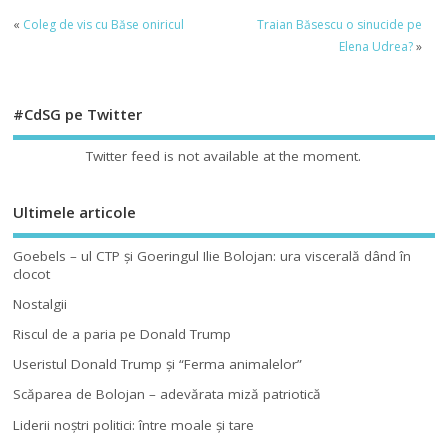
«
Coleg de vis cu Băse oniricul
Traian Băsescu o sinucide pe
Elena Udrea?
»
#CdSG pe Twitter
Twitter feed is not available at the moment.
Ultimele articole
Goebels – ul CTP şi Goeringul Ilie Bolojan: ura viscerală dând în
clocot
Nostalgii
Riscul de a paria pe Donald Trump
Useristul Donald Trump şi “Ferma animalelor”
Scăparea de Bolojan – adevărata miză patriotică
Liderii noştri politici: între moale şi tare