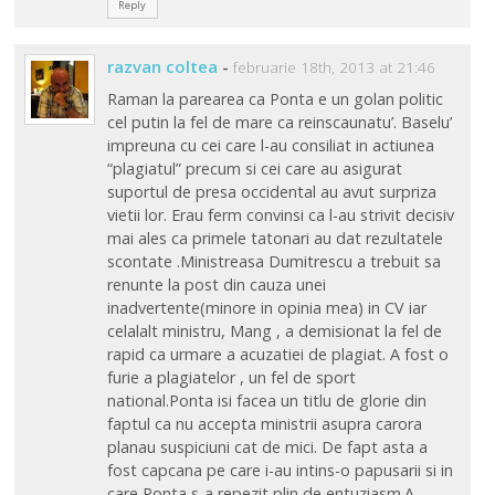
Reply
razvan coltea
-
februarie 18th, 2013 at 21:46
Raman la parearea ca Ponta e un golan politic
cel putin la fel de mare ca reinscaunatu’. Baselu’
impreuna cu cei care l-au consiliat in actiunea
“plagiatul” precum si cei care au asigurat
suportul de presa occidental au avut surpriza
vietii lor. Erau ferm convinsi ca l-au strivit decisiv
mai ales ca primele tatonari au dat rezultatele
scontate .Ministreasa Dumitrescu a trebuit sa
renunte la post din cauza unei
inadvertente(minore in opinia mea) in CV iar
celalalt ministru, Mang , a demisionat la fel de
rapid ca urmare a acuzatiei de plagiat. A fost o
furie a plagiatelor , un fel de sport
national.Ponta isi facea un titlu de glorie din
faptul ca nu accepta ministrii asupra carora
planau suspiciuni cat de mici. De fapt asta a
fost capcana pe care i-au intins-o papusarii si in
care Ponta s-a repezit plin de entuziasm.A