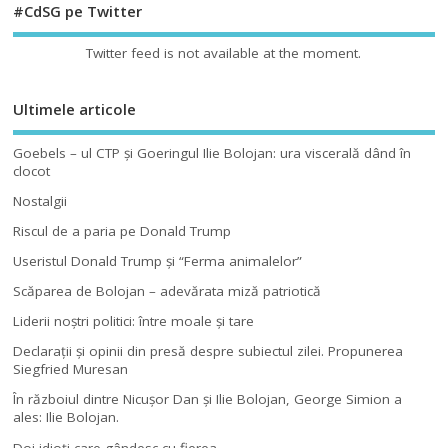
#CdSG pe Twitter
Twitter feed is not available at the moment.
Ultimele articole
Goebels – ul CTP şi Goeringul Ilie Bolojan: ura viscerală dând în
clocot
Nostalgii
Riscul de a paria pe Donald Trump
Useristul Donald Trump şi “Ferma animalelor”
Scăparea de Bolojan – adevărata miză patriotică
Liderii noştri politici: între moale şi tare
Declaraţii şi opinii din presă despre subiectul zilei. Propunerea
Siegfried Muresan
În războiul dintre Nicuşor Dan şi Ilie Bolojan, George Simion a
ales: Ilie Bolojan.
Doi idioţi care gândesc cu fierea