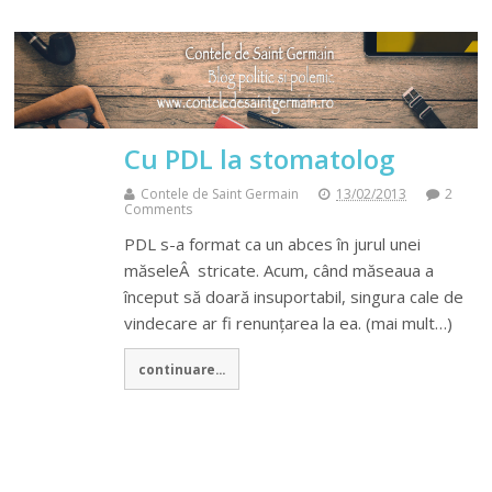
Cu PDL la stomatolog
Contele de Saint Germain
13/02/2013
2
Comments
PDL s-a format ca un abces în jurul unei
măseleÂ stricate. Acum, când măseaua a
început să doară insuportabil, singura cale de
vindecare ar fi renunțarea la ea. (mai mult…)
continuare...