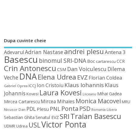
Dupa cuvinte cheie
andrei plesu
Adrian Nastase
Antena 3
Adevarul
Basescu
binomul SRI-DNA
Boc
CCR
cartarescu
Crin Antonescu
Dan Voiculescu
Dilema
CSM
DNA
Elena Udrea
EVZ
Veche
Florian Coldea
Klaus Iohannis
Klaus
Ion Cristoiu
ICCJ
Gabriel Oprea
Laura Kovesi
Johannis
Mihai Gadea
Kovesi
Liiceanu
Monica Macovei
Mircea Mihaies
Mircea Cartarescu
MRU
Ponta
PSD
PDL
PNL
Plesu
Nicusor Dan
Romania Libera
Traian Basescu
SRI
Sebastian Ghita
Senatul EVZ
Victor Ponta
USL
UDMR
Udrea