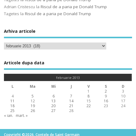
Adrian Cristescu
la
Riscul de a paria pe Donald Trump
Tagetes
la
Riscul de a paria pe Donald Trump
Arhiva articole
Articole dupa data
februarie 2013
L
Ma
Mi
J
V
S
D
1
2
3
4
5
6
7
8
9
10
11
12
13
14
15
16
17
18
19
20
21
22
23
24
25
26
27
28
« ian.
mart. »
Copyright ©2026. Contele de Saint Germain