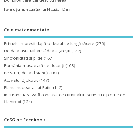
I s-a uşurat ecuaţia lui Nicuşor Dan
Cele mai comentate
Primele impresii după o destul de lungă tăcere
(276)
De data asta Mihai Gâdea a greşit!
(187)
Sincronicitati si pilde
(167)
România masacrată de flotanţi
(163)
Pe scurt, de la distanță
(161)
Activistul Djokovic
(147)
Planul nuclear al lui Putin
(142)
In curand tara va fi condusa de criminali in serie cu diplome de
filantropi
(134)
CdSG pe Facebook