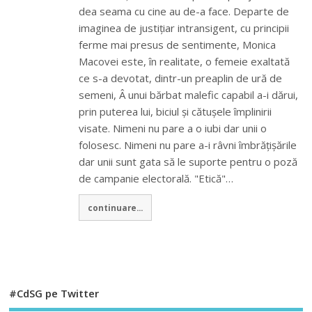
dea seama cu cine au de-a face. Departe de
imaginea de justițiar intransigent, cu principii
ferme mai presus de sentimente, Monica
Macovei este, în realitate, o femeie exaltată
ce s-a devotat, dintr-un preaplin de ură de
semeni, Â unui bărbat malefic capabil a-i dărui,
prin puterea lui, biciul și cătușele împlinirii
visate. Nimeni nu pare a o iubi dar unii o
folosesc. Nimeni nu pare a-i râvni îmbrățișările
dar unii sunt gata să le suporte pentru o poză
de campanie electorală. "Etică"…
continuare...
#CdSG pe Twitter