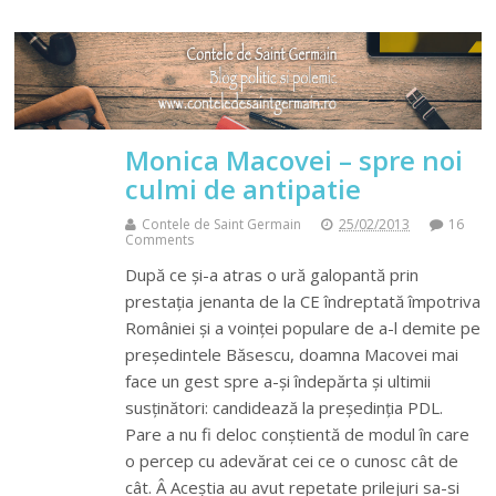
Monica Macovei – spre noi
culmi de antipatie
Contele de Saint Germain
25/02/2013
16
Comments
După ce și-a atras o ură galopantă prin
prestația jenanta de la CE îndreptată împotriva
României și a voinței populare de a-l demite pe
președintele Băsescu, doamna Macovei mai
face un gest spre a-și îndepărta și ultimii
susținători: candidează la președinția PDL.
Pare a nu fi deloc conștientă de modul în care
o percep cu adevărat cei ce o cunosc cât de
cât. Â Aceștia au avut repetate prilejuri sa-si