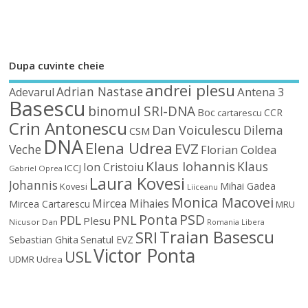
Dupa cuvinte cheie
andrei plesu
Adrian Nastase
Antena 3
Adevarul
Basescu
binomul SRI-DNA
Boc
CCR
cartarescu
Crin Antonescu
Dan Voiculescu
Dilema
CSM
DNA
Elena Udrea
EVZ
Veche
Florian Coldea
Klaus Iohannis
Klaus
Ion Cristoiu
ICCJ
Gabriel Oprea
Laura Kovesi
Johannis
Mihai Gadea
Kovesi
Liiceanu
Monica Macovei
Mircea Mihaies
Mircea Cartarescu
MRU
Ponta
PSD
PDL
PNL
Plesu
Nicusor Dan
Romania Libera
Traian Basescu
SRI
Sebastian Ghita
Senatul EVZ
Victor Ponta
USL
UDMR
Udrea