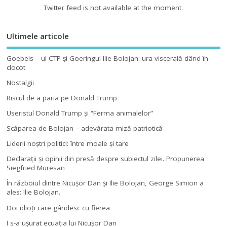
Twitter feed is not available at the moment.
Ultimele articole
Goebels – ul CTP şi Goeringul Ilie Bolojan: ura viscerală dând în
clocot
Nostalgii
Riscul de a paria pe Donald Trump
Useristul Donald Trump şi “Ferma animalelor”
Scăparea de Bolojan – adevărata miză patriotică
Liderii noştri politici: între moale şi tare
Declaraţii şi opinii din presă despre subiectul zilei. Propunerea
Siegfried Muresan
În războiul dintre Nicuşor Dan şi Ilie Bolojan, George Simion a
ales: Ilie Bolojan.
Doi idioţi care gândesc cu fierea
I s-a uşurat ecuaţia lui Nicuşor Dan