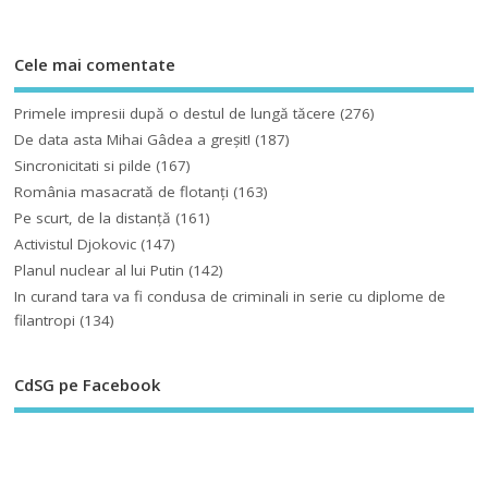
Cele mai comentate
Primele impresii după o destul de lungă tăcere
(276)
De data asta Mihai Gâdea a greşit!
(187)
Sincronicitati si pilde
(167)
România masacrată de flotanţi
(163)
Pe scurt, de la distanță
(161)
Activistul Djokovic
(147)
Planul nuclear al lui Putin
(142)
In curand tara va fi condusa de criminali in serie cu diplome de
filantropi
(134)
CdSG pe Facebook