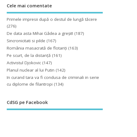
Cele mai comentate
Primele impresii după o destul de lungă tăcere
(276)
De data asta Mihai Gâdea a greşit!
(187)
Sincronicitati si pilde
(167)
România masacrată de flotanţi
(163)
Pe scurt, de la distanță
(161)
Activistul Djokovic
(147)
Planul nuclear al lui Putin
(142)
In curand tara va fi condusa de criminali in serie
cu diplome de filantropi
(134)
CdSG pe Facebook