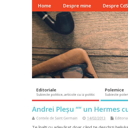
Home
Despre mine
Despre Cd
Editoriale
Polemice
Subiecte politice, articole cu iz politic
Subiecte pole
Andrei Pleșu ““ un Hermes cu
Contele de Saint Germain
14/02/2013
Editoria
Te înalți cu adevărat doar când te deschizi heliului 