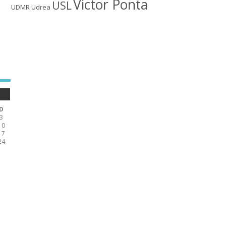
Victor Ponta
USL
UDMR
Udrea
D
3
10
17
24