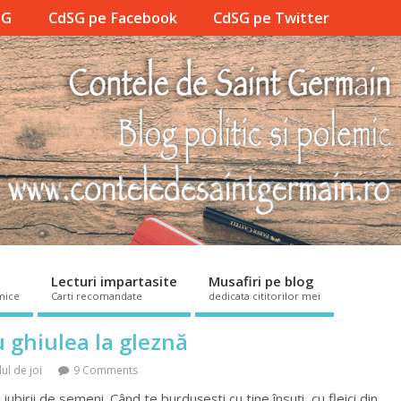
SG
CdSG pe Facebook
CdSG pe Twitter
Lecturi impartasite
Musafiri pe blog
mice
Carti recomandate
dedicata cititorilor mei
 ghiulea la gleznă
lul de joi
9 Comments
iubirii de semeni. Când te burdușești cu tine însuți, cu fleici din