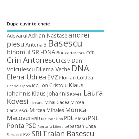
Dupa cuvinte cheie
andrei
Adrian Nastase
Adevarul
Basescu
plesu
Antena 3
binomul SRI-DNA
Boc
CCR
cartarescu
Crin Antonescu
Dan
CSM
DNA
Voiculescu
Dilema Veche
Elena Udrea
EVZ
Florian Coldea
Klaus
Ion Cristoiu
ICCJ
Gabriel Oprea
Laura
Iohannis
Klaus Johannis
Kovesi
Kovesi
Mihai Gadea
Mircea
Liiceanu
Monica
Mircea Mihaies
Cartarescu
Macovei
PDL
PNL
Plesu
MRU
Nicusor Dan
Ponta
PSD
Sebastian Ghita
Romania Libera
Traian Basescu
SRI
Senatul EVZ