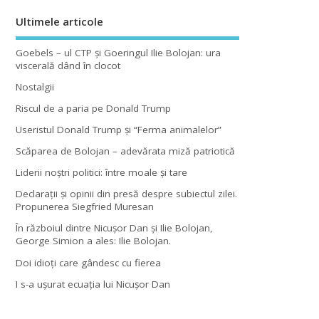
Ultimele articole
Goebels – ul CTP şi Goeringul Ilie Bolojan: ura
viscerală dând în clocot
Nostalgii
Riscul de a paria pe Donald Trump
Useristul Donald Trump şi “Ferma animalelor”
Scăparea de Bolojan – adevărata miză patriotică
Liderii noştri politici: între moale şi tare
Declaraţii şi opinii din presă despre subiectul zilei.
Propunerea Siegfried Muresan
În războiul dintre Nicuşor Dan şi Ilie Bolojan,
George Simion a ales: Ilie Bolojan.
Doi idioţi care gândesc cu fierea
I s-a uşurat ecuaţia lui Nicuşor Dan