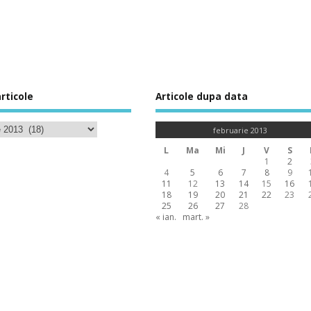
rticole
Articole dupa data
februarie 2013
L
Ma
Mi
J
V
S
1
2
4
5
6
7
8
9
11
12
13
14
15
16
18
19
20
21
22
23
25
26
27
28
« ian.
mart. »