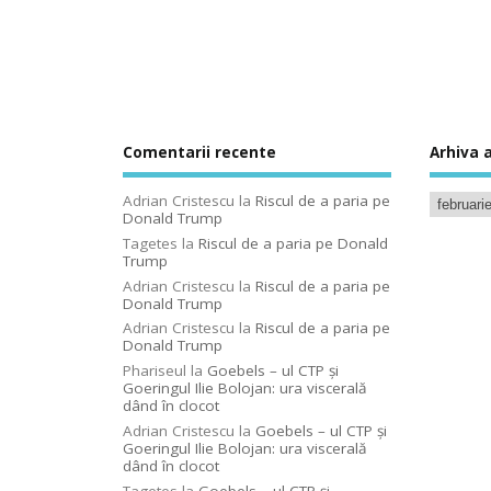
Comentarii recente
Arhiva a
Adrian Cristescu
la
Riscul de a paria pe
Donald Trump
Tagetes
la
Riscul de a paria pe Donald
Trump
Adrian Cristescu
la
Riscul de a paria pe
Donald Trump
Adrian Cristescu
la
Riscul de a paria pe
Donald Trump
Phariseul
la
Goebels – ul CTP şi
Goeringul Ilie Bolojan: ura viscerală
dând în clocot
Adrian Cristescu
la
Goebels – ul CTP şi
Goeringul Ilie Bolojan: ura viscerală
dând în clocot
Tagetes
la
Goebels – ul CTP şi