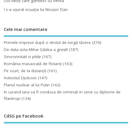
Doi idioţi care gândesc cu fierea
I s-a uşurat ecuaţia lui Nicuşor Dan
Cele mai comentate
Primele impresii după o destul de lungă tăcere
(276)
De data asta Mihai Gâdea a greşit!
(187)
Sincronicitati si pilde
(167)
România masacrată de flotanţi
(163)
Pe scurt, de la distanță
(161)
Activistul Djokovic
(147)
Planul nuclear al lui Putin
(142)
In curand tara va fi condusa de criminali in serie cu diplome de
filantropi
(134)
CdSG pe Facebook