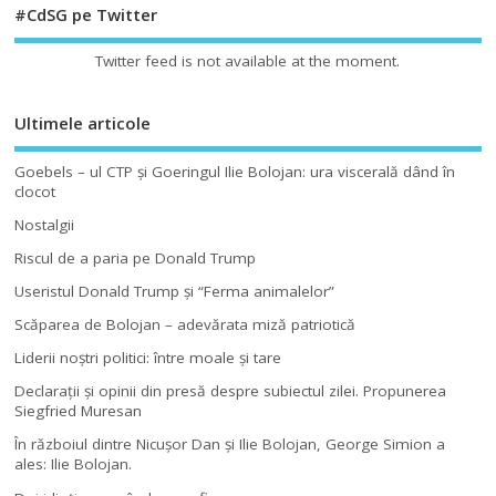
#CdSG pe Twitter
Twitter feed is not available at the moment.
Ultimele articole
Goebels – ul CTP şi Goeringul Ilie Bolojan: ura viscerală dând în
clocot
Nostalgii
Riscul de a paria pe Donald Trump
Useristul Donald Trump şi “Ferma animalelor”
Scăparea de Bolojan – adevărata miză patriotică
Liderii noştri politici: între moale şi tare
Declaraţii şi opinii din presă despre subiectul zilei. Propunerea
Siegfried Muresan
În războiul dintre Nicuşor Dan şi Ilie Bolojan, George Simion a
ales: Ilie Bolojan.