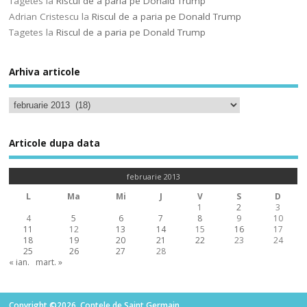
Tagetes
la
Riscul de a paria pe Donald Trump
Adrian Cristescu
la
Riscul de a paria pe Donald Trump
Tagetes
la
Riscul de a paria pe Donald Trump
Arhiva articole
Articole dupa data
februarie 2013
L
Ma
Mi
J
V
S
D
1
2
3
4
5
6
7
8
9
10
11
12
13
14
15
16
17
18
19
20
21
22
23
24
25
26
27
28
« ian.
mart. »
Copyright ©2026. Contele de Saint Germain