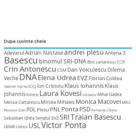
Dupa cuvinte cheie
andrei plesu
Adrian Nastase
Antena 3
Adevarul
Basescu
binomul SRI-DNA
Boc
CCR
cartarescu
Crin Antonescu
Dan Voiculescu
Dilema
CSM
DNA
Elena Udrea
EVZ
Veche
Florian Coldea
Klaus Iohannis
Klaus
Ion Cristoiu
ICCJ
Gabriel Oprea
Laura Kovesi
Johannis
Mihai Gadea
Kovesi
Liiceanu
Monica Macovei
Mircea Mihaies
Mircea Cartarescu
MRU
Ponta
PSD
PDL
PNL
Plesu
Nicusor Dan
Romania Libera
Traian Basescu
SRI
Sebastian Ghita
Senatul EVZ
Victor Ponta
USL
UDMR
Udrea