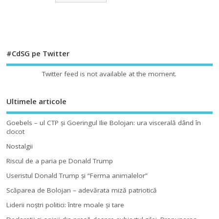
#CdSG pe Twitter
Twitter feed is not available at the moment.
Ultimele articole
Goebels – ul CTP şi Goeringul Ilie Bolojan: ura viscerală dând în
clocot
Nostalgii
Riscul de a paria pe Donald Trump
Useristul Donald Trump şi “Ferma animalelor”
Scăparea de Bolojan – adevărata miză patriotică
Liderii noştri politici: între moale şi tare