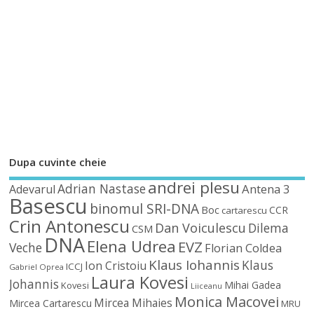
Dupa cuvinte cheie
andrei plesu
Adrian Nastase
Antena 3
Adevarul
Basescu
binomul SRI-DNA
Boc
CCR
cartarescu
Crin Antonescu
Dan Voiculescu
Dilema
CSM
DNA
Elena Udrea
EVZ
Veche
Florian Coldea
Klaus Iohannis
Klaus
Ion Cristoiu
ICCJ
Gabriel Oprea
Laura Kovesi
Johannis
Mihai Gadea
Kovesi
Liiceanu
Monica Macovei
Mircea Mihaies
Mircea Cartarescu
MRU