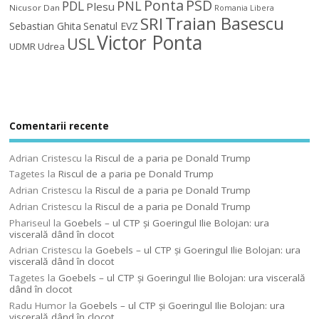
Ponta
PSD
PDL
PNL
Plesu
Nicusor Dan
Romania Libera
Traian Basescu
SRI
Sebastian Ghita
Senatul EVZ
Victor Ponta
USL
UDMR
Udrea
Comentarii recente
Adrian Cristescu
la
Riscul de a paria pe Donald Trump
Tagetes
la
Riscul de a paria pe Donald Trump
Adrian Cristescu
la
Riscul de a paria pe Donald Trump
Adrian Cristescu
la
Riscul de a paria pe Donald Trump
Phariseul
la
Goebels – ul CTP şi Goeringul Ilie Bolojan: ura
viscerală dând în clocot
Adrian Cristescu
la
Goebels – ul CTP şi Goeringul Ilie Bolojan: ura
viscerală dând în clocot
Tagetes
la
Goebels – ul CTP şi Goeringul Ilie Bolojan: ura viscerală
dând în clocot
Radu Humor
la
Goebels – ul CTP şi Goeringul Ilie Bolojan: ura
viscerală dând în clocot