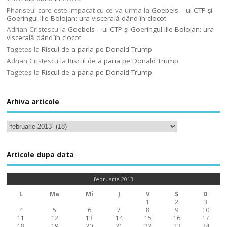
Phariseul care este impacat cu ce va urma
la
Goebels – ul CTP şi
Goeringul Ilie Bolojan: ura viscerală dând în clocot
Adrian Cristescu
la
Goebels – ul CTP şi Goeringul Ilie Bolojan: ura
viscerală dând în clocot
Tagetes
la
Riscul de a paria pe Donald Trump
Adrian Cristescu
la
Riscul de a paria pe Donald Trump
Tagetes
la
Riscul de a paria pe Donald Trump
Arhiva articole
Articole dupa data
februarie 2013
L
Ma
Mi
J
V
S
D
1
2
3
4
5
6
7
8
9
10
11
12
13
14
15
16
17
18
19
20
21
22
23
24