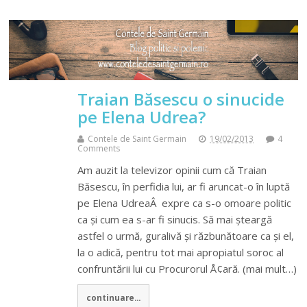
Traian Băsescu o sinucide
pe Elena Udrea?
Contele de Saint Germain
19/02/2013
4
Comments
Am auzit la televizor opinii cum că Traian
Băsescu, în perfidia lui, ar fi aruncat-o în luptă
pe Elena UdreaÂ expre ca s-o omoare politic
ca și cum ea s-ar fi sinucis. Să mai șteargă
astfel o urmă, guralivă și răzbunătoare ca și el,
la o adică, pentru tot mai apropiatul soroc al
confruntării lui cu Procurorul Å¢ară. (mai mult…)
continuare...