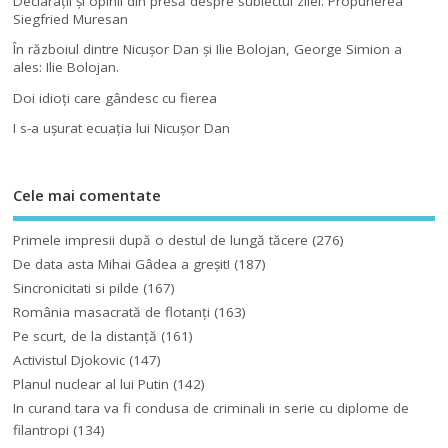
Declaraţii şi opinii din presă despre subiectul zilei. Propunerea
Siegfried Muresan
În războiul dintre Nicuşor Dan şi Ilie Bolojan, George Simion a
ales: Ilie Bolojan.
Doi idioţi care gândesc cu fierea
I s-a uşurat ecuaţia lui Nicuşor Dan
Cele mai comentate
Primele impresii după o destul de lungă tăcere
(276)
De data asta Mihai Gâdea a greşit!
(187)
Sincronicitati si pilde
(167)
România masacrată de flotanţi
(163)
Pe scurt, de la distanță
(161)
Activistul Djokovic
(147)
Planul nuclear al lui Putin
(142)
In curand tara va fi condusa de criminali in serie cu diplome de
filantropi
(134)