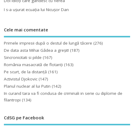
Doi idioţi care gândesc cu fierea
I s-a uşurat ecuaţia lui Nicuşor Dan
Cele mai comentate
Primele impresii după o destul de lungă tăcere
(276)
De data asta Mihai Gâdea a greşit!
(187)
Sincronicitati si pilde
(167)
România masacrată de flotanţi
(163)
Pe scurt, de la distanță
(161)
Activistul Djokovic
(147)
Planul nuclear al lui Putin
(142)
In curand tara va fi condusa de criminali in serie cu diplome de
filantropi
(134)
CdSG pe Facebook