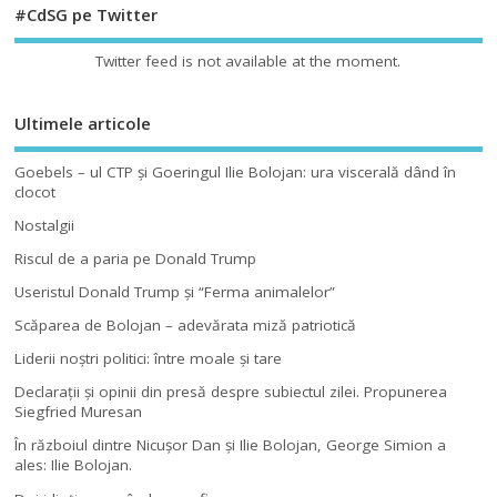
#CdSG pe Twitter
Twitter feed is not available at the moment.
Ultimele articole
Goebels – ul CTP şi Goeringul Ilie Bolojan: ura viscerală dând în
clocot
Nostalgii
Riscul de a paria pe Donald Trump
Useristul Donald Trump şi “Ferma animalelor”
Scăparea de Bolojan – adevărata miză patriotică
Liderii noştri politici: între moale şi tare
Declaraţii şi opinii din presă despre subiectul zilei. Propunerea
Siegfried Muresan
În războiul dintre Nicuşor Dan şi Ilie Bolojan, George Simion a
ales: Ilie Bolojan.