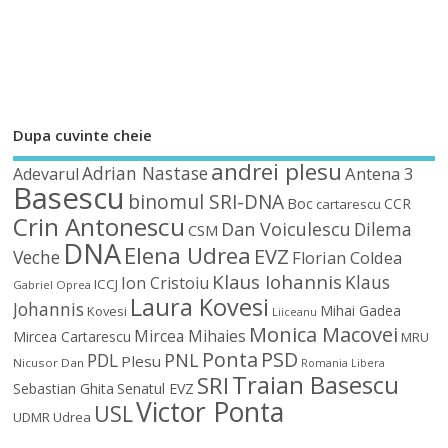
Dupa cuvinte cheie
andrei plesu
Adrian Nastase
Antena 3
Adevarul
Basescu
binomul SRI-DNA
Boc
CCR
cartarescu
Crin Antonescu
Dan Voiculescu
Dilema
CSM
DNA
Elena Udrea
EVZ
Veche
Florian Coldea
Klaus Iohannis
Klaus
Ion Cristoiu
ICCJ
Gabriel Oprea
Laura Kovesi
Johannis
Mihai Gadea
Kovesi
Liiceanu
Monica Macovei
Mircea Mihaies
Mircea Cartarescu
MRU
Ponta
PSD
PDL
PNL
Plesu
Nicusor Dan
Romania Libera
Traian Basescu
SRI
Sebastian Ghita
Senatul EVZ
Victor Ponta
USL
UDMR
Udrea