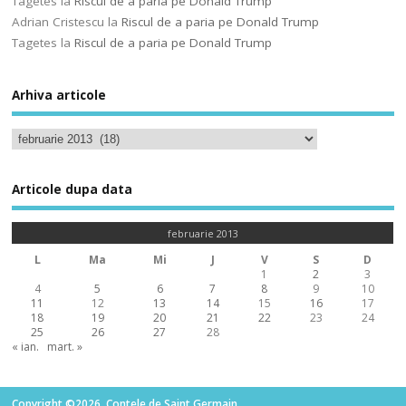
Tagetes
la
Riscul de a paria pe Donald Trump
Adrian Cristescu
la
Riscul de a paria pe Donald Trump
Tagetes
la
Riscul de a paria pe Donald Trump
Arhiva articole
Articole dupa data
februarie 2013
L
Ma
Mi
J
V
S
D
1
2
3
4
5
6
7
8
9
10
11
12
13
14
15
16
17
18
19
20
21
22
23
24
25
26
27
28
« ian.
mart. »
Copyright ©2026. Contele de Saint Germain