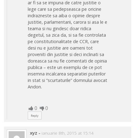
ar fi sa se impuna de catre justitie o
lege care sa pedepseasca pe oricine
indrazneste sa aiba o opinie despre
justitie, parlamentarii, carora si asa le e
teama si nu gindesc doar ridica
degetul, sa zica da, si sa fie controlata
pe constitutionalitate de CCR, care
desi nu e justitie are oameni tot
proveniti din justitie si deci inclinati sa
doreasca sa nu fie comentati de opinia
publica – este un exemplu de ce pot
insemna incalcarea separatiei puterilor
in stat si “scurtaturile” domnului avocat
Andon.
0
0
Reply
xyz
-
ianuarie 8th, 2015 at 15:14