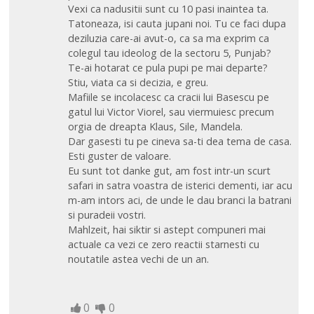
Vexi ca nadusitii sunt cu 10 pasi inaintea ta.
Tatoneaza, isi cauta jupani noi. Tu ce faci dupa
deziluzia care-ai avut-o, ca sa ma exprim ca
colegul tau ideolog de la sectoru 5, Punjab?
Te-ai hotarat ce pula pupi pe mai departe?
Stiu, viata ca si decizia, e greu.
Mafiile se incolacesc ca cracii lui Basescu pe
gatul lui Victor Viorel, sau viermuiesc precum
orgia de dreapta Klaus, Sile, Mandela.
Dar gasesti tu pe cineva sa-ti dea tema de casa.
Esti guster de valoare.
Eu sunt tot danke gut, am fost intr-un scurt
safari in satra voastra de isterici dementi, iar acu
m-am intors aci, de unde le dau branci la batrani
si puradeii vostri.
Mahlzeit, hai siktir si astept compuneri mai
actuale ca vezi ce zero reactii starnesti cu
noutatile astea vechi de un an.
0
0