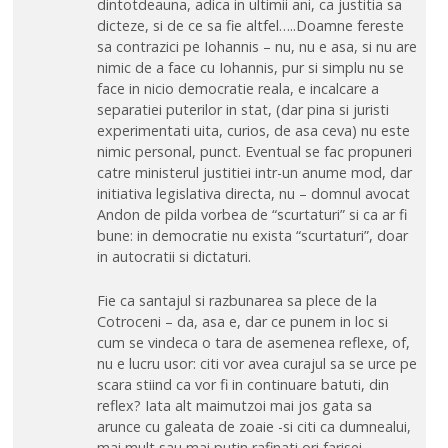
dintotdeauna, adica in ultimii ani, ca justitia sa
dicteze, si de ce sa fie altfel…..Doamne fereste
sa contrazici pe Iohannis – nu, nu e asa, si nu are
nimic de a face cu Iohannis, pur si simplu nu se
face in nicio democratie reala, e incalcare a
separatiei puterilor in stat, (dar pina si juristi
experimentati uita, curios, de asa ceva) nu este
nimic personal, punct. Eventual se fac propuneri
catre ministerul justitiei intr-un anume mod, dar
initiativa legislativa directa, nu – domnul avocat
Andon de pilda vorbea de “scurtaturi” si ca ar fi
bune: in democratie nu exista “scurtaturi”, doar
in autocratii si dictaturi.
Fie ca santajul si razbunarea sa plece de la
Cotroceni – da, asa e, dar ce punem in loc si
cum se vindeca o tara de asemenea reflexe, of,
nu e lucru usor: citi vor avea curajul sa se urce pe
scara stiind ca vor fi in continuare batuti, din
reflex? Iata alt maimutzoi mai jos gata sa
arunce cu galeata de zoaie -si citi ca dumnealui,
mai mult sau mai putin rafinati ori farisei –