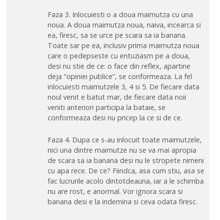
Faza 3. Inlocuiesti o a doua maimutza cu una
noua. A doua maimutza noua, naiva, incearca si
ea, firesc, sa se urce pe scara sa ia banana.
Toate sar pe ea, inclusiv prima maimutza noua
care o pedepseste cu entuziasm pe a doua,
desi nu stie de ce: o face din reflex, apartine
deja “opiniei publice”, se conformeaza. La fel
inlocuiesti maimutzele 3, 4 si 5. De fiecare data
noul venit e batut mar, de fiecare data noii
veniti anteriori participa la bataie, se
conformeaza desi nu pricep la ce si de ce.
Faza 4. Dupa ce s-au inlocuit toate maimutzele,
nici una dintre maimutze nu se va mai apropia
de scara sa ia banana desi nu le stropete nimeni
cu apa rece. De ce? Fiindca, asa cum stiu, asa se
fac lucrurile acolo dintotdeauna, iar a le schimba
nu are rost, e anormal. Vor ignora scara si
banana desi e la indemina si ceva odata firesc.