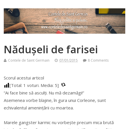
Nădușeli de farisei
Contele de Saint Germain
07/01/2015
8 Comments
Scorul acestui articol
[Total:
1
voturi. Media:
5
]
“Ai face bine să asculți. Nu mă dezamăgi!”
Asemenea vorbe blajine, în gura unui Corleone, sunt
echivalentul amenințării cu moartea.
Marele gangster karmic nu vorbește precum mica brută