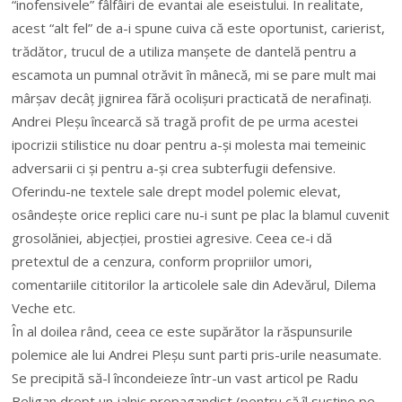
“inofensivele” fâlfâiri de evantai ale eseistului. În realitate,
acest “alt fel” de a-i spune cuiva că este oportunist, carierist,
trădător, trucul de a utiliza manșete de dantelă pentru a
escamota un pumnal otrăvit în mânecă, mi se pare mult mai
mârșav decâț jignirea fără ocolișuri practicată de nerafinați.
Andrei Pleșu încearcă să tragă profit de pe urma acestei
ipocrizii stilistice nu doar pentru a-și molesta mai temeinic
adversarii ci și pentru a-și crea subterfugii defensive.
Oferindu-ne textele sale drept model polemic elevat,
osândește orice replici care nu-i sunt pe plac la blamul cuvenit
grosolăniei, abjecției, prostiei agresive. Ceea ce-i dă
pretextul de a cenzura, conform propriilor umori,
comentariile cititorilor la articolele sale din Adevărul, Dilema
Veche etc.
În al doilea rând, ceea ce este supărător la răspunsurile
polemice ale lui Andrei Pleșu sunt parti pris-urile neasumate.
Se precipită să-l încondeieze într-un vast articol pe Radu
Beligan drept un jalnic propagandist (pentru că îl susține pe