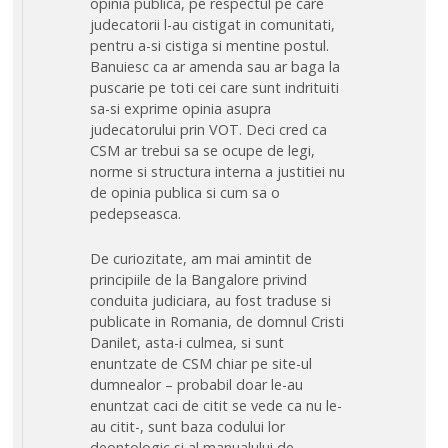
opinia publica, pe respectul pe care
judecatorii l-au cistigat in comunitati,
pentru a-si cistiga si mentine postul.
Banuiesc ca ar amenda sau ar baga la
puscarie pe toti cei care sunt indrituiti
sa-si exprime opinia asupra
judecatorului prin VOT. Deci cred ca
CSM ar trebui sa se ocupe de legi,
norme si structura interna a justitiei nu
de opinia publica si cum sa o
pedepseasca.
De curiozitate, am mai amintit de
principiile de la Bangalore privind
conduita judiciara, au fost traduse si
publicate in Romania, de domnul Cristi
Danilet, asta-i culmea, si sunt
enuntzate de CSM chiar pe site-ul
dumnealor – probabil doar le-au
enuntzat caci de citit se vede ca nu le-
au citit-, sunt baza codului lor
deontologic si al manualului de