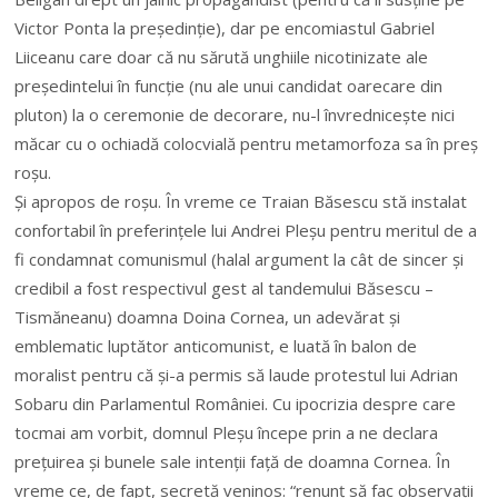
Victor Ponta la președinție), dar pe encomiastul Gabriel
Liiceanu care doar că nu sărută unghiile nicotinizate ale
președintelui în funcție (nu ale unui candidat oarecare din
pluton) la o ceremonie de decorare, nu-l învrednicește nici
măcar cu o ochiadă colocvială pentru metamorfoza sa în preș
roșu.
Și apropos de roșu. În vreme ce Traian Băsescu stă instalat
confortabil în preferințele lui Andrei Pleșu pentru meritul de a
fi condamnat comunismul (halal argument la cât de sincer și
credibil a fost respectivul gest al tandemului Băsescu –
Tismăneanu) doamna Doina Cornea, un adevărat și
emblematic luptător anticomunist, e luată în balon de
moralist pentru că și-a permis să laude protestul lui Adrian
Sobaru din Parlamentul României. Cu ipocrizia despre care
tocmai am vorbit, domnul Pleșu începe prin a ne declara
prețuirea și bunele sale intenții față de doamna Cornea. În
vreme ce, de fapt, secretă veninos: “renunț să fac observații