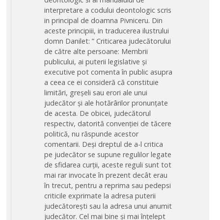
interpretare a codului deontologic scris
in principal de doamna Pivniceru. Din
aceste principiii, in traducerea ilustrului
domn Danilet: ” Criticarea judecătorului
de către alte persoane: Membrii
publicului, ai puterii legislative și
executive pot comenta în public asupra
a ceea ce ei consideră că constituie
limitări, greșeli sau erori ale unui
judecător și ale hotărârilor pronunțate
de acesta. De obicei, judecătorul
respectiv, datorită convenției de tăcere
politică, nu răspunde acestor
comentarii. Deși dreptul de a-l critica
pe judecător se supune regulilor legate
de sfidarea curții, aceste reguli sunt tot
mai rar invocate în prezent decât erau
în trecut, pentru a reprima sau pedepsi
criticile exprimate la adresa puterii
judecătorești sau la adresa unui anumit
judecător. Cel mai bine și mai înțelept