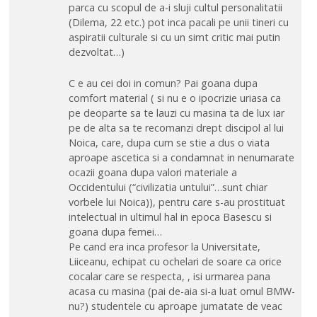
parca cu scopul de a-i sluji cultul personalitatii
(Dilema, 22 etc.) pot inca pacali pe unii tineri cu
aspiratii culturale si cu un simt critic mai putin
dezvoltat…)
C e au cei doi in comun? Pai goana dupa
comfort material ( si nu e o ipocrizie uriasa ca
pe deoparte sa te lauzi cu masina ta de lux iar
pe de alta sa te recomanzi drept discipol al lui
Noica, care, dupa cum se stie a dus o viata
aproape ascetica si a condamnat in nenumarate
ocazii goana dupa valori materiale a
Occidentului (“civilizatia untului”…sunt chiar
vorbele lui Noica)), pentru care s-au prostituat
intelectual in ultimul hal in epoca Basescu si
goana dupa femei…
Pe cand era inca profesor la Universitate,
Liiceanu, echipat cu ochelari de soare ca orice
cocalar care se respecta, , isi urmarea pana
acasa cu masina (pai de-aia si-a luat omul BMW-
nu?) studentele cu aproape jumatate de veac