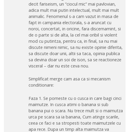
decit fariseism, un “ciocul mic” mai pavlovian,
adica mult mai putin intelectual, mult mai mult
animalic. Fenomenul s-a cam vazut in masa de
fapt in campania electorala, s-a aruncat cu
noroi, concertat, in oricine, fara discernamint, si
de o parte si de alta, la cel mai oribil si violent
mod cu putintza, pentru ca, in final, sa nu mai
discute nimeni nimic, sa nu existe opinie diferita,
sa discute doar unii, altii sa taca, opinia publica
sa devina doar un soi de ison, sa se reactioneze
visceral – dar nu este ceva nou.
Simplificat merge cam asa ca si mecanism
conditionare:
Faza 1. Se porneste cu o cusca in care bagi cinci
maimutze. In cusca atirni o banana si sub
banana pui o scara. Nu trece mult si o maimutza
urca pe scara sa ia banana, Cum atinge scarile,
ceea ce faci e sa stropesti toate maimutzele cu
apa rece. Dupa un timp alta maimutza va