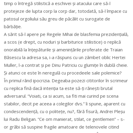
timp o întregă stilistică a eschivei și atacului care să-l
protejeze de lupta corp la corp dar, totodată, să-l împace cu
patosul orgoliului său greu de păcălit cu surogate de
bărbăție.
A sărit să-l apere pe Regele Mihai de blasfemia prezidențială,
a scos (e drept, cu noduri și barbiturice stilistice) o replică
onorabilă la înțepăturile și amenințările proferate de Traian
Băsescu la adresa sa, i-a răspuns cu un zâmbet oblic Hertei
Muller, l-a contrat și pe Dinu Patriciu cu glumițe în dublă cheie.
Și atunci ce este în neregulă cu procedeele sale polemice?
În primul rând ipocrizia. Degeaba pozezi cititorilor în scrimeur
cu replica fină dacă intenția ta este să-ți rănești brutal
adversarul. “Voiati, ca si acum, sa fiti mai curind pe scena
stabilor, decit pe aceea a colegilor dvs.” îi spune, aparent cu
condescendență, cu o politețe, nu?, fără fisură, Andrei Pleșu
lui Radu Beligan. “Ce om manierat, stilat, ce gentlemen” – s-
or grăbi să suspine fragile amatoare de telenovele citind