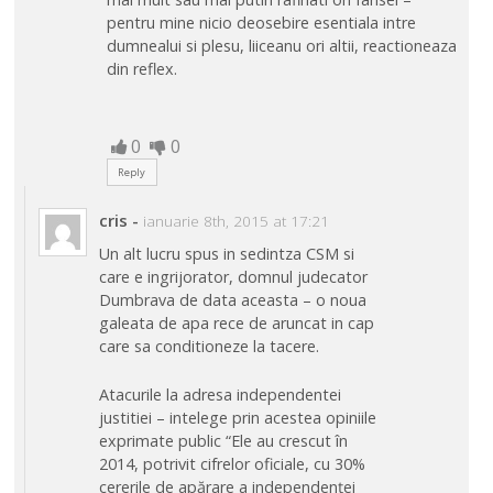
pentru mine nicio deosebire esentiala intre
dumnealui si plesu, liiceanu ori altii, reactioneaza
din reflex.
0
0
Reply
cris
-
ianuarie 8th, 2015 at 17:21
Un alt lucru spus in sedintza CSM si
care e ingrijorator, domnul judecator
Dumbrava de data aceasta – o noua
galeata de apa rece de aruncat in cap
care sa conditioneze la tacere.
Atacurile la adresa independentei
justitiei – intelege prin acestea opiniile
exprimate public “Ele au crescut în
2014, potrivit cifrelor oficiale, cu 30%
cererile de apărare a independenței