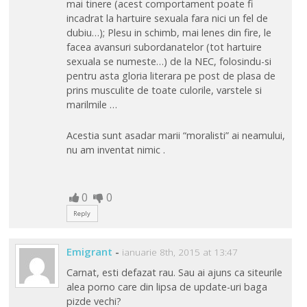
mai tinere (acest comportament poate fi
incadrat la hartuire sexuala fara nici un fel de
dubiu…); Plesu in schimb, mai lenes din fire, le
facea avansuri subordanatelor (tot hartuire
sexuala se numeste…) de la NEC, folosindu-si
pentru asta gloria literara pe post de plasa de
prins musculite de toate culorile, varstele si
marilmile …
Acestia sunt asadar marii “moralisti” ai neamului,
nu am inventat nimic .
0
0
Reply
Emigrant
-
ianuarie 8th, 2015 at 13:47
Carnat, esti defazat rau. Sau ai ajuns ca siteurile
alea porno care din lipsa de update-uri baga
pizde vechi?