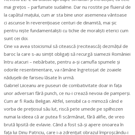
mai grețos – parfumate sudalme. Dar nu rostite pe fluierul de
la capătul mațului, cum ar sta bine unor asemenea vântoase
ci ascunse în reverențioase centuri de dinamită, mai șic
pentru niște fundamentaliști cu tichie de moraliști eterici cum
sunt cei doi.
Cine va avea stoicismul să citească (recitească) dezmățul de
baroc la care s-au simțit obligați să recurgă siamezii României
întru atacuri – nebărbate, pentru a-și camufla spumele și
odorile resentimentare, va rămâne îngretoșat de zoaiele
nădușelii de fariseu lăsate în urmă.
Gabriel Liiceanu are puseuri de combativitate doar in fața
unor adversari fără punch, ce nu-i crează nevoia de pamperși.
Cum ar fi Radu Beligan. Altfel, sensibil ca o mimoză când e
vorba de prețiosul său lut, riscă pete umede pe spilhozen
numai la ideea că ar putea fi scărmănat, fără alifie, de vreo
brută lipsită de evlavie. Când a fost să-și apere onoarea în
fața lui Dinu Patriciu, care i-a zdrențuit obrazul împroșcându-i