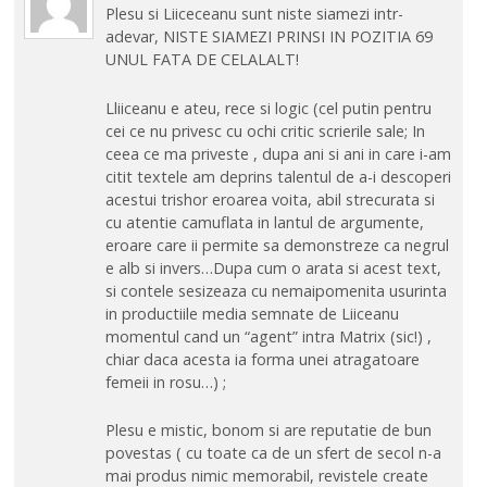
Plesu si Liiceceanu sunt niste siamezi intr-
adevar, NISTE SIAMEZI PRINSI IN POZITIA 69
UNUL FATA DE CELALALT!
Lliiceanu e ateu, rece si logic (cel putin pentru
cei ce nu privesc cu ochi critic scrierile sale; In
ceea ce ma priveste , dupa ani si ani in care i-am
citit textele am deprins talentul de a-i descoperi
acestui trishor eroarea voita, abil strecurata si
cu atentie camuflata in lantul de argumente,
eroare care ii permite sa demonstreze ca negrul
e alb si invers…Dupa cum o arata si acest text,
si contele sesizeaza cu nemaipomenita usurinta
in productiile media semnate de Liiceanu
momentul cand un “agent” intra Matrix (sic!) ,
chiar daca acesta ia forma unei atragatoare
femeii in rosu…) ;
Plesu e mistic, bonom si are reputatie de bun
povestas ( cu toate ca de un sfert de secol n-a
mai produs nimic memorabil, revistele create