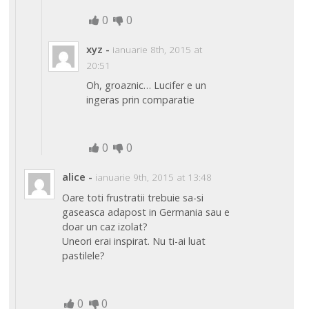
0
0
xyz
-
ianuarie 8th, 2015 at
20:51
Oh, groaznic… Lucifer e un
ingeras prin comparatie
0
0
alice
-
ianuarie 9th, 2015 at 13:48
Oare toti frustratii trebuie sa-si
gaseasca adapost in Germania sau e
doar un caz izolat?
Uneori erai inspirat. Nu ti-ai luat
pastilele?
0
0