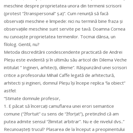
meschine despre proprietatea unora din termenii scrisorii
(protest “žtranspersonal” ș.a)”. Cum renunță să facă
observații meschine e limpede: nici nu termină bine fraza și
observațiile meschine sunt servite pe tavă. Doamna Cornea
nu cunoaște proprietatea termenilor. Tocmai dânsa, un
filolog. Gentil, nu?
Metoda discreditării condescendente practicată de Andrei
Pleșu este evidentă și în ultimău său articol din Dilema Veche
intitulat ” Ingineri, arhitecți, dileme”. Răspunzând unei scrisori
critice a profesorului Mihail Caffe legată de arhitectură,
arhitecti și ingineri, domnul Pleșu își începe replica “la obiect”
astfel:
“Stimate domnule profesor,
1. E păcat să încercați camuflarea unei erori semantice
comune (“žfortuit” cu sens de “žforțat”), pretinzînd că am
putea admite sensul “žlimitat arbitrar”. Nu e de nivelul dvs..”
Recunoașteți trucul? Plasarea de la început a preopinentului