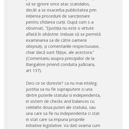
să se ignore orice atac scandalos,
decât a se exacerba publicitatea prin
inițierea procedurii de sancționare
pentru sfidarea curții. După cum s-a
observat, “žjustiția nu este o virtute
aflată în sihăstrie: trebuie să se permită
examinarea sa de către oamenii
obișnuiți, și comentariile respectuoase,
chiar dacă sunt fățișe, ale acestora.”
(Comentariu asupra principiilor de la
Bangalore privind conduita judiciara,
art 137).
Deci ce se doreste? ca nu mai inteleg:
justitia sa nu fie supraputere ci una
dintre puterile statului si independenta,
in sistem de checks and balances cu
celelalte doua puteri ale statului, sau
una care sa fie nu independenta ci stat
in stat care sa impuna propriile
initiative legislative. Va dati seama cum