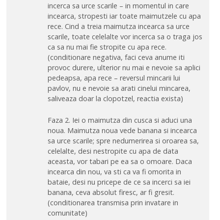
incerca sa urce scarile – in momentul in care
incearca, stropesti iar toate maimutzele cu apa
rece. Cind a treia maimutza incearca sa urce
scarile, toate celelalte vor incerca sa o traga jos
ca sa nu mai fie stropite cu apa rece.
(conditionare negativa, faci ceva anume iti
provoc durere, ulterior nu mai e nevoie sa aplici
pedeapsa, apa rece – reversul mincarii lui
pavlov, nu e nevoie sa arati cinelui mincarea,
saliveaza doar la clopotzel, reactia exista)
Faza 2. Iei o maimutza din cusca si aduci una
noua. Maimutza noua vede banana si incearca
sa urce scarile; spre nedumerirea si oroarea sa,
celelalte, desi nestropite cu apa de data
aceasta, vor tabari pe ea sa o omoare. Daca
incearca din nou, va sti ca va fi omorita in
bataie, desi nu pricepe de ce sa incerci sa iei
banana, ceva absolut firesc, ar fi gresit.
(conditionarea transmisa prin invatare in
comunitate)