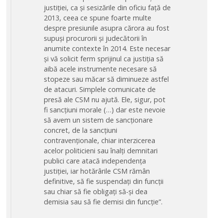
justiției, ca și sesizările din oficiu față de
2013, ceea ce spune foarte multe
despre presiunile asupra cărora au fost
supuși procurorii și judecătorii în
anumite contexte în 2014. Este necesar
și vă solicit ferm sprijinul ca justiția să
aibă acele instrumente necesare să
stopeze sau măcar să diminueze astfel
de atacuri. Simplele comunicate de
presă ale CSM nu ajută. Ele, sigur, pot
fi sancțiuni morale (…) dar este nevoie
să avem un sistem de sancționare
concret, de la sancțiuni
contravenționale, chiar interzicerea
acelor politicieni sau înalți demnitari
publici care atacă independența
justiției, iar hotărârile CSM rămân
definitive, să fie suspendați din funcții
sau chiar să fie obligați să-și dea
demisia sau să fie demisi din funcție”.