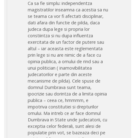
Ca sa fie simplu: independentza
magistratilor inseamna ca acestia sa nu
se teama ca vor fi afectati disciplinar,
dati afara din functie de pilda, daca
judeca dupa lege si propria lor
constiintza si nu dupa influentza
exercitata de un factor de putere sau
altul – iar aceasta este reglementata
prin lege si nu are nimic de a face cu
opinia publica, a omului de rind sau a
unui politician ( inamovibilitatea
judecatorilor e parte din aceste
mecanisme de pilda). Cele spuse de
domnul Dumbrava sunt teama,
ipocrizie sau dorintza de a limita opinia
publica – ceea ce, hmmmm, e
impotriva constitutiei si drepturilor
omului. Ma intreb ce ar face domnul
Dumbrava in State unde judecatorii, cu
exceptia celor federali, sunt alesi de
populatie prin vot, se bazeaza deci pe