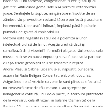
interlopă. El nu răcnește, congestionat, “Execuți sau îți iau
gâtu”™!”. Altitudinea gomei sale nu-i permite exteriorizări
joase. Sentințele lui șoptite, mîngâietoare, însoțite de un
zâmbet rău-prevestitor reclamă tăcere perfectă și ascultare
încremenită. Doar astfel înfioară, împlântă până în plăsele
pumnalul de ghiață al implacabilului.
Metoda este regăsită în stilul de a polemiza al unor
intelectuali trufași de la noi. Aceștia cred că dacă își
camuflează dinții viperini în formulări plușate, răul produs celui
mușcat nu li se va putea imputa și nu va fi judecat la paritate
cu așa-zisele grosolănii ce li se transmit în replică.
Andrei Pleșu și Gabriel Liiceanu s-au năpustit, bunăoară,
asupra lui Radu Beligan. Concertat, elaborat, doct, laș.
Asigurându-se că vezicile cu venin le sunt pline, ca efectul să
nu irosească nimic din răul maxim. L-au așteptat pe
nonagenar la cotitură, unul de-o parte, în scorbura putrefactă
de la Adevărul, celălalt vizavi, în bălăriile t(izmenite) de la
Revista 22. L-au atacat aproape simultan și încrucișat, cu cele