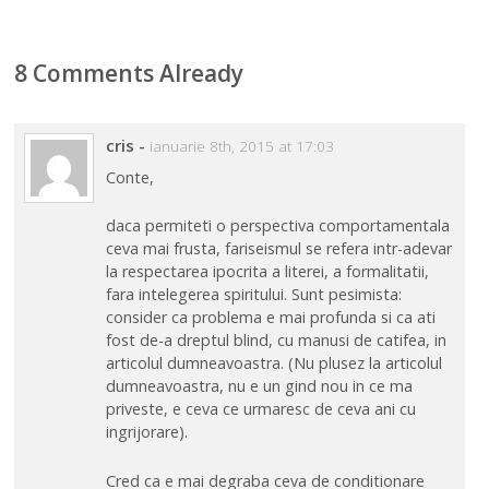
8 Comments Already
cris
-
ianuarie 8th, 2015 at 17:03
Conte,
daca permiteti o perspectiva comportamentala
ceva mai frusta, fariseismul se refera intr-adevar
la respectarea ipocrita a literei, a formalitatii,
fara intelegerea spiritului. Sunt pesimista:
consider ca problema e mai profunda si ca ati
fost de-a dreptul blind, cu manusi de catifea, in
articolul dumneavoastra. (Nu plusez la articolul
dumneavoastra, nu e un gind nou in ce ma
priveste, e ceva ce urmaresc de ceva ani cu
ingrijorare).
Cred ca e mai degraba ceva de conditionare