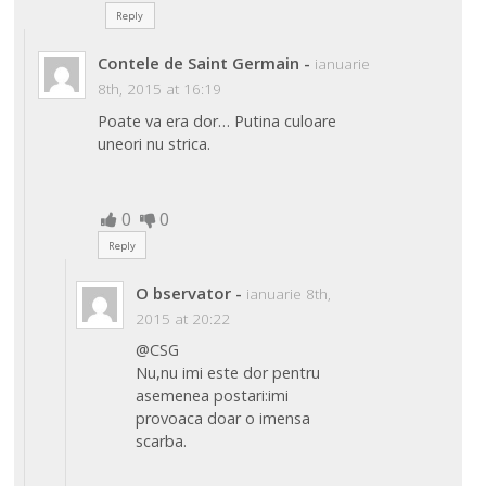
Reply
Contele de Saint Germain
-
ianuarie
8th, 2015 at 16:19
Poate va era dor… Putina culoare
uneori nu strica.
0
0
Reply
O bservator
-
ianuarie 8th,
2015 at 20:22
@CSG
Nu,nu imi este dor pentru
asemenea postari:imi
provoaca doar o imensa
scarba.