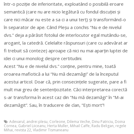
într-o poziție de inferioritate, exploatând o posibilă eroare
semantică (care nu are nicio legătură cu fondul discuției și
care nici măcar nu este a sa ci a unui terț) și transformând-o
în separator de ape. Când Pleșu a conchis “Nu e de nivelul
dvs.” deja a părăsit fotoliul de interlocutor egal mutându-se,
arogant, la catedră. Celelalte răspunsuri (care cu adevărat ar
fi trebuit să conteze) aproape că nici nu mai aparțin luptei de
idei ci unui monolog despre certitudini.
Acest “Nu e de nivelul dvs.” conține, pentru mine, toată
oroarea mafiotică a lui “Nu mă dezamăgi” de la începutul
acestui articol. Doar că, prin consecințele sugerate, pare a fi
mult mai greu de sentențiozitate. Căci interpretarea corectă
s-ar transforma în acest caz din “Nu mă dezamăgi” în “M-ai
dezamăgit”. Sau, în traducere de clan, “Ești mort”!
Adevarul
,
andrei plesu
,
Corleone
,
Dilema Veche
,
Dinu Patriciu
,
Doina
Cornea
,
Gabriel Liiceanu
,
Herta Muller
,
Mihail Caffe
,
Radu Beligan
,
regele
Mihai
,
revista 22
,
Vladimir Tismaneanu