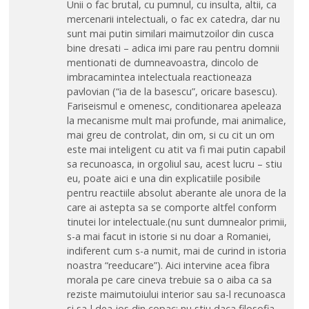
Unii o fac brutal, cu pumnul, cu insulta, altii, ca
mercenarii intelectuali, o fac ex catedra, dar nu
sunt mai putin similari maimutzoilor din cusca
bine dresati – adica imi pare rau pentru domnii
mentionati de dumneavoastra, dincolo de
imbracamintea intelectuala reactioneaza
pavlovian (“ia de la basescu”, oricare basescu).
Fariseismul e omenesc, conditionarea apeleaza
la mecanisme mult mai profunde, mai animalice,
mai greu de controlat, din om, si cu cit un om
este mai inteligent cu atit va fi mai putin capabil
sa recunoasca, in orgoliul sau, acest lucru – stiu
eu, poate aici e una din explicatiile posibile
pentru reactiile absolut aberante ale unora de la
care ai astepta sa se comporte altfel conform
tinutei lor intelectuale.(nu sunt dumnealor primii,
s-a mai facut in istorie si nu doar a Romaniei,
indiferent cum s-a numit, mai de curind in istoria
noastra “reeducare”). Aici intervine acea fibra
morala pe care cineva trebuie sa o aiba ca sa
reziste maimutoiului interior sau sa-l recunoasca
si sa-l dea jos din copac: nu stiu daca filosofia