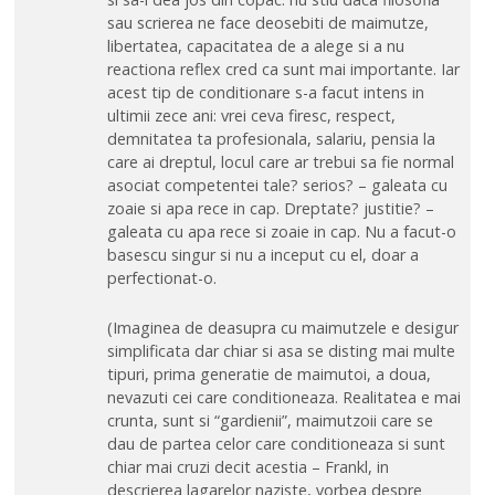
sau scrierea ne face deosebiti de maimutze,
libertatea, capacitatea de a alege si a nu
reactiona reflex cred ca sunt mai importante. Iar
acest tip de conditionare s-a facut intens in
ultimii zece ani: vrei ceva firesc, respect,
demnitatea ta profesionala, salariu, pensia la
care ai dreptul, locul care ar trebui sa fie normal
asociat competentei tale? serios? – galeata cu
zoaie si apa rece in cap. Dreptate? justitie? –
galeata cu apa rece si zoaie in cap. Nu a facut-o
basescu singur si nu a inceput cu el, doar a
perfectionat-o.
(Imaginea de deasupra cu maimutzele e desigur
simplificata dar chiar si asa se disting mai multe
tipuri, prima generatie de maimutoi, a doua,
nevazuti cei care conditioneaza. Realitatea e mai
crunta, sunt si “gardienii”, maimutzoii care se
dau de partea celor care conditioneaza si sunt
chiar mai cruzi decit acestia – Frankl, in
descrierea lagarelor naziste, vorbea despre