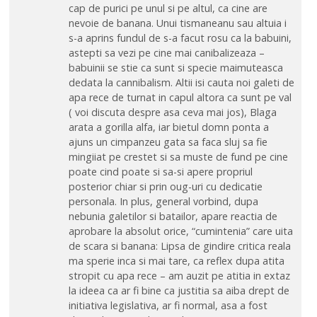
cap de purici pe unul si pe altul, ca cine are
nevoie de banana. Unui tismaneanu sau altuia i
s-a aprins fundul de s-a facut rosu ca la babuini,
astepti sa vezi pe cine mai canibalizeaza –
babuinii se stie ca sunt si specie maimuteasca
dedata la cannibalism. Altii isi cauta noi galeti de
apa rece de turnat in capul altora ca sunt pe val
( voi discuta despre asa ceva mai jos), Blaga
arata a gorilla alfa, iar bietul domn ponta a
ajuns un cimpanzeu gata sa faca sluj sa fie
mingiiat pe crestet si sa muste de fund pe cine
poate cind poate si sa-si apere propriul
posterior chiar si prin oug-uri cu dedicatie
personala. In plus, general vorbind, dupa
nebunia galetilor si batailor, apare reactia de
aprobare la absolut orice, “cumintenia” care uita
de scara si banana: Lipsa de gindire critica reala
ma sperie inca si mai tare, ca reflex dupa atita
stropit cu apa rece – am auzit pe atitia in extaz
la ideea ca ar fi bine ca justitia sa aiba drept de
initiativa legislativa, ar fi normal, asa a fost