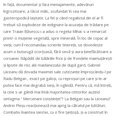
în față, documentat și fara menajamente, adevăruri
îngrozitoare, a tăcut mâlc, scufundat în cea mai
gasteropodică lașitate. La fel și când regalistul din el ar fi
trebuit să explodeze de indignare la acuzația de trădare pe
care Traian Băsescu i-a adus-o regelui Mihai: s-a remarcat
printr-o muțenie vegetală, spre minerală. În loc de copac al
vieții, cum îl recomandau scrierile tinereții, se dovedește
acum o buturugă scorțoasă, fără sevă și aura binefăcătoare a
coroanei. Năpădit de bălăriile fricii și de frondele maimuțărești
și lipsite de risc ale maidanezului de după gard, Gabriel
Liiceanu dă dovada maximei sale cutezanțe împroșcându-l pe
Radu Beligan , exact pe galoși, cu reproșuri pe care și le-ar
putea face mai degrabă sieși, în oglindă. Pentru că, mă întreb,
la cine s-ar gândi mai întâi majoritatea cititorilor auzind
sintagma ” Mercenarii conștiinței”? La Beligan sau la Liiceanu?
Andrei Pleșu reacționează mai aprig la călcatul pe bătături.
Combativ înaintea siestei, cu o fire țanțoșă, și-a construit în