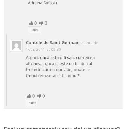
Adriana Saftoiu.
0
0
Reply
Contele de Saint Germain
-
ianuarie
16th, 2011 at 09:30
Atunci, daca asta o fi sau, cum zicea
altcineva, daca el este un fel de cal
troian in curtea opozitie, poate ar
trebui refuzat acest cadou ?!
0
0
Reply