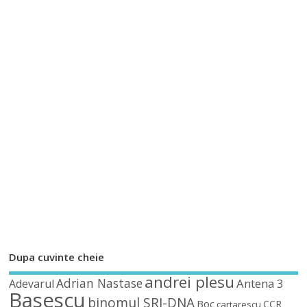
Dupa cuvinte cheie
andrei plesu
Adrian Nastase
Antena 3
Adevarul
Basescu
binomul SRI-DNA
Boc
CCR
cartarescu