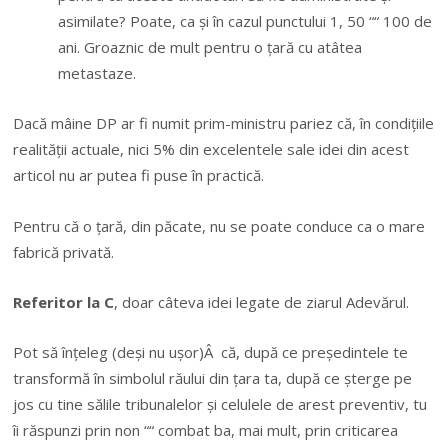
asimilate? Poate, ca și în cazul punctului 1, 50 ““ 100 de
ani. Groaznic de mult pentru o țară cu atâtea
metastaze.
Dacă mâine DP ar fi numit prim-ministru pariez că, în condițiile
realității actuale, nici 5% din excelentele sale idei din acest
articol nu ar putea fi puse în practică.
Pentru că o țară, din păcate, nu se poate conduce ca o mare
fabrică privată.
Referitor la C
, doar câteva idei legate de ziarul Adevărul.
Pot să înțeleg (deși nu ușor)Â că, după ce președintele te
transformă în simbolul răului din țara ta, după ce șterge pe
jos cu tine sălile tribunalelor și celulele de arest preventiv, tu
îi răspunzi prin non ““ combat ba, mai mult, prin criticarea