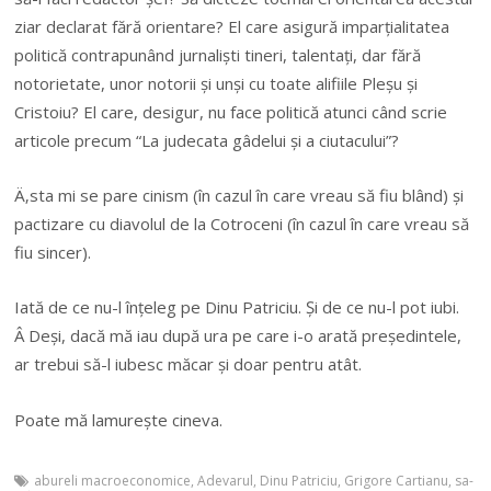
ziar declarat fără orientare? El care asigură imparțialitatea
politică contrapunând jurnaliști tineri, talentați, dar fără
notorietate, unor notorii și unși cu toate alifiile Pleșu și
Cristoiu? El care, desigur, nu face politică atunci când scrie
articole precum “La judecata gâdelui și a ciutacului”?
Ä‚sta mi se pare cinism (în cazul în care vreau să fiu blând) și
pactizare cu diavolul de la Cotroceni (în cazul în care vreau să
fiu sincer).
Iată de ce nu-l înțeleg pe Dinu Patriciu. Și de ce nu-l pot iubi.
Â Deși, dacă mă iau după ura pe care i-o arată președintele,
ar trebui să-l iubesc măcar și doar pentru atât.
Poate mă lamurește cineva.
abureli macroeconomice
,
Adevarul
,
Dinu Patriciu
,
Grigore Cartianu
,
sa-