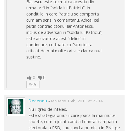
Basescu este tocmai ca acestia din
urma ar fi in “solda lui Patriciu”, in
conditiile in care Patriciu se comporta
cum am scris in comentariu. Adica, cel
putin contradictoriu. Iar Antonescu,
inclus de adversari in “solda lui Patriciu”,
este acuzat de acest “delict” in
continuare, cu toate ca Patriciu l-a
criticat de mai multe ori si e clar ca nu-l
sustine.
0
0
Reply
Deceneu
-
ianuarie 15th, 2011 at 22:14
Nu-i greu de inteles.
Este strategia omului care joaca la mai multe
capete, cum a jucat cand a finantat campania
electorala a PSD, sau cand a primit-o in PNL pe