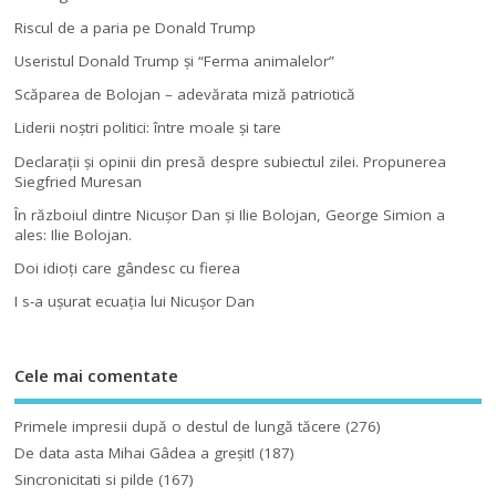
Riscul de a paria pe Donald Trump
Useristul Donald Trump şi “Ferma animalelor”
Scăparea de Bolojan – adevărata miză patriotică
Liderii noştri politici: între moale şi tare
Declaraţii şi opinii din presă despre subiectul zilei. Propunerea
Siegfried Muresan
În războiul dintre Nicuşor Dan şi Ilie Bolojan, George Simion a
ales: Ilie Bolojan.
Doi idioţi care gândesc cu fierea
I s-a uşurat ecuaţia lui Nicuşor Dan
Cele mai comentate
Primele impresii după o destul de lungă tăcere
(276)
De data asta Mihai Gâdea a greşit!
(187)
Sincronicitati si pilde
(167)