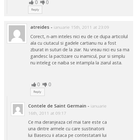
0
0
Reply
atreides
-
ianuarie 15th, 2011 at 23:09
Corect, n-am inteles nici eu de ce dupa articolul
ala cu ciutacul si gadele cartianu nu a fost
zburat in suturi de la ziar. Nu vreau nici eu sa ma
gandesc la pactizare cu inamicul, pur si simplu
nu inteleg ce naiba se intampla la ziarul asta.
0
0
Reply
Contele de Saint Germain
-
ianuarie
16th, 2011 at 09:17
Ce ma deranjeaza cel mai tare este ca
una dintre armele cu care sustinatorii
lui Basescu ii ataca pe contestatarii lui