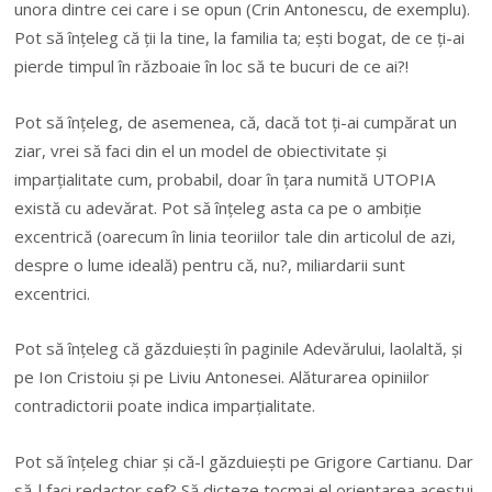
unora dintre cei care i se opun (Crin Antonescu, de exemplu).
Pot să înțeleg că ții la tine, la familia ta; ești bogat, de ce ți-ai
pierde timpul în războaie în loc să te bucuri de ce ai?!
Pot să înțeleg, de asemenea, că, dacă tot ți-ai cumpărat un
ziar, vrei să faci din el un model de obiectivitate și
imparțialitate cum, probabil, doar în țara numită UTOPIA
există cu adevărat. Pot să înțeleg asta ca pe o ambiție
excentrică (oarecum în linia teoriilor tale din articolul de azi,
despre o lume ideală) pentru că, nu?, miliardarii sunt
excentrici.
Pot să înțeleg că găzduiești în paginile Adevărului, laolaltă, și
pe Ion Cristoiu și pe Liviu Antonesei. Alăturarea opiniilor
contradictorii poate indica imparțialitate.
Pot să înțeleg chiar și că-l găzduiești pe Grigore Cartianu. Dar
să-l faci redactor șef? Să dicteze tocmai el orientarea acestui