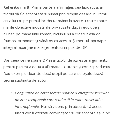
Referitor la B.
Prima parte a afirmației, cea laudativă, ar
trebui să fie acceptată și numai prin simpla clasare în ultimii
ani a lui DP pe primul loc din România la avere. Dintre toate
marile obiective industriale privatizate după revoluție și
ajunse pe mâna unui român, niciunul nu a crescut așa de
frumos, armonios și sănătos ca acesta. Și meritul, aproape
integral, aparține managementului impus de DP.
Dar ceea ce ne spune DP în articolul de azi este argumentul
pentru partea a doua a afirmației B: utopic și contraproductiv.
Dau exemplu doar de două utopii pe care se eșafodează
teoria susținută de autor:
Coagularea de către forțele politice a energiilor tinerilor
noștri excepționali care studiază la mari universități
internaționale.
Hai să zicem, prin absurd, că acești
tineri vor fi ofertați convingător și vor accepta să ia pe