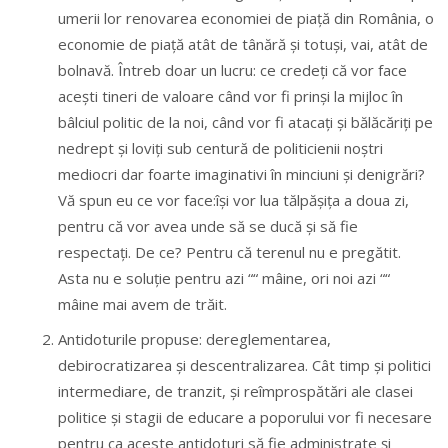
umerii lor renovarea economiei de piață din România, o
economie de piață atât de tânără și totuși, vai, atât de
bolnavă. Întreb doar un lucru: ce credeți că vor face
acești tineri de valoare când vor fi prinși la mijloc în
bâlciul politic de la noi, când vor fi atacați și bălăcăriți pe
nedrept și loviți sub centură de politicienii noștri
mediocri dar foarte imaginativi în minciuni și denigrări?
Vă spun eu ce vor face:își vor lua tălpășița a doua zi,
pentru că vor avea unde să se ducă și să fie
respectați. De ce? Pentru că terenul nu e pregătit.
Asta nu e soluție pentru azi ““ mâine, ori noi azi ““
mâine mai avem de trăit.
Antidoturile propuse: dereglementarea,
debirocratizarea și descentralizarea. Cât timp și politici
intermediare, de tranzit, și reîmprospătări ale clasei
politice și stagii de educare a poporului vor fi necesare
pentru ca aceste antidoturi să fie administrate și