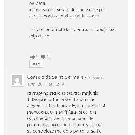
pe viata.
intotdeauna i se vor deschide usile pe
care,uneori,le-a mai si trantit in nas.
e reprezentantul ideal pentru….scopul,scuza
mijloacele.
0
0
Reply
Contele de Saint Germain
-
ianuarie
18th, 2011 at 12:49
Iti raspund aici la toate trei mailurile.
1. Despre furturi la vot. La ultimile
alegeri s-a furat inovativ, in disperare si
monosens. Or mai fi furat si cei din
opozitie prin vreun catun uitat de
putere dar, acolo unde puterea a vrut
sa controleze (pe de o parte) si sa fie