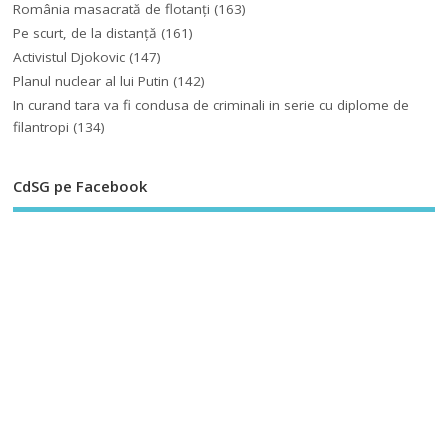
România masacrată de flotanţi
(163)
Pe scurt, de la distanță
(161)
Activistul Djokovic
(147)
Planul nuclear al lui Putin
(142)
In curand tara va fi condusa de criminali in serie cu diplome de
filantropi
(134)
CdSG pe Facebook