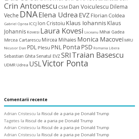
Crin Antonescu
Dan Voiculescu
Dilema
CSM
DNA
Elena Udrea
EVZ
Veche
Florian Coldea
Klaus Iohannis
Klaus
Ion Cristoiu
ICCJ
Gabriel Oprea
Laura Kovesi
Johannis
Mihai Gadea
Kovesi
Liiceanu
Monica Macovei
Mircea Mihaies
Mircea Cartarescu
MRU
Ponta
PSD
PDL
PNL
Plesu
Nicusor Dan
Romania Libera
Traian Basescu
SRI
Sebastian Ghita
Senatul EVZ
Victor Ponta
USL
UDMR
Udrea
Comentarii recente
Adrian Cristescu
la
Riscul de a paria pe Donald Trump
Tagetes
la
Riscul de a paria pe Donald Trump
Adrian Cristescu
la
Riscul de a paria pe Donald Trump
Adrian Cristescu
la
Riscul de a paria pe Donald Trump