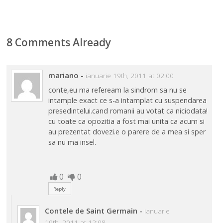
8 Comments Already
mariano
-
ianuarie 19th, 2011 at 02:00
conte,eu ma refeream la sindrom sa nu se
intample exact ce s-a intamplat cu suspendarea
presedintelui.cand romanii au votat ca niciodata!
cu toate ca opozitia a fost mai unita ca acum si
au prezentat dovezi.e o parere de a mea si sper
sa nu ma insel.
0
0
Reply
Contele de Saint Germain
-
ianuarie
19th, 2011 at 12:08