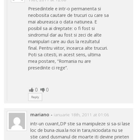
Presedintele e intr-o permanenta si
neobosita cautare de trucuri cu care sa
mai abureasca o data natiunea. E
posibil sa ai dreptate: o fi fost si
sindromul dar au fost si zeci de alte
manipulari care au dus la rezultatul
final. Pentru viitor, incearca alte trucuri.
Poti sa citesti, in acest sens, ultima
mea postare, “Romania nu are
presedinte ci rege”.
0
0
Reply
mariano
-
ianuarie 18th, 2011 at 01:06
intr-un cuvant,DP stie sa manipuleze si sa-si lase
loc de buna-ziua.la noi in tara,niciodata nu se
stie cand dusmanul de moarte iti devine prieten