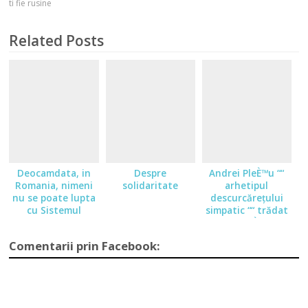
ti fie rusine
Related Posts
Deocamdata, in
Despre
Andrei PleÈ™u ““
Romania, nimeni
solidaritate
arhetipul
nu se poate lupta
descurcărețului
cu Sistemul
simpatic ““ trădat
de subconÈ™tient
Comentarii prin Facebook: