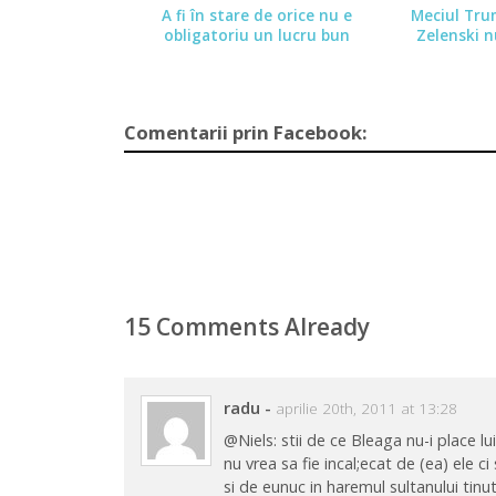
A fi în stare de orice nu e
Meciul Trum
obligatoriu un lucru bun
Zelenski n
Comentarii prin Facebook:
15 Comments Already
radu
-
aprilie 20th, 2011 at 13:28
@Niels: stii de ce Bleaga nu-i place 
nu vrea sa fie incal;ecat de (ea) ele c
si de eunuc in haremul sultanului tin