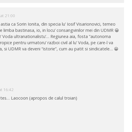
 at 21:00
n astia ca Sorin Ionita, din specia lu’ Iosif Visarionovici, temeo
 limba bastinasa, io, in locu’ consangvinilor mei din UDMR 😀
lu’ Voda ultranationalistu’… Regiunea aia, fosta “autonoma
pice pentru urmatoru’ razboi civil al lu’ Voda, pe care-l va
 si UDMR va deveni “istorie”, cum au patit si sindicatele… 😀
at 16:42
tes… Laocoon (apropos de calul troian)