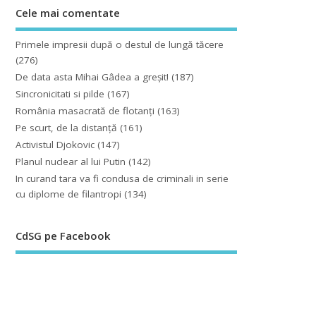
Cele mai comentate
Primele impresii după o destul de lungă tăcere
(276)
De data asta Mihai Gâdea a greşit!
(187)
Sincronicitati si pilde
(167)
România masacrată de flotanţi
(163)
Pe scurt, de la distanță
(161)
Activistul Djokovic
(147)
Planul nuclear al lui Putin
(142)
In curand tara va fi condusa de criminali in serie
cu diplome de filantropi
(134)
CdSG pe Facebook