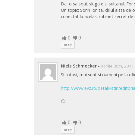
Da, o sa spui, sluga e si sultanul. For 
On topic: Sorin Ionita, diliul aista d
conectat la acelasi robinet secret de
0
0
Reply
Niels Schmecker
-
aprilie 20th, 2011
Si totusi, mai sunt si oameni pe la ofi
http://www.evz.ro/detalii/stiri/editor
🙂
0
0
Reply