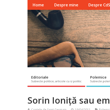
Home
Despre mine
Despre Cd
Editoriale
Polemice
Subiecte politice, articole cu iz politic
Subiecte pole
Sorin Ioniță sau em
Contele de Saint Germain
19/04/2011
Polemi