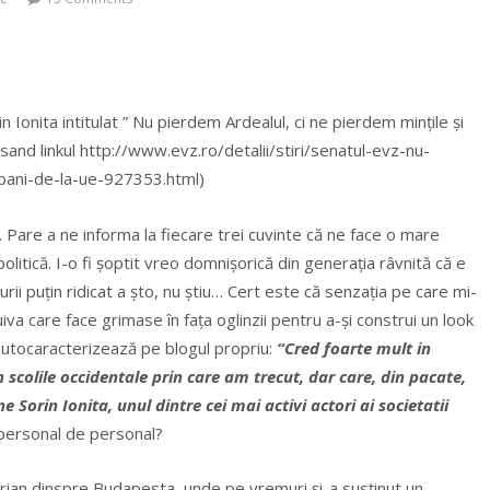
in Ionita intitulat ” Nu pierdem Ardealul, ci ne pierdem mințile și
cesand linkul http://www.evz.ro/detalii/stiri/senatul-evz-nu-
-bani-de-la-ue-927353.html)
 Pare a ne informa la fiecare trei cuvinte că ne face o mare
olitică.
I-o fi șoptit vreo domnișorică din generația râvnită că e
urii puțin ridicat a șto, nu știu… Cert este că senzația pe care mi-
va care face grimase în fața oglinzii pentru a-și construi un look
 autocaracterizează pe blogul propriu:
“Cred foarte mult in
 scolile occidentale prin care am trecut, dar care, din pacate,
 Sorin Ionita, unul dintre cei mai activi actori ai societatii
mpersonal de personal?
urian dinspre Budapesta, unde pe vremuri și-a susținut un