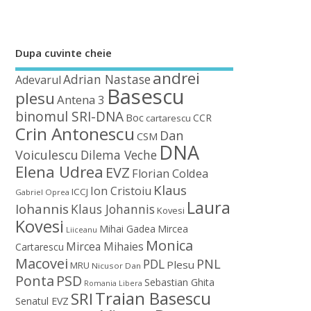
Dupa cuvinte cheie
andrei
Adrian Nastase
Adevarul
Basescu
plesu
Antena 3
binomul SRI-DNA
Boc
CCR
cartarescu
Crin Antonescu
Dan
CSM
DNA
Voiculescu
Dilema Veche
Elena Udrea
EVZ
Florian Coldea
Klaus
Ion Cristoiu
ICCJ
Gabriel Oprea
Laura
Iohannis
Klaus Johannis
Kovesi
Kovesi
Mihai Gadea
Mircea
Liiceanu
Monica
Mircea Mihaies
Cartarescu
Macovei
PDL
PNL
Plesu
MRU
Nicusor Dan
Ponta
PSD
Sebastian Ghita
Romania Libera
Traian Basescu
SRI
Senatul EVZ