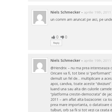
Niels Schmecker
-
aprilie 19th, 2011
un comm am aruncat pe aici, pe undeva
0
0
Reply
Niels Schmecker
-
aprilie 19th, 2011
@Hendrix – nu ma prea intereseaza ca
Oricare va fi, tot bine si “performant”
demult un fel de… multiplicare a aces
apoi, candva, toate aceste “diviziuni”
luand una sau alta din culorile camele
“platforma crestin-democrata” de jacuz
2011 – am aflat alta bazaconie: ca Io
prea mare importanta, o datatoare de
tulburi, orb sa fii si tot vezi ca ceat