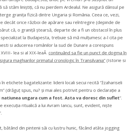
e că să stăm liniștiți, că nu pierdem Ardealul. Ne asigură dânsul pe
erge granița fizică dintre Ungaria și România. Ceea ce, vezi,
are decât orice război de apărare sau reîntregire (depinde de
i părut că, o graniță ștearsă, departe de a fi un obstacol în plus
pecializat la Budapesta, trebuie să mă mulțumesc a-l cita pe
mânesti si aducerea românilor la sud de Dunare a corespuns
 XVIII- lea si al XIX-leaÂ
continuând sa fie un punct de dogma în
sigura maghiarilor primatul cronologic în Transilvania”
(Istorie si
n etichete bagatelizante: liderii locali secui recită “žzahariseli
m” (drăguț spus, nu? și mai ales potrivit pentru o declarație a
si natiunea ungara cum a fost. Asta va doresc din suflet
“.
e execuția ritualică a lui Avram Iancu, sunt, evident, niște
.
t, bătând din pintenii săi cu lustru hunic, făcând atâta jogging