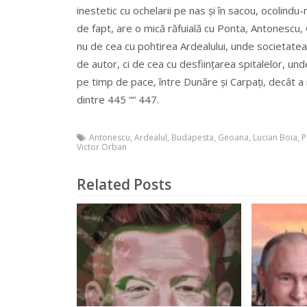
inestetic cu ochelarii pe nas și în sacou, ocolindu
de fapt, are o mică răfuială cu Ponta, Antonescu
nu de cea cu pohtirea Ardealului, unde societatea
de autor, ci de cea cu desființarea spitalelor, un
pe timp de pace, între Dunăre și Carpați, decât a 
dintre 445 ““ 447.
Antonescu
,
Ardealul
,
Budapesta
,
Geoana
,
Lucian Boia
,
P
Victor Orban
Related Posts