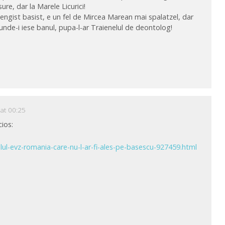
sure, dar la Marele Licurici!
e oengist basist, e un fel de Mircea Marean mai spalatzel, dar
 unde-i iese banul, pupa-l-ar Traienelul de deontolog!
 at 00:25
cios:
ialul-evz-romania-care-nu-l-ar-fi-ales-pe-basescu-927459.html