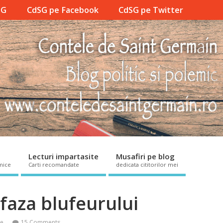
SG
CdSG pe Facebook
CdSG pe Twitter
Lecturi impartasite
Musafiri pe blog
mice
Carti recomandate
dedicata cititorilor mei
faza blufeurului
ce
15 Comments