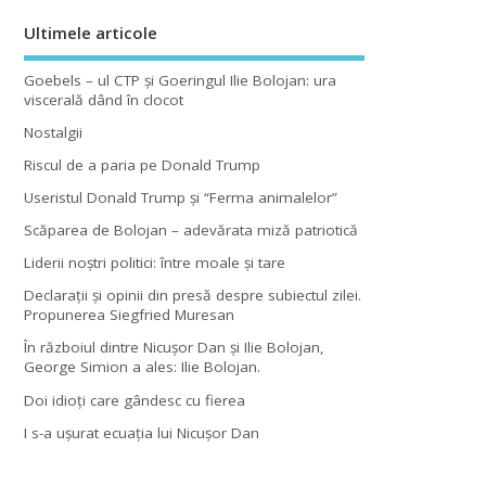
Ultimele articole
Goebels – ul CTP şi Goeringul Ilie Bolojan: ura
viscerală dând în clocot
Nostalgii
Riscul de a paria pe Donald Trump
Useristul Donald Trump şi “Ferma animalelor”
Scăparea de Bolojan – adevărata miză patriotică
Liderii noştri politici: între moale şi tare
Declaraţii şi opinii din presă despre subiectul zilei.
Propunerea Siegfried Muresan
În războiul dintre Nicuşor Dan şi Ilie Bolojan,
George Simion a ales: Ilie Bolojan.
Doi idioţi care gândesc cu fierea
I s-a uşurat ecuaţia lui Nicuşor Dan