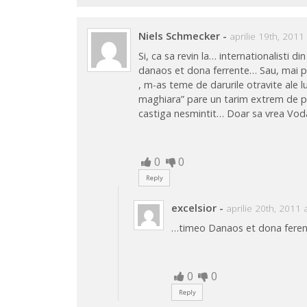
Niels Schmecker
-
aprilie 19th, 2011
Si, ca sa revin la… internationalisti di
danaos et dona ferrente… Sau, mai pe
, m-as teme de darurile otravite ale 
maghiara” pare un tarim extrem de pro
castiga nesmintit… Doar sa vrea Voda,
0
0
Reply
excelsior
-
aprilie 20th, 2011 
…timeo Danaos et dona feren
0
0
Reply