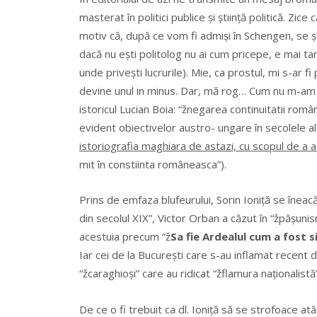
masterat în politici publice și știință politică. Zic
motiv că, după ce vom fi admiși în Schengen, se șt
dacă nu ești politolog nu ai cum pricepe, e mai t
unde privești lucrurile). Mie, ca prostul, mi s-ar f
devine unul in minus. Dar, mă rog… Cum nu m-am s
istoricul Lucian Boia: “žnegarea continuitatii ro
evident obiectivelor austro- ungare în secolele al
istoriografia maghiara de astazi, cu scopul de a a
mit în constiinta româneasca”).
Prins de emfaza blufeurului, Sorin Ioniță se îneacă î
din secolul XIX”, Victor Orban a căzut în “žpășunis
acestuia precum “ž
Sa fie Ardealul cum a fost 
Iar cei de la București care s-au inflamat recent d
“žcaraghioși” care au ridicat “žflamura naționalistă”
De ce o fi trebuit ca dl. Ioniță să se strofoace atâ