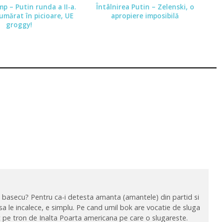
p – Putin runda a II-a.
Întâlnirea Putin – Zelenski, o
umărat în picioare, UE
apropiere imposibilă
groggy!
lui basecu? Pentru ca-i detesta amanta (amantele) din partid si
i sa le incalece, e simplu. Pe cand umil bok are vocatie de sluga
ut pe tron de Inalta Poarta americana pe care o slugareste.