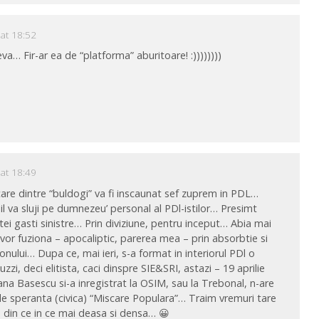
 at 18:52
… Fir-ar ea de “platforma” aburitoare! :))))))))
 at 18:49
re dintre “buldogi” va fi inscaunat sef zuprem in PDL…
 il va sluji pe dumnezeu’ personal al PDl-istilor… Presimt
tei gasti sinistre… Prin diviziune, pentru inceput… Abia mai
 vor fuziona – apocaliptic, parerea mea – prin absorbtie si
onului… Dupa ce, mai ieri, s-a format in interiorul PDl o
zi, deci elitista, caci dinspre SIE&SRI, astazi – 19 aprilie
ana Basescu si-a inregistrat la OSIM, sau la Trebonal, n-are
 speranta (civica) “Miscare Populara”… Traim vremuri tare
a e din ce in ce mai deasa si densa… 😀