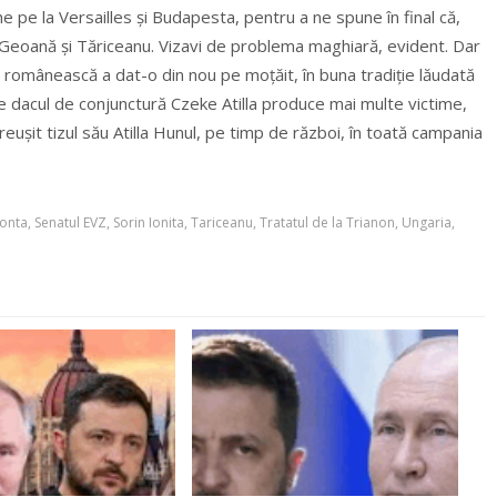
-ne pe la Versailles și Budapesta, pentru a ne spune în final că,
, Geoană și Tăriceanu. Vizavi de problema maghiară, evident. Dar
 românească a dat-o din nou pe moțăit, în buna tradiție lăudată
de dacul de conjunctură Czeke Atilla produce mai multe victime,
reușit tizul său Atilla Hunul, pe timp de război, în toată campania
onta
,
Senatul EVZ
,
Sorin Ionita
,
Tariceanu
,
Tratatul de la Trianon
,
Ungaria
,