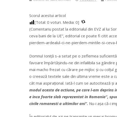
Scorul acestui articol
[Total:
0
voturi. Media:
0
]
(Comentariu postat la editorialul din EVZ al lui Sor
ceva bani de la UE”, editorial ce poate fi citit ac
pierdem-ardealul-ci-ne-pierdem-mintile-si-ceva
Domnul Ioniță s-a setat pe o zeflemea suficientă.
favoare împărtășindu-ne din infailibila sa gândire p
mai macho frezat cu cărare pe mijloc și cu colțul g
o creează textele sale din ultima vreme este a cui
cât mai aspirațional. Iată-l cum se autocitează și
modul acesta de actiune, pe care l-am deprins in
e inca foarte slab reprezentat in Romania”, spune
civile romanesti a ultimilor ani”.
Nu-i așa că-i i
În editorialul de azi ne transmite un mesaj brom