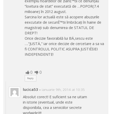
exemplu hoardelor de ziariÈ™tii ce denunțau
”lovitura de stat” executată de …POPOR(7.4
milioane) în 2012 august.
Sarcina lor actuală este să acopere abuzurile
eexcutate de securiÈ™tii îmbrăcați în haine de
magistrați sub denumirea de STATUL DE
DREPT!
Orice decizie favorabilă lui BÄ‚sescu este
….”JUSTÄ‚” iar orice decizie de cercetare a sa va
fi CONTROLUL POLITIC ASUPRA JUSTIÈšIEI
INDEPENDENTE!
0
0
Reply
lucica53
-
ianuarie 9th, 2014 at 10:35
Absolut corect! E suficient sa ne uitam
in istorie (eventual, unde este
disponibila, cea a serviciilor secrete
worlwide)!!!