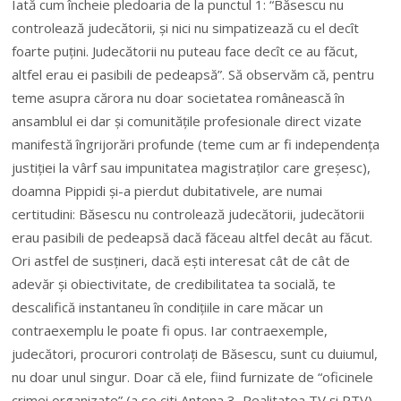
Iată cum încheie pledoaria de la punctul 1: “Băsescu nu
controlează judecătorii, și nici nu simpatizează cu el decît
foarte puțini. Judecătorii nu puteau face decît ce au făcut,
altfel erau ei pasibili de pedeapsă”. Să observăm că, pentru
teme asupra cărora nu doar societatea românească în
ansamblul ei dar și comunitățile profesionale direct vizate
manifestă îngrijorări profunde (teme cum ar fi independența
justiției la vârf sau impunitatea magistraților care greșesc),
doamna Pippidi și-a pierdut dubitativele, are numai
certitudini: Băsescu nu controlează judecătorii, judecătorii
erau pasibili de pedeapsă dacă făceau altfel decât au făcut.
Ori astfel de susțineri, dacă ești interesat cât de cât de
adevăr și obiectivitate, de credibilitatea ta socială, te
descalifică instantaneu în condițiile in care măcar un
contraexemplu le poate fi opus. Iar contraexemple,
judecători, procurori controlați de Băsescu, sunt cu duiumul,
nu doar unul singur. Doar că ele, fiind furnizate de “oficinele
crimei organizate” (a se citi Antena 3, Realitatea TV și RTV),