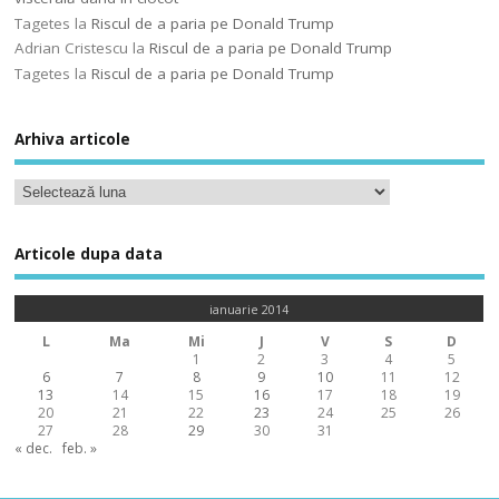
Tagetes
la
Riscul de a paria pe Donald Trump
Adrian Cristescu
la
Riscul de a paria pe Donald Trump
Tagetes
la
Riscul de a paria pe Donald Trump
Arhiva articole
Articole dupa data
ianuarie 2014
L
Ma
Mi
J
V
S
D
1
2
3
4
5
6
7
8
9
10
11
12
13
14
15
16
17
18
19
20
21
22
23
24
25
26
27
28
29
30
31
« dec.
feb. »