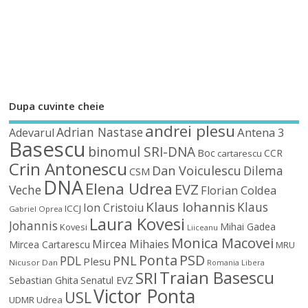
Dupa cuvinte cheie
andrei plesu
Adrian Nastase
Antena 3
Adevarul
Basescu
binomul SRI-DNA
Boc
CCR
cartarescu
Crin Antonescu
Dan Voiculescu
Dilema
CSM
DNA
Elena Udrea
EVZ
Veche
Florian Coldea
Klaus Iohannis
Klaus
Ion Cristoiu
ICCJ
Gabriel Oprea
Laura Kovesi
Johannis
Mihai Gadea
Kovesi
Liiceanu
Monica Macovei
Mircea Mihaies
Mircea Cartarescu
MRU
Ponta
PSD
PDL
PNL
Plesu
Nicusor Dan
Romania Libera
Traian Basescu
SRI
Sebastian Ghita
Senatul EVZ
Victor Ponta
USL
UDMR
Udrea