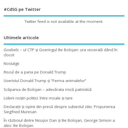
#CdSG pe Twitter
Twitter feed is not available at the moment.
Ultimele articole
Goebels – ul CTP şi Goeringul Ilie Bolojan: ura viscerală dând în
clocot
Nostalgii
Riscul de a paria pe Donald Trump
Useristul Donald Trump şi “Ferma animalelor”
Scăparea de Bolojan – adevărata miză patriotică
Liderii noştri politici: între moale şi tare
Declaraţii şi opinii din presă despre subiectul zilei. Propunerea
Siegfried Muresan
În războiul dintre Nicuşor Dan şi Ilie Bolojan, George Simion a
ales: Ilie Bolojan.