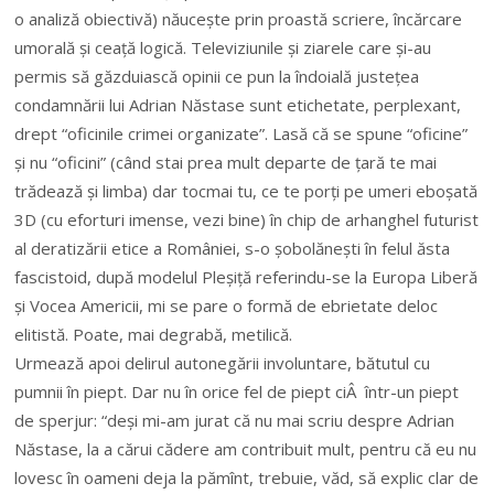
o analiză obiectivă) năucește prin proastă scriere, încărcare
umorală și ceață logică. Televiziunile și ziarele care și-au
permis să găzduiască opinii ce pun la îndoială justețea
condamnării lui Adrian Năstase sunt etichetate, perplexant,
drept “oficinile crimei organizate”. Lasă că se spune “oficine”
și nu “oficini” (când stai prea mult departe de țară te mai
trădează și limba) dar tocmai tu, ce te porți pe umeri eboșată
3D (cu eforturi imense, vezi bine) în chip de arhanghel futurist
al deratizării etice a României, s-o șobolănești în felul ăsta
fascistoid, după modelul Pleșiță referindu-se la Europa Liberă
și Vocea Americii, mi se pare o formă de ebrietate deloc
elitistă. Poate, mai degrabă, metilică.
Urmează apoi delirul autonegării involuntare, bătutul cu
pumnii în piept. Dar nu în orice fel de piept ciÂ într-un piept
de sperjur: “deși mi-am jurat că nu mai scriu despre Adrian
Năstase, la a cărui cădere am contribuit mult, pentru că eu nu
lovesc în oameni deja la pămînt, trebuie, văd, să explic clar de