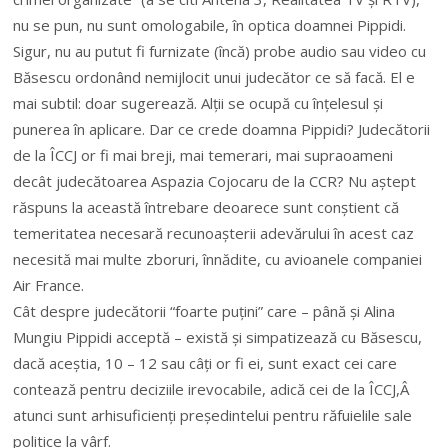
nu se pun, nu sunt omologabile, în optica doamnei Pippidi.
Sigur, nu au putut fi furnizate (încă) probe audio sau video cu
Băsescu ordonând nemijlocit unui judecător ce să facă. El e
mai subtil: doar sugerează. Alții se ocupă cu înțelesul și
punerea în aplicare. Dar ce crede doamna Pippidi? Judecătorii
de la ÎCCJ or fi mai breji, mai temerari, mai supraoameni
decât judecătoarea Aspazia Cojocaru de la CCR? Nu aștept
răspuns la această întrebare deoarece sunt conștient că
temeritatea necesară recunoașterii adevărului în acest caz
necesită mai multe zboruri, înnădite, cu avioanele companiei
Air France.
Cât despre judecătorii “foarte puțini” care – până și Alina
Mungiu Pippidi acceptă – există și simpatizează cu Băsescu,
dacă aceștia, 10 – 12 sau câți or fi ei, sunt exact cei care
contează pentru deciziile irevocabile, adică cei de la ÎCCJ,Â
atunci sunt arhisuficienți președintelui pentru răfuielile sale
politice la vârf.