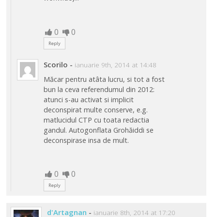
0
0
Reply
Scorilo
-
ianuarie 9th, 2014 at 14:48
Măcar pentru atâta lucru, si tot a fost
bun la ceva referendumul din 2012:
atunci s-au activat si implicit
deconspirat multe conserve, e.g.
matlucidul CTP cu toata redactia
gandul. Autogonflata Grohăiddi se
deconspirase insa de mult.
0
0
Reply
d'Artagnan
-
ianuarie 8th, 2014 at 17:20