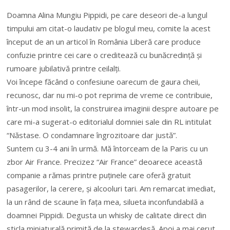
Doamna Alina Mungiu Pippidi, pe care deseori de-a lungul
timpului am citat-o laudativ pe blogul meu, comite la acest
început de an un articol în România Liberă care produce
confuzie printre cei care o creditează cu bunăcredință și
rumoare jubilativă printre ceilalți.
Voi începe făcând o confesiune oarecum de gaura cheii,
recunosc, dar nu mi-o pot reprima de vreme ce contribuie,
într-un mod insolit, la construirea imaginii despre autoare pe
care mi-a sugerat-o editorialul domniei sale din RL intitulat
“Năstase. O condamnare îngrozitoare dar justă”.
Suntem cu 3-4 ani în urmă. Mă întorceam de la Paris cu un
zbor Air France. Precizez “Air France” deoarece această
companie a rămas printre puținele care oferă gratuit
pasagerilor, la cerere, și alcooluri tari. Am remarcat imediat,
la un rând de scaune în fața mea, silueta inconfundabilă a
doamnei Pippidi. Degusta un whisky de calitate direct din
sticla miniaturală primită de la stewardesă. Apoi a mai cerut