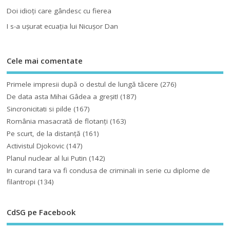
Doi idioţi care gândesc cu fierea
I s-a uşurat ecuaţia lui Nicuşor Dan
Cele mai comentate
Primele impresii după o destul de lungă tăcere
(276)
De data asta Mihai Gâdea a greşit!
(187)
Sincronicitati si pilde
(167)
România masacrată de flotanţi
(163)
Pe scurt, de la distanță
(161)
Activistul Djokovic
(147)
Planul nuclear al lui Putin
(142)
In curand tara va fi condusa de criminali in serie cu diplome de
filantropi
(134)
CdSG pe Facebook