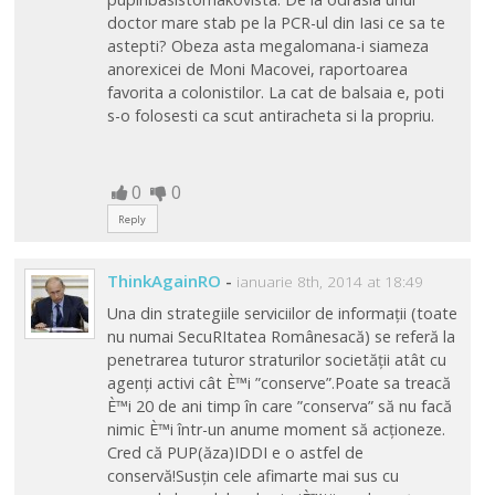
doctor mare stab pe la PCR-ul din Iasi ce sa te
astepti? Obeza asta megalomana-i siameza
anorexicei de Moni Macovei, raportoarea
favorita a colonistilor. La cat de balsaia e, poti
s-o folosesti ca scut antiracheta si la propriu.
0
0
Reply
ThinkAgainRO
-
ianuarie 8th, 2014 at 18:49
Una din strategiile serviciilor de informații (toate
nu numai SecuRItatea Românesacă) se referă la
penetrarea tuturor straturilor societății atât cu
agenți activi cât È™i ”conserve”.Poate sa treacă
È™i 20 de ani timp în care ”conserva” să nu facă
nimic È™i într-un anume moment să acționeze.
Cred că PUP(ăza)IDDI e o astfel de
conservă!Susțin cele afimarte mai sus cu