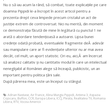
Nu o să iau acum la rând, să combat, toate explicațiile pe care
doamna Pippidi le-a încropit în acest articol pentru a
prezenta drept ceva limpede precum cristalul un act de
justiție extrem de controversat. Nici nu merită, din moment
ce demonstrația făcută de mine în legătură cu punctul 1 ne
arată o abordare tendențioasă a autoarei. Lipsa bunei
credințe odată probată, eventualele fragmente deÂ adevăr
sau manipulare care ar fi evidențiate ulterior nu ar mai avea
decât, cel mult, un aport statistic. Ori eu, aici,Â am încercat
să analizez calitativ și nu cantitativ modul în care un intelectual
neneglijabil al României alege să înceapă, publicistic, un an
important pentru politica țării sale.
După părerea mea, este un început cu stângul.
Adrian Nastase
,
Air France
,
Alina Mungiu Pippidi
,
Antena 3
,
Aspazia
Cojocaru
,
Buffon
,
CCR
,
Europa Libera
,
ICCJ
,
Plesita
,
Realitatea TV
,
Romania
Libera
,
RTV
,
Vocea Americii