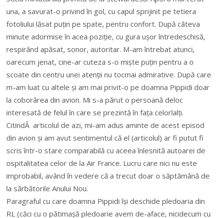
una, a savurat-o privind în gol, cu capul sprijinit pe tetiera
fotoliului lăsat puțin pe spate, pentru confort. După câteva
minute adormise în acea poziție, cu gura ușor întredeschisă,
respirând apăsat, sonor, autoritar. M-am întrebat atunci,
oarecum jenat, cine-ar cuteza s-o miște puțin pentru a o
scoate din centru unei atenții nu tocmai admirative. După care
m-am luat cu altele și am mai privit-o pe doamna Pippidi doar
la coborârea din avion. Mi s-a părut o persoană deloc
interesată de felul în care se prezintă în fața celorlalți.
CitindÂ articolul de azi, mi-am adus aminte de acest episod
din avion și am avut sentimentul că el (articolul) ar fi putut fi
scris într-o stare comparabilă cu aceea înlesnită autoarei de
ospitalitatea celor de la Air France. Lucru care nici nu este
improbabil, având în vedere că a trecut doar o săptămână de
la sărbătorile Anului Nou.
Paragraful cu care doamna Pippidi își deschide pledoaria din
RL (căci cu o pătimașă pledoarie avem de-aface, nicidecum cu