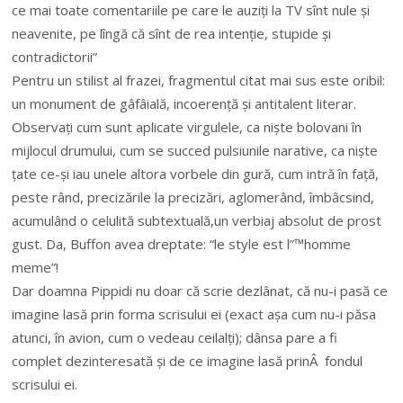
ce mai toate comentariile pe care le auziți la TV sînt nule și
neavenite, pe lîngă că sînt de rea intenție, stupide și
contradictorii”
Pentru un stilist al frazei, fragmentul citat mai sus este oribil:
un monument de gâfâială, incoerență și antitalent literar.
Observați cum sunt aplicate virgulele, ca niște bolovani în
mijlocul drumului, cum se succed pulsiunile narative, ca niște
țate ce-și iau unele altora vorbele din gură, cum intră în față,
peste rând, precizările la precizări, aglomerând, îmbâcsind,
acumulând o celulită subtextuală,un verbiaj absolut de prost
gust. Da, Buffon avea dreptate: “le style est l”™homme
meme”!
Dar doamna Pippidi nu doar că scrie dezlânat, că nu-i pasă ce
imagine lasă prin forma scrisului ei (exact așa cum nu-i păsa
atunci, în avion, cum o vedeau ceilalți); dânsa pare a fi
complet dezinteresată și de ce imagine lasă prinÂ fondul
scrisului ei.