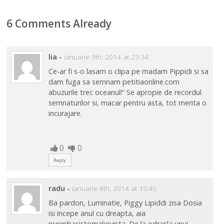
6 Comments Already
lia
-
ianuarie 9th, 2014 at 23:34
Ce-ar fi s-o lasam o clipa pe madam Pippidi si sa
dam fuga sa semnam petitiaonline.com
abuzurile trec oceanul!” Se apropie de recordul
semnaturilor si, macar pentru asta, tot merita o
incurajare.
0
0
Reply
radu
-
ianuarie 8th, 2014 at 19:45
Ba pardon, Luminatie, Piggy Lipiddi zisa Dosia
isi incepe anul cu dreapta, aia
pupinbasistomakovista. De la odrasla unui