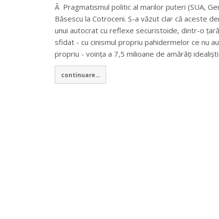
Â Pragmatismul politic al marilor puteri (SUA, Ger
Băsescu la Cotroceni. S-a văzut clar că aceste demo
unui autocrat cu reflexe securistoide, dintr-o țar
sfidat - cu cinismul propriu pahidermelor ce nu au
propriu - voința a 7,5 milioane de amărâți idealișt
continuare...