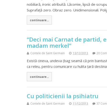
nobiliară, ironic atribuită. Lăcomie, lipsă de scru
Suprafață zero. Obraz zero. Unidimensionali. Pol
continuare...
“Deci mai Carnat de partid, e
madam merkel”
Contele de Saint Germain
13/12/2013
20 Com
Există cineva, undeva (bag seamă că prin bantust
ca releu, pentru comunicare cu hulita țară destin
continuare...
Cu politicienii la psihiatru
Contele de Saint Germain
11/12/2013
37 Com