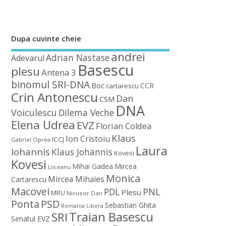
Dupa cuvinte cheie
andrei
Adrian Nastase
Adevarul
Basescu
plesu
Antena 3
binomul SRI-DNA
Boc
CCR
cartarescu
Crin Antonescu
Dan
CSM
DNA
Voiculescu
Dilema Veche
Elena Udrea
EVZ
Florian Coldea
Klaus
Ion Cristoiu
ICCJ
Gabriel Oprea
Laura
Iohannis
Klaus Johannis
Kovesi
Kovesi
Mihai Gadea
Mircea
Liiceanu
Monica
Mircea Mihaies
Cartarescu
Macovei
PDL
PNL
Plesu
MRU
Nicusor Dan
Ponta
PSD
Sebastian Ghita
Romania Libera
Traian Basescu
SRI
Senatul EVZ