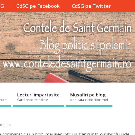
SG
CdSG pe Facebook
CdSG pe Twitter
Lecturi impartasite
Musafiri pe blog
mice
Carti recomandate
dedicata cititorilor mei
ments
omparat cu un hoit, mai ales într-un ziar și într-o rubrică unde