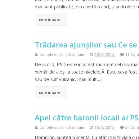
mai sunt publicate, din când în când, și articolele
continuare...
Trădarea ajunșilor sau Ce se 
Contele de Saint Germain
18/12/2013
11 Com
De acord, PSD este în acest moment cel mai mare
număr de aleși la toate nivelele.Â Este ce-a fost
său de sulf vulcanic. (mai mult…)
continuare...
Apel către baronii locali ai P
Contele de Saint Germain
16/12/2013
24 Com
Domnilor, sunteți o licență. Cu atât mai trivială 