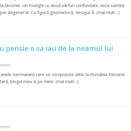
pule,lăcomie. Un triunghi cu două vârfuri confundate. Asta sunteți.
igon degenerat. Ca figură geometrică, desigur.Â (mai mult…)
u pensie o sa iau de la neamul lui
ments
anele Germaniei) care se stropșește zilnic la România folosind
atară, blogul meu și pe mine. (mai mult…)
ments