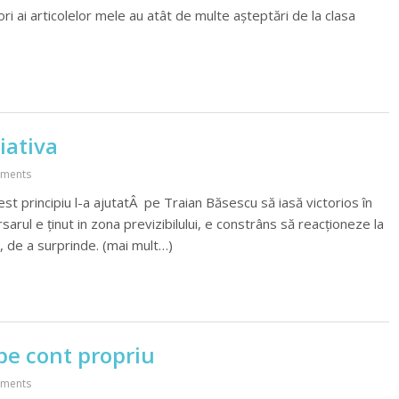
i ai articolelor mele au atât de multe așteptări de la clasa
iativa
ments
 principiu l-a ajutatÂ pe Traian Băsescu să iasă victorios în
rul e ținut in zona previzibilului, e constrâns să reacționeze la
, de a surprinde. (mai mult…)
pe cont propriu
ments