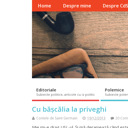
Home
Despre mine
Despre Cd
Editoriale
Polemice
Subiecte politice, articole cu iz politic
Subiecte pole
Cu bășcălia la priveghi
Contele de Saint Germain
19/12/2013
20 Com
Mie mi-e drag USL-ul. Și mă deranjează când este c