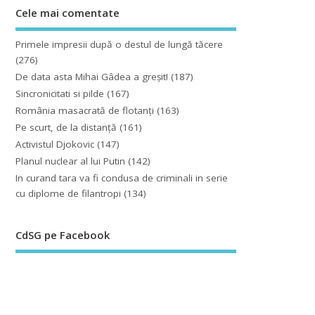
Cele mai comentate
Primele impresii după o destul de lungă tăcere
(276)
De data asta Mihai Gâdea a greşit!
(187)
Sincronicitati si pilde
(167)
România masacrată de flotanţi
(163)
Pe scurt, de la distanță
(161)
Activistul Djokovic
(147)
Planul nuclear al lui Putin
(142)
In curand tara va fi condusa de criminali in serie
cu diplome de filantropi
(134)
CdSG pe Facebook