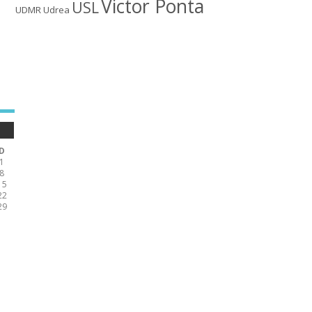
Victor Ponta
USL
UDMR
Udrea
D
1
8
15
22
29