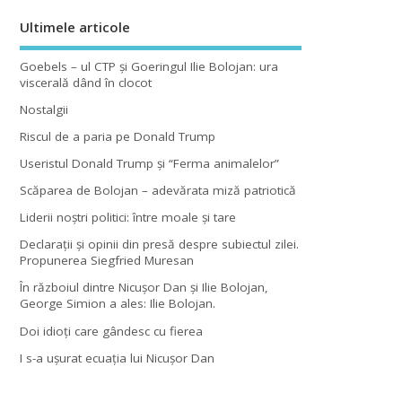
Ultimele articole
Goebels – ul CTP şi Goeringul Ilie Bolojan: ura
viscerală dând în clocot
Nostalgii
Riscul de a paria pe Donald Trump
Useristul Donald Trump şi “Ferma animalelor”
Scăparea de Bolojan – adevărata miză patriotică
Liderii noştri politici: între moale şi tare
Declaraţii şi opinii din presă despre subiectul zilei.
Propunerea Siegfried Muresan
În războiul dintre Nicuşor Dan şi Ilie Bolojan,
George Simion a ales: Ilie Bolojan.
Doi idioţi care gândesc cu fierea
I s-a uşurat ecuaţia lui Nicuşor Dan