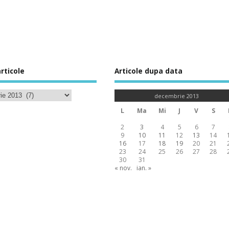
rticole
Articole dupa data
decembrie 2013
L
Ma
Mi
J
V
S
2
3
4
5
6
7
9
10
11
12
13
14
16
17
18
19
20
21
23
24
25
26
27
28
30
31
« nov.
ian. »