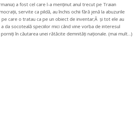
mania) a fost cel care l-a menținut anul trecut pe Traian
crații, servite ca pildă, au închis ochii fără jenă la abuzurile
ă pe care o tratau ca pe un obiect de inventar;Â și tot ele au
 a da socoteală speciilor mici când vine vorba de interesul
i porniți în căutarea unei rătăcite demnități naționale. (mai mult…)