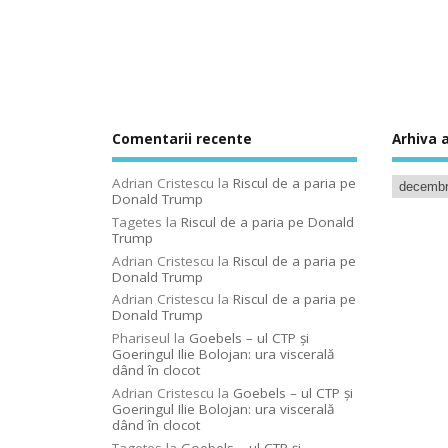
Comentarii recente
Arhiva a
Adrian Cristescu
la
Riscul de a paria pe
Donald Trump
Tagetes
la
Riscul de a paria pe Donald
Trump
Adrian Cristescu
la
Riscul de a paria pe
Donald Trump
Adrian Cristescu
la
Riscul de a paria pe
Donald Trump
Phariseul
la
Goebels – ul CTP şi
Goeringul Ilie Bolojan: ura viscerală
dând în clocot
Adrian Cristescu
la
Goebels – ul CTP şi
Goeringul Ilie Bolojan: ura viscerală
dând în clocot
Tagetes
la
Goebels – ul CTP şi