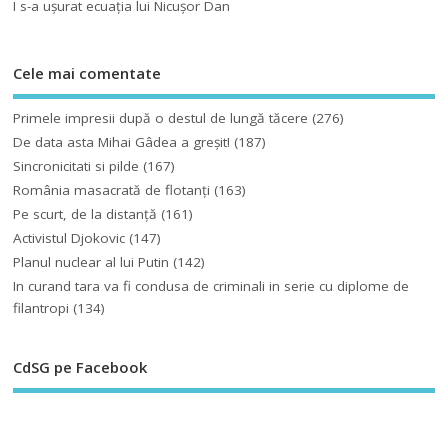
I s-a uşurat ecuaţia lui Nicuşor Dan
Cele mai comentate
Primele impresii după o destul de lungă tăcere
(276)
De data asta Mihai Gâdea a greşit!
(187)
Sincronicitati si pilde
(167)
România masacrată de flotanţi
(163)
Pe scurt, de la distanță
(161)
Activistul Djokovic
(147)
Planul nuclear al lui Putin
(142)
In curand tara va fi condusa de criminali in serie cu diplome de
filantropi
(134)
CdSG pe Facebook