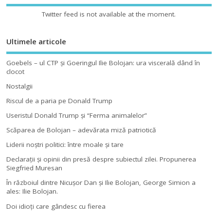
Twitter feed is not available at the moment.
Ultimele articole
Goebels – ul CTP şi Goeringul Ilie Bolojan: ura viscerală dând în
clocot
Nostalgii
Riscul de a paria pe Donald Trump
Useristul Donald Trump şi “Ferma animalelor”
Scăparea de Bolojan – adevărata miză patriotică
Liderii noştri politici: între moale şi tare
Declaraţii şi opinii din presă despre subiectul zilei. Propunerea
Siegfried Muresan
În războiul dintre Nicuşor Dan şi Ilie Bolojan, George Simion a
ales: Ilie Bolojan.
Doi idioţi care gândesc cu fierea