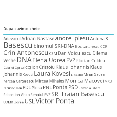
Dupa cuvinte cheie
andrei plesu
Adrian Nastase
Antena 3
Adevarul
Basescu
binomul SRI-DNA
Boc
CCR
cartarescu
Crin Antonescu
Dan Voiculescu
Dilema
CSM
DNA
Elena Udrea
EVZ
Veche
Florian Coldea
Klaus Iohannis
Klaus
Ion Cristoiu
ICCJ
Gabriel Oprea
Laura Kovesi
Johannis
Mihai Gadea
Kovesi
Liiceanu
Monica Macovei
Mircea Mihaies
Mircea Cartarescu
MRU
Ponta
PSD
PDL
PNL
Plesu
Nicusor Dan
Romania Libera
Traian Basescu
SRI
Sebastian Ghita
Senatul EVZ
Victor Ponta
USL
UDMR
Udrea