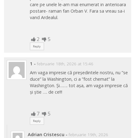
care pe unele le-am mai enumerat in anterioara
postare- raman fan Orban V. Fara sa vreau sa-i
vand Ardealul.
2
5
Reply
1
-
februarie 18th, 2026 at 15:46
Am vaga impresie că președintele nostru, nu ”se
duce” la Washington, ci a ”fost chemat” la
Washington. Și……. tot așa, am vaga impresie că
și știe …. de ce!!!
7
5
Reply
Adrian Cristescu
-
februarie 19th, 2026