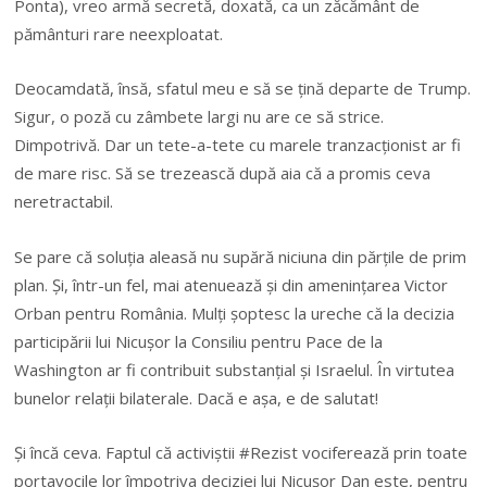
Ponta), vreo armă secretă, doxată, ca un zăcământ de
pământuri rare neexploatat.
Deocamdată, însă, sfatul meu e să se ţină departe de Trump.
Sigur, o poză cu zâmbete largi nu are ce să strice.
Dimpotrivă. Dar un tete-a-tete cu marele tranzacţionist ar fi
de mare risc. Să se trezească după aia că a promis ceva
neretractabil.
Se pare că soluţia aleasă nu supără niciuna din părţile de prim
plan. Şi, într-un fel, mai atenuează şi din ameninţarea Victor
Orban pentru România. Mulţi şoptesc la ureche că la decizia
participării lui Nicuşor la Consiliu pentru Pace de la
Washington ar fi contribuit substanţial şi Israelul. În virtutea
bunelor relaţii bilaterale. Dacă e aşa, e de salutat!
Şi încă ceva. Faptul că activiştii #Rezist vociferează prin toate
portavocile lor împotriva deciziei lui Nicuşor Dan este, pentru