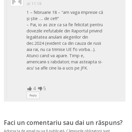
at 11:18
1 – februarie 18 – “am vaga impresie că
și știe …. de ce!!!”
– Pai, io as zice ca sa fie felicitat pentru
dovezile irefutabile din Raportul privind
legalitatea anularii alegerilor din
dec.2024 (evident ca din cauza de rusii
aia rai, nu ca trimise UE f’o vorba…).
Atunci cand va apare. Timp e,
americanii-s rabdatori; mai asteapta si-
acu’ sa afle cine la-a ucis pe JFK.
4
5
Reply
Faci un comentariu sau dai un răspuns?
Adresa ta de email nu va fi publicată.
Câmpurile obligatorii sunt