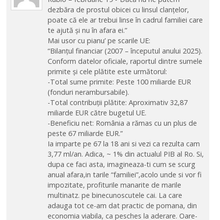
dezbăra de prostul obicei cu linsul clanțelor,
poate că ele ar trebui linse în cadrul familiei care
te ajută și nu în afara ei.”
Mai usor cu pianu’ pe scarile UE:
“Bilanțul financiar (2007 – începutul anului 2025).
Conform datelor oficiale, raportul dintre sumele
primite și cele plătite este următorul:
-Total sume primite: Peste 100 miliarde EUR
(fonduri nerambursabile).
-Total contribuții plătite: Aproximativ 32,87
miliarde EUR către bugetul UE.
-Beneficiu net: România a rămas cu un plus de
peste 67 miliarde EUR.”
Ia imparte pe 67 la 18 ani si vezi ca rezulta cam
3,77 ml/an. Adica, ~ 1% din actualul PIB al Ro. Si,
dupa ce faci asta, imagineaza-ti cum se scurg
anual afara,in tarile “familiei”,acolo unde si vor fi
impozitate, profiturile manarite de marile
multinatz. pe binecunoscutele cai. La care
adauga tot ce-am dat practic de pomana, din
economia viabila, ca pesches la aderare. Oare-