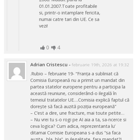
01.01.2007.Toate profitabile
si, printr-o intamplare fericita,
numai catre tari din UE. Ce sa
vezi!
0
4
Adrian Cristescu
-
februarie 19th, 2026 at 19:32
.Rubio – februarie 19- “Franța a subliniat că
Comisia Europeană nu a primit un mandat din
partea statelor europene pentru a participa la
această reuniune, considerând-o ilegală în
temeiul tratatelor UE….Comisia explică faptul că
dorește să facă auzită poziția europeană”
– C’est a dire, une fracture, mai toute petite…
– Nu vrei tu s-o rogi pe AI aia a ta, sa-ncerce si
ceva logica? Cum adica, reprezentanta lu’
ditamai Comisie Europeana s-a dus “sa faca
auzita…bla, bla”, in ilegalitate, fara mandat?!