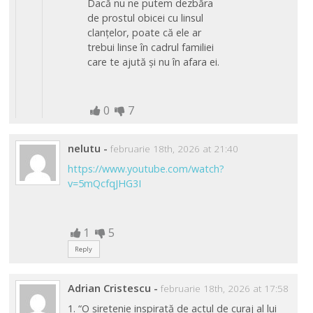
Dacă nu ne putem dezbăra
de prostul obicei cu linsul
clanțelor, poate că ele ar
trebui linse în cadrul familiei
care te ajută și nu în afara ei.
0
7
nelutu
-
februarie 18th, 2026 at 21:40
https://www.youtube.com/watch?
v=5mQcfqJHG3I
1
5
Reply
Adrian Cristescu
-
februarie 18th, 2026 at 17:58
1. “O şiretenie inspirată de actul de curaj al lui