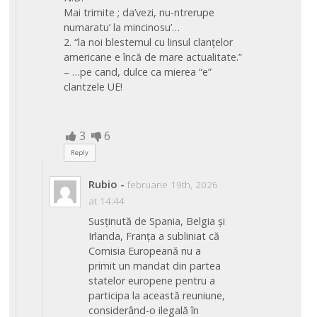
Mai trimite ; da’vezi, nu-ntrerupe
numaratu’ la mincinosu’…
2. “la noi blestemul cu linsul clanțelor
americane e încă de mare actualitate.”
– …pe cand, dulce ca mierea “e”
clantzele UE!
3
6
Reply
Rubio
-
februarie 19th, 2026
at 14:44
Susținută de Spania, Belgia și
Irlanda, Franța a subliniat că
Comisia Europeană nu a
primit un mandat din partea
statelor europene pentru a
participa la această reuniune,
considerând-o ilegală în