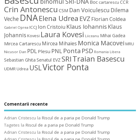
Basescu
binomul SRI-DNA
Boc
CCR
cartarescu
Crin Antonescu
Dan Voiculescu
Dilema
CSM
DNA
Elena Udrea
EVZ
Veche
Florian Coldea
Klaus Iohannis
Klaus
Ion Cristoiu
ICCJ
Gabriel Oprea
Laura Kovesi
Johannis
Mihai Gadea
Kovesi
Liiceanu
Monica Macovei
Mircea Mihaies
Mircea Cartarescu
MRU
Ponta
PSD
PDL
PNL
Plesu
Nicusor Dan
Romania Libera
Traian Basescu
SRI
Sebastian Ghita
Senatul EVZ
Victor Ponta
USL
UDMR
Udrea
Comentarii recente
Adrian Cristescu
la
Riscul de a paria pe Donald Trump
Tagetes
la
Riscul de a paria pe Donald Trump
Adrian Cristescu
la
Riscul de a paria pe Donald Trump
Adrian Cristescu
la
Riscul de a paria pe Donald Trump