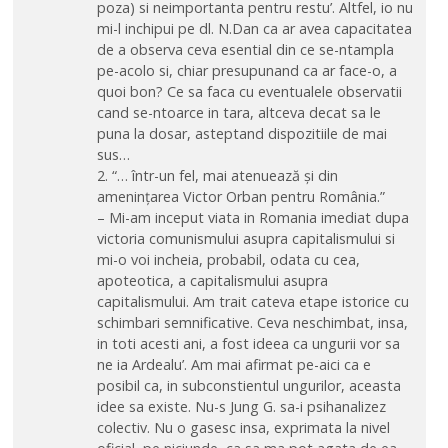
poza) si neimportanta pentru restu’. Altfel, io nu
mi-l inchipui pe dl. N.Dan ca ar avea capacitatea
de a observa ceva esential din ce se-ntampla
pe-acolo si, chiar presupunand ca ar face-o, a
quoi bon? Ce sa faca cu eventualele observatii
cand se-ntoarce in tara, altceva decat sa le
puna la dosar, asteptand dispozitiile de mai
sus…
2. “… într-un fel, mai atenuează şi din
ameninţarea Victor Orban pentru România.”
– Mi-am inceput viata in Romania imediat dupa
victoria comunismului asupra capitalismului si
mi-o voi incheia, probabil, odata cu cea,
apoteotica, a capitalismului asupra
capitalismului. Am trait cateva etape istorice cu
schimbari semnificative. Ceva neschimbat, insa,
in toti acesti ani, a fost ideea ca ungurii vor sa
ne ia Ardealu’. Am mai afirmat pe-aici ca e
posibil ca, in subconstientul ungurilor, aceasta
idee sa existe. Nu-s Jung G. sa-i psihanalizez
colectiv. Nu o gasesc insa, exprimata la nivel