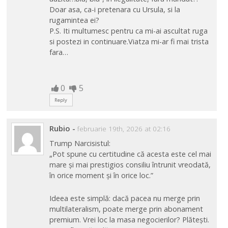
Doar asa, ca-i pretenara cu Ursula, si la
rugamintea ei?
P.S. Iti multumesc pentru ca mi-ai ascultat ruga
si postezi in continuare.Viatza mi-ar fi mai trista
fara…
0
5
Reply
Rubio
-
februarie 19th, 2026 at 02:16
Trump Narcisistul:
„Pot spune cu certitudine că acesta este cel mai
mare și mai prestigios consiliu întrunit vreodată,
în orice moment și în orice loc.”
Ideea este simplă: dacă pacea nu merge prin
multilateralism, poate merge prin abonament
premium. Vrei loc la masa negocierilor? Plătești.