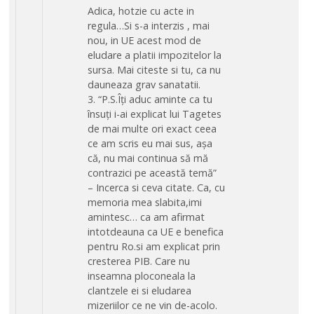
Adica, hotzie cu acte in
regula…Si s-a interzis , mai
nou, in UE acest mod de
eludare a platii impozitelor la
sursa. Mai citeste si tu, ca nu
dauneaza grav sanatatii.
3. “P.S.Îți aduc aminte ca tu
însuți i-ai explicat lui Tagetes
de mai multe ori exact ceea
ce am scris eu mai sus, așa
că, nu mai continua să mă
contrazici pe această temă”
– Incerca si ceva citate. Ca, cu
memoria mea slabita,imi
amintesc… ca am afirmat
intotdeauna ca UE e benefica
pentru Ro.si am explicat prin
cresterea PIB. Care nu
inseamna ploconeala la
clantzele ei si eludarea
mizeriilor ce ne vin de-acolo.