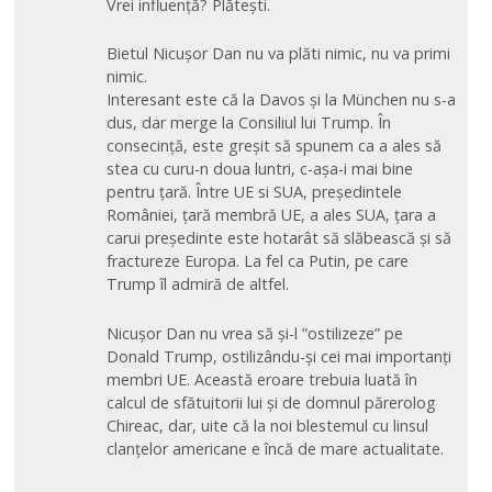
Vrei influență? Plătești.
Bietul Nicușor Dan nu va plăti nimic, nu va primi
nimic.
Interesant este că la Davos și la München nu s-a
dus, dar merge la Consiliul lui Trump. În
consecință, este greșit să spunem ca a ales să
stea cu curu-n doua luntri, c-așa-i mai bine
pentru țară. Între UE si SUA, președintele
României, țară membră UE, a ales SUA, țara a
carui președinte este hotarât să slăbească și să
fractureze Europa. La fel ca Putin, pe care
Trump îl admiră de altfel.
Nicușor Dan nu vrea să și-l “ostilizeze” pe
Donald Trump, ostilizându-și cei mai importanți
membri UE. Această eroare trebuia luată în
calcul de sfătuitorii lui și de domnul părerolog
Chireac, dar, uite că la noi blestemul cu linsul
clanțelor americane e încă de mare actualitate.