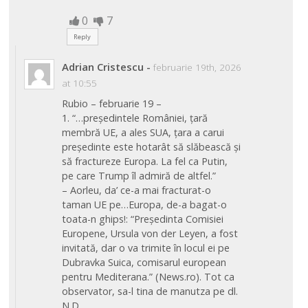
0
7
Reply
Adrian Cristescu
-
februarie 19th, 2026
at 10:55
Rubio – februarie 19 –
1. “…președintele României, țară
membră UE, a ales SUA, țara a carui
președinte este hotarât să slăbească și
să fractureze Europa. La fel ca Putin,
pe care Trump îl admiră de altfel.”
– Aorleu, da’ ce-a mai fracturat-o
taman UE pe…Europa, de-a bagat-o
toata-n ghips!: “Preşedinta Comisiei
Europene, Ursula von der Leyen, a fost
invitată, dar o va trimite în locul ei pe
Dubravka Suica, comisarul european
pentru Mediterana.” (News.ro). Tot ca
observator, sa-l tina de manutza pe dl.
N.D.