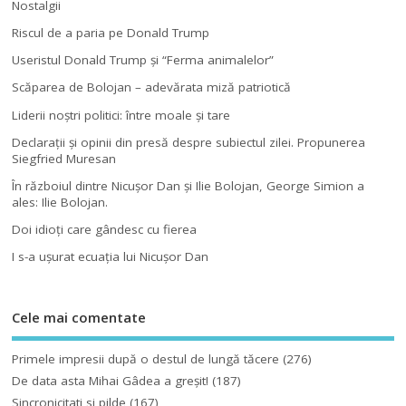
Nostalgii
Riscul de a paria pe Donald Trump
Useristul Donald Trump şi “Ferma animalelor”
Scăparea de Bolojan – adevărata miză patriotică
Liderii noştri politici: între moale şi tare
Declaraţii şi opinii din presă despre subiectul zilei. Propunerea
Siegfried Muresan
În războiul dintre Nicuşor Dan şi Ilie Bolojan, George Simion a
ales: Ilie Bolojan.
Doi idioţi care gândesc cu fierea
I s-a uşurat ecuaţia lui Nicuşor Dan
Cele mai comentate
Primele impresii după o destul de lungă tăcere
(276)
De data asta Mihai Gâdea a greşit!
(187)
Sincronicitati si pilde
(167)