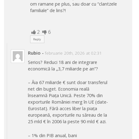
om ramane pe plus, sau doar cu “clantzele
familiale” de lins?!
2
6
Reply
Rubio
-
februarie 20th, 2026 at 02:31
Serios? Reduci 18 ani de integrare
economică la „3,7 miliarde pe an”?
– Ăia 67 miliarde € sunt doar transferul
net din buget. Economia reală
înseamnă Piața Unică. Peste 70% din
exporturile României merg în UE (date-
Eurostat). Fără acces liber la piața
europeană, exporturile nu săreau de la
25 mld € în 2006 la peste 90 mld € azi.
– 1% din PIB anual, bani