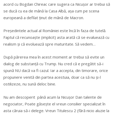
acord cu Bogdan Chireac care sugera ca Nicuşor ar trebui să
se ducă cu ea de mână la Casa Albă, aşa cum pe scena
europeană a defilat ţinut de mână de Macron.
Preşedintele actual al României este încă în faza de tutelă.
Faptul că recunoaşte (implicit) asta arată că se evaluează cu
realism şi că evoluează spre maturitate. Să vedem…
După părerea mea în acest moment ar trebui să evite un
dialog de substanţă cu Trump. Nu cred că e pregătit să-i
spună NU dacă va fi cazul. Iar a accepta, din timorare, orice
propunere venită din partea acestuia, doar ca să nu şi-l
ostilizeze, nu sună deloc bine.
Nu am descoperit până acum la Nicuşor Dan talente de
negociator, Poate găseşte el vreun consilier specializat în
asta căruia să-i delege. Vreun Titulescu 2 (fără nicio aluzie la