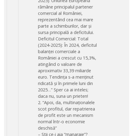
2025): Uniunea Europeană
rămâne principalul partener
comercial al României,
reprezentând cea mai mare
parte a schimburilor, dar și
sursa principală a deficitului.
Deficitul Comercial: Total
(2024-2025): În 2024, deficitul
balanței comerciale a
României a crescut cu 15,3%,
atingând o valoare de
aproximativ 33,39 miliarde
euro. Tendința s-a menținut
ridicată și în primele luni din
2025…” Sper ca ai inteles;
daca nu, suna un prieten!
2. “Apoi, da, multinaționalele
scot profitul, dar repatrierea
de profit este un mecanism
normal într-o economie
deschisă”
– Stii ce-i aia “manaraie”?