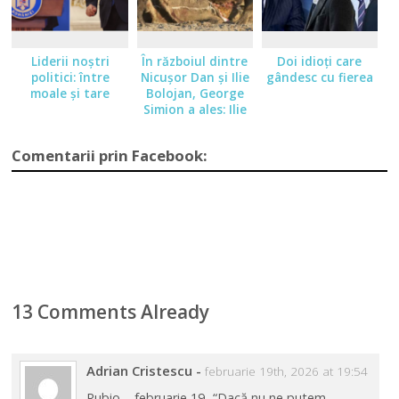
Liderii noştri
În războiul dintre
Doi idioţi care
politici: între
Nicuşor Dan şi Ilie
gândesc cu fierea
moale şi tare
Bolojan, George
Simion a ales: Ilie
Bolojan.
Comentarii prin Facebook:
13 Comments Already
Adrian Cristescu
-
februarie 19th, 2026 at 19:54
Rubio – februarie 19 -“Dacă nu ne putem