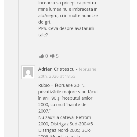
Incearca sa pricepi ca pentru
mine lumea nu e imbracata in
alb/negru, ci in multe nuantze
de gri.
PPS. Ceva despre avatarurili
tale?
0
5
Adrian Cristescu
-
februarie
20th, 2026 at 18:53
Rubio – februarie 20- “…
privatizările majore s-au făcut
în anii ’90 și începutul anilor
2000, cu mult înainte de
2007.”
Nu zau?!Ia cateva: Petrom-
2000, Distrigaz Sud-2004/5;
Distrigaz Nord-2005; BCR-
2006. Muuult pana la