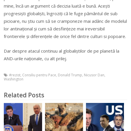
mine, încă un argument că decizia luată e bună. Aceşti
progresişti globalişti, îngroziţi că le fuge pământul de sub
picioare, nu ştiu cum să se cramponeze mai adânc de modelul
lor antinaţional şi cum să desfiinţeze mai ireversibil
frontierele şi diferenţele de orice fel dintre culturi si popoare.
Dar despre atacul continuu al globaliştilor de pe planetă la
AND-urile naţionale, cu alt prilej.
#rezist
,
Consiliu pentru Pace
,
Donald Trump
,
Nicusor Dan
,
Washington
Related Posts