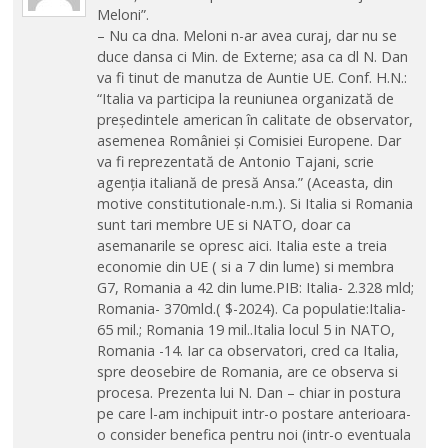
Meloni”.
– Nu ca dna. Meloni n-ar avea curaj, dar nu se
duce dansa ci Min. de Externe; asa ca dl N. Dan
va fi tinut de manutza de Auntie UE. Conf. H.N.:
“Italia va participa la reuniunea organizată de
președintele american în calitate de observator,
asemenea României și Comisiei Europene. Dar
va fi reprezentată de Antonio Tajani, scrie
agenția italiană de presă Ansa.” (Aceasta, din
motive constitutionale-n.m.). Si Italia si Romania
sunt tari membre UE si NATO, doar ca
asemanarile se opresc aici. Italia este a treia
economie din UE ( si a 7 din lume) si membra
G7, Romania a 42 din lume.PIB: Italia- 2.328 mld;
Romania- 370mld.( $-2024). Ca populatie:Italia-
65 mil.; Romania 19 mil..Italia locul 5 in NATO,
Romania -14. Iar ca observatori, cred ca Italia,
spre deosebire de Romania, are ce observa si
procesa. Prezenta lui N. Dan – chiar in postura
pe care l-am inchipuit intr-o postare anterioara-
o consider benefica pentru noi (intr-o eventuala