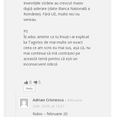
Investițiile străine au crescut masiv
după aderare (date-Banca Națională a
României). Fără UE, multe nici nu
veneau.
PS
Îți aduc aminte ca tu însuți i-ai explicat
lui Tagetes de mai multe ori exact
ceea ce am scris eu mai sus, așa că, nu
mai continua să mă contrazici pe
această temă pentru că ești un
inconsecvent ridicol.
0
5
Reply
Adrian Cristescu
-
februarie
20th, 2026 at 12:07
Rubio – februarie 20