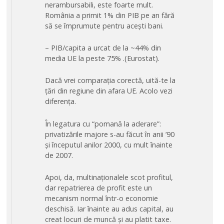
nerambursabili, este foarte mult.
România a primit 1% din PIB pe an fără
să se împrumute pentru acești bani.
– PIB/capita a urcat de la ~44% din
media UE la peste 75% .(Eurostat).
Dacă vrei comparația corectă, uită-te la
țări din regiune din afara UE. Acolo vezi
diferența.
În legatura cu “pomană la aderare”:
privatizările majore s-au făcut în anii ’90
și începutul anilor 2000, cu mult înainte
de 2007.
Apoi, da, multinaționalele scot profitul,
dar repatrierea de profit este un
mecanism normal într-o economie
deschisă. Iar înainte au adus capital, au
creat locuri de muncă și au platit taxe.