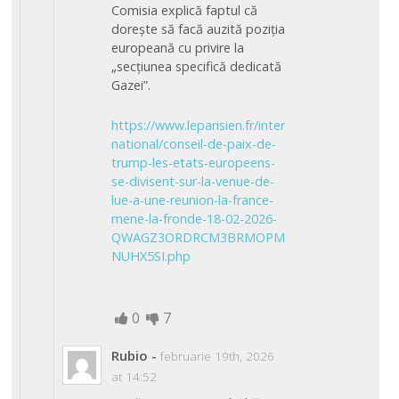
Comisia explică faptul că
dorește să facă auzită poziția
europeană cu privire la
„secțiunea specifică dedicată
Gazei”.
https://www.leparisien.fr/inter
national/conseil-de-paix-de-
trump-les-etats-europeens-
se-divisent-sur-la-venue-de-
lue-a-une-reunion-la-france-
mene-la-fronde-18-02-2026-
QWAGZ3ORDRCM3BRMOPM
NUHX5SI.php
0
7
Rubio
-
februarie 19th, 2026
at 14:52