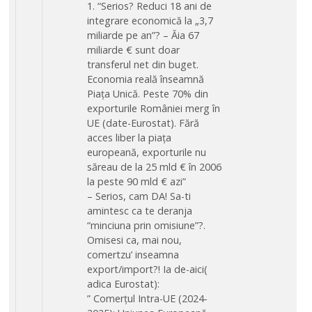
1. “Serios? Reduci 18 ani de
integrare economică la „3,7
miliarde pe an”? – Ăia 67
miliarde € sunt doar
transferul net din buget.
Economia reală înseamnă
Piața Unică. Peste 70% din
exporturile României merg în
UE (date-Eurostat). Fără
acces liber la piața
europeană, exporturile nu
săreau de la 25 mld € în 2006
la peste 90 mld € azi”
– Serios, cam DA! Sa-ti
amintesc ca te deranja
“minciuna prin omisiune”?.
Omisesi ca, mai nou,
comertzu’ inseamna
export/import?! Ia de-aici(
adica Eurostat):
” Comerțul Intra-UE (2024-