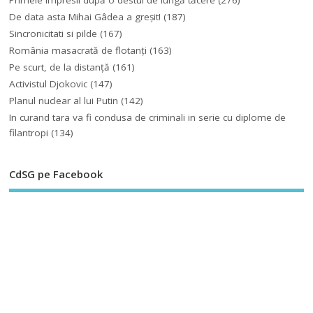
De data asta Mihai Gâdea a greşit!
(187)
Sincronicitati si pilde
(167)
România masacrată de flotanţi
(163)
Pe scurt, de la distanță
(161)
Activistul Djokovic
(147)
Planul nuclear al lui Putin
(142)
In curand tara va fi condusa de criminali in serie cu diplome de
filantropi
(134)
CdSG pe Facebook