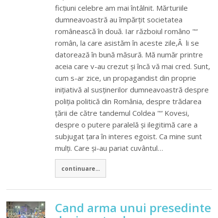
ficțiuni celebre am mai întâlnit. Mărturiile
dumneavoastră au împărțit societatea
românească în două. Iar războiul româno "“
român, la care asistăm în aceste zile,Â li se
datorează în bună măsură. Mă număr printre
aceia care v-au crezut și încă vă mai cred. Sunt,
cum s-ar zice, un propagandist din proprie
inițiativă al susținerilor dumneavoastră despre
poliția politică din România, despre trădarea
țării de către tandemul Coldea "“ Kovesi,
despre o putere paralelă și ilegitimă care a
subjugat țara în interes egoist. Ca mine sunt
mulți. Care și-au pariat cuvântul…
continuare...
Cand arma unui presedinte