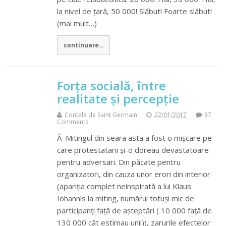
la nivel de țară, 50 000! Slăbut! Foarte slăbut!
(mai mult…)
continuare...
Forța socială, între
realitate și percepție
Contele de Saint Germain
22/01/2017
37
Comments
Â Mitingul din seara asta a fost o mișcare pe
care protestatarii și-o doreau devastatoare
pentru adversari. Din păcate pentru
organizatori, din cauza unor erori din interior
(apariția complet neinspirată a lui Klaus
Iohannis la miting, numărul totuși mic de
participanți față de așteptări ( 10 000 față de
130 000 cât estimau unii)), zarurile efectelor