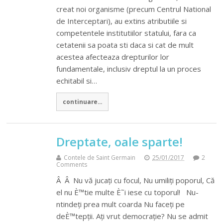
creat noi organisme (precum Centrul National
de Interceptari), au extins atributiile si
competentele institutiilor statului, fara ca
cetatenii sa poata sti daca si cat de mult
acestea afecteaza drepturilor lor
fundamentale, inclusiv dreptul la un proces
echitabil si…
continuare...
Dreptate, oale sparte!
Contele de Saint Germain
25/01/2017
2
Comments
Â Â Nu vă jucați cu focul, Nu umiliți poporul, Că
el nu È™tie multe È˜i iese cu toporul! Nu-
ntindeți prea mult coarda Nu faceți pe
deÈ™tepții. Ați vrut democrație? Nu se admit