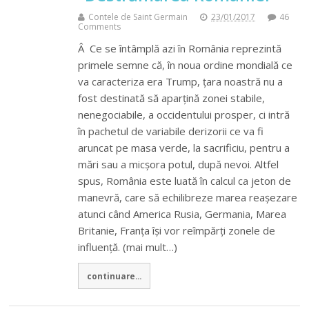
Contele de Saint Germain
23/01/2017
46
Comments
Â Ce se întâmplă azi în România reprezintă
primele semne că, în noua ordine mondială ce
va caracteriza era Trump, țara noastră nu a
fost destinată să aparțină zonei stabile,
nenegociabile, a occidentului prosper, ci intră
în pachetul de variabile derizorii ce va fi
aruncat pe masa verde, la sacrificiu, pentru a
mări sau a micșora potul, după nevoi. Altfel
spus, România este luată în calcul ca jeton de
manevră, care să echilibreze marea reașezare
atunci când America Rusia, Germania, Marea
Britanie, Franța își vor reîmpărți zonele de
influență. (mai mult…)
continuare...