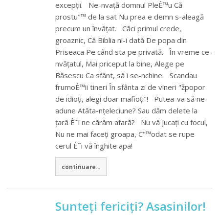
excepții. Ne-nvață domnul PleÈ™u Că
prostu"™ de la sat Nu prea e demn s-aleagă
precum un învățat. Căci primul crede,
groaznic, Că Biblia ni-i dată De popa din
Priseaca Pe când sta pe privată. În vreme ce-
nvățatul, Mai priceput la bine, Alege pe
Băsescu Ca sfânt, să i se-nchine. Scandau
frumoÈ™ii tineri În sfânta zi de vineri "žpopor
de idioți, alegi doar mafioți"! Putea-va să ne-
adune Atâta-nțeleciune? Sau dăm delete la
țară È˜i ne cărăm afară? Nu vă jucați cu focul,
Nu ne mai faceți groapa, C"™odat se rupe
cerul È˜i vă înghite apa!
continuare...
Sunteți fericiți? Asasinilor!