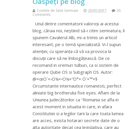
Oaspeți pe blog
Contele de Saint Germain
25/01/2017
26
Comments
Unul dintre comentatorii valoroși ai acestui
blog, căruia noi, neștiind să-i citim semnatura, îi
spunem Cavalerul Alb, mi-a trimis un articol
interesant, pe o temă specializată. Vi-l supun
atenției, cu speranța că vă va provoca la
discuții care să ne îmbogățească. De ce
recomand in vremuri tulburi, ca si sistem de
operare Qube OS si Subgraph OS. Autor:
@×œÖ´×›Ö¼×•Ö¼×“Ö°× Ö´×™×§
Circumstante internautice romanesti, perfect
aliniate big brotherului five eyes. Aflam de la
Uniunea Judecătorilor ca "Romania se afla in
acest moment in situatia in care, in afara
Constitutiei si a legilor tarii la care toata lumea
are acces, exista hotarari secrete date de o
alta autoritate decat cea legislativa, care au