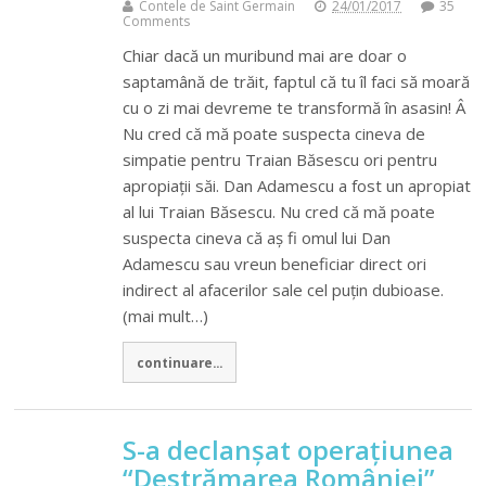
Contele de Saint Germain
24/01/2017
35
Comments
Chiar dacă un muribund mai are doar o
saptamână de trăit, faptul că tu îl faci să moară
cu o zi mai devreme te transformă în asasin! Â
Nu cred că mă poate suspecta cineva de
simpatie pentru Traian Băsescu ori pentru
apropiații săi. Dan Adamescu a fost un apropiat
al lui Traian Băsescu. Nu cred că mă poate
suspecta cineva că aș fi omul lui Dan
Adamescu sau vreun beneficiar direct ori
indirect al afacerilor sale cel puțin dubioase.
(mai mult…)
continuare...
S-a declanșat operațiunea
“Destrămarea României”