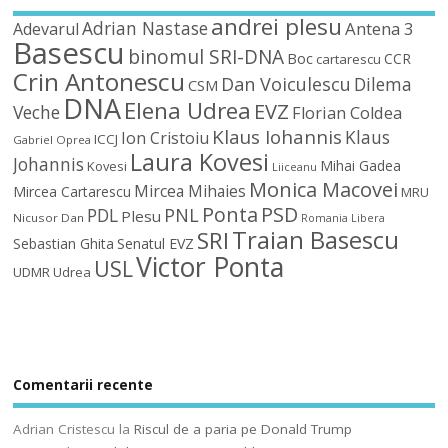
andrei plesu
Adrian Nastase
Antena 3
Adevarul
Basescu
binomul SRI-DNA
Boc
CCR
cartarescu
Crin Antonescu
Dan Voiculescu
Dilema
CSM
DNA
Elena Udrea
EVZ
Veche
Florian Coldea
Klaus Iohannis
Klaus
Ion Cristoiu
ICCJ
Gabriel Oprea
Laura Kovesi
Johannis
Mihai Gadea
Kovesi
Liiceanu
Monica Macovei
Mircea Mihaies
Mircea Cartarescu
MRU
Ponta
PSD
PDL
PNL
Plesu
Nicusor Dan
Romania Libera
Traian Basescu
SRI
Sebastian Ghita
Senatul EVZ
Victor Ponta
USL
UDMR
Udrea
Comentarii recente
Adrian Cristescu
la
Riscul de a paria pe Donald Trump