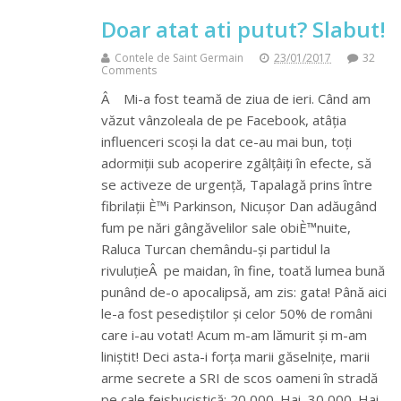
Doar atat ati putut? Slabut!
Contele de Saint Germain
23/01/2017
32
Comments
Â Mi-a fost teamă de ziua de ieri. Când am
văzut vânzoleala de pe Facebook, atâția
influenceri scoși la dat ce-au mai bun, toți
adormiții sub acoperire zgâlțâiți în efecte, să
se activeze de urgență, Tapalagă prins între
fibrilații È™i Parkinson, Nicușor Dan adăugând
fum pe nări gângăvelilor sale obiÈ™nuite,
Raluca Turcan chemându-și partidul la
rivuluțieÂ pe maidan, în fine, toată lumea bună
punând de-o apocalipsă, am zis: gata! Până aici
le-a fost pesediștilor și celor 50% de români
care i-au votat! Acum m-am lămurit și m-am
liniștit! Deci asta-i forța marii găselnițe, marii
arme secrete a SRI de scos oameni în stradă
pe cale feisbucistică: 20 000. Hai, 30 000. Hai,