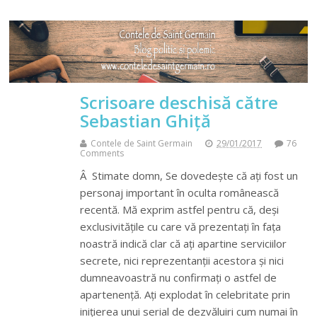
Scrisoare deschisă către
Sebastian Ghiță
Contele de Saint Germain
29/01/2017
76
Comments
Â Stimate domn, Se dovedește că ați fost un
personaj important în oculta românească
recentă. Mă exprim astfel pentru că, deși
exclusivitățile cu care vă prezentați în fața
noastră indică clar că ați apartine serviciilor
secrete, nici reprezentanții acestora și nici
dumneavoastră nu confirmați o astfel de
apartenență. Ați explodat în celebritate prin
inițierea unui serial de dezvăluiri cum numai în