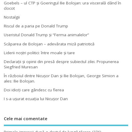
Goebels – ul CTP şi Goeringul Ilie Bolojan: ura viscerală dând în
clocot
Nostalgii
Riscul de a paria pe Donald Trump
Useristul Donald Trump şi “Ferma animalelor”
Scăparea de Bolojan – adevărata miză patriotică
Liderii noştri politici: între moale şi tare
Declaraţii şi opinii din presă despre subiectul zilei. Propunerea
Siegfried Muresan
În războiul dintre Nicuşor Dan şi Ilie Bolojan, George Simion a
ales: Ilie Bolojan.
Doi idioţi care gândesc cu fierea
I s-a uşurat ecuaţia lui Nicuşor Dan
Cele mai comentate
Primele impresii după o destul de lungă tăcere
(276)