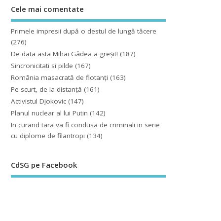
Cele mai comentate
Primele impresii după o destul de lungă tăcere
(276)
De data asta Mihai Gâdea a greşit!
(187)
Sincronicitati si pilde
(167)
România masacrată de flotanţi
(163)
Pe scurt, de la distanță
(161)
Activistul Djokovic
(147)
Planul nuclear al lui Putin
(142)
In curand tara va fi condusa de criminali in serie
cu diplome de filantropi
(134)
CdSG pe Facebook