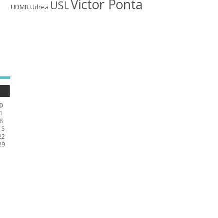
Victor Ponta
USL
UDMR
Udrea
D
1
8
15
22
29