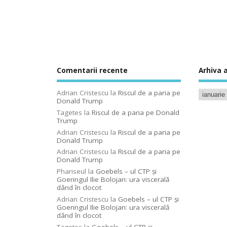
Comentarii recente
Arhiva a
Adrian Cristescu
la
Riscul de a paria pe
Donald Trump
Tagetes
la
Riscul de a paria pe Donald
Trump
Adrian Cristescu
la
Riscul de a paria pe
Donald Trump
Adrian Cristescu
la
Riscul de a paria pe
Donald Trump
Phariseul
la
Goebels – ul CTP şi
Goeringul Ilie Bolojan: ura viscerală
dând în clocot
Adrian Cristescu
la
Goebels – ul CTP şi
Goeringul Ilie Bolojan: ura viscerală
dând în clocot
Tagetes
la
Goebels – ul CTP şi