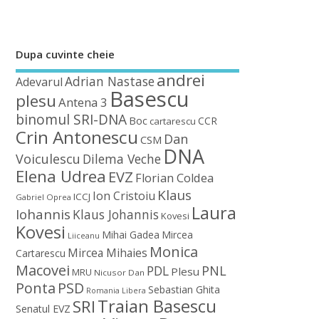
Dupa cuvinte cheie
andrei
Adrian Nastase
Adevarul
Basescu
plesu
Antena 3
binomul SRI-DNA
Boc
CCR
cartarescu
Crin Antonescu
Dan
CSM
DNA
Voiculescu
Dilema Veche
Elena Udrea
EVZ
Florian Coldea
Klaus
Ion Cristoiu
ICCJ
Gabriel Oprea
Laura
Iohannis
Klaus Johannis
Kovesi
Kovesi
Mihai Gadea
Mircea
Liiceanu
Monica
Mircea Mihaies
Cartarescu
Macovei
PDL
PNL
Plesu
MRU
Nicusor Dan
Ponta
PSD
Sebastian Ghita
Romania Libera
Traian Basescu
SRI
Senatul EVZ