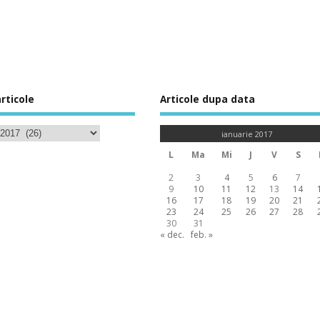
rticole
Articole dupa data
ianuarie 2017
L
Ma
Mi
J
V
S
2
3
4
5
6
7
9
10
11
12
13
14
16
17
18
19
20
21
23
24
25
26
27
28
30
31
« dec.
feb. »