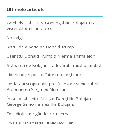
Ultimele articole
Goebels – ul CTP şi Goeringul Ilie Bolojan: ura
viscerală dând în clocot
Nostalgii
Riscul de a paria pe Donald Trump
Useristul Donald Trump şi “Ferma animalelor”
Scăparea de Bolojan – adevărata miză patriotică
Liderii noştri politici: între moale şi tare
Declaraţii şi opinii din presă despre subiectul zilei.
Propunerea Siegfried Muresan
În războiul dintre Nicuşor Dan şi Ilie Bolojan,
George Simion a ales: Ilie Bolojan.
Doi idioţi care gândesc cu fierea
I s-a uşurat ecuaţia lui Nicuşor Dan