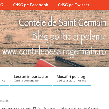
SG
CdSG pe Facebook
CdSG pe Twitter
Lecturi impartasite
Musafiri pe blog
mice
Carti recomandate
dedicata cititorilor mei
ments
 partea unui expert IT (a cărui identitate o voi proteja) care