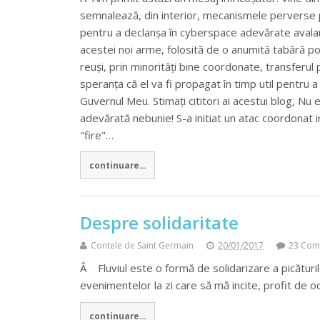
semnalează, din interior, mecanismele perverse pe 
pentru a declanșa în cyberspace adevărate avalan
acestei noi arme, folosită de o anumită tabără pol
reuși, prin minorități bine coordonate, transferul p
speranța că el va fi propagat în timp util pentru 
Guvernul Meu. Stimați cititori ai acestui blog, Nu 
adevărată nebunie! S-a initiat un atac coordonat 
"fire"…
continuare...
Despre solidaritate
Contele de Saint Germain
20/01/2017
23 Com
Â Fluviul este o formă de solidarizare a picătur
evenimentelor la zi care să mă incite, profit de o
continuare...