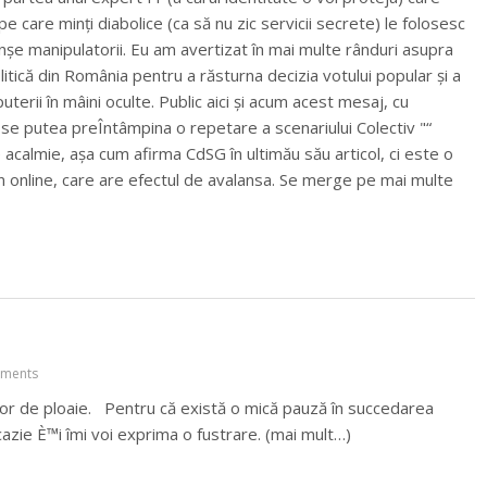
care minți diabolice (ca să nu zic servicii secrete) le folosesc
șe manipulatorii. Eu am avertizat în mai multe rânduri asupra
itică din România pentru a răsturna decizia votului popular și a
uterii în mâini oculte. Public aici și acum acest mesaj, cu
a se putea preÎntâmpina o repetare a scenariului Colectiv "“
e acalmie, așa cum afirma CdSG în ultimău său articol, ci este o
in online, care are efectul de avalansa. Se merge pe mai multe
ments
ilor de ploaie. Pentru că există o mică pauză în succedarea
cazie È™i îmi voi exprima o fustrare. (mai mult…)