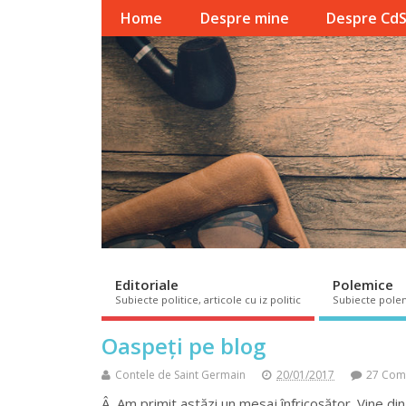
Home
Despre mine
Despre Cd
Editoriale
Polemice
Subiecte politice, articole cu iz politic
Subiecte pole
Oaspeți pe blog
Contele de Saint Germain
20/01/2017
27 Com
Â Am primit astăzi un mesaj înfricoșător. Vine din