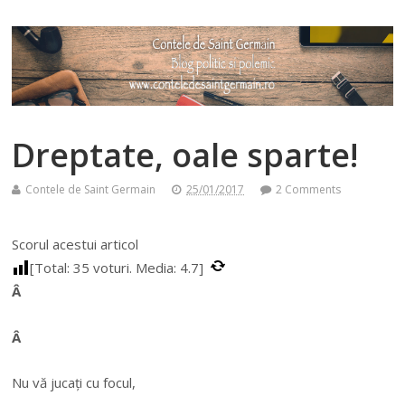
Dreptate, oale sparte!
Contele de Saint Germain
25/01/2017
2 Comments
Scorul acestui articol
[Total:
35
voturi. Media:
4.7
]
Â
Â
Nu vă jucați cu focul,