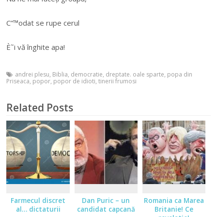
C”™odat se rupe cerul
È˜i vă înghite apa!
andrei plesu
,
Biblia
,
democratie
,
dreptate. oale sparte
,
popa din
Priseaca
,
popor
,
popor de idioti
,
tinerii frumosi
Related Posts
Farmecul discret
Dan Puric – un
Romania ca Marea
al… dictaturii
candidat capcană
Britanie! Ce