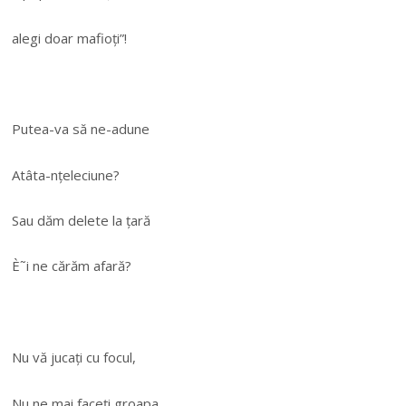
alegi doar mafioți”!
Putea-va să ne-adune
Atâta-nțeleciune?
Sau dăm delete la țară
È˜i ne cărăm afară?
Nu vă jucați cu focul,
Nu ne mai faceți groapa,