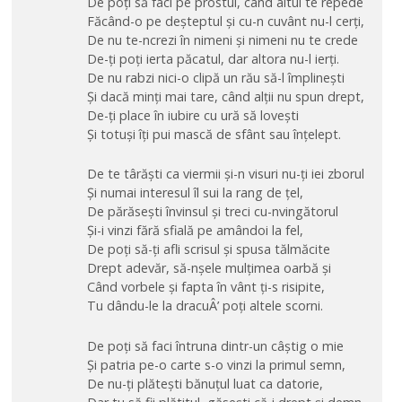
De poți să faci pe prostul, când altul te repede
Făcând-o pe deșteptul și cu-n cuvânt nu-l cerți,
De nu te-ncrezi în nimeni și nimeni nu te crede
De-ți poți ierta păcatul, dar altora nu-l ierți.
De nu rabzi nici-o clipă un rău să-l împlinești
Și dacă minți mai tare, când alții nu spun drept,
De-ți place în iubire cu ură să lovești
Și totuși îți pui mască de sfânt sau înțelept.
De te târăști ca viermii și-n visuri nu-ți iei zborul
Și numai interesul îl sui la rang de țel,
De părăsești învinsul și treci cu-nvingătorul
Și-i vinzi fără sfială pe amândoi la fel,
De poți să-ți afli scrisul și spusa tălmăcite
Drept adevăr, să-nșele mulțimea oarbă și
Când vorbele și fapta în vânt ți-s risipite,
Tu dându-le la dracuÂ’ poți altele scorni.
De poți să faci întruna dintr-un câștig o mie
Și patria pe-o carte s-o vinzi la primul semn,
De nu-ți plătești bănuțul luat ca datorie,