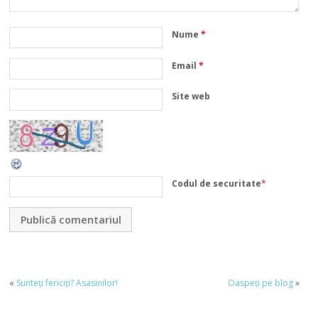
Nume
*
Email
*
Site web
Codul de securitate
*
«
Sunteți fericiți? Asasinilor!
Oaspeți pe blog
»