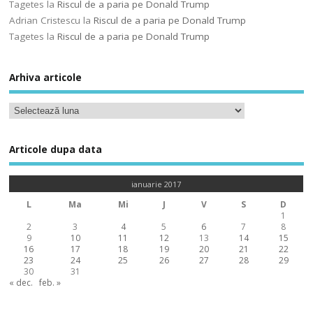
Tagetes
la
Riscul de a paria pe Donald Trump
Adrian Cristescu
la
Riscul de a paria pe Donald Trump
Tagetes
la
Riscul de a paria pe Donald Trump
Arhiva articole
Articole dupa data
ianuarie 2017
L
Ma
Mi
J
V
S
D
1
2
3
4
5
6
7
8
9
10
11
12
13
14
15
16
17
18
19
20
21
22
23
24
25
26
27
28
29
30
31
« dec.
feb. »