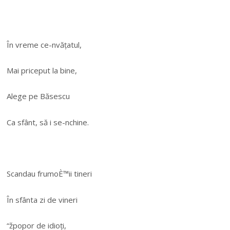
În vreme ce-nvățatul,
Mai priceput la bine,
Alege pe Băsescu
Ca sfânt, să i se-nchine.
Scandau frumoÈ™ii tineri
În sfânta zi de vineri
“žpopor de idioți,