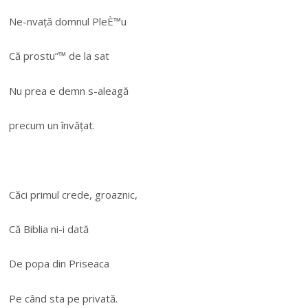
Ne-nvață domnul PleÈ™u
Că prostu”™ de la sat
Nu prea e demn s-aleagă
precum un învățat.
Căci primul crede, groaznic,
Că Biblia ni-i dată
De popa din Priseaca
Pe când sta pe privată.