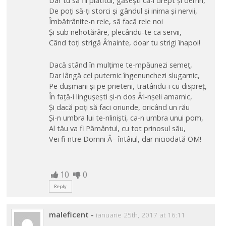
Dar tu să fii plătitul, găsești că-i drept și demn,
De poți să-ți storci și gândul și inima și nervii,
Îmbătrânite-n rele, să facă rele noi
Și sub nehotărâre, plecându-te ca servii,
Când toți strigă Â‘nainte, doar tu strigi înapoi!
Dacă stând în mulțime te-mpăunezi semeț,
Dar lângă cel puternic îngenunchezi slugarnic,
Pe dușmani și pe prieteni, tratându-i cu dispreț,
În față-i lingușești și-n dos Â‘i-nșeli amarnic,
Și dacă poți să faci oriunde, oricând un rău
Și-n umbra lui te-nliniști, ca-n umbra unui pom,
Al tău va fi Pământul, cu tot prinosul său,
Vei fi-ntre Domni Â– întâiul, dar niciodată OM!
10
0
Reply
maleficent
-
ianuarie 25th, 2017 at 16:11