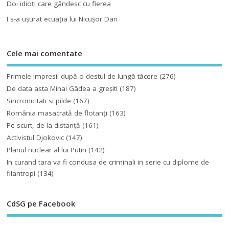
Doi idioţi care gândesc cu fierea
I s-a uşurat ecuaţia lui Nicuşor Dan
Cele mai comentate
Primele impresii după o destul de lungă tăcere
(276)
De data asta Mihai Gâdea a greşit!
(187)
Sincronicitati si pilde
(167)
România masacrată de flotanţi
(163)
Pe scurt, de la distanță
(161)
Activistul Djokovic
(147)
Planul nuclear al lui Putin
(142)
In curand tara va fi condusa de criminali in serie cu diplome de
filantropi
(134)
CdSG pe Facebook