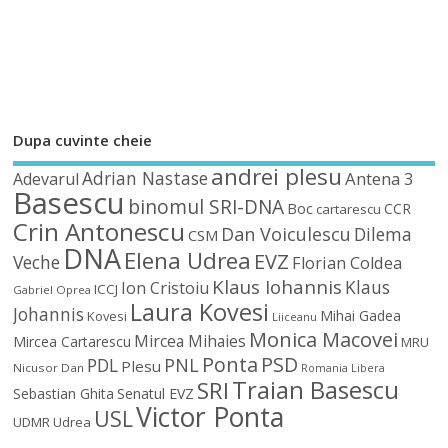
Dupa cuvinte cheie
andrei plesu
Adrian Nastase
Antena 3
Adevarul
Basescu
binomul SRI-DNA
Boc
CCR
cartarescu
Crin Antonescu
Dan Voiculescu
Dilema
CSM
DNA
Elena Udrea
EVZ
Veche
Florian Coldea
Klaus Iohannis
Klaus
Ion Cristoiu
ICCJ
Gabriel Oprea
Laura Kovesi
Johannis
Mihai Gadea
Kovesi
Liiceanu
Monica Macovei
Mircea Mihaies
Mircea Cartarescu
MRU
Ponta
PSD
PDL
PNL
Plesu
Nicusor Dan
Romania Libera
Traian Basescu
SRI
Sebastian Ghita
Senatul EVZ
Victor Ponta
USL
UDMR
Udrea