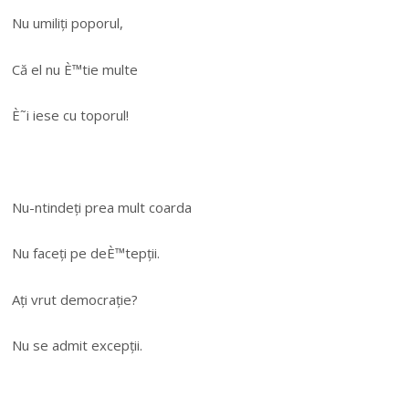
Nu umiliți poporul,
Că el nu È™tie multe
È˜i iese cu toporul!
Nu-ntindeți prea mult coarda
Nu faceți pe deÈ™tepții.
Ați vrut democrație?
Nu se admit excepții.