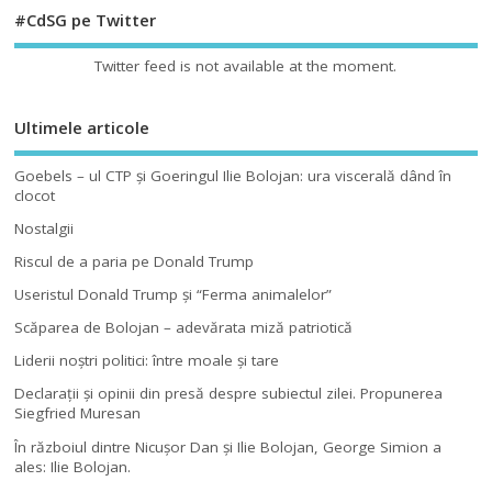
#CdSG pe Twitter
Twitter feed is not available at the moment.
Ultimele articole
Goebels – ul CTP şi Goeringul Ilie Bolojan: ura viscerală dând în
clocot
Nostalgii
Riscul de a paria pe Donald Trump
Useristul Donald Trump şi “Ferma animalelor”
Scăparea de Bolojan – adevărata miză patriotică
Liderii noştri politici: între moale şi tare
Declaraţii şi opinii din presă despre subiectul zilei. Propunerea
Siegfried Muresan
În războiul dintre Nicuşor Dan şi Ilie Bolojan, George Simion a
ales: Ilie Bolojan.