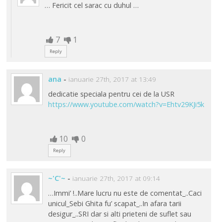
… Fericit cel sarac cu duhul …
7
1
Reply
ana
-
ianuarie 27th, 2017 at 13:49
dedicatie speciala pentru cei de la USR
https://www.youtube.com/watch?v=Ehtv29KJi5k
10
0
Reply
~'C'~
-
ianuarie 27th, 2017 at 09:14
…Immi’ !..Mare lucru nu este de comentat_..Caci
unicul_Sebi Ghita fu’ scapat_..In afara tarii
desigur_..SRI dar si alti prieteni de suflet sau