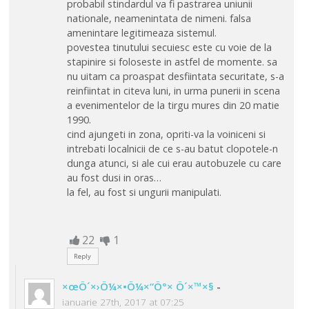
probabil stindardul va fi pastrarea uniunii
nationale, neamenintata de nimeni. falsa
amenintare legitimeaza sistemul.
povestea tinutului secuiesc este cu voie de la
stapinire si foloseste in astfel de momente. sa
nu uitam ca proaspat desfiintata securitate, s-a
reinfiintat in citeva luni, in urma punerii in scena
a evenimentelor de la tirgu mures din 20 matie
1990.
cind ajungeti in zona, opriti-va la voiniceni si
intrebati localnicii de ce s-au batut clopotele-n
dunga atunci, si ale cui erau autobuzele cu care
au fost dusi in oras…
la fel, au fost si ungurii manipulati.
22
1
Reply
×œÖ´×›Ö¼×•Ö¼×“Ö°× Ö´×™×§
-
ianuarie 27th, 2017 at 07:25