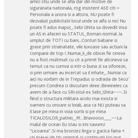
amici stiu unde se afla dar din motive de
siguranata nationala, rog insistent ASE citi =
Personala a unora si a altora, NU poate fi
dezvaluit publicitatii locul unde se alfa si nici Nu
poate fi adus inapoi_..Sebi Ghita sa dovedit insa
un AS in afaceri su STATUL_Roman-normal..Ia
umplut de TOTI cu bani,..Conturi babane si
grase prin strainatate, vile luxoase sau actiuni la
companii de top !..Numai_k_de obicei fie cineva
nu a fost multmuit cu cit a primit fie altcineva sa
temut ca nu cumva si intr-o buna zi sa sifoneze,
si prin urmare au incercat sa il inhate_..Numai ca
aici nu vorbim de in Trepadus si odrasla de Secu’
precum Condrea ci discutam deee..Bineineles ca
avem de a face cu SRI-istul-ex Sebi_Ghita~~~..Si
fiind o structura militara acolo mai exista si
oameni cu onoare si loiali, asa ca NU puteau sa
il lase pe mina in voia sortii si pe mina
TICALOSILOR_patriei__!!!!…Bravoooo____~~La
malul de ocean Eu stau si imi savurez
“Licoarea”..Si ma bronzez linga o gacica faina +
un masaj de tip oriental..si continuati Voi mai