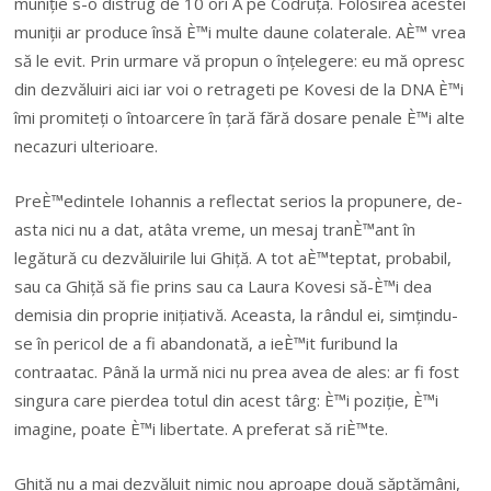
muniție s-o distrug de 10 ori Â pe Codruța. Folosirea acestei
muniții ar produce însă È™i multe daune colaterale. AÈ™ vrea
să le evit. Prin urmare vă propun o înțelegere: eu mă opresc
din dezvăluiri aici iar voi o retrageti pe Kovesi de la DNA È™i
îmi promiteți o întoarcere în țară fără dosare penale È™i alte
necazuri ulterioare.
PreÈ™edintele Iohannis a reflectat serios la propunere, de-
asta nici nu a dat, atâta vreme, un mesaj tranÈ™ant în
legătură cu dezvăluirile lui Ghiță. A tot aÈ™teptat, probabil,
sau ca Ghiță să fie prins sau ca Laura Kovesi să-È™i dea
demisia din proprie inițiativă. Aceasta, la rândul ei, simțindu-
se în pericol de a fi abandonată, a ieÈ™it furibund la
contraatac. Până la urmă nici nu prea avea de ales: ar fi fost
singura care pierdea totul din acest târg: È™i poziție, È™i
imagine, poate È™i libertate. A preferat să riÈ™te.
Ghiță nu a mai dezvăluit nimic nou aproape două săptămâni,