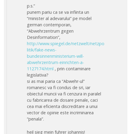
p.s.”
punem pariu ca se va infiinta un
“minister al adevarului” pe model
german contemporan,
“Abwehrzentrum gegen
Desinformation”,
http://www.spiegel.de/netzwelt/netzpo
litik/fake-news-
bundesinnenministerium-will-
abwehrzentrum-einrichten-a-
1127174.html
, prin contaminare
legislativa?
si as mai paria ca “Abwehr-ul”
romanesc va fi condus de sri, iar
obiectul muncii va fi cenzura in paralel
cu fabricarea de dosare penale, caci
cea mai eficienta discreditare a unui
vector de opinie este incriminarea
“penala”.
heil sieg mein fuhrer johannis!