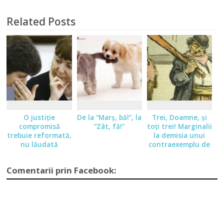
Related Posts
O justiţie
De la “Marş, bă!”, la
Trei, Doamne, şi
compromisă
“Zât, fă!”
toţi trei! Marginalii
trebuie reformată,
la demisia unui
nu lăudată
contraexemplu de
preşedinte
Comentarii prin Facebook: