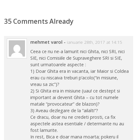
35 Comments Already
mehmet varol
-
ianuarie 28th, 2017 at 14:15
Ceea ce nu ne-a lamurit nici Ghita, nici SRI, nici
SIE, nici Comisiile de Supraveghere SRI si SIE,
sunt urmatoarele aspecte :
1) Doar Ghita era in vacanta, iar Maior si Coldea
erau cu niscaiva treburi p’acolo(“in misiune,
vreau sa zic”)?
2) Si Ghita era in misiune (uau! ce destept si
important ai devenit Ghita – cu tot numele
matale “provocateur” de blazon)?
3) Aveau dezlegare de la “ailalti”?
Ce dracu, doar nu ne credeti prosti, ca fix
aspectele astea esentiale / determante nu au
fost lamurite.
In rest, Bica e doar mana moarta; pokeru il