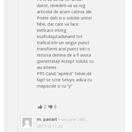
dator, revedeti-va va rog
articolul de acum cateva zile.
Poate dati si o solutie unicei
hibe, dar care va face
ineficace intreg
esafodajul:adunand tot
traficul intr-un singur punct
transformi acel punct intr-o
resursa demna de a fi avuta
(penetrata)! Astept solutii; cu
viu interes .
PPS Cand “apelezi” Selvin,de
fapt se scrie Selvyn; adica cu
majuscule si cu “y”
2
8
m. panait
-
ianuarie 28th,
2017 at 17:33