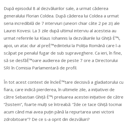
După episodul 8 al dezvăluirilor sale, a urmat căderea
generalului Florian Coldea. După căderea lui Coldea a urmat
seria incredibilă de 7 interviuri (uneori chiar câte 2 pe zi) ale
Laurei Kovesi. La 3 zile după ultimul interviu al acesteia au
urmat referirile lui Klaus Iohannis la dezvăluirile lui Ghiță È™i,
apoi, un atac dur al preÈ™edintelui la Poliția Română care l-a
scăpat pe penalul fugar de sub supraveghere. Ca ieri, în fine,
să se desfăÈ™oare audierea de peste 7 ore a Directorului
SRI în Comisia Parlamentară de profil.
În tot acest context de încleÈ™tare decisivă a gladiatorului cu
fiara, care indică pierderea, în ultimele zile, a inițiativei de
către Sebastian Ghiță È™i preluarea acestei inițiative de către
“žsistem”, foarte mulți se întreabă: “žde ce tace Ghiță tocmai
acum când mai avea puțin până la repurtarea unei victorii
zdrobitoare”? De ce s-a oprit din dezvăluiri?