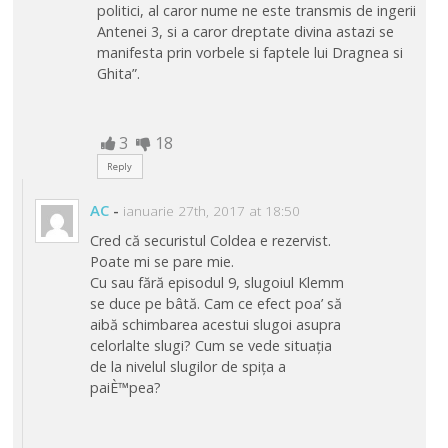
politici, al caror nume ne este transmis de ingerii
Antenei 3, si a caror dreptate divina astazi se
manifesta prin vorbele si faptele lui Dragnea si
Ghita”.
3
18
Reply
AC
-
ianuarie 27th, 2017 at 18:50
Cred că securistul Coldea e rezervist.
Poate mi se pare mie.
Cu sau fără episodul 9, slugoiul Klemm
se duce pe bâtă. Cam ce efect poa’ să
aibă schimbarea acestui slugoi asupra
celorlalte slugi? Cum se vede situația
de la nivelul slugilor de spița a
paiÈ™pea?