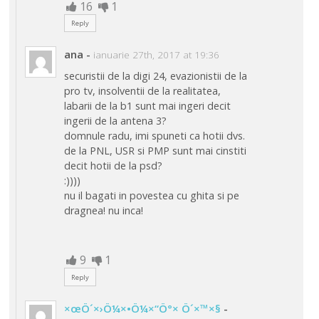
16
1
Reply
ana
-
ianuarie 27th, 2017 at 19:36
securistii de la digi 24, evazionistii de la
pro tv, insolventii de la realitatea,
labarii de la b1 sunt mai ingeri decit
ingerii de la antena 3?
domnule radu, imi spuneti ca hotii dvs.
de la PNL, USR si PMP sunt mai cinstiti
decit hotii de la psd?
:))))
nu il bagati in povestea cu ghita si pe
dragnea! nu inca!
9
1
Reply
×œÖ´×›Ö¼×•Ö¼×“Ö°× Ö´×™×§
-