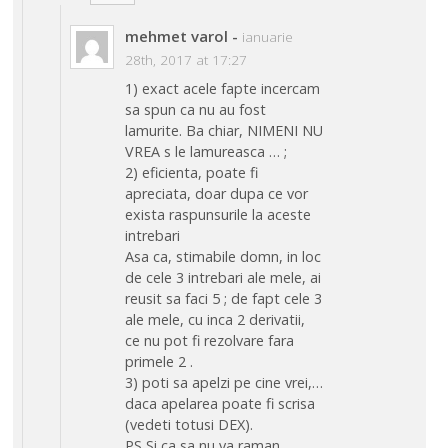
mehmet varol
-
ianuarie
28th, 2017 at 17:27
1) exact acele fapte incercam
sa spun ca nu au fost
lamurite. Ba chiar, NIMENI NU
VREA s le lamureasca … ;
2) eficienta, poate fi
apreciata, doar dupa ce vor
exista raspunsurile la aceste
intrebari
Asa ca, stimabile domn, in loc
de cele 3 intrebari ale mele, ai
reusit sa faci 5 ; de fapt cele 3
ale mele, cu inca 2 derivatii,
ce nu pot fi rezolvare fara
primele 2 .
3) poti sa apelzi pe cine vrei,…
daca apelarea poate fi scrisa
(vedeti totusi DEX).
PS Si ca sa nu va raman