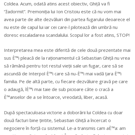
Coldea. Acum, odată atins acest obiectiv, Ghiță va fi
“žadormit”. Premoniția lui Ion Cristoiu este că nu vom mai
avea parte de alte dezvăluiri din partea fugarului deoarece el
nu este de capul lui iar cei care-l pilotează din umbră nu
doresc escaladarea scandalului. Scopul lor a fost atins, STOP!
Interpretarea mea este diferită de cele două prezentate mai
sus È™i pleacă de la raționamentul că Sebastian Ghiță nu vrea
să rămână pentru tot restul vieții sale un fugar, care să se
ascundă de Interpol È™i care să nu-È™i mai vadă țara È™i
familia. Pe de altă parte, cu fiecare dezvăluire gravă pe care
o adaugă, îÈ™i mai taie de sub picioare câte o cracă a
È™anselor de a se întoarce, vreodată, liber, acasă.
După spectaculoasa victorie a doborârii lui Coldea cu doar
două facturi bine țintite, Sebastian Ghiță a încercat o
negociere în forță cu sistemul. Le-a transmis cam aÈ™a: am