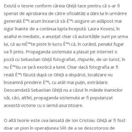
Există o teorie conform căreia Ghiță tace pentru că s-ar fi
speriat de aprobarea de către oficialități a dării lui în urmărire
generală È™i acum încearcă să-È™i asigure un adăpost mai
sigur înainte de a continua lupta începută. Laura Kovesi, în
asaltul ei mediatic, a anunțat chiar că autoritățile sunt pe urma
lui, că au niÈ™te piste în lucru È™i că, în curând, penalul fugar
va fi prins. Propaganda sistemului a plasat pe Internet o
poză cu Sebastian Ghiță fotografiat, chipurile, de un turist, în
nu È™tiu ce țară exotică a lumii. Chiar dacă fotografia ar fi
reală È™i făcută după ce Ghiță a dispărut, localizare nu
înseamnă prindere È™i, cu atât mai puțin, extrădare.
Deocamdată Sebastian Ghiță nu a căzut în mâinile inamicilor
săi, căci, altfel, propaganda sistemului ar fi popularizat
această victorie cu o larmă asurzitoare.
O altă teorie este cea lansată de Ion Cristoiu: Ghiță ar fi fost
doar un pion în operațiunea SRI de a se descotorosi de