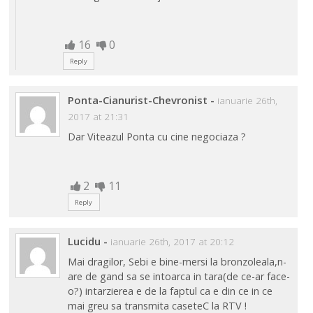
16
0
Reply
Ponta-Cianurist-Chevronist
-
ianuarie 26th,
2017 at 21:31
Dar Viteazul Ponta cu cine negociaza ?
2
11
Reply
Lucidu
-
ianuarie 26th, 2017 at 20:12
Mai dragilor, Sebi e bine-mersi la bronzoleala,n-
are de gand sa se intoarca in tara(de ce-ar face-
o?) intarzierea e de la faptul ca e din ce in ce
mai greu sa transmita caseteC la RTV !