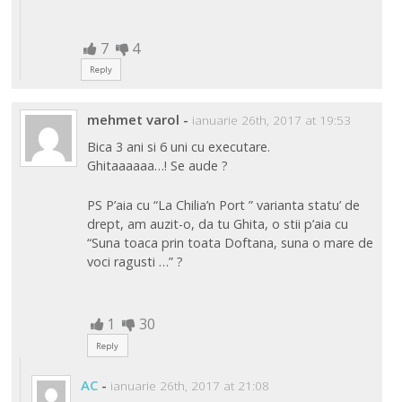
7
4
Reply
mehmet varol
-
ianuarie 26th, 2017 at 19:53
Bica 3 ani si 6 uni cu executare.
Ghitaaaaaa…! Se aude ?
PS P’aia cu “La Chilia’n Port ” varianta statu’ de
drept, am auzit-o, da tu Ghita, o stii p’aia cu
“Suna toaca prin toata Doftana, suna o mare de
voci ragusti …” ?
1
30
Reply
AC
-
ianuarie 26th, 2017 at 21:08