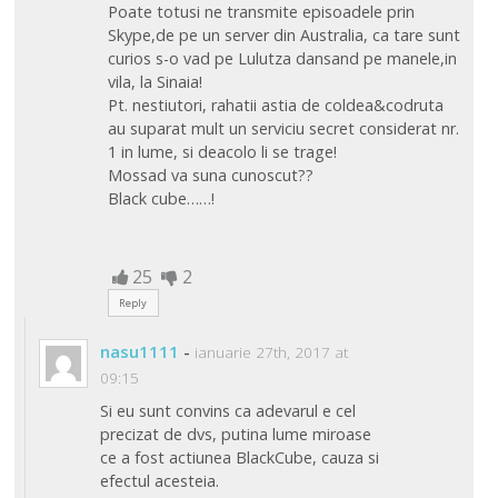
Poate totusi ne transmite episoadele prin
Skype,de pe un server din Australia, ca tare sunt
curios s-o vad pe Lulutza dansand pe manele,in
vila, la Sinaia!
Pt. nestiutori, rahatii astia de coldea&codruta
au suparat mult un serviciu secret considerat nr.
1 in lume, si deacolo li se trage!
Mossad va suna cunoscut??
Black cube……!
25
2
Reply
nasu1111
-
ianuarie 27th, 2017 at
09:15
Si eu sunt convins ca adevarul e cel
precizat de dvs, putina lume miroase
ce a fost actiunea BlackCube, cauza si
efectul acesteia.