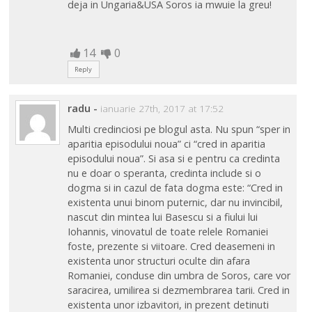
deja in Ungaria&USA Soros ia mwuie la greu!
14
0
Reply
radu
-
ianuarie 27th, 2017 at 17:52
Multi credinciosi pe blogul asta. Nu spun “sper in
aparitia episodului noua” ci “cred in aparitia
episodului noua”. Si asa si e pentru ca credinta
nu e doar o speranta, credinta include si o
dogma si in cazul de fata dogma este: “Cred in
existenta unui binom puternic, dar nu invincibil,
nascut din mintea lui Basescu si a fiului lui
Iohannis, vinovatul de toate relele Romaniei
foste, prezente si viitoare. Cred deasemeni in
existenta unor structuri oculte din afara
Romaniei, conduse din umbra de Soros, care vor
saracirea, umilirea si dezmembrarea tarii. Cred in
existenta unor izbavitori, in prezent detinuti