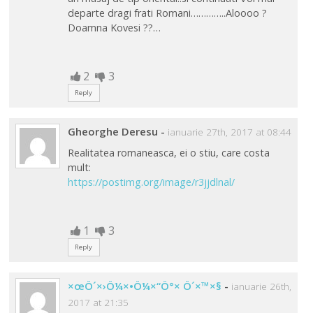
departe dragi frati Romani…………..Aloooo ?
Doamna Kovesi ??…
2
3
Reply
Gheorghe Deresu
-
ianuarie 27th, 2017 at 08:44
Realitatea romaneasca, ei o stiu, care costa
mult:
https://postimg.org/image/r3jjdlnal/
1
3
Reply
×œÖ´×›Ö¼×•Ö¼×“Ö°× Ö´×™×§
-
ianuarie 26th,
2017 at 21:35