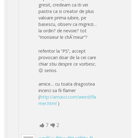
gresit, credeam ca iti vei
pastra ca si creator de plus
valoare prima iubire, pe
basescu, observ ca migrezi…
la ordin? de nevoie? tot
“monsieur le chÃ´meur”?
referitor la “PS”, accept
provocari doar de la cei care
chiar stiu despre ce vorbesc.
😉 serios.
amice… cu toata dragostea
incerci sa fii flamer
(
http://amasci.com/weird/fla
mer.html
)
7
2
×œÖ´×›Ö¼×•Ö¼×“Ö°× Ö