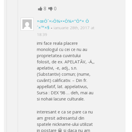
8
0
×œÖ´×›Ö¼×•Ö¼×“Ö°× Ö
´×™×§
-
ianuarie 28th, 2017 at
18:39
imi face reala placere
monologul cu cei ce nu au
proprietatea cuvintului
folosit, de ex. APELATÃV, -Ä‚,
apelativi, -e, adj., s.n.
(Substantiv) comun; (nume,
cuvânt) calificativ. – Din fr.
appellatif, lat. appelativus,
Sursa : DEX ’98 … deh, mai au
si nohaii lacune culturale.
interesant e ca se pare ca nu
am gresit adresantul din
spatele nickname-ului utilizat
in postare 😀 si daca nu am