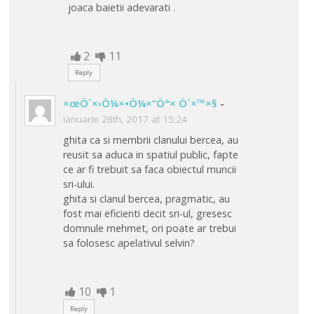
joaca baietii adevarati .
2
11
Reply
×œÖ´×›Ö¼×•Ö¼×“Ö°× Ö´×™×§
-
ianuarie 28th, 2017 at 15:24
ghita ca si membrii clanului bercea, au
reusit sa aduca in spatiul public, fapte
ce ar fi trebuit sa faca obiectul muncii
sri-ului.
ghita si clanul bercea, pragmatic, au
fost mai eficienti decit sri-ul, gresesc
domnule mehmet, ori poate ar trebui
sa folosesc apelativul selvin?
10
1
Reply