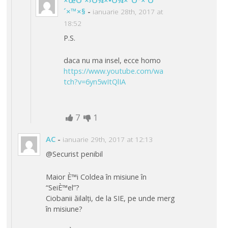
´×™×§
-
ianuarie 28th, 2017 at
18:52
P.S.
daca nu ma insel, ecce homo
https://www.youtube.com/wa
tch?v=6yn5wItQlIA
7
1
AC
-
ianuarie 29th, 2017 at 12:13
@Securist penibil
Maior È™i Coldea în misiune în
“SeiÈ™el”?
Ciobanii ăilalți, de la SIE, pe unde merg
în misiune?