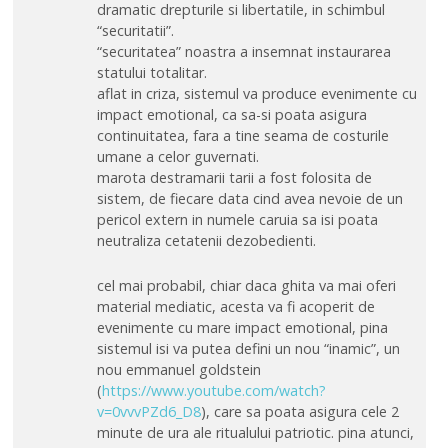
dramatic drepturile si libertatile, in schimbul
“securitatii”.
“securitatea” noastra a insemnat instaurarea
statului totalitar.
aflat in criza, sistemul va produce evenimente cu
impact emotional, ca sa-si poata asigura
continuitatea, fara a tine seama de costurile
umane a celor guvernati.
marota destramarii tarii a fost folosita de
sistem, de fiecare data cind avea nevoie de un
pericol extern in numele caruia sa isi poata
neutraliza cetatenii dezobedienti.
cel mai probabil, chiar daca ghita va mai oferi
material mediatic, acesta va fi acoperit de
evenimente cu mare impact emotional, pina
sistemul isi va putea defini un nou “inamic”, un
nou emmanuel goldstein
(
https://www.youtube.com/watch?
v=0vvvPZd6_D8
), care sa poata asigura cele 2
minute de ura ale ritualului patriotic. pina atunci,