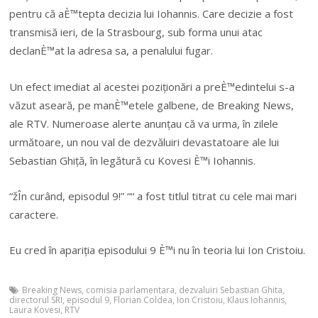
pentru că aÈ™tepta decizia lui Iohannis. Care decizie a fost
transmisă ieri, de la Strasbourg, sub forma unui atac
declanÈ™at la adresa sa, a penalului fugar.
Un efect imediat al acestei poziționări a preÈ™edintelui s-a
văzut aseară, pe manÈ™etele galbene, de Breaking News,
ale RTV. Numeroase alerte anunțau că va urma, în zilele
următoare, un nou val de dezvăluiri devastatoare ale lui
Sebastian Ghiță, în legătură cu Kovesi È™i Iohannis.
“žÎn curând, episodul 9!” ““ a fost titlul titrat cu cele mai mari
caractere.
Eu cred în apariția episodului 9 È™i nu în teoria lui Ion Cristoiu.
Breaking News
,
comisia parlamentara
,
dezvaluiri Sebastian Ghita
,
directorul SRI
,
episodul 9
,
Florian Coldea
,
Ion Cristoiu
,
Klaus Iohannis
,
Laura Kovesi
,
RTV