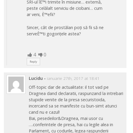
SRI-ul îÈ™i trimite în misiune… externă,
peste celălalt serviciu de ciobani… cum
ar veni, È™efii?
Sincer, cât de prostălan poți să fii să ne
serveÈ™ti gogorițele astea?
4
0
Reply
Lucidu
-
ianuarie 27th, 2017 at 18:41
Off-topic dar de actualitate: il tot vad pe
Dragnea dand declaratii, raspunzand la intrebari
stupide venite de la presa securistoida,
incercand sa se manifeste cu bun-simt atunci
cand nu e cazul!
Bai, pesedeilor&Dragnea, mai usor cu
….conferintele de presa, hai cu legile alea in
Parlament, cu codurile, legea raspunderii