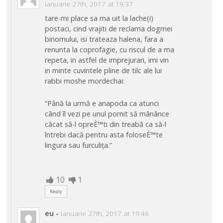
ianuarie 27th, 2017 at 19:37
tare-mi place sa ma uit la lache(i)
postaci, cind vrajiti de reclama dogmei
binomului, isi trateaza halena, fara a
renunta la coprofagie, cu riscul de a ma
repeta, in astfel de imprejurari, imi vin
in minte cuvintele pline de tilc ale lui
rabbi moshe mordechai:
“Până la urmă e anapoda ca atunci
când îl vezi pe unul pornit să mânânce
căcat să-l opreÈ™ti din treabă ca să-l
întrebi dacă pentru asta foloseÈ™te
lingura sau furculița.”
10
1
Reply
eu
-
ianuarie 27th, 2017 at 19:46