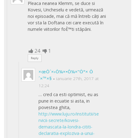
Pleaca neanea Klemm, se duce si
Kovesi, Uncheselu e vedetă, urmează
noi episoade, mai că mă întreb câți ani
vor sta la Doftana cei care execută în
numele viitorilor foÈ™ti stăpăni.
24
1
Reply
×œÖ´×›Ö¼×•Ö¼×“Ö°× Ö
´×™×§
-
ianuarie 27th, 2017 at
12:24
… cred ca esti optimist, eu as
pune in ecuatie si asta, in
povestea ghita,
http://www.luju.ro/institutii/se
rvicii-secrete/kovesi-
demascata-la-londra-cititi-
declaratia-exploziva-a-unui-