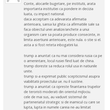
Conte, alocarile bugetare, pe institutii, arata
importanta institutiei ca pondere in decizia
luata, cu impact national.
daca acceptam ca adevarata afirmatia
anterioara, sansa lui ghita ca afirmatiile sale sa
faca obiectul unei analize/anchete a unui
organism care sa poata produce consecinte, in
limita asertiunii anterioare, este nula. o stie si el.
asta a si fost reteta inbogatirii lui.
trump a anuntat ca nu mai considera rusia ca pe
o amenintare, locul rusiei fiind luat de china.
trump doreste sa reduca rolul usa in natiunile
unite.
trump si-a exprimat public scepticismul asupra
viabilitatii proiectului ue. nu il sustine.
trump a anuntat ca opreste finantarea trupelor
de teroristi moderati din orientul mijlociu.
cele de mai sus, au vaduvit sistemul de
parteneriatul strategic si de inamicul cu care se
lupta, lupta in numele careia ne-au limitat