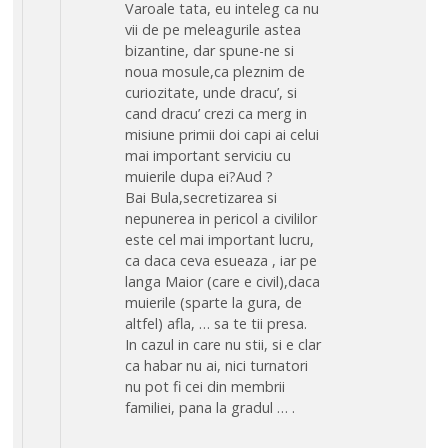
Varoale tata, eu inteleg ca nu
vii de pe meleagurile astea
bizantine, dar spune-ne si
noua mosule,ca pleznim de
curiozitate, unde dracu’, si
cand dracu’ crezi ca merg in
misiune primii doi capi ai celui
mai important serviciu cu
muierile dupa ei?Aud ?
Bai Bula,secretizarea si
nepunerea in pericol a civililor
este cel mai important lucru,
ca daca ceva esueaza , iar pe
langa Maior (care e civil),daca
muierile (sparte la gura, de
altfel) afla, … sa te tii presa.
In cazul in care nu stii, si e clar
ca habar nu ai, nici turnatori
nu pot fi cei din membrii
familiei, pana la gradul … .