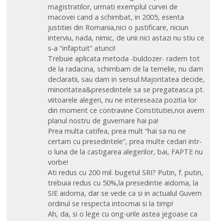
magistratilor, urmati exemplul curvei de
macovei cand a schimbat, in 2005, esenta
justitiei din Romania,nici o justificare, niciun
interviu, nada, nimic, de unii nici astazi nu stiu ce
s-a “infaptuit” atunci!
Trebuie aplicata metoda -buldozer- radem tot
de la radacina, schimbam de la temelie, nu dam
declaratii, sau dam in sensul:Majoritatea decide,
minoritatea&presedintele sa se pregateasca pt.
viitoarele alegeri, nu ne intereseaza pozitia lor
din moment ce contravine Constitutiei,noi avem
planul nostru de guvernare hai pa!
Prea multa catifea, prea mult “hai sa nu ne
certam cu presedintele”, prea multe cedari intr-
o luna de la castigarea alegerilor, bai, FAPTE nu
vorbe!
Ati redus cu 200 mil. bugetul SRI? Putin, f. putin,
trebuia redus cu 50%,la presedintie aidoma, la
SIE aidoma, dar se vede ca si in actualul Guvern
ordinul se respecta intocmai si la timp!
Ah, da, si o lege cu ong-urile astea jegoase ca