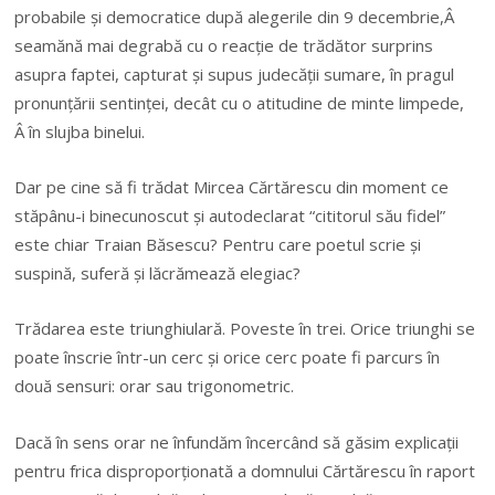
probabile și democratice după alegerile din 9 decembrie,Â
seamănă mai degrabă cu o reacție de trădător surprins
asupra faptei, capturat și supus judecății sumare, în pragul
pronunțării sentinței, decât cu o atitudine de minte limpede,
Â în slujba binelui.
Dar pe cine să fi trădat Mircea Cărtărescu din moment ce
stăpânu-i binecunoscut și autodeclarat “cititorul său fidel”
este chiar Traian Băsescu? Pentru care poetul scrie și
suspină, suferă și lăcrămează elegiac?
Trădarea este triunghiulară. Poveste în trei. Orice triunghi se
poate înscrie într-un cerc și orice cerc poate fi parcurs în
două sensuri: orar sau trigonometric.
Dacă în sens orar ne înfundăm încercând să găsim explicații
pentru frica disproporționată a domnului Cărtărescu în raport