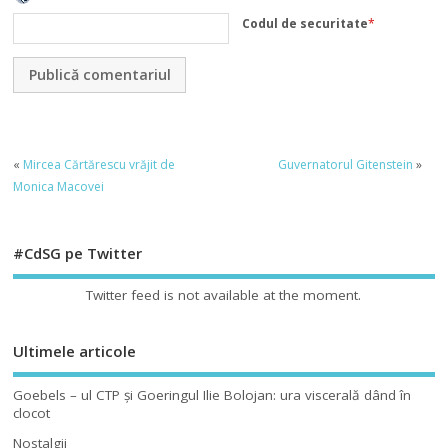
Codul de securitate
*
«
Mircea Cărtărescu vrăjit de
Guvernatorul Gitenstein
»
Monica Macovei
#CdSG pe Twitter
Twitter feed is not available at the moment.
Ultimele articole
Goebels – ul CTP şi Goeringul Ilie Bolojan: ura viscerală dând în
clocot
Nostalgii