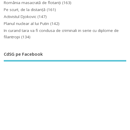
România masacrată de flotanţi
(163)
Pe scurt, de la distanță
(161)
Activistul Djokovic
(147)
Planul nuclear al lui Putin
(142)
In curand tara va fi condusa de criminali in serie cu diplome de
filantropi
(134)
CdSG pe Facebook