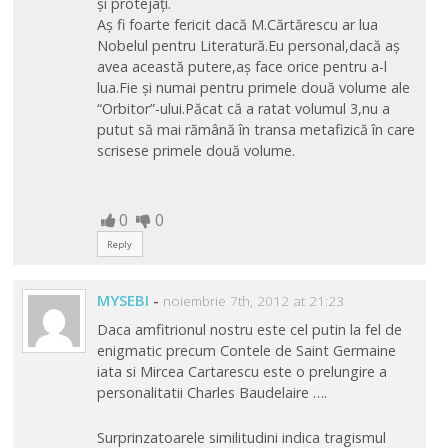
și protejați.
Aș fi foarte fericit dacă M.Cărtărescu ar lua
Nobelul pentru Literatură.Eu personal,dacă aș
avea această putere,aș face orice pentru a-l
lua.Fie și numai pentru primele două volume ale
“Orbitor”-ului.Păcat că a ratat volumul 3,nu a
putut să mai rămână în transa metafizică în care
scrisese primele două volume.
0
0
Reply
MYSEBI
-
noiembrie 7th, 2012 at 21:23
Daca amfitrionul nostru este cel putin la fel de
enigmatic precum Contele de Saint Germaine
iata si Mircea Cartarescu este o prelungire a
personalitatii Charles Baudelaire ….
Surprinzatoarele similitudini indica tragismul