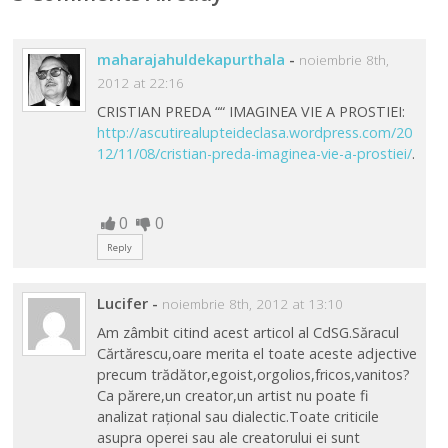
maharajahuldekapurthala
-
noiembrie 8th,
2012 at 22:16
CRISTIAN PREDA ““ IMAGINEA VIE A PROSTIEI:
http://ascutirealupteideclasa.wordpress.com/20
12/11/08/cristian-preda-imaginea-vie-a-prostiei/
.
0
0
Reply
Lucifer
-
noiembrie 8th, 2012 at 13:10
Am zâmbit citind acest articol al CdSG.Săracul
Cărtărescu,oare merita el toate aceste adjective
precum trădător,egoist,orgolios,fricos,vanitos?
Ca părere,un creator,un artist nu poate fi
analizat rațional sau dialectic.Toate criticile
asupra operei sau ale creatorului ei sunt