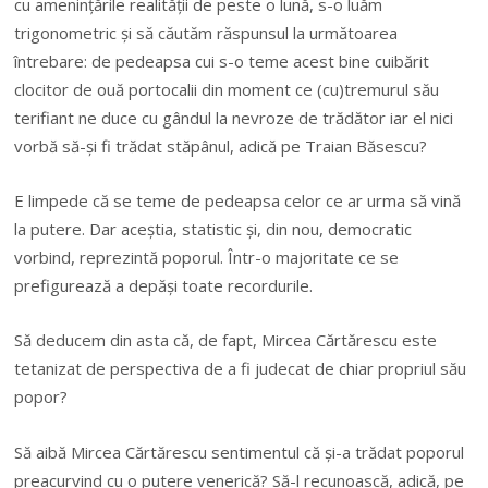
cu amenințările realității de peste o lună, s-o luăm
trigonometric și să căutăm răspunsul la următoarea
întrebare: de pedeapsa cui s-o teme acest bine cuibărit
clocitor de ouă portocalii din moment ce (cu)tremurul său
terifiant ne duce cu gândul la nevroze de trădător iar el nici
vorbă să-și fi trădat stăpânul, adică pe Traian Băsescu?
E limpede că se teme de pedeapsa celor ce ar urma să vină
la putere. Dar aceștia, statistic și, din nou, democratic
vorbind, reprezintă poporul. Într-o majoritate ce se
prefigurează a depăși toate recordurile.
Să deducem din asta că, de fapt, Mircea Cărtărescu este
tetanizat de perspectiva de a fi judecat de chiar propriul său
popor?
Să aibă Mircea Cărtărescu sentimentul că și-a trădat poporul
preacurvind cu o putere venerică? Să-l recunoască, adică, pe