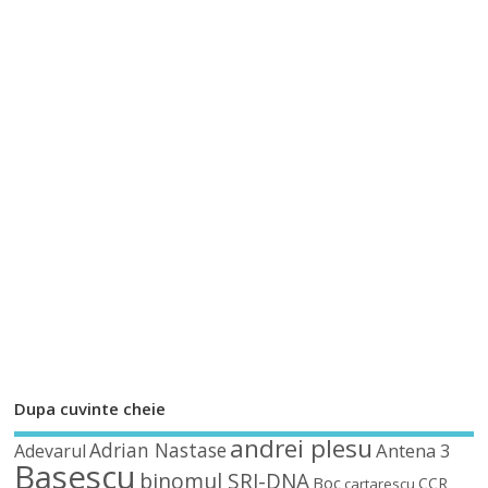
Dupa cuvinte cheie
andrei plesu
Adrian Nastase
Antena 3
Adevarul
Basescu
binomul SRI-DNA
Boc
CCR
cartarescu