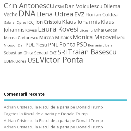
Crin Antonescu
Dan Voiculescu
Dilema
CSM
DNA
Elena Udrea
EVZ
Veche
Florian Coldea
Klaus Iohannis
Klaus
Ion Cristoiu
ICCJ
Gabriel Oprea
Laura Kovesi
Johannis
Mihai Gadea
Kovesi
Liiceanu
Monica Macovei
Mircea Mihaies
Mircea Cartarescu
MRU
Ponta
PSD
PDL
PNL
Plesu
Nicusor Dan
Romania Libera
Traian Basescu
SRI
Sebastian Ghita
Senatul EVZ
Victor Ponta
USL
UDMR
Udrea
Comentarii recente
Adrian Cristescu
la
Riscul de a paria pe Donald Trump
Tagetes
la
Riscul de a paria pe Donald Trump
Adrian Cristescu
la
Riscul de a paria pe Donald Trump
Adrian Cristescu
la
Riscul de a paria pe Donald Trump