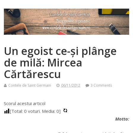
Un egoist ce-și plânge
de milă: Mircea
Cărtărescu
Contele de Saint Germain
06/11/2012
3 Comments
Scorul acestui articol
[Total:
0
voturi. Media:
0
]
Motto: