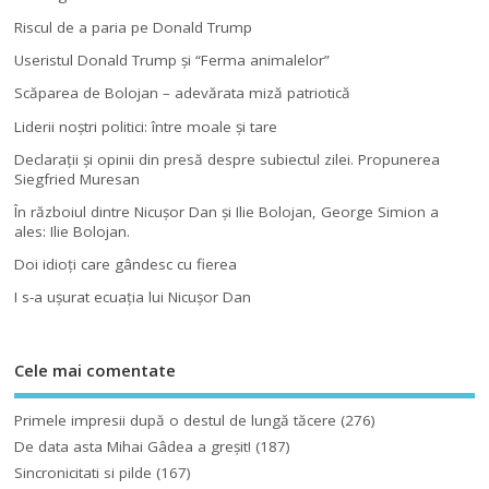
Riscul de a paria pe Donald Trump
Useristul Donald Trump şi “Ferma animalelor”
Scăparea de Bolojan – adevărata miză patriotică
Liderii noştri politici: între moale şi tare
Declaraţii şi opinii din presă despre subiectul zilei. Propunerea
Siegfried Muresan
În războiul dintre Nicuşor Dan şi Ilie Bolojan, George Simion a
ales: Ilie Bolojan.
Doi idioţi care gândesc cu fierea
I s-a uşurat ecuaţia lui Nicuşor Dan
Cele mai comentate
Primele impresii după o destul de lungă tăcere
(276)
De data asta Mihai Gâdea a greşit!
(187)
Sincronicitati si pilde
(167)