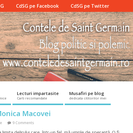
SG
CdSG pe Facebook
CdSG pe Twitter
Lecturi impartasite
Musafiri pe blog
mice
Carti recomandate
dedicata cititorilor mei
 Monica Macovei
ce
9 Comments
 limita delirului care, într-un fel, mă umple de speranță. O fi