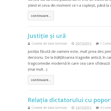
știind el ceva din moment ce l-a copleșit, până la
continuare...
Justiție și ură
Contele de Saint Germain
26/10/2012
1 Comm
Justiția făcută de oameni este, mult prea des pen
derizoriu. De la înălțătoarea tragedie antică, în c
tragicomedie modernă în care cea care sfidează ș
(mai mult…)
continuare...
Relația dictatorului cu popor
Contele de Saint Germain
24/10/2012
4 Comm