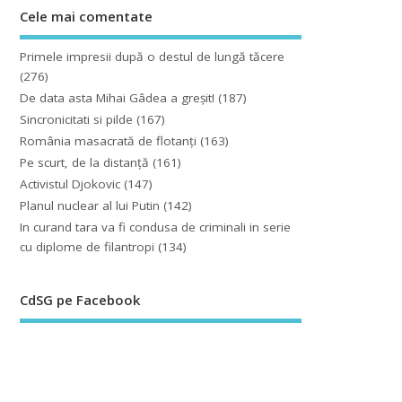
Cele mai comentate
Primele impresii după o destul de lungă tăcere
(276)
De data asta Mihai Gâdea a greşit!
(187)
Sincronicitati si pilde
(167)
România masacrată de flotanţi
(163)
Pe scurt, de la distanță
(161)
Activistul Djokovic
(147)
Planul nuclear al lui Putin
(142)
In curand tara va fi condusa de criminali in serie
cu diplome de filantropi
(134)
CdSG pe Facebook