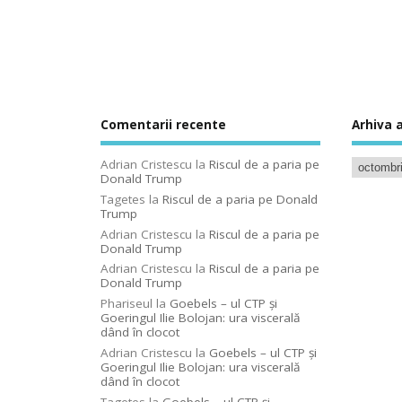
Comentarii recente
Arhiva a
Adrian Cristescu
la
Riscul de a paria pe
Donald Trump
Tagetes
la
Riscul de a paria pe Donald
Trump
Adrian Cristescu
la
Riscul de a paria pe
Donald Trump
Adrian Cristescu
la
Riscul de a paria pe
Donald Trump
Phariseul
la
Goebels – ul CTP şi
Goeringul Ilie Bolojan: ura viscerală
dând în clocot
Adrian Cristescu
la
Goebels – ul CTP şi
Goeringul Ilie Bolojan: ura viscerală
dând în clocot
Tagetes
la
Goebels – ul CTP şi