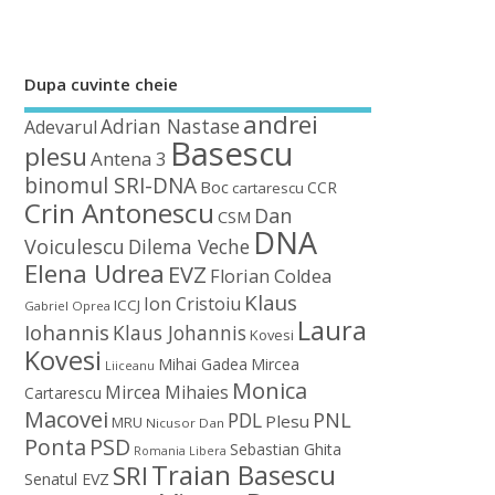
Dupa cuvinte cheie
andrei
Adrian Nastase
Adevarul
Basescu
plesu
Antena 3
binomul SRI-DNA
Boc
CCR
cartarescu
Crin Antonescu
Dan
CSM
DNA
Voiculescu
Dilema Veche
Elena Udrea
EVZ
Florian Coldea
Klaus
Ion Cristoiu
ICCJ
Gabriel Oprea
Laura
Iohannis
Klaus Johannis
Kovesi
Kovesi
Mihai Gadea
Mircea
Liiceanu
Monica
Mircea Mihaies
Cartarescu
Macovei
PDL
PNL
Plesu
MRU
Nicusor Dan
Ponta
PSD
Sebastian Ghita
Romania Libera
Traian Basescu
SRI
Senatul EVZ