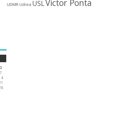
Victor Ponta
USL
UDMR
Udrea
D
7
14
21
28