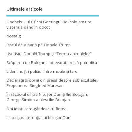
Ultimele articole
Goebels – ul CTP şi Goeringul Ilie Bolojan: ura
viscerală dând în clocot
Nostalgii
Riscul de a paria pe Donald Trump
Useristul Donald Trump şi “Ferma animalelor”
Scăparea de Bolojan – adevărata miză patriotică
Liderii noştri politici: între moale şi tare
Declaraţii şi opinii din presă despre subiectul zilei.
Propunerea Siegfried Muresan
În războiul dintre Nicuşor Dan şi Ilie Bolojan,
George Simion a ales: Ilie Bolojan.
Doi idioţi care gândesc cu fierea
I s-a uşurat ecuaţia lui Nicuşor Dan