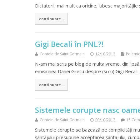
Dictatorii, mai mult ca oricine, iubesc majoritățile 
continuare...
Gigi Becali în PNL?!
Contele de Saint Germain
12/10/2012
Polemi
N-am mai scris pe blog de multa vreme, din lipsă
emisiunea Danei Grecu despre (și cu) Gigi Becali.
continuare...
Sistemele corupte nasc oame
Contele de Saint Germain
03/10/2012
15 Com
Sistemele corupte se bazează pe complicități mu
șantajului presupune acceptarea șantajului, cump