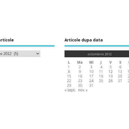
rticole
Articole dupa data
octombrie 2012
L
Ma
Mi
J
V
S
1
2
3
4
5
6
8
9
10
11
12
13
15
16
17
18
19
20
22
23
24
25
26
27
29
30
31
« sept.
nov. »