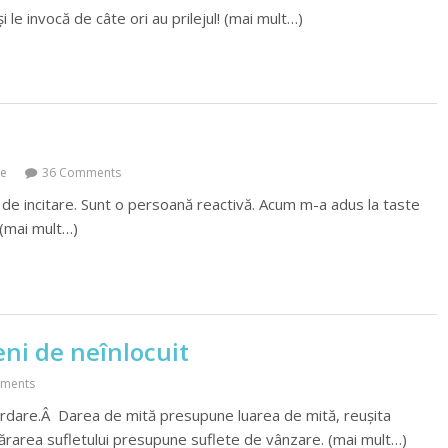
și le invocă de câte ori au prilejul! (mai mult…)
ce
36 Comments
 de incitare. Sunt o persoană reactivă. Acum m-a adus la taste
 (mai mult…)
ni de neînlocuit
ments
rdare.Â Darea de mită presupune luarea de mită, reușita
ărarea sufletului presupune suflete de vânzare. (mai mult…)