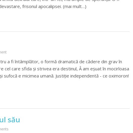
 devastare, frisonul apocalipsei. (mai mult…)
ent
tru a fi întâmplător, o formă dramatică de cădere din grav în
are cel care sfida și strivea era destinul, Â am eșuat în mocirloasa
i sufocă e micimea umană. Justiție independentă - ce oximoron!
ul său
ents