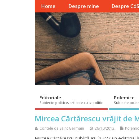
Home
Despre mine
Despre Cd
Editoriale
Polemice
Subiecte politice, articole cu iz politic
Subiecte pole
Mircea Cărtărescu vrăjit de
Contele de Saint Germain
26/10/2012
Polemi
Mircea Cărtărescu publică azi în EVZ un editorial la