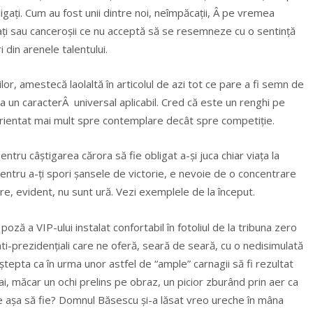
gați. Cum au fost unii dintre noi, neîmpăcații, Â pe vremea
ați sau canceroșii ce nu acceptă să se resemneze cu o sentință
 din arenele talentului.
lor, amestecă laolaltă în articolul de azi tot ce pare a fi semn de
da un caracterÂ universal aplicabil. Cred că este un renghi pe
orientat mai mult spre contemplare decât spre competiție.
ntru câștigarea cărora să fie obligat a-și juca chiar viața la
 pentru a-ți spori șansele de victorie, e nevoie de o concentrare
e, evident, nu sunt ură. Vezi exemplele de la început.
ză a VIP-ului instalat confortabil în fotoliul de la tribuna zero
nti-prezidențiali care ne oferă, seară de seară, cu o nedisimulată
aștepta ca în urma unor astfel de “ample” carnagii să fi rezultat
 măcar un ochi prelins pe obraz, un picior zburând prin aer ca
 așa să fie? Domnul Băsescu și-a lăsat vreo ureche în mâna