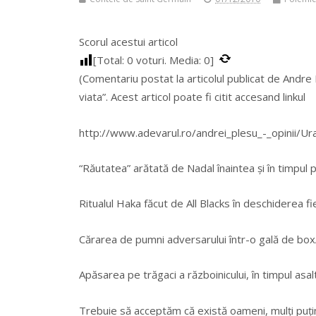
Scorul acestui articol
[Total:
0
voturi. Media:
0
]
(Comentariu postat la articolul publicat de Andre 
viata”. Acest articol poate fi citit accesand linkul
http://www.adevarul.ro/andrei_plesu_-_opinii/
“Răutatea” arătată de Nadal înaintea și în timpul p
Ritualul Haka făcut de All Blacks în deschiderea fi
Cărarea de pumni adversarului într-o gală de box
Apăsarea pe trăgaci a războinicului, în timpul asaltu
Trebuie să acceptăm că există oameni, mulți puțini