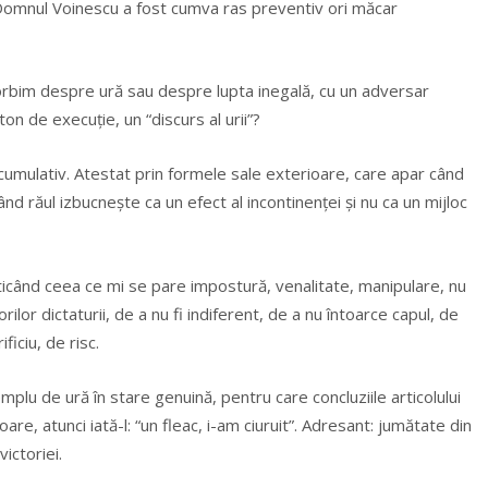
Domnul Voinescu a fost cumva ras preventiv ori măcar
orbim despre ură sau despre lupta inegală, cu un adversar
 de execuție, un “discurs al urii”?
 cumulativ. Atestat prin formele sale exterioare, care apar când
d răul izbucnește ca un efect al incontinenței și nu ca un mijloc
icând ceea ce mi se pare impostură, venalitate, manipulare, nu
or dictaturii, de a nu fi indiferent, de a nu întoarce capul, de
ficiu, de risc.
plu de ură în stare genuină, pentru care concluziile articolului
e, atunci iată-l: “un fleac, i-am ciuruit”. Adresant: jumătate din
ictoriei.