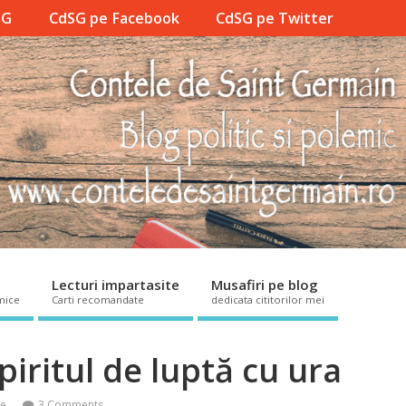
SG
CdSG pe Facebook
CdSG pe Twitter
Lecturi impartasite
Musafiri pe blog
mice
Carti recomandate
dedicata cititorilor mei
iritul de luptă cu ura
ce
3 Comments