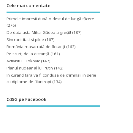
Cele mai comentate
Primele impresii după o destul de lungă tăcere
(276)
De data asta Mihai Gâdea a greşit!
(187)
Sincronicitati si pilde
(167)
România masacrată de flotanţi
(163)
Pe scurt, de la distanță
(161)
Activistul Djokovic
(147)
Planul nuclear al lui Putin
(142)
In curand tara va fi condusa de criminali in serie
cu diplome de filantropi
(134)
CdSG pe Facebook