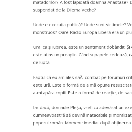
matadorilor? A fost lapidată doamna Anastase? 
suspendat de la Dilema Veche?
Unde e execuția publică? Unde sunt victimele? V
monstruos? Oare Radio Europa Liberă era un pluton
Ura, ca și iubirea, este un sentiment dobândit. Și
este atins un preaplin. Când supapele cedează, cân
de luptă.
Faptul că eu am ales săÂ combat pe forumuri crit
este ură. Este o formă de a mă opune resuscitatoril
a-mi apăra copiii. Este o formă de reacție, de sacri
Iar dacă, domnule Pleșu, vreți cu adevărat un exem
dumneavoastră să devină inatacabile și moralizatoar
poporul român. Moment: imediat după obținerea v