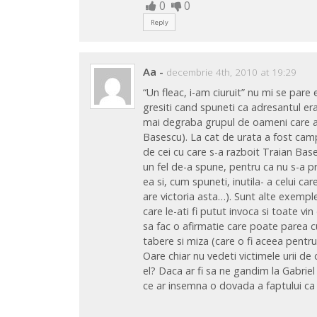
0
0
Reply
Aa
-
decembrie 4th, 2010 at 19:29
“Un fleac, i-am ciuruit” nu mi se pare 
gresiti cand spuneti ca adresantul er
mai degraba grupul de oameni care au 
Basescu). La cat de urata a fost campa
de cei cu care s-a razboit Traian Bas
un fel de-a spune, pentru ca nu s-a pre
ea si, cum spuneti, inutila- a celui c
are victoria asta…). Sunt alte exemple
care le-ati fi putut invoca si toate v
sa fac o afirmatie care poate parea c
tabere si miza (care o fi aceea pentru 
Oare chiar nu vedeti victimele urii de 
el? Daca ar fi sa ne gandim la Gabri
ce ar insemna o dovada a faptului ca 