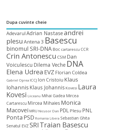
Dupa cuvinte cheie
andrei
Adrian Nastase
Adevarul
Basescu
plesu
Antena 3
binomul SRI-DNA
Boc
CCR
cartarescu
Crin Antonescu
Dan
CSM
DNA
Voiculescu
Dilema Veche
Elena Udrea
EVZ
Florian Coldea
Klaus
Ion Cristoiu
ICCJ
Gabriel Oprea
Laura
Iohannis
Klaus Johannis
Kovesi
Kovesi
Mihai Gadea
Mircea
Liiceanu
Monica
Mircea Mihaies
Cartarescu
Macovei
PDL
PNL
Plesu
MRU
Nicusor Dan
Ponta
PSD
Sebastian Ghita
Romania Libera
Traian Basescu
SRI
Senatul EVZ