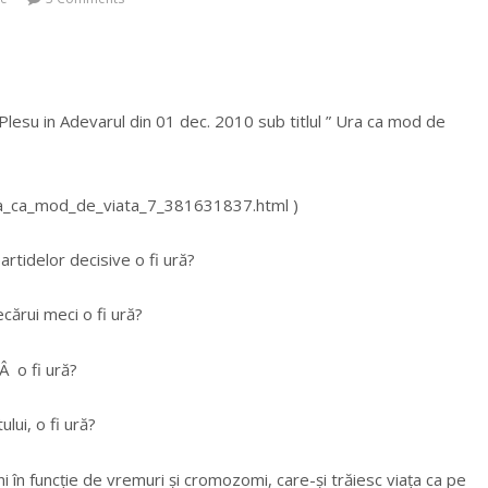
Plesu in Adevarul din 01 dec. 2010 sub titlul ” Ura ca mod de
Ura_ca_mod_de_viata_7_381631837.html )
artidelor decisive o fi ură?
ecărui meci o fi ură?
Â o fi ură?
lui, o fi ură?
 în funcție de vremuri și cromozomi, care-și trăiesc viața ca pe