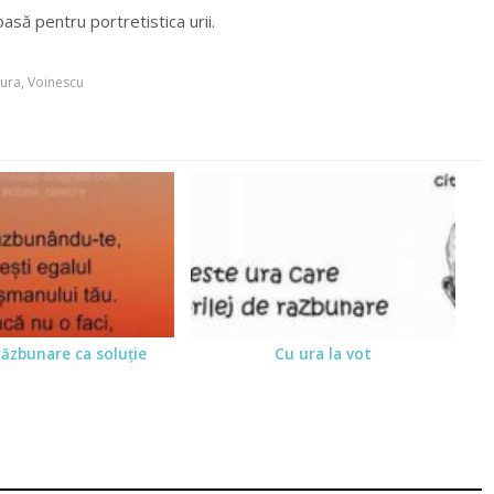
oasă pentru portretistica urii.
ura
,
Voinescu
ăzbunare ca soluţie
Cu ura la vot