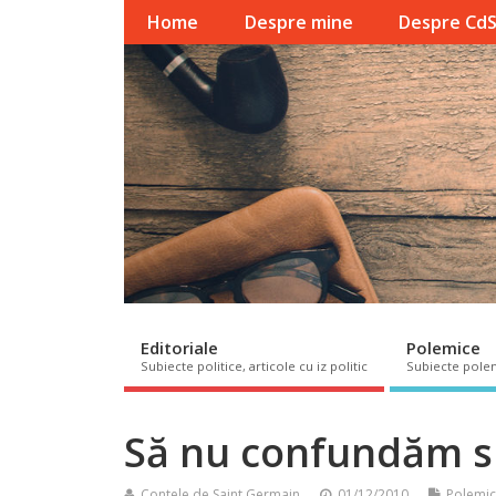
Home
Despre mine
Despre Cd
Editoriale
Polemice
Subiecte politice, articole cu iz politic
Subiecte pole
Să nu confundăm sp
Contele de Saint Germain
01/12/2010
Polemi