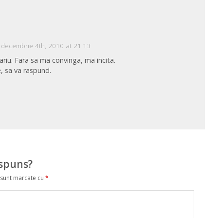
decembrie 4th, 2010 at 21:13
iu. Fara sa ma convinga, ma incita.
e, sa va raspund.
ăspuns?
 sunt marcate cu
*