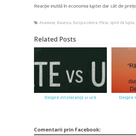
Reacție inutilă în economia luptei dar cât de preți
Anastase
,
Basescu
,
Europa Libera
,
Plesu
,
spirit de lupta
,
Related Posts
Despre intoleranţă şi ură
Despre r
Comentarii prin Facebook: