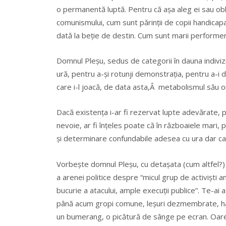
o permanentă luptă. Pentru că așa aleg ei sau obli
comunismului, cum sunt părinții de copii handicap
dată la beție de destin. Cum sunt marii performeri
Domnul Pleșu, sedus de categorii în dauna indivizi
ură, pentru a-și rotunji demonstrația, pentru a-i 
care i-l joacă, de data asta,Â metabolismul său 
Dacă existența i-ar fi rezervat lupte adevărate, pe
nevoie, ar fi înțeles poate că în războaiele mari,
și determinare confundabile adesea cu ura dar car
Vorbește domnul Pleșu, cu detașata (cum altfel?) po
a arenei politice despre “micul grup de activiști a
bucurie a atacului, ample execuții publice”. Te-ai 
până acum gropi comune, leșuri dezmembrate, hai,
un bumerang, o picătură de sânge pe ecran. Oare