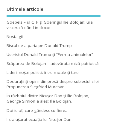
Ultimele articole
Goebels – ul CTP şi Goeringul Ilie Bolojan: ura
viscerală dând în clocot
Nostalgii
Riscul de a paria pe Donald Trump
Useristul Donald Trump şi “Ferma animalelor”
Scăparea de Bolojan – adevărata miză patriotică
Liderii noştri politici: între moale şi tare
Declaraţii şi opinii din presă despre subiectul zilei.
Propunerea Siegfried Muresan
În războiul dintre Nicuşor Dan şi Ilie Bolojan,
George Simion a ales: Ilie Bolojan.
Doi idioţi care gândesc cu fierea
I s-a uşurat ecuaţia lui Nicuşor Dan