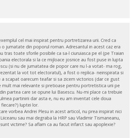
exemplul cel mai inspirat pentru portretizarea urii. Cred ca
a o jumatate din poporul roman. Adresantul in acest caz era
tras toate sforile posibile ca sa-l ciuruiasca pe el (pe Traian
nia electorala si la ce mijloace josnice au fost puse in lupta
escu (si nu de jumatatea de popor care nu l-a votat- ma rog,
zentat la vot tot electoratul), a fost o replica- neinspirata si
are a scapat oarecum teafar si sa zicem victorios (dar ce gust
 mult mai relevante si pretioase pentru portretistica urii pe
in din partea care se opune lui Basescu. Nu-mi place ca trebuie
ulmea partinirii dar asta e, nu eu am inventat cele doua
fiecare?) luptei lor.
care vorbea Andrei Plesu in acest articol, nu prea inspirat nici
el Liiceanu sau mai degraba la HRP sau Vladimir Tismaneanu,
sunt victime? Sa aflam ca au facut infarct sau apoplexie?