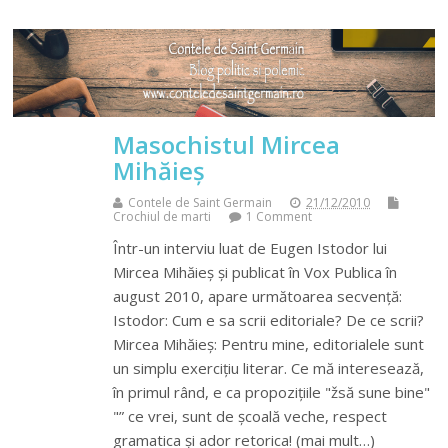
Masochistul Mircea
Mihăieș
Contele de Saint Germain
21/12/2010
Crochiul de marti
1 Comment
Într-un interviu luat de Eugen Istodor lui
Mircea Mihăieș și publicat în Vox Publica în
august 2010, apare următoarea secvență:
Istodor: Cum e sa scrii editoriale? De ce scrii?
Mircea Mihăieș: Pentru mine, editorialele sunt
un simplu exercițiu literar. Ce mă interesează,
în primul rând, e ca propozițiile "žsă sune bine"
"” ce vrei, sunt de școală veche, respect
gramatica și ador retorica! (mai mult…)