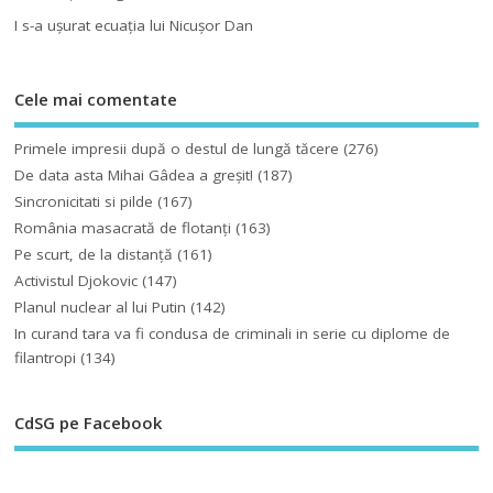
I s-a uşurat ecuaţia lui Nicuşor Dan
Cele mai comentate
Primele impresii după o destul de lungă tăcere
(276)
De data asta Mihai Gâdea a greşit!
(187)
Sincronicitati si pilde
(167)
România masacrată de flotanţi
(163)
Pe scurt, de la distanță
(161)
Activistul Djokovic
(147)
Planul nuclear al lui Putin
(142)
In curand tara va fi condusa de criminali in serie cu diplome de
filantropi
(134)
CdSG pe Facebook