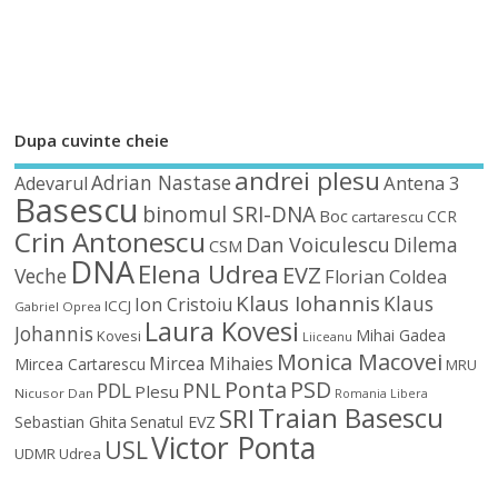
Dupa cuvinte cheie
andrei plesu
Adrian Nastase
Antena 3
Adevarul
Basescu
binomul SRI-DNA
Boc
CCR
cartarescu
Crin Antonescu
Dan Voiculescu
Dilema
CSM
DNA
Elena Udrea
EVZ
Veche
Florian Coldea
Klaus Iohannis
Klaus
Ion Cristoiu
ICCJ
Gabriel Oprea
Laura Kovesi
Johannis
Mihai Gadea
Kovesi
Liiceanu
Monica Macovei
Mircea Mihaies
Mircea Cartarescu
MRU
Ponta
PSD
PDL
PNL
Plesu
Nicusor Dan
Romania Libera
Traian Basescu
SRI
Sebastian Ghita
Senatul EVZ
Victor Ponta
USL
UDMR
Udrea