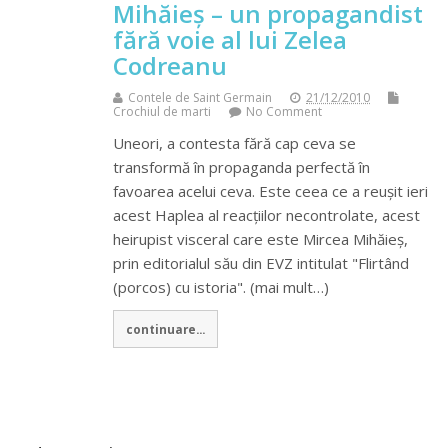
Mihăieș – un propagandist
fără voie al lui Zelea
Codreanu
Contele de Saint Germain
21/12/2010
Crochiul de marti
No Comment
Uneori, a contesta fără cap ceva se
transformă în propaganda perfectă în
favoarea acelui ceva. Este ceea ce a reușit ieri
acest Haplea al reacțiilor necontrolate, acest
heirupist visceral care este Mircea Mihăieș,
prin editorialul său din EVZ intitulat "Flirtând
(porcos) cu istoria". (mai mult…)
continuare...