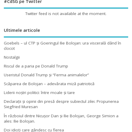
#CdSG pe Twitter
Twitter feed is not available at the moment.
Ultimele articole
Goebels – ul CTP şi Goeringul Ilie Bolojan: ura viscerală dând în
clocot
Nostalgii
Riscul de a paria pe Donald Trump
Useristul Donald Trump şi “Ferma animalelor”
Scăparea de Bolojan – adevărata miză patriotică
Liderii noştri politici: între moale şi tare
Declaraţii şi opinii din presă despre subiectul zilei. Propunerea
Siegfried Muresan
În războiul dintre Nicuşor Dan şi Ilie Bolojan, George Simion a
ales: Ilie Bolojan.
Doi idioţi care gândesc cu fierea