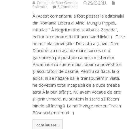
Contele de Saint Germain
29/09/2011
Polemice
5 Comments
Â (Acest comentariu a fost postat la editorialul
din Romania Libera al Alinei Mungiu Pippidi,
intitulat " Â Negrii mititei si Alba ca Zapada",
editorial ce poate fi citit accesand linkul ) Tare
ne mai plac poveștile! De-asta a și avut Dan
Diaconescu un așa de mare succes cu o
garsonieră pe post de camera misterelor.
Păcat însă că suntem buni doar ca povestitori
și ascultători de basme. Pentru că dacă, la o
adică, ni se năzare să le transpunem în viață,
ne dovedim total incapabili de a duce treaba
asta Â la bun sfârșit. Nu avem vocație de eroi
și, prin urmare, nu suntem în stare să facem
binele să învingă. La noi învinge mereu Traian
Băsescu! (mai mult…)
continuare...