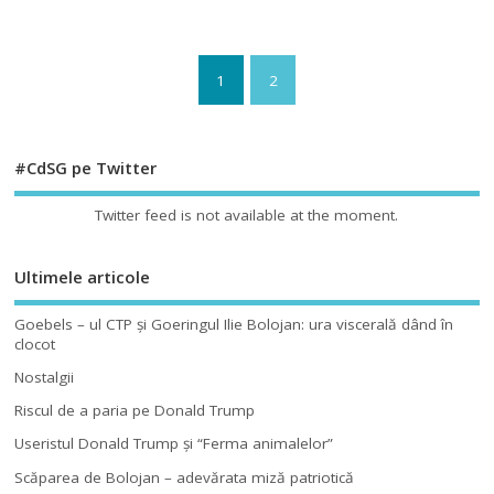
1
2
#CdSG pe Twitter
Twitter feed is not available at the moment.
Ultimele articole
Goebels – ul CTP şi Goeringul Ilie Bolojan: ura viscerală dând în
clocot
Nostalgii
Riscul de a paria pe Donald Trump
Useristul Donald Trump şi “Ferma animalelor”
Scăparea de Bolojan – adevărata miză patriotică