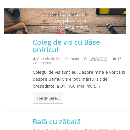
Coleg de vis cu Băse
oniricul
Contele de Saint Germain
16/02/2013
15
Comments
Colegul de vis sunt eu. Despre mine e vorba și
despre ultimul vis erotic mărturisit de
președinte la B1TV.Â (mai mult…)
continuare...
Bală cu zăbală