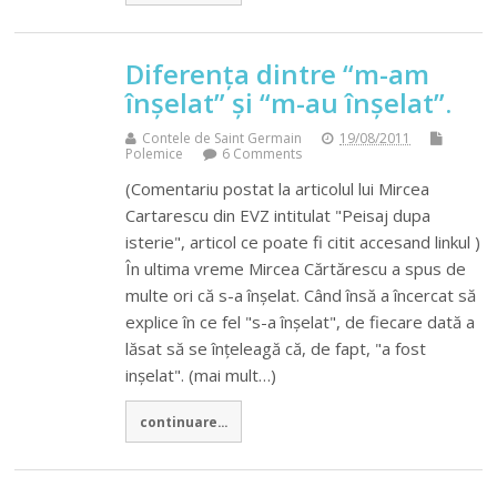
Diferența dintre “m-am
înșelat” și “m-au înșelat”.
Contele de Saint Germain
19/08/2011
Polemice
6 Comments
(Comentariu postat la articolul lui Mircea
Cartarescu din EVZ intitulat "Peisaj dupa
isterie", articol ce poate fi citit accesand linkul )
În ultima vreme Mircea Cărtărescu a spus de
multe ori că s-a înșelat. Când însă a încercat să
explice în ce fel "s-a înșelat", de fiecare dată a
lăsat să se înțeleagă că, de fapt, "a fost
inșelat". (mai mult…)
continuare...