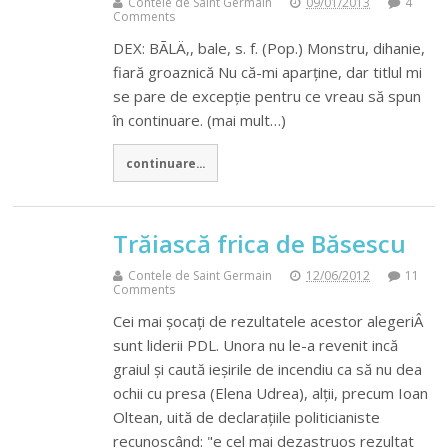
Contele de Saint Germain
09/01/2013
4
Comments
DEX: BÃLÄ‚, bale, s. f. (Pop.) Monstru, dihanie,
fiară groaznică Nu că-mi aparține, dar titlul mi
se pare de excepție pentru ce vreau să spun
în continuare. (mai mult…)
continuare...
Trăiască frica de Băsescu
Contele de Saint Germain
12/06/2012
11
Comments
Cei mai șocați de rezultatele acestor alegeriÂ
sunt liderii PDL. Unora nu le-a revenit incă
graiul și caută ieșirile de incendiu ca să nu dea
ochii cu presa (Elena Udrea), alții, precum Ioan
Oltean, uită de declarațiile politicianiste
recunoscând: "e cel mai dezastruos rezultat