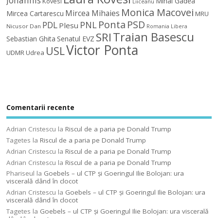
Johannis
Mihai Gadea
Kovesi
Liiceanu
Monica Macovei
Mircea Mihaies
Mircea Cartarescu
MRU
Ponta
PSD
PDL
PNL
Plesu
Nicusor Dan
Romania Libera
Traian Basescu
SRI
Sebastian Ghita
Senatul EVZ
Victor Ponta
USL
UDMR
Udrea
Comentarii recente
Adrian Cristescu
la
Riscul de a paria pe Donald Trump
Tagetes
la
Riscul de a paria pe Donald Trump
Adrian Cristescu
la
Riscul de a paria pe Donald Trump
Adrian Cristescu
la
Riscul de a paria pe Donald Trump
Phariseul
la
Goebels – ul CTP şi Goeringul Ilie Bolojan: ura
viscerală dând în clocot
Adrian Cristescu
la
Goebels – ul CTP şi Goeringul Ilie Bolojan: ura
viscerală dând în clocot
Tagetes
la
Goebels – ul CTP şi Goeringul Ilie Bolojan: ura viscerală