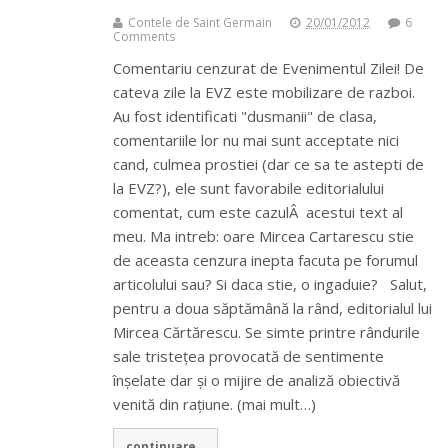
Contele de Saint Germain
20/01/2012
6
Comments
Comentariu cenzurat de Evenimentul Zilei! De
cateva zile la EVZ este mobilizare de razboi.
Au fost identificati "dusmanii" de clasa,
comentariile lor nu mai sunt acceptate nici
cand, culmea prostiei (dar ce sa te astepti de
la EVZ?), ele sunt favorabile editorialului
comentat, cum este cazulÂ acestui text al
meu. Ma intreb: oare Mircea Cartarescu stie
de aceasta cenzura inepta facuta pe forumul
articolului sau? Si daca stie, o ingaduie? Salut,
pentru a doua săptămână la rând, editorialul lui
Mircea Cărtărescu. Se simte printre rândurile
sale tristețea provocată de sentimente
înșelate dar și o mijire de analiză obiectivă
venită din rațiune. (mai mult…)
continuare...