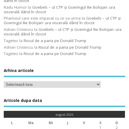
dând în clocot
Radu Humor
la
Goebels – ul CTP şi Goeringul Ilie Bolojan: ura
viscerală dând în clocot
Phariseul care este impacat cu ce va urma
la
Goebels – ul CTP şi
Goeringul Ilie Bolojan: ura viscerală dând în clocot
Adrian Cristescu
la
Goebels – ul CTP şi Goeringul Ilie Bolojan: ura
viscerală dând în clocot
Tagetes
la
Riscul de a paria pe Donald Trump
Adrian Cristescu
la
Riscul de a paria pe Donald Trump
Tagetes
la
Riscul de a paria pe Donald Trump
Arhiva articole
Articole dupa data
august 2026
L
Ma
Mi
J
V
S
D
1
2