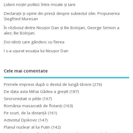
Liderii noştri politici: între moale şi tare
Declaraţii şi opinii din presă despre subiectul zilei. Propunerea
Siegfried Muresan
În războiul dintre Nicuşor Dan şi Ilie Bolojan, George Simion a
ales: Ilie Bolojan.
Doi idioţi care gândesc cu fierea
I s-a uşurat ecuaţia lui Nicuşor Dan
Cele mai comentate
Primele impresii după o destul de lungă tăcere
(276)
De data asta Mihai Gâdea a greşit!
(187)
Sincronicitati si pilde
(167)
România masacrată de flotanţi
(163)
Pe scurt, de la distanță
(161)
Activistul Djokovic
(147)
Planul nuclear al lui Putin
(142)