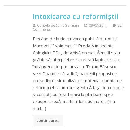
Intoxicarea cu reformiștii
Contele de Saint Germain
09/03/2011
22
Comments
Plecând de la ridiculizarea publică a trioului
Macovei "“ Voinescu "“ Preda Â în ședința
Colegiului PDL, deschisă presei, Â mulți s-au
grăbit să interpreteze această lapidare ca o
înfrângere de parcurs a lui Traian Băsescu.
Vezi Doamne că, adică, oamenii propuși de
președinte, simbolizând curățenia, dorința de
reformă etică, intransigența Â față de corupție
și corupți, au fost trimiși la plimbare spre
exasperareaÂ înaltului lor susținător. (mai
mult…)
continuare...