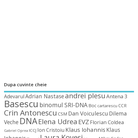
Dupa cuvinte cheie
andrei plesu
Adrian Nastase
Antena 3
Adevarul
Basescu
binomul SRI-DNA
Boc
CCR
cartarescu
Crin Antonescu
Dan Voiculescu
Dilema
CSM
DNA
Elena Udrea
EVZ
Veche
Florian Coldea
Klaus Iohannis
Klaus
Ion Cristoiu
ICCJ
Gabriel Oprea
Laura Kovesi