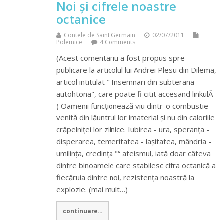
Noi și cifrele noastre
octanice
Contele de Saint Germain
02/07/2011
Polemice
4 Comments
(Acest comentariu a fost propus spre
publicare la articolul lui Andrei Plesu din Dilema,
articol intitulat " Insemnari din subterana
autohtona", care poate fi citit accesand linkulÂ
) Oamenii funcționează viu dintr-o combustie
venită din lăuntrul lor imaterial și nu din caloriile
crăpelniței lor zilnice. Iubirea - ura, speranța -
disperarea, temeritatea - lașitatea, mândria -
umilința, credința "“ ateismul, iată doar câteva
dintre binoamele care stabilesc cifra octanică a
fiecăruia dintre noi, rezistența noastră la
explozie. (mai mult…)
continuare...