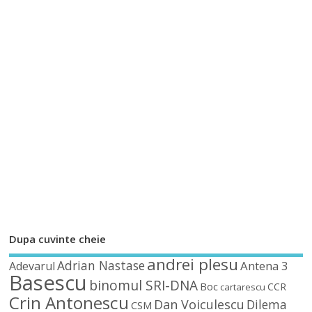
Dupa cuvinte cheie
andrei plesu
Adrian Nastase
Antena 3
Adevarul
Basescu
binomul SRI-DNA
Boc
CCR
cartarescu
Crin Antonescu
Dan Voiculescu
Dilema
CSM