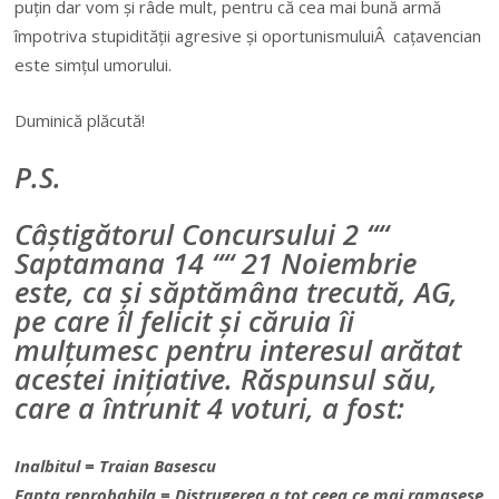
puțin dar vom și râde mult, pentru că cea mai bună armă
împotriva stupidității agresive și oportunismuluiÂ cațavencian
este simțul umorului.
Duminică plăcută!
P.S.
Câștigătorul Concursului 2 ““
Saptamana 14 ““ 21 Noiembrie
este, ca și săptămâna trecută, AG,
pe care îl felicit și căruia îi
mulțumesc pentru interesul arătat
acestei inițiative. Răspunsul său,
care a întrunit 4 voturi, a fost:
Inalbitul = Traian Basescu
Fapta reprobabila = Distrugerea a tot ceea ce mai ramasese