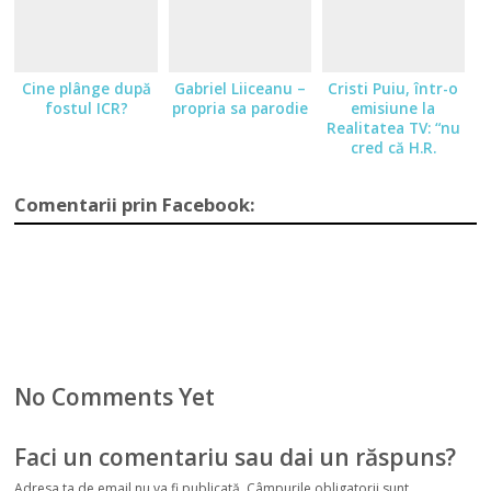
Cine plânge după
Gabriel Liiceanu –
Cristi Puiu, într-o
fostul ICR?
propria sa parodie
emisiune la
Realitatea TV: “nu
cred că H.R.
Patapievici este
omul lui Băsescu”.
Comentarii prin Facebook:
No Comments Yet
Faci un comentariu sau dai un răspuns?
Adresa ta de email nu va fi publicată.
Câmpurile obligatorii sunt