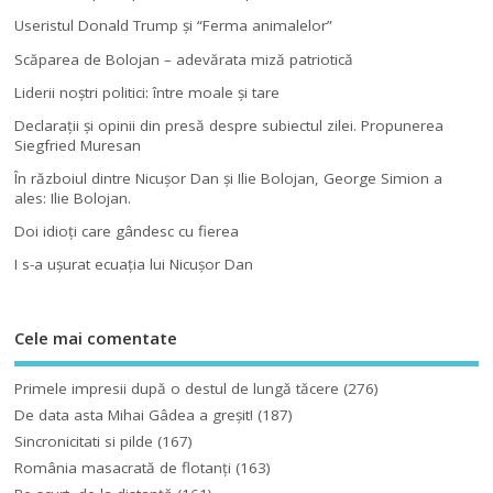
Useristul Donald Trump şi “Ferma animalelor”
Scăparea de Bolojan – adevărata miză patriotică
Liderii noştri politici: între moale şi tare
Declaraţii şi opinii din presă despre subiectul zilei. Propunerea
Siegfried Muresan
În războiul dintre Nicuşor Dan şi Ilie Bolojan, George Simion a
ales: Ilie Bolojan.
Doi idioţi care gândesc cu fierea
I s-a uşurat ecuaţia lui Nicuşor Dan
Cele mai comentate
Primele impresii după o destul de lungă tăcere
(276)
De data asta Mihai Gâdea a greşit!
(187)
Sincronicitati si pilde
(167)
România masacrată de flotanţi
(163)