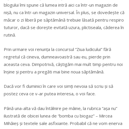
blogului îmi spune că lumea intră aici ca într-un magazin de
nișă, nu ca într-un magazin universal. În plus, se dovedește că
măcar o zi liberă pe săptămână trebuie lăsată pentru respiro
tuturor, dacă se dorește evitată uzura, plictiseala, căderea în
rutină.
Prin urmare voi renunța la concursul “Ziua ludicului” fără
regretul că cineva, dumneavoastră sau eu, pierde prin
aceasta ceva. Dimpotrivă, câștigăm mai mult timp pentru noi
înșine și pentru a pregăti mai bine noua săptămână.
Dacă vor fi duminici în care voi simți nevoia să scriu și să
postez ceva ce v-ar putea interesa, o voi face.
Până una-alta vă dau întâlnire pe mâine, la rubrica “așa nu”
ilustrată de obicei lunea de “bomba cu biogaz” – Mircea
Mihăieș și textele sale asfixiante. Probabil că ne vom enerva