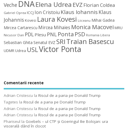
DNA
Elena Udrea
EVZ
Veche
Florian Coldea
Klaus Iohannis
Klaus
Ion Cristoiu
ICCJ
Gabriel Oprea
Laura Kovesi
Johannis
Mihai Gadea
Kovesi
Liiceanu
Monica Macovei
Mircea Mihaies
Mircea Cartarescu
MRU
Ponta
PSD
PDL
PNL
Plesu
Nicusor Dan
Romania Libera
Traian Basescu
SRI
Sebastian Ghita
Senatul EVZ
Victor Ponta
USL
UDMR
Udrea
Comentarii recente
Adrian Cristescu
la
Riscul de a paria pe Donald Trump
Tagetes
la
Riscul de a paria pe Donald Trump
Adrian Cristescu
la
Riscul de a paria pe Donald Trump
Adrian Cristescu
la
Riscul de a paria pe Donald Trump
Phariseul
la
Goebels – ul CTP şi Goeringul Ilie Bolojan: ura
viscerală dând în clocot