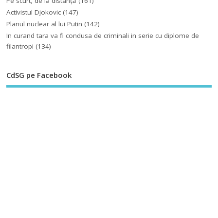
Pe scurt, de la distanță
(161)
Activistul Djokovic
(147)
Planul nuclear al lui Putin
(142)
In curand tara va fi condusa de criminali in serie cu diplome de
filantropi
(134)
CdSG pe Facebook