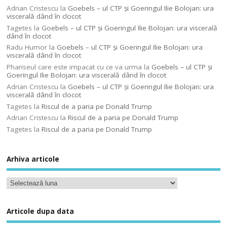
Adrian Cristescu
la
Goebels – ul CTP şi Goeringul Ilie Bolojan: ura
viscerală dând în clocot
Tagetes
la
Goebels – ul CTP şi Goeringul Ilie Bolojan: ura viscerală
dând în clocot
Radu Humor
la
Goebels – ul CTP şi Goeringul Ilie Bolojan: ura
viscerală dând în clocot
Phariseul care este impacat cu ce va urma
la
Goebels – ul CTP şi
Goeringul Ilie Bolojan: ura viscerală dând în clocot
Adrian Cristescu
la
Goebels – ul CTP şi Goeringul Ilie Bolojan: ura
viscerală dând în clocot
Tagetes
la
Riscul de a paria pe Donald Trump
Adrian Cristescu
la
Riscul de a paria pe Donald Trump
Tagetes
la
Riscul de a paria pe Donald Trump
Arhiva articole
Articole dupa data