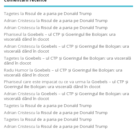
Tagetes
la
Riscul de a paria pe Donald Trump
Adrian Cristescu
la
Riscul de a paria pe Donald Trump
Adrian Cristescu
la
Riscul de a paria pe Donald Trump
Phariseul
la
Goebels – ul CTP şi Goeringul Ilie Bolojan: ura
viscerală dând în clocot
Adrian Cristescu
la
Goebels – ul CTP şi Goeringul Ilie Bolojan: ura
viscerală dând în clocot
Tagetes
la
Goebels – ul CTP şi Goeringul Ilie Bolojan: ura viscerală
dând în clocot
Radu Humor
la
Goebels – ul CTP şi Goeringul Ilie Bolojan: ura
viscerală dând în clocot
Phariseul care este impacat cu ce va urma
la
Goebels – ul CTP şi
Goeringul Ilie Bolojan: ura viscerală dând în clocot
Adrian Cristescu
la
Goebels – ul CTP şi Goeringul Ilie Bolojan: ura
viscerală dând în clocot
Tagetes
la
Riscul de a paria pe Donald Trump
Adrian Cristescu
la
Riscul de a paria pe Donald Trump
Tagetes
la
Riscul de a paria pe Donald Trump
Adrian Cristescu
la
Riscul de a paria pe Donald Trump