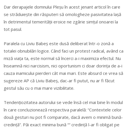
Dar derapajele domnului Pleșu în acest jenant articol în care
se străduiește din răsputeri să omologheze pasivitatea lașă
în detrimentul temerității eroice ne zgârie simțul onoarei la
tot pasul.
Paralela cu Liviu Babeș este dusă deliberat într-o zonă a
totalei obnubilări logice. Când faci un protest radical, având ca
miză viața ta, este normal să încerci a-i maximiza efectul. Nu
înseamnă nici narcisism, nici oportunism ci doar dorința de a-i
cauza inamicului pierderi cât mai mari. Este absurd ce vrea să
sugereze AP că Liviu Babeș, dac-ar fi putut, nu ar fi făcut
gestul său cu o mai mare vizibilitate.
Tendențiozitatea autorului se vede însă cel mai bine în modul
în care concluzionează respectiva paralelă: “Contextele celor
două gesturi nu pot fi comparate, dacă avem o minimă bună-
credință”. Păi exact minima bună ““ credință l-ar fi obligat pe