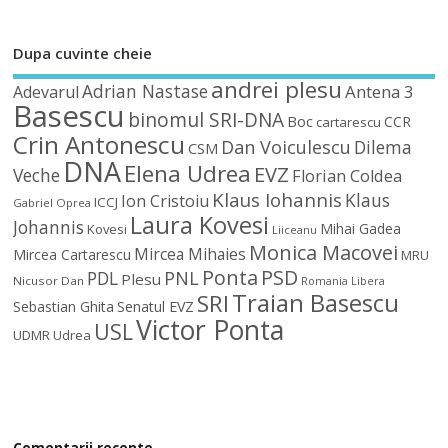
Dupa cuvinte cheie
andrei plesu
Adrian Nastase
Antena 3
Adevarul
Basescu
binomul SRI-DNA
Boc
CCR
cartarescu
Crin Antonescu
Dan Voiculescu
Dilema
CSM
DNA
Elena Udrea
EVZ
Veche
Florian Coldea
Klaus Iohannis
Klaus
Ion Cristoiu
ICCJ
Gabriel Oprea
Laura Kovesi
Johannis
Mihai Gadea
Kovesi
Liiceanu
Monica Macovei
Mircea Mihaies
Mircea Cartarescu
MRU
Ponta
PSD
PDL
PNL
Plesu
Nicusor Dan
Romania Libera
Traian Basescu
SRI
Sebastian Ghita
Senatul EVZ
Victor Ponta
USL
UDMR
Udrea
Comentarii recente