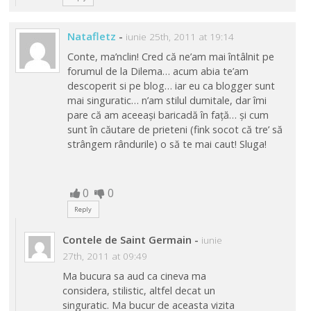
Natafletz
-
iunie 25th, 2011 at 19:14
Conte, ma’nclin! Cred că ne’am mai întâlnit pe
forumul de la Dilema… acum abia te’am
descoperit si pe blog… iar eu ca blogger sunt
mai singuratic… n’am stilul dumitale, dar îmi
pare că am aceeași baricadă în față… și cum
sunt în căutare de prieteni (fink socot că tre’ să
strângem rândurile) o să te mai caut! Sluga!
0
0
Reply
Contele de Saint Germain
-
iunie
27th, 2011 at 09:49
Ma bucura sa aud ca cineva ma
considera, stilistic, altfel decat un
singuratic. Ma bucur de aceasta vizita