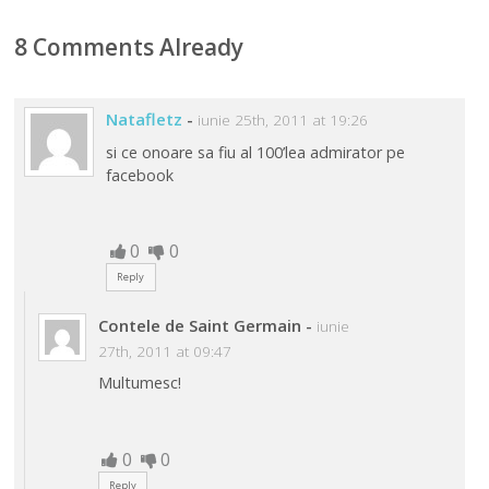
8 Comments Already
Natafletz
-
iunie 25th, 2011 at 19:26
si ce onoare sa fiu al 100’lea admirator pe
facebook
0
0
Reply
Contele de Saint Germain
-
iunie
27th, 2011 at 09:47
Multumesc!
0
0
Reply