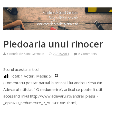
Pledoaria unui rinocer
Contele de Saint Germain
22/06/2011
8 Comments
Scorul acestui articol
[Total:
1
voturi. Media:
5
]
(Comentariu postat partial la articolul lui Andrei Plesu din
Adevarul intitulat ” O nedumerire”, articol ce poate fi citit
accesand linkul http://www.adevarul.ro/andrei_plesu_-
_opinii/O_nedumerire_7_503419660.html)