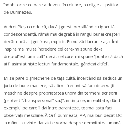
îndobitocire ce pare a deveni, în reluare, o religie a lipsiților
de Dumnezeu.
Andrei Pleșu crede că, dacă jignești persiflând cu ipocrită
condescendență, rămâi mai degrabă în rangul bunei creșteri
decât dacă ai jigni frust, explicit. Eu nu văd lucrurile așa. Îmi
inspiră mai multă încredere cel care-mi spune de-a
dreptul”ești un incult” decât cel care-mi spune “poate că dacă
ai fi asimilat niște lecturi fundamentale, gândeai altfel”.
Mi se pare o șmecherie de țață cultă, încercând să seducă un
juriu de bune maniere, să afirmi “renunț să fac observații
meschine despre proprietatea unora din termenii scrisorii
(protest “žtranspersonal” ș.a.)”, în timp ce, în realitate, dând
exemplul pe care îl dai între paranteze, tocmai asta faci:
observații meschine. Â Oi fi dumneata, AP, mai bun decât DC
la mânuit cuvinte dar aici e vorba despre demnitatea umană