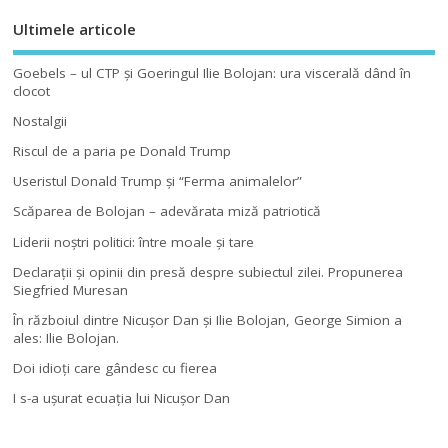
Ultimele articole
Goebels – ul CTP şi Goeringul Ilie Bolojan: ura viscerală dând în
clocot
Nostalgii
Riscul de a paria pe Donald Trump
Useristul Donald Trump şi “Ferma animalelor”
Scăparea de Bolojan – adevărata miză patriotică
Liderii noştri politici: între moale şi tare
Declaraţii şi opinii din presă despre subiectul zilei. Propunerea
Siegfried Muresan
În războiul dintre Nicuşor Dan şi Ilie Bolojan, George Simion a
ales: Ilie Bolojan.
Doi idioţi care gândesc cu fierea
I s-a uşurat ecuaţia lui Nicuşor Dan