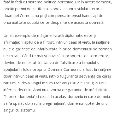
față în față cu sisteme politice opresive. Or în acest domeniu,
oricâți pumni de catifea ai slobozi asupra stilului literar al
doamnei Cornea, nu poți compensa imensul handicap de
onorabilitate socială ce te desparte de această doamnă.
Un alt exemplu de măgărie livrată diplomatic este și
afirmația: “Faptul de a fi fost, într-un ceas al vieții, la înălțime
nu e o garanție de infailibilitate în orice domeniu și pe termen
nelimitat”. Când te mai și lauzi că ai proprietatea termenilor,
devine de neiertat tentativa de falsificare a timpului și
spațiului în folos propriu. Doamna Cornea nu a fost la înălțime
doar într-un ceas al vieții, într-o fulgurantă secvență de curaj
rarisim, ci de-a lungul mai multor ani (1982 ““ 1989) ai unui
infernal deceniu. Apoi nu e vorba de garanție de infaibilitate
“în orice domeniu” ci exact în același domeniu în care domnia
sa “a spălat obrazul intregii națiuni”, domeniul luptei de unul
singur cu sistemul.