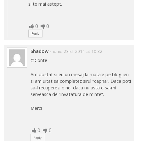
si te mai astept.
0
0
Reply
Shadow
-
iunie 23rd, 2011 at 10:32
@Conte
Am postat si eu un mesaj la matale pe blog ieri
si am uitat sa completez sirul “capha”. Daca poti
sa-l recuperezi bine, daca nu asta e sa-mi
serveasca de “invatatura de minte”.
Merci
0
0
Reply