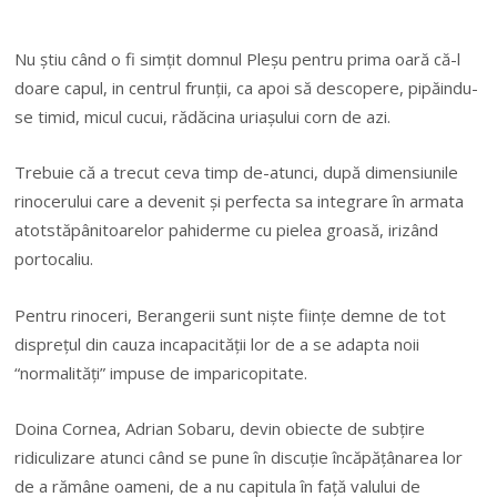
Nu știu când o fi simțit domnul Pleșu pentru prima oară că-l
doare capul, in centrul frunții, ca apoi să descopere, pipăindu-
se timid, micul cucui, rădăcina uriașului corn de azi.
Trebuie că a trecut ceva timp de-atunci, după dimensiunile
rinocerului care a devenit și perfecta sa integrare în armata
atotstăpânitoarelor pahiderme cu pielea groasă, irizând
portocaliu.
Pentru rinoceri, Berangerii sunt niște ființe demne de tot
disprețul din cauza incapacității lor de a se adapta noii
“normalități” impuse de imparicopitate.
Doina Cornea, Adrian Sobaru, devin obiecte de subțire
ridiculizare atunci când se pune în discuție încăpățânarea lor
de a rămâne oameni, de a nu capitula în față valului de