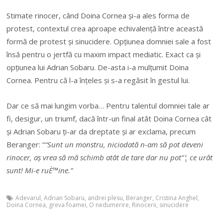
Stimate rinocer, când Doina Cornea și-a ales forma de
protest, contextul crea aproape echivalență între această
formă de protest și sinucidere. Opțiunea domniei sale a fost
însă pentru o jertfă cu maxim impact mediatic. Exact ca și
opțiunea lui Adrian Sobaru. De-asta i-a mulțumit Doina
Cornea. Pentru că l-a înțeles și s-a regăsit în gestul lui.
Dar ce să mai lungim vorba… Pentru talentul domniei tale ar
fi, desigur, un triumf, dacă într-un final atât Doina Cornea cât
și Adrian Sobaru ți-ar da dreptate și ar exclama, precum
Beranger: “
“Sunt un monstru, niciodată n-am să pot deveni
rinocer, a
ș
vrea să mă schimb atât de tare dar nu pot”¦ ce urât
sunt! Mi-e ru
È™
ine.”
Adevarul
,
Adrian Sobaru
,
andrei plesu
,
Beranger
,
Cristina Anghel
,
Doina Cornea
,
greva foamei
,
O nedumerire
,
Rinocerii
,
sinucidere