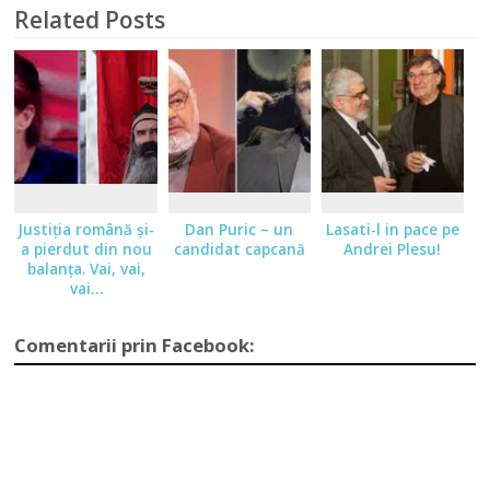
Related Posts
Justiţia română şi-
Dan Puric – un
Lasati-l in pace pe
a pierdut din nou
candidat capcană
Andrei Plesu!
balanţa. Vai, vai,
vai…
Comentarii prin Facebook: