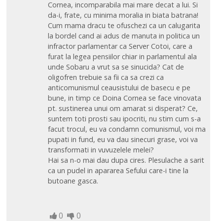
Cornea, incomparabila mai mare decat a lui. Si
da-i, frate, cu minima moralia in biata batrana!
Cum mama dracu te ofuschezi ca un calugarita
la bordel cand ai adus de manuta in politica un
infractor parlamentar ca Server Cotoi, care a
furat la legea pensiilor chiar in parlamentul ala
unde Sobaru a vrut sa se sinucida? Cat de
oligofren trebuie sa fii ca sa crezi ca
anticomunismul ceausistului de basecu e pe
bune, in timp ce Doina Cornea se face vinovata
pt. sustinerea unui om amarat si disperat? Ce,
suntem toti prosti sau ipocriti, nu stim cum s-a
facut trocul, eu va condamn comunismul, voi ma
pupati in fund, eu va dau sinecuri grase, voi va
transformati in vuvuzelele melei?
Hai sa n-o mai dau dupa cires. Plesulache a sarit
ca un pudel in apararea Sefului care-i tine la
butoane gasca.
0
0