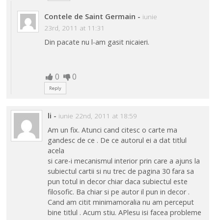
Contele de Saint Germain
-
iunie
23rd, 2011 at 11:31
Din pacate nu l-am gasit nicaieri.
0
0
Reply
li
-
iunie 22nd, 2011 at 18:59
Am un fix. Atunci cand citesc o carte ma
gandesc de ce . De ce autorul ei a dat titlul
acela
si care-i mecanismul interior prin care a ajuns la
subiectul cartii si nu trec de pagina 30 fara sa
pun totul in decor chiar daca subiectul este
filosofic. Ba chiar si pe autor il pun in decor .
Cand am citit minimamoralia nu am perceput
bine titlul . Acum stiu. APlesu isi facea probleme