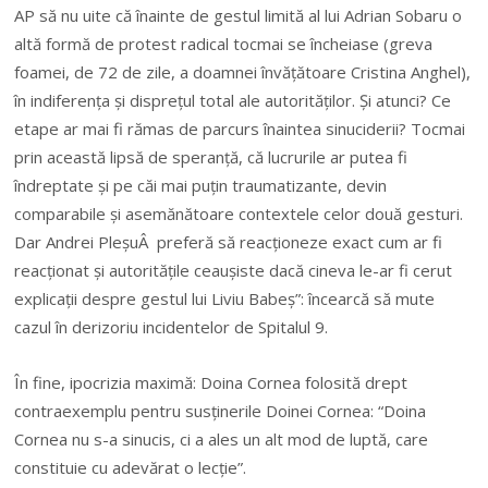
AP să nu uite că înainte de gestul limită al lui Adrian Sobaru o
altă formă de protest radical tocmai se încheiase (greva
foamei, de 72 de zile, a doamnei învățătoare Cristina Anghel),
în indiferența și disprețul total ale autorităților. Și atunci? Ce
etape ar mai fi rămas de parcurs înaintea sinuciderii? Tocmai
prin această lipsă de speranță, că lucrurile ar putea fi
îndreptate și pe căi mai puțin traumatizante, devin
comparabile și asemănătoare contextele celor două gesturi.
Dar Andrei PleșuÂ preferă să reacționeze exact cum ar fi
reacționat și autoritățile ceaușiste dacă cineva le-ar fi cerut
explicații despre gestul lui Liviu Babeș”: încearcă să mute
cazul în derizoriu incidentelor de Spitalul 9.
În fine, ipocrizia maximă: Doina Cornea folosită drept
contraexemplu pentru susținerile Doinei Cornea: “Doina
Cornea nu s-a sinucis, ci a ales un alt mod de luptă, care
constituie cu adevărat o lecție”.