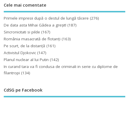
Cele mai comentate
Primele impresii după o destul de lungă tăcere
(276)
De data asta Mihai Gâdea a greşit!
(187)
Sincronicitati si pilde
(167)
România masacrată de flotanţi
(163)
Pe scurt, de la distanță
(161)
Activistul Djokovic
(147)
Planul nuclear al lui Putin
(142)
In curand tara va fi condusa de criminali in serie cu diplome de
filantropi
(134)
CdSG pe Facebook