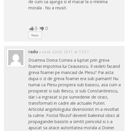
de cum sa ajunga si el macar la o minima
morala . Nu a reusit.
0
0
Reply
radu
-
iunie 22nd, 2011 at 13:57
Doamna Doina Cornea a luptat prin greva
foamei impotriva lui Ceausescu. Il vedeti facand
greva foamei pe mancaul de Plesu? Pai asta
dupa o zi de greva foamei era sub pamant! Nu
numai ca Plesu prospera sub basecu, asa cum a
prosperat si sub Iliescu, si sub Constantinescu,
dar i-a ingrasat si pe sumedenie de ciraci,
transformati in cadre ale actualei Puteri.
Articolul angelologului diversionist m-a revoltat
la culme. Fostul filozof devenit balerinul obez al
propagandei basiste a simtit pericolul si s-a
apucat sa atace autoritatea morala a Doinei