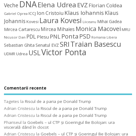
DNA
Elena Udrea
EVZ
Veche
Florian Coldea
Klaus Iohannis
Klaus
Ion Cristoiu
ICCJ
Gabriel Oprea
Laura Kovesi
Johannis
Mihai Gadea
Kovesi
Liiceanu
Monica Macovei
Mircea Mihaies
Mircea Cartarescu
MRU
Ponta
PSD
PDL
PNL
Plesu
Nicusor Dan
Romania Libera
Traian Basescu
SRI
Sebastian Ghita
Senatul EVZ
Victor Ponta
USL
UDMR
Udrea
Comentarii recente
Tagetes
la
Riscul de a paria pe Donald Trump
Adrian Cristescu
la
Riscul de a paria pe Donald Trump
Adrian Cristescu
la
Riscul de a paria pe Donald Trump
Phariseul
la
Goebels – ul CTP şi Goeringul Ilie Bolojan: ura
viscerală dând în clocot
Adrian Cristescu
la
Goebels – ul CTP şi Goeringul Ilie Bolojan: ura