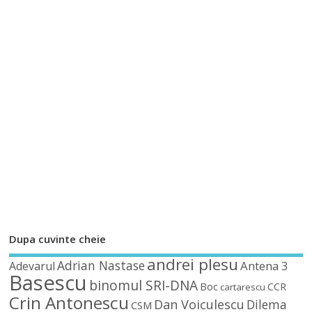
Dupa cuvinte cheie
andrei plesu
Adrian Nastase
Antena 3
Adevarul
Basescu
binomul SRI-DNA
Boc
CCR
cartarescu
Crin Antonescu
Dan Voiculescu
Dilema
CSM