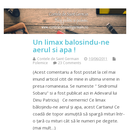
Un limax balosindu-ne
aerul si apa !
Contele de Saint Germain
10/06/2011
Polemice
23 Comments
(Acest comentariu a fost postat la cel mai
imund articol citit de mine in ultima vreme in
presa romaneasa. Se numeste " Sindromul
Sobaru" si a fost publicat azi in Adevarul lui
Dinu Patriciu) Ce nemernic! Ce limax
băloșindu-ne aerul și apa, acest Cartianu! Ce
coadă de topor asmuțită să spargă mituri într-
o țară cu mituri cât să le numeri pe degete.
(mai mult…)