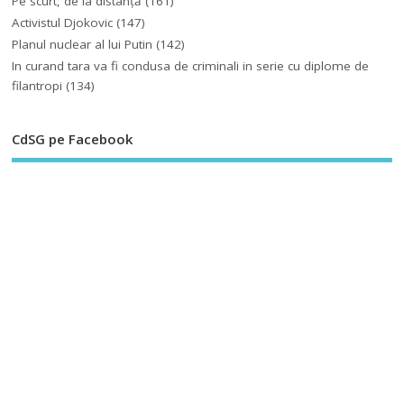
Pe scurt, de la distanță
(161)
Activistul Djokovic
(147)
Planul nuclear al lui Putin
(142)
In curand tara va fi condusa de criminali in serie cu diplome de
filantropi
(134)
CdSG pe Facebook