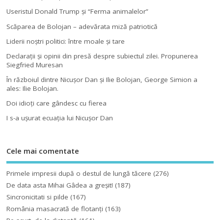
Useristul Donald Trump şi “Ferma animalelor”
Scăparea de Bolojan – adevărata miză patriotică
Liderii noştri politici: între moale şi tare
Declaraţii şi opinii din presă despre subiectul zilei. Propunerea
Siegfried Muresan
În războiul dintre Nicuşor Dan şi Ilie Bolojan, George Simion a
ales: Ilie Bolojan.
Doi idioţi care gândesc cu fierea
I s-a uşurat ecuaţia lui Nicuşor Dan
Cele mai comentate
Primele impresii după o destul de lungă tăcere
(276)
De data asta Mihai Gâdea a greşit!
(187)
Sincronicitati si pilde
(167)
România masacrată de flotanţi
(163)