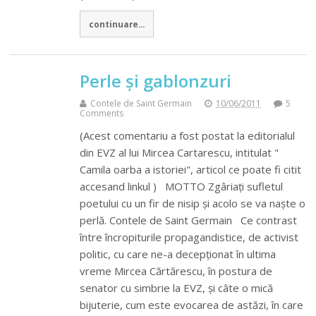
continuare...
Perle și gablonzuri
Contele de Saint Germain
10/06/2011
5
Comments
(Acest comentariu a fost postat la editorialul
din EVZ al lui Mircea Cartarescu, intitulat "
Camila oarba a istoriei", articol ce poate fi citit
accesand linkul ) MOTTO Zgâriați sufletul
poetului cu un fir de nisip și acolo se va naște o
perlă. Contele de Saint Germain Ce contrast
între încropiturile propagandistice, de activist
politic, cu care ne-a decepționat în ultima
vreme Mircea Cărtărescu, în postura de
senator cu simbrie la EVZ, și câte o mică
bijuterie, cum este evocarea de astăzi, în care