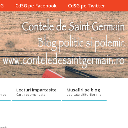
SG
CdSG pe Facebook
CdSG pe Twitter
Lecturi impartasite
Musafiri pe blog
mice
Carti recomandate
dedicata cititorilor mei
ents