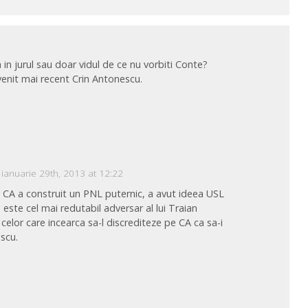
 in jurul sau doar vidul de ce nu vorbiti Conte?
enit mai recent Crin Antonescu.
ianuarie 29th, 2013 at 12:22
. CA a construit un PNL puternic, a avut ideea USL
 este cel mai redutabil adversar al lui Traian
l celor care incearca sa-l discrediteze pe CA ca sa-i
scu.