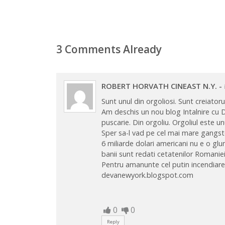
3 Comments Already
ROBERT HORVATH CINEAST N.Y.
-
Sunt unul din orgoliosi. Sunt creiator
Am deschis un nou blog Intalnire cu 
puscarie. Din orgoliu. Orgoliul este un
Sper sa-l vad pe cel mai mare gangster
6 miliarde dolari americani nu e o glu
banii sunt redati cetatenilor Romaniei
Pentru amanunte cel putin incendiar
devanewyork.blogspot.com
0
0
Reply