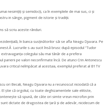
umai nesimțiți și semidocți, ca în exemplele de mai sus, ci și
stru in sânge, pigment de istorie și tradiții.
ins să scriu aceste rânduri.
ezidențială, în banca susținătorilor săi se afla Neagu Djuvara. Pe
onest.Â Lucrurile s-au sucit însă brusc după episodul “Tudor
lera extravaganța colegului său mai tânăr de a prefera
ul parierii pe valori neconfirmate încă. De atunci Crin Antonescu
Djuvara criticul neîmpăcat al acestuia, exemplul preferat al B1TV
escu ori Becali, Neagu Djuvara nu a recunoscut niciodată că a
 El știe că orgoliul, cu toate deghizamentele sale elitiste,
contenește să spună, de câte ori simte vreun microfon prin
lă sunt dictate de dragostea de țară și de adevăr, nicidecum de