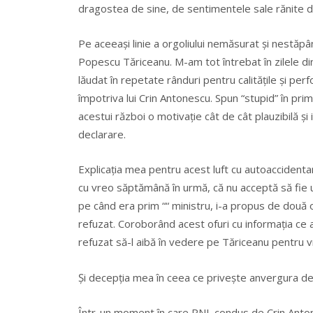
dragostea de sine, de sentimentele sale rănite de 
Pe aceeași linie a orgoliului nemăsurat și nestăpâ
Popescu Tăriceanu. M-am tot întrebat în zilele di
lăudat în repetate rânduri pentru calitățile și pe
împotriva lui Crin Antonescu. Spun “stupid” în pri
acestui război o motivație cât de cât plauzibilă și
declarare.
Explicația mea pentru acest luft cu autoaccidenta
cu vreo săptămână în urmă, că nu acceptă să fie um
pe când era prim ““ ministru, i-a propus de două or
refuzat. Coroborând acest ofuri cu informația ce a 
refuzat să-l aibă în vedere pe Tăriceanu pentru vr
Și decepția mea în ceea ce privește anvergura de p
Într-un moment în care PNL condus de Crin Antones