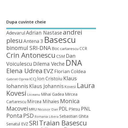
Dupa cuvinte cheie
andrei
Adrian Nastase
Adevarul
Basescu
plesu
Antena 3
binomul SRI-DNA
Boc
CCR
cartarescu
Crin Antonescu
Dan
CSM
DNA
Voiculescu
Dilema Veche
Elena Udrea
EVZ
Florian Coldea
Klaus
Ion Cristoiu
ICCJ
Gabriel Oprea
Laura
Iohannis
Klaus Johannis
Kovesi
Kovesi
Mihai Gadea
Mircea
Liiceanu
Monica
Mircea Mihaies
Cartarescu
Macovei
PDL
PNL
Plesu
MRU
Nicusor Dan
Ponta
PSD
Sebastian Ghita
Romania Libera
Traian Basescu
SRI
Senatul EVZ