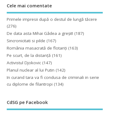
Cele mai comentate
Primele impresii după o destul de lungă tăcere
(276)
De data asta Mihai Gâdea a greşit!
(187)
Sincronicitati si pilde
(167)
România masacrată de flotanţi
(163)
Pe scurt, de la distanță
(161)
Activistul Djokovic
(147)
Planul nuclear al lui Putin
(142)
In curand tara va fi condusa de criminali in serie
cu diplome de filantropi
(134)
CdSG pe Facebook