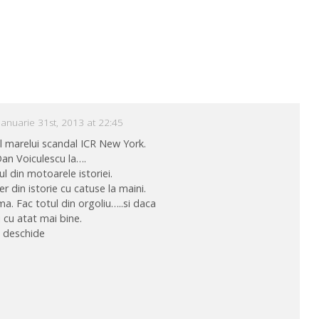
ianuarie 31st, 2013 at 22:45
ul marelui scandal ICR New York.
Dan Voiculescu la….
ul din motoarele istoriei.
 din istorie cu catuse la maini.
ma. Fac totul din orgoliu…..si daca
 cu atat mai bine.
e deschide