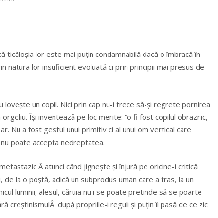
 că ticăloșia lor este mai puțin condamnabilă dacă o îmbracă în
in natura lor insuficient evoluată ci prin principii mai presus de
 lovește un copil. Nici prin cap nu-i trece să-și regrete pornirea
goliu. Își inventează pe loc merite: “o fi fost copilul obraznic,
ar. Nu a fost gestul unui primitiv ci al unui om vertical care
ă nu poate accepta nedreptatea.
metastazic Â atunci când jignește și înjură pe oricine-i critică
, de la o poștă, adică un subprodus uman care a tras, la un
cul luminii, alesul, căruia nu i se poate pretinde să se poarte
 creștinismulÂ după propriile-i reguli și puțin îi pasă de ce zic