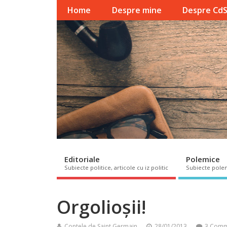
Home
Despre mine
Despre Cd
Editoriale
Polemice
Subiecte politice, articole cu iz politic
Subiecte pole
Orgolioșii!
Contele de Saint Germain
28/01/2013
3 Comm