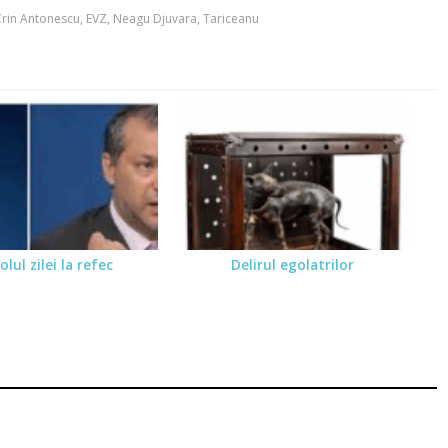
Crin Antonescu
,
EVZ
,
Neagu Djuvara
,
Tariceanu
olul zilei la refec
Delirul egolatrilor