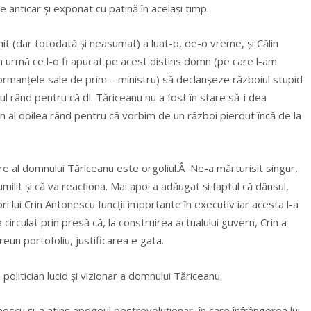
anticar și exponat cu patină în același timp.
nit (dar totodată și neasumat) a luat-o, de-o vreme, și Călin
n urmă ce l-o fi apucat pe acest distins domn (pe care l-am
rformanțele sale de prim – ministru) să declanșeze războiul stupid
mul rând pentru că dl. Tăriceanu nu a fost în stare să-i dea
 in al doilea rând pentru că vorbim de un război pierdut încă de la
re al domnului Tăriceanu este orgoliul.Â Ne-a mărturisit singur,
ilit și că va reacționa. Mai apoi a adăugat și faptul că dânsul,
i lui Crin Antonescu funcții importante în executiv iar acesta l-a
circulat prin presă că, la construirea actualului guvern, Crin a
eun portofoliu, justificarea e gata.
olitician lucid și vizionar a domnului Tăriceanu.
cu și-a atins apogeul postrevoluționar, în care înfrângerea lui