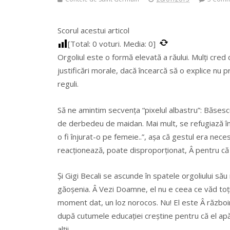
Scorul acestui articol
[Total:
0
voturi. Media:
0
]
Orgoliul este o formă elevată a răului. Mulți cred
justificări morale, dacă încearcă să o explice nu pr
reguli.
Să ne amintim secvența “pixelul albastru”: Băsescu
de derbedeu de maidan. Mai mult, se refugiază în or
o fi înjurat-o pe femeie..”, așa că gestul era neces
reacționează, poate disproporționat, Â pentru c
Și Gigi Becali se ascunde în spatele orgoliului său 
găoșenia. Â Vezi Doamne, el nu e ceea ce văd toți
moment dat, un loz norocos. Nu! El este Â războini
după cutumele educației creștine pentru că el apără
alții.