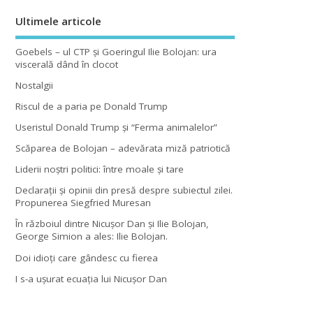
Ultimele articole
Goebels – ul CTP şi Goeringul Ilie Bolojan: ura
viscerală dând în clocot
Nostalgii
Riscul de a paria pe Donald Trump
Useristul Donald Trump şi “Ferma animalelor”
Scăparea de Bolojan – adevărata miză patriotică
Liderii noştri politici: între moale şi tare
Declaraţii şi opinii din presă despre subiectul zilei.
Propunerea Siegfried Muresan
În războiul dintre Nicuşor Dan şi Ilie Bolojan,
George Simion a ales: Ilie Bolojan.
Doi idioţi care gândesc cu fierea
I s-a uşurat ecuaţia lui Nicuşor Dan