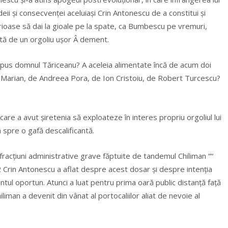
ii și consecvenței aceluiași Crin Antonescu de a constitui și
ctorioase să dai la gioale pe la spate, ca Bumbescu pe vremuri,
tată de un orgoliu ușor Â dement.
-a pus domnul Tăriceanu? A aceleia alimentate încă de acum doi
ea Marian, de Andreea Pora, de Ion Cristoiu, de Robert Turcescu?
are a avut șiretenia să exploateze în interes propriu orgoliul lui
 spre o gafă descalificantă.
nfracțiuni administrative grave făptuite de tandemul Chiliman ““
12 Crin Antonescu a aflat despre acest dosar și despre intenția
ntul oportun. Atunci a luat pentru prima oară public distanță față
iliman a devenit din vânat al portocaliilor aliat de nevoie al