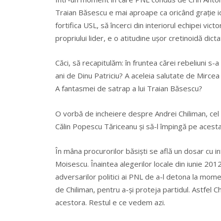
Traian Băsescu e mai aproape ca oricând grație ide
fortifica USL, să încerci din interiorul echipei vi
propriului lider, e o atitudine ușor cretinoidă dic
Căci, să recapitulăm: în fruntea cărei rebeliuni s
ani de Dinu Patriciu? A aceleia salutate de Mirc
A fantasmei de satrap a lui Traian Băsescu?
O vorbă de incheiere despre Andrei Chiliman, cel c
Călin Popescu Tăriceanu și să-l împingă pe acesta
În mâna procurorilor băsiști se află un dosar cu i
Moisescu. Înaintea alegerilor locale din iunie 20
adversarilor politici ai PNL de a-l detona la mome
de Chiliman, pentru a-și proteja partidul. Astfel Ch
acestora. Restul e ce vedem azi.