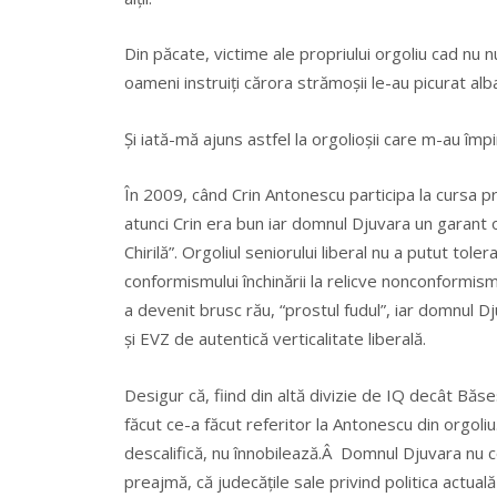
Din păcate, victime ale propriului orgoliu cad nu n
oameni instruiți cărora strămoșii le-au picurat alba
Și iată-mă ajuns astfel la orgolioșii care m-au împ
În 2009, când Crin Antonescu participa la cursa pr
atunci Crin era bun iar domnul Djuvara un garant 
Chirilă”. Orgoliul seniorului liberal nu a putut to
conformismului închinării la relicve nonconformism
a devenit brusc rău, “prostul fudul”, iar domnul 
și EVZ de autentică verticalitate liberală.
Desigur că, fiind din altă divizie de IQ decât Băs
făcut ce-a făcut referitor la Antonescu din orgoliu.
descalifică, nu înnobilează.Â Domnul Djuvara nu 
preajmă, că judecățile sale privind politica actua