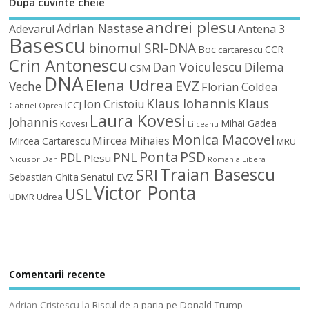
Dupa cuvinte cheie
andrei plesu
Adrian Nastase
Antena 3
Adevarul
Basescu
binomul SRI-DNA
Boc
CCR
cartarescu
Crin Antonescu
Dan Voiculescu
Dilema
CSM
DNA
Elena Udrea
EVZ
Veche
Florian Coldea
Klaus Iohannis
Klaus
Ion Cristoiu
ICCJ
Gabriel Oprea
Laura Kovesi
Johannis
Mihai Gadea
Kovesi
Liiceanu
Monica Macovei
Mircea Mihaies
Mircea Cartarescu
MRU
Ponta
PSD
PDL
PNL
Plesu
Nicusor Dan
Romania Libera
Traian Basescu
SRI
Sebastian Ghita
Senatul EVZ
Victor Ponta
USL
UDMR
Udrea
Comentarii recente
Adrian Cristescu
la
Riscul de a paria pe Donald Trump