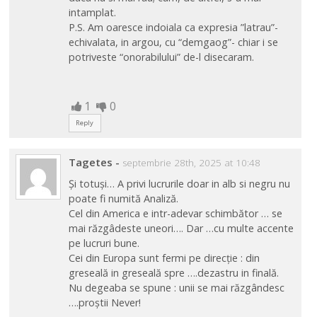
intamplat.
P.S. Am oaresce indoiala ca expresia ”latrau”-
echivalata, in argou, cu “demgaog”- chiar i se
potriveste “onorabilului” de-l disecaram.
1
0
Reply
Tagetes
-
septembrie 28th, 2025 at 10:48
Și totuși… A privi lucrurile doar in alb si negru nu
poate fi numită Analiză.
Cel din America e intr-adevar schimbător … se
mai răzgâdeste uneori…. Dar …cu multe accente
pe lucruri bune.
Cei din Europa sunt fermi pe direcție : din
greseală in greseală spre ….dezastru in finală.
Nu degeaba se spune : unii se mai răzgândesc
….proștii Never!