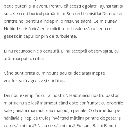
beţia puterii şi a averii. Pentru că aceşti egolatri, ajunşi tari şi
sus, se cred buricul pământului. Se cred trimişii lui Dumnezeu
printre noi pentru a îndeplini o misiune sacră. Ce misiune?
Nefiind scrisă nicăieri explicit, o echivalează cu ceea ce
găsesc în capul lor plin de turbulenţe.
Ei nu recunosc nicio cenzură. Ei nu acceptă observaţii şi, cu
atât mai puţin, critici.
Când sunt prinşi cu minciuna sau cu declaraţii inepte
vociferează agresiv şi sfidător.
Din nou exemplific cu “al nostru”. Habotnicul nostru păstor
mioritic nu se lasă intimidat când este confruntat cu propriile
sale găinării mai mult sau mai puţin penale. O dă imediat pe
hăhăială şi replică trufaş învârtind mătănii printre degete: “şi
ce-o să-mi facă? N-au ce să-mi facă! Eu sunt B. Lui B. nu-i