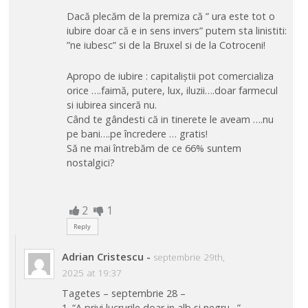
Dacă plecăm de la premiza că ” ura este tot o
iubire doar că e in sens invers” putem sta linistiti:
”ne iubesc” si de la Bruxel si de la Cotroceni!
Apropo de iubire : capitaliștii pot comercializa
orice ….faimă, putere, lux, iluzii….doar farmecul
si iubirea sinceră nu.
Când te gândesti că in tinerete le aveam ….nu
pe bani….pe încredere … gratis!
Să ne mai întrebăm de ce 66% suntem
nostalgici?
2
1
Reply
Adrian Cristescu
-
septembrie 29th,
2025 at 19:37
Tagetes – septembrie 28 –
1. “A privi lucrurile doar in alb si negru…”