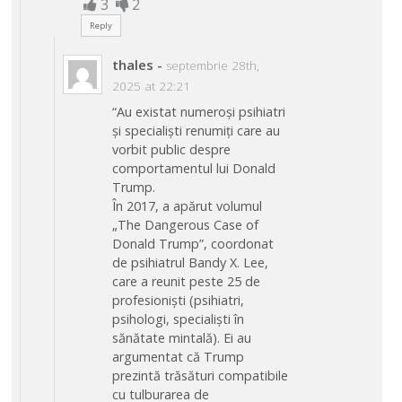
3
2
Reply
thales
-
septembrie 28th,
2025 at 22:21
“Au existat numeroși psihiatri
și specialiști renumiți care au
vorbit public despre
comportamentul lui Donald
Trump.
În 2017, a apărut volumul
„The Dangerous Case of
Donald Trump”, coordonat
de psihiatrul Bandy X. Lee,
care a reunit peste 25 de
profesioniști (psihiatri,
psihologi, specialiști în
sănătate mintală). Ei au
argumentat că Trump
prezintă trăsături compatibile
cu tulburarea de