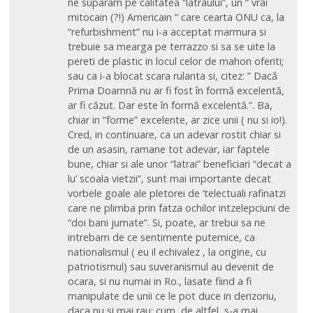
ne suparam pe calitatea “latraului”, un “ vrai
mitocain (?!) Americain ” care cearta ONU ca, la
“refurbishment” nu i-a acceptat marmura si
trebuie sa mearga pe terrazzo si sa se uite la
pereti de plastic in locul celor de mahon oferiti;
sau ca i-a blocat scara rulanta si, citez: ” Dacă
Prima Doamnă nu ar fi fost în formă excelentă,
ar fi căzut. Dar este în formă excelentă.”. Ba,
chiar in “forme” excelente, ar zice unii ( nu si io!).
Cred, in continuare, ca un adevar rostit chiar si
de un asasin, ramane tot adevar, iar faptele
bune, chiar si ale unor “latrai” beneficiari “decat a
lu’ scoala vietzii”, sunt mai importante decat
vorbele goale ale pletorei de ‘telectuali rafinatzi
care ne plimba prin fatza ochilor intzelepciuni de
“doi bani jumate”. Si, poate, ar trebui sa ne
intrebam de ce sentimente puternice, ca
nationalismul ( eu il echivalez , la origine, cu
patriotismul) sau suveranismul au devenit de
ocara, si nu numai in Ro., lasate fiind a fi
manipulate de unii ce le pot duce in derizoriu,
daca nu si mai rau; cum, de altfel, s-a mai