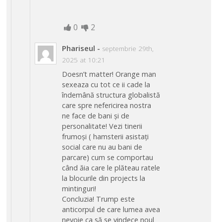
0
2
Phariseul
-
septembrie 29th,
2025 at 10:21
Doesn’t matter! Orange man
sexeaza cu tot ce ii cade la
îndemână structura globalistă
care spre nefericirea nostra
ne face de bani și de
personalitate! Vezi tinerii
frumoși ( hamsterii asistați
social care nu au bani de
parcare) cum se comportau
când ăia care le plăteau ratele
la blocurile din projects la
mintinguri!
Concluzia! Trump este
anticorpul de care lumea avea
nevoie ca să se vindece noul