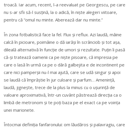
troacă. Iar acum, recent, l-a reevaluat pe Georgescu, pe care
nu s-ar sfii să-l susţină, la o adică, în nişte alegeri viitoare,
pentru că “omul nu minte. Aberează dar nu minte.”
În zona fotbalistică face la fel. Flux şi reflux. Azi laudă, mâine
calcă în picioare, poimâine o dă iarăşi în scrânciob şi tot aşa,
dileală alternativă în funcţie de umori şi rezultate. Puţin îi pasă
că-şi tratează oamenii ca pe nişte pisoare, că impresia pe
care o lasă în urmă ca pe o dâră galbejita e de incontinent pe
care nici pamperşii nu-l mai ajută, care se udă singur şi apoi
se laudă că împrăştie în jur culoare şi parfum… Ameninţă,
laudă, jigneşte, trece de la plus la minus cu o uşurinţă de
valoare aproximativă, într-un cuvânt păstrează direcţia ca o
limbă de metronom şi te poţi baza pe el exact ca pe voinţa
unei marionete.
Întocmai definiţia fanfaronului: om lăudăros şi palavragiu, care