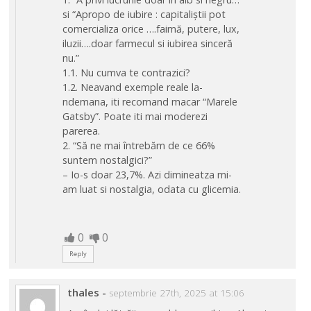
si “Apropo de iubire : capitaliștii pot
comercializa orice ….faimă, putere, lux,
iluzii….doar farmecul si iubirea sinceră
nu.”
1.1. Nu cumva te contrazici?
1.2. Neavand exemple reale la-
ndemana, iti recomand macar “Marele
Gatsby”. Poate iti mai moderezi
parerea.
2. “Să ne mai întrebăm de ce 66%
suntem nostalgici?”
– Io-s doar 23,7%. Azi dimineatza mi-
am luat si nostalgia, odata cu glicemia.
0
0
Reply
thales
-
septembrie 27th, 2025 at 15:06