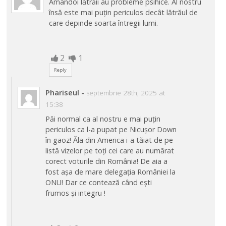
Amândoi lătrăii au probleme psihice. Al nostru
însă este mai puțin periculos decât lătrăul de
care depinde soarta întregii lumi.
2
1
Reply
Phariseul
-
septembrie 28th, 2025 at
15:38
Păi normal ca al nostru e mai puțin
periculos ca l-a pupat pe Nicușor Down
în gaoz! Ăla din America i-a tăiat de pe
listă vizelor pe toți cei care au numărat
corect voturile din România! De aia a
fost așa de mare delegația României la
ONU! Dar ce contează când ești
frumos și integru !