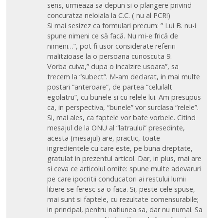
sens, urmeaza sa depun si o plangere privind
concuratza neloiala la C.C. ( nu al PCR!)
Si mai sesizez ca formulari precum: ” Lui B. nu-i
spune nimeni ce să facă. Nu mi-e frică de
nimeni…”, pot fi usor considerate referiri
malitzioase la o persoana cunoscuta 9.
Vorba cuiva,” dupa o incalzire usoara”, sa
trecem la “subect”. M-am declarat, in mai multe
postari “anteroare”, de partea “celuilalt
egolatru”, cu bunele si cu relele lui. Am presupus
ca, in perspectiva, “bunele” vor surclasa “relele”.
Si, mai ales, ca faptele vor bate vorbele. Citind
mesajul de la ONU al “latraului” presedinte,
acesta (mesajul) are, practic, toate
ingredientele cu care este, pe buna dreptate,
gratulat in prezentul articol. Dar, in plus, mai are
si ceva ce articolul omite: spune multe adevaruri
pe care ipocritii conducatori ai restului lumii
libere se feresc sa o faca. Si, peste cele spuse,
mai sunt si faptele, cu rezultate comensurabile;
in principal, pentru natiunea sa, dar nu numai. Sa