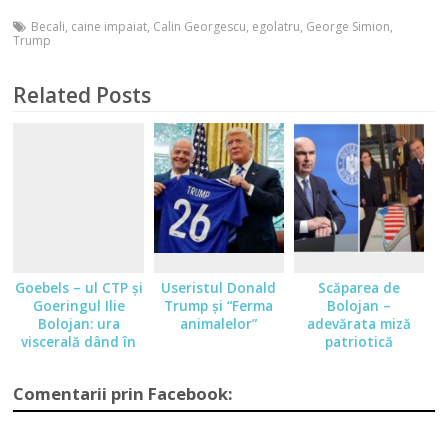
Becali
,
caine impaiat
,
Calin Georgescu
,
egolatru
,
George Simion
,
Trump
Related Posts
Goebels – ul CTP şi
Useristul Donald
Scăparea de
Goeringul Ilie
Trump şi “Ferma
Bolojan –
Bolojan: ura
animalelor”
adevărata miză
viscerală dând în
patriotică
clocot
Comentarii prin Facebook: