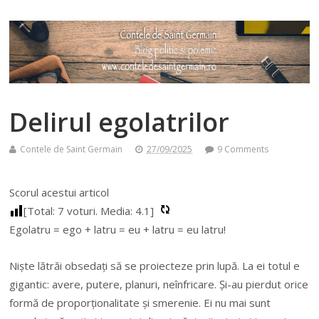
Delirul egolatrilor
Contele de Saint Germain
27/09/2025
9 Comments
Scorul acestui articol
[Total:
7
voturi. Media:
4.1
]
Egolatru = ego + latru = eu + latru = eu latru!
Nişte lătrăi obsedaţi să se proiecteze prin lupă. La ei totul e
gigantic: avere, putere, planuri, neînfricare. Şi-au pierdut orice
formă de proporţionalitate şi smerenie. Ei nu mai sunt