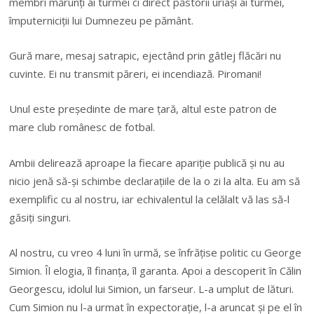
membri mărunţi ai turmei ci direct păstorii uriaşi ai turmei,
împuterniciţii lui Dumnezeu pe pământ.
Gură mare, mesaj satrapic, ejectând prin gâtlej flăcări nu
cuvinte. Ei nu transmit păreri, ei incendiază. Piromani!
Unul este preşedinte de mare ţară, altul este patron de
mare club românesc de fotbal.
Ambii delirează aproape la fiecare apariţie publică şi nu au
nicio jenă să-şi schimbe declaraţiile de la o zi la alta. Eu am să
exemplific cu al nostru, iar echivalentul la celălalt vă las să-l
găsiţi singuri.
Al nostru, cu vreo 4 luni în urmă, se înfrăţise politic cu George
Simion. Îl elogia, îl finanţa, îl garanta. Apoi a descoperit în Călin
Georgescu, idolul lui Simion, un farseur. L-a umplut de lături.
Cum Simion nu l-a urmat în expectoraţie, l-a aruncat şi pe el în