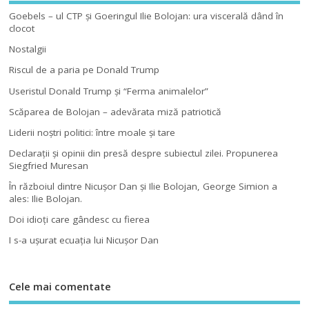
Goebels – ul CTP şi Goeringul Ilie Bolojan: ura viscerală dând în
clocot
Nostalgii
Riscul de a paria pe Donald Trump
Useristul Donald Trump şi “Ferma animalelor”
Scăparea de Bolojan – adevărata miză patriotică
Liderii noştri politici: între moale şi tare
Declaraţii şi opinii din presă despre subiectul zilei. Propunerea
Siegfried Muresan
În războiul dintre Nicuşor Dan şi Ilie Bolojan, George Simion a
ales: Ilie Bolojan.
Doi idioţi care gândesc cu fierea
I s-a uşurat ecuaţia lui Nicuşor Dan
Cele mai comentate