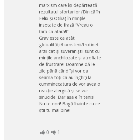
marxism care își depărtează
rezultatul sfortarilor (Dinică în
Felix și Otilia) în mințile
însetate de frază “Vreau o
țară ca afară!l” .
Grav este ca atât
globalității/hamsterii/trotinet
arzii cat și suveraniștii sunt cu
mințile anchilozate și atrofiate
de frustrare! Doamne dă-le
zile până când își vor da
seama toți ca au înghiți la
cumminecatura de vor avea o
reacție alergică și se vor
sinucide! Dar așa e în tenis!
Nu te opri! Bagă înainte cu ce
știi tu mai bine!
0
1