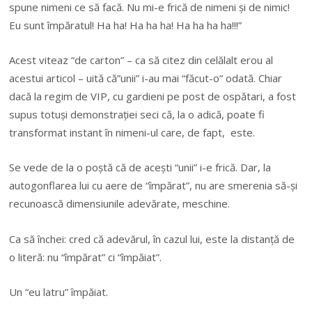
spune nimeni ce să facă. Nu mi-e frică de nimeni şi de nimic!
Eu sunt împăratul! Ha ha! Ha ha ha! Ha ha ha ha!!!”
Acest viteaz “de carton” – ca să citez din celălalt erou al
acestui articol – uită că”unii” i-au mai “făcut-o” odată. Chiar
dacă la regim de VIP, cu gardieni pe post de ospătari, a fost
supus totuşi demonstraţiei seci că, la o adică, poate fi
transformat instant în nimeni-ul care, de fapt, este.
Se vede de la o poştă că de aceşti “unii” i-e frică. Dar, la
autogonflarea lui cu aere de “împărat”, nu are smerenia să-şi
recunoască dimensiunile adevărate, meschine.
Ca să închei: cred că adevărul, în cazul lui, este la distanţă de
o literă: nu “împărat” ci “împăiat”.
Un “eu latru” împăiat.