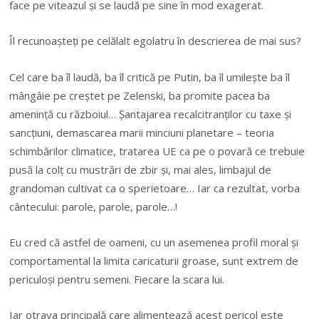
face pe viteazul şi se laudă pe sine în mod exagerat.
Îl recunoaşteţi pe celălalt egolatru în descrierea de mai sus?
Cel care ba îl laudă, ba îl critică pe Putin, ba îl umileşte ba îl
mângâie pe creştet pe Zelenski, ba promite pacea ba
ameninţă cu războiul… Şantajarea recalcitranţilor cu taxe şi
sancţiuni, demascarea marii minciuni planetare – teoria
schimbărilor climatice, tratarea UE ca pe o povară ce trebuie
pusă la colţ cu mustrări de zbir şi, mai ales, limbajul de
grandoman cultivat ca o sperietoare… Iar ca rezultat, vorba
cântecului: parole, parole, parole…!
Eu cred că astfel de oameni, cu un asemenea profil moral şi
comportamental la limita caricaturii groase, sunt extrem de
periculoşi pentru semeni. Fiecare la scara lui.
Iar otrava principală care alimentează acest pericol este