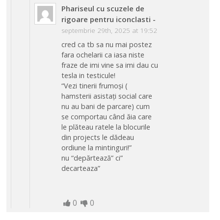
Phariseul cu scuzele de
rigoare pentru iconclasti
-
septembrie 29th, 2025 at 19:52
cred ca tb sa nu mai postez
fara ochelarii ca iasa niste
fraze de imi vine sa imi dau cu
tesla in testicule!
“Vezi tinerii frumoși (
hamsterii asistați social care
nu au bani de parcare) cum
se comportau când ăia care
le plăteau ratele la blocurile
din projects le dădeau
ordiune la mintinguri!”
nu “depărtează” ci”
decarteaza”
0
0