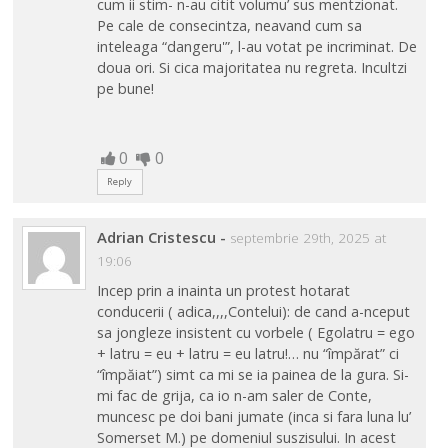
cum ii stim- n-au citit volumu’ sus mentzionat.
Pe cale de consecintza, neavand cum sa
inteleaga “dangeru'”, l-au votat pe incriminat. De
doua ori. Si cica majoritatea nu regreta. Incultzi
pe bune!
0
0
Reply
Adrian Cristescu
-
septembrie 29th, 2025 at
19:06
Incep prin a inainta un protest hotarat
conducerii ( adica,,,,Contelui): de cand a-nceput
sa jongleze insistent cu vorbele ( Egolatru = ego
+ latru = eu + latru = eu latru!… nu “împărat” ci
“împăiat”) simt ca mi se ia painea de la gura. Si-
mi fac de grija, ca io n-am saler de Conte,
muncesc pe doi bani jumate (inca si fara luna lu’
Somerset M.) pe domeniul suszisului. In acest