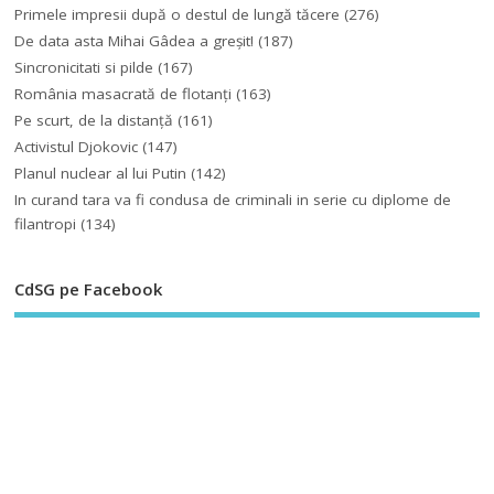
Primele impresii după o destul de lungă tăcere
(276)
De data asta Mihai Gâdea a greşit!
(187)
Sincronicitati si pilde
(167)
România masacrată de flotanţi
(163)
Pe scurt, de la distanță
(161)
Activistul Djokovic
(147)
Planul nuclear al lui Putin
(142)
In curand tara va fi condusa de criminali in serie cu diplome de
filantropi
(134)
CdSG pe Facebook