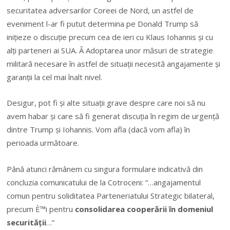
securitatea adversarilor Coreei de Nord, un astfel de
eveniment l-ar fi putut determina pe Donald Trump să
inițieze o discuție precum cea de ieri cu Klaus Iohannis și cu
alți parteneri ai SUA. Â Adoptarea unor măsuri de strategie
militară necesare în astfel de situații necesită angajamente și
garanții la cel mai înalt nivel.
Desigur, pot fi și alte situații grave despre care noi să nu
avem habar și care să fi generat discuția în regim de urgență
dintre Trump și Iohannis. Vom afla (dacă vom afla) în
perioada următoare.
Până atunci rămânem cu singura formulare indicativă din
concluzia comunicatului de la Cotroceni: “…angajamentul
comun pentru soliditatea Parteneriatului Strategic bilateral,
precum È™i pentru
consolidarea cooperării în domeniul
securității
…”