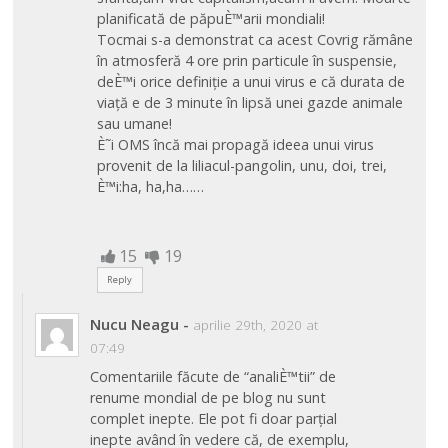
planificată de păpuÈ™arii mondiali!
Tocmai s-a demonstrat ca acest Covrig rămâne
în atmosferă 4 ore prin particule în suspensie,
deÈ™i orice definiție a unui virus e că durata de
viață e de 3 minute în lipsă unei gazde animale
sau umane!
È˜i OMS încă mai propagă ideea unui virus
provenit de la liliacul-pangolin, unu, doi, trei,
È™i:ha, ha,ha……
15
19
Reply
Nucu Neagu
-
aprilie 29th, 2020 at
07:49
Comentariile făcute de “analiÈ™tii” de
renume mondial de pe blog nu sunt
complet inepte. Ele pot fi doar parțial
inepte având în vedere că, de exemplu,