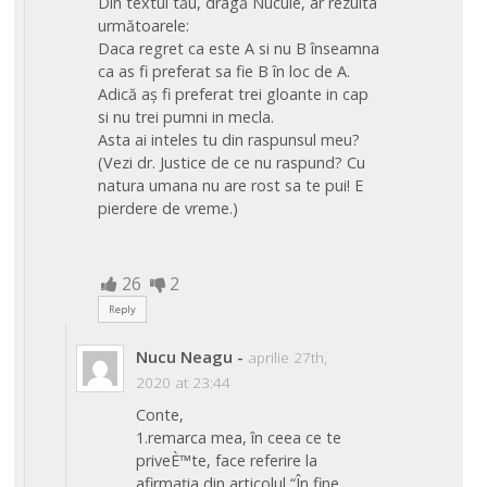
Din textul tău, dragă Nucule, ar rezulta
următoarele:
Daca regret ca este A si nu B înseamna
ca as fi preferat sa fie B în loc de A.
Adică aș fi preferat trei gloante in cap
si nu trei pumni in mecla.
Asta ai inteles tu din raspunsul meu?
(Vezi dr. Justice de ce nu raspund? Cu
natura umana nu are rost sa te pui! E
pierdere de vreme.)
26
2
Reply
Nucu Neagu
-
aprilie 27th,
2020 at 23:44
Conte,
1.remarca mea, în ceea ce te
priveÈ™te, face referire la
afirmația din articolul “În fine,