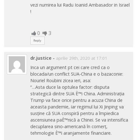
vezi numirea lui Radu Ioanid Ambasador in Israel
!
0
3
Reply
dr.justice
-
aprilie 29th, 2020 at 17:01
Inca un argument pt cei care cred ca o
blocada/un conflict SUA-China e o bazaconie:
Nouriel Roubini zicea ieri, asa:
“…Asta duce la optulea factor: disputa
strategică dintre SUA È™i China. Administrația
Trump va face orice pentru a acuza China de
aceasta pandemie, iar regimul lui Xi Jinping va
susține că SUA conspiră pentru a împiedica
ascensiunea paÈ™nică a Chinei. Se va intensifica
decuplarea sino-americană în comerț,
tehmologie È™i aranjamente financiare.