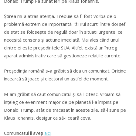
Donald Trump l-a sunat ieri pe Klaus Iohannis.
Știrea mi-a atras atenția. Trebuie să fi fost vorba de o
problemă extrem de importantă. “žFirul scurt” între doi șefi
de stat se folosește de regulă doar în situații urgente, ce
necesită consens și acțiune imediată. Mai ales când unul
dintre ei este președintele SUA. Altfel, există un întreg
aparat administrativ care să gestioneze relațiile curente.
Președinția română s-a grăbit să dea un comunicat. Oricine
încearcă să joace și electoral un astfel de moment.
M-am grăbit să caut comunicatul și să-l citesc. Vroiam să
înțeleg ce eveniment major de pe planetă l-a împins pe
Donald Trump, atât de tracasat în aceste zile, să-l sune pe
Klaus Iohannis, desigur ca să-i ceară ceva.
Comunicatul îl aveți
aici
.