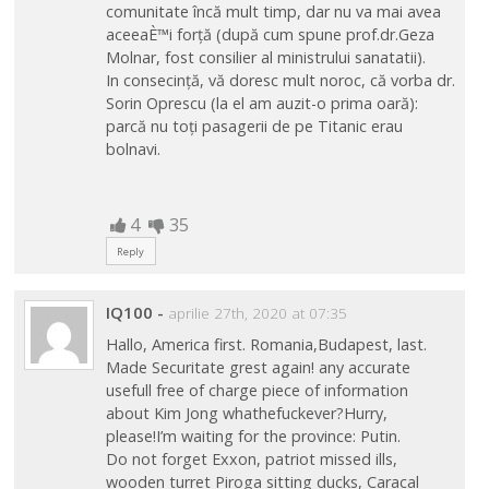
comunitate încă mult timp, dar nu va mai avea
aceeaÈ™i forță (după cum spune prof.dr.Geza
Molnar, fost consilier al ministrului sanatatii).
In consecință, vă doresc mult noroc, că vorba dr.
Sorin Oprescu (la el am auzit-o prima oară):
parcă nu toți pasagerii de pe Titanic erau
bolnavi.
4
35
Reply
IQ100
-
aprilie 27th, 2020 at 07:35
Hallo, America first. Romania,Budapest, last.
Made Securitate grest again! any accurate
usefull free of charge piece of information
about Kim Jong whathefuckever?Hurry,
please!I’m waiting for the province: Putin.
Do not forget Exxon, patriot missed ills,
wooden turret Piroga sitting ducks, Caracal