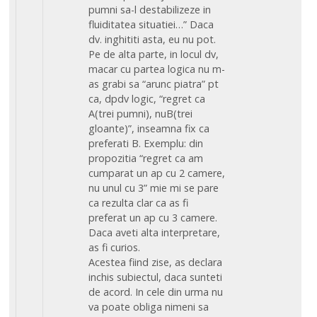
pumni sa-l destabilizeze in
fluiditatea situatiei…” Daca
dv. inghititi asta, eu nu pot.
Pe de alta parte, in locul dv,
macar cu partea logica nu m-
as grabi sa “arunc piatra” pt
ca, dpdv logic, “regret ca
A(trei pumni), nuB(trei
gloante)”, inseamna fix ca
preferati B. Exemplu: din
propozitia “regret ca am
cumparat un ap cu 2 camere,
nu unul cu 3” mie mi se pare
ca rezulta clar ca as fi
preferat un ap cu 3 camere.
Daca aveti alta interpretare,
as fi curios.
Acestea fiind zise, as declara
inchis subiectul, daca sunteti
de acord. In cele din urma nu
va poate obliga nimeni sa