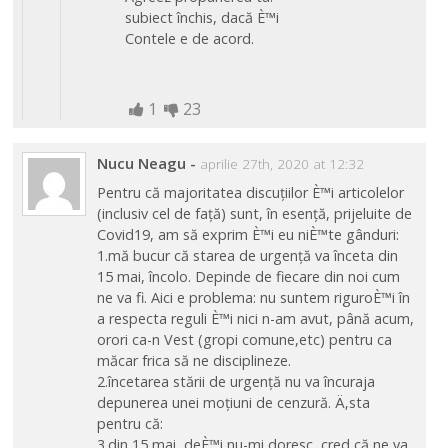
subiect închis, dacă È™i
Contele e de acord.
1
23
Nucu Neagu
-
aprilie 27th, 2020 at 12:32
Pentru că majoritatea discuțiilor È™i articolelor
(inclusiv cel de față) sunt, în esență, prijeluite de
Covid19, am să exprim È™i eu niÈ™te gânduri:
1.mă bucur că starea de urgență va înceta din
15 mai, încolo. Depinde de fiecare din noi cum
ne va fi. Aici e problema: nu suntem riguroÈ™i în
a respecta reguli È™i nici n-am avut, până acum,
orori ca-n Vest (gropi comune,etc) pentru ca
măcar frica să ne disciplineze.
2.încetarea stării de urgență nu va încuraja
depunerea unei moțiuni de cenzură. Ä‚sta
pentru că:
3.din 15 mai, deÈ™i nu-mi doresc, cred că ne va