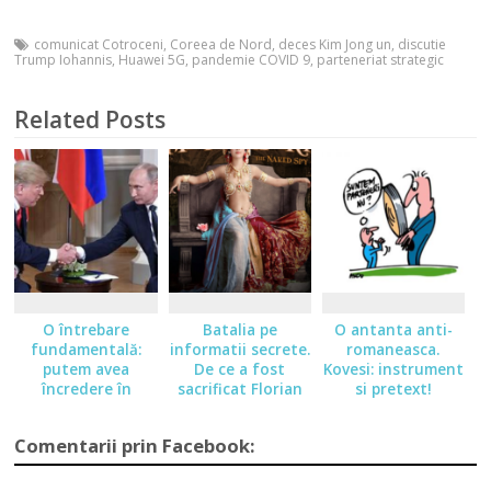
comunicat Cotroceni
,
Coreea de Nord
,
deces Kim Jong un
,
discutie
Trump Iohannis
,
Huawei 5G
,
pandemie COVID 9
,
parteneriat strategic
Related Posts
O întrebare
Batalia pe
O antanta anti-
fundamentală:
informatii secrete.
romaneasca.
putem avea
De ce a fost
Kovesi: instrument
încredere în
sacrificat Florian
si pretext!
promisiunile lui
Coldea
Donald Trump?
Comentarii prin Facebook: