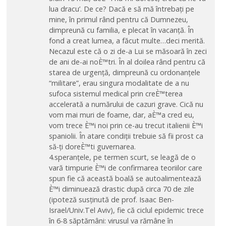
lua dracu’. De ce? Dacă e să mă întrebați pe
mine, în primul rând pentru că Dumnezeu,
dimpreună cu familia, e plecat în vacanță. În
fond a creat lumea, a făcut multe…deci merită.
Necazul este că o zi de-a Lui se măsoară în zeci
de ani de-ai noÈ™tri. În al doilea rând pentru că
starea de urgență, dimpreună cu ordonanțele
“militare”, erau singura modalitate de a nu
sufoca sistemul medical prin creÈ™terea
accelerată a numărului de cazuri grave. Cică nu
vom mai muri de foame, dar, aÈ™a cred eu,
vom trece È™i noi prin ce-au trecut italienii È™i
spaniolii. În atare condiții trebuie să fii prost ca
să-ți doreÈ™ti guvernarea.
4.speranțele, pe termen scurt, se leagă de o
vară timpurie È™i de confirmarea teoriilor care
spun fie că această boală se autoalimentează
È™i diminuează drastic după circa 70 de zile
(ipoteză susținută de prof. Isaac Ben-
Israel/Univ.Tel Aviv), fie că ciclul epidemic trece
în 6-8 săptămâni: virusul va rămâne în