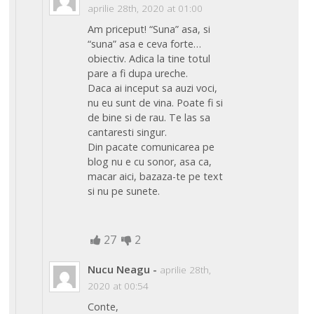
aprilie 28th, 2020 at 01:00
Am priceput! “Suna” asa, si
“suna” asa e ceva forte…
obiectiv. Adica la tine totul
pare a fi dupa ureche.
Daca ai inceput sa auzi voci,
nu eu sunt de vina. Poate fi si
de bine si de rau. Te las sa
cantaresti singur.
Din pacate comunicarea pe
blog nu e cu sonor, asa ca,
macar aici, bazaza-te pe text
si nu pe sunete.
27
2
Nucu Neagu
-
aprilie 28th,
2020 at 00:54
Conte,