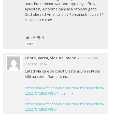
parachute, minor war pornography Jeffrey
Aplestein, Air borne baneasa otopeni garib.
God blessed America, not Romania.Is it clear??
Have a nice cap!
29
4
Reply
Conte, varza, viezure, manz.
-
aprilie 26th,
2020 at 18:34
Catedrala care se construieste acum in Rusia.
Altii au voie… Romanii, nu.
https://www.facebook.com/mod.mil.rus/videos/
226275168637987/?__tn__=-R
sau
https://www.facebook.com/mod.mil.rus/videos/
226275168637987/