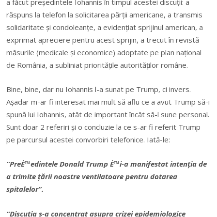
a făcut președintele Iohannis în timpul acestei discuții: a
răspuns la telefon la solicitarea părții americane, a transmis
solidaritate și condoleanțe, a evidențiat sprijinul american, a
exprimat apreciere pentru acest sprijin, a trecut în revistă
măsurile (medicale și economice) adoptate pe plan național
de România, a subliniat prioritățile autorităților române.
Bine, bine, dar nu Iohannis l-a sunat pe Trump, ci invers.
Așadar m-ar fi interesat mai mult să aflu ce a avut Trump să-i
spună lui Iohannis, atât de important încât să-l sune personal.
Sunt doar 2 referiri și o concluzie la ce s-ar fi referit Trump
pe parcursul acestei convorbiri telefonice. Iată-le:
“PreÈ™edintele Donald Trump È™i-a manifestat intenția de
a trimite țării noastre ventilatoare pentru dotarea
spitalelor”.
“Discuția s-a concentrat asupra crizei epidemiologice