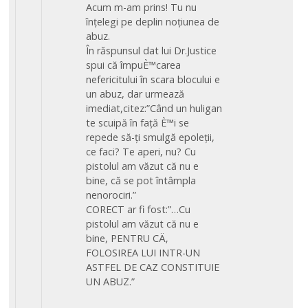
Acum m-am prins! Tu nu
înțelegi pe deplin noțiunea de
abuz.
În răspunsul dat lui Dr.Justice
spui că împuÈ™carea
nefericitului în scara blocului e
un abuz, dar urmează
imediat,citez:”Când un huligan
te scuipă în față È™i se
repede să-ți smulgă epoleții,
ce faci? Te aperi, nu? Cu
pistolul am văzut că nu e
bine, că se pot întâmpla
nenorociri.”
CORECT ar fi fost:”…Cu
pistolul am văzut că nu e
bine, PENTRU CÄ‚
FOLOSIREA LUI INTR-UN
ASTFEL DE CAZ CONSTITUIE
UN ABUZ.”