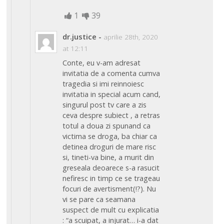
1
39
dr.justice
-
aprilie 28th, 2020
at 12:11
Conte, eu v-am adresat
invitatia de a comenta cumva
tragedia si imi reinnoiesc
invitatia in special acum cand,
singurul post tv care a zis
ceva despre subiect , a retras
totul a doua zi spunand ca
victima se droga, ba chiar ca
detinea droguri de mare risc
si, tineti-va bine, a murit din
greseala deoarece s-a rasucit
nefiresc in timp ce se trageau
focuri de avertisment(!?). Nu
vi se pare ca seamana
suspect de mult cu explicatia
: “a scuipat, a injurat… i-a dat