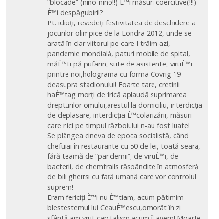
“blocade” (nino-nino!!) È™i măsuri coercitive(!!!)
È™i despăgubiri!?
Pt. idioți, revedeți festivitatea de deschidere a
jocurilor olimpice de la Londra 2012, unde se
arată în clar viitorul pe care-l trăim azi,
pandemie mondială, paturi mobile de spital,
măÈ™ti pă pufarin, sute de asistente, viruÈ™i
printre noi,holograma cu forma Covrig 19
deasupra stadionului! Foarte tare, cretinii
haÈ™tag morți de frică aplaudă suprimarea
drepturilor omului,arestul la domiciliu, interdicția
de deplasare, interdicția È™colarizării, măsuri
care nici pe timpul războiului n-au fost luate!
Se plângea cineva de epoca socialistă, când
chefuiai în restaurante cu 50 de lei, toată seara,
fără teamă de “pandemii”, de viruÈ™i, de
bacterii, de chemtrails răspândite în atmosferă
de bili gheitsi cu față umană care vor controlul
suprem!
Eram fericiți È™i nu È™tiam, acum pătimim
blestestemul lui CeauÈ™escu,omorât în zi
sfântă,am vrut capitalism,acum îl avem! Moarte