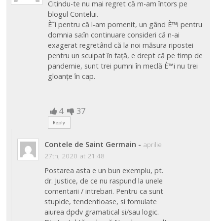
Citindu-te nu mai regret că m-am întors pe
blogul Contelui.
È˜i pentru că l-am pomenit, un gând È™i pentru
domnia sa:în continuare consideri că n-ai
exagerat regretând că la noi măsura ripostei
pentru un scuipat în față, e drept că pe timp de
pandemie, sunt trei pumni în meclă È™i nu trei
gloanțe în cap.
4
37
Reply
Contele de Saint Germain
-
aprilie
27th, 2020 at 21:48
Postarea asta e un bun exemplu, pt.
dr. Justice, de ce nu raspund la unele
comentarii / intrebari. Pentru ca sunt
stupide, tendentioase, si fomulate
aiurea dpdv gramatical si/sau logic.