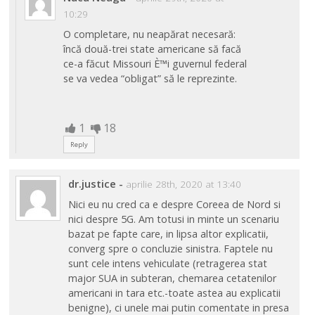
10:29
O completare, nu neapărat necesară:
încă două-trei state americane să facă
ce-a făcut Missouri È™i guvernul federal
se va vedea “obligat” să le reprezinte.
1
18
Reply
dr.justice
-
aprilie 28th, 2020 at 13:40
Nici eu nu cred ca e despre Coreea de Nord si
nici despre 5G. Am totusi in minte un scenariu
bazat pe fapte care, in lipsa altor explicatii,
converg spre o concluzie sinistra. Faptele nu
sunt cele intens vehiculate (retragerea stat
major SUA in subteran, chemarea cetatenilor
americani in tara etc.-toate astea au explicatii
benigne), ci unele mai putin comentate in presa