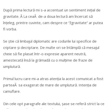
După prima lectură mi s-a accentuat un sentiment inițial de
gravitate. Â La ceaÂ de-a doua lectură am încercat să
înțeleg, printre cuvinte, cam despre ce “žgravitate” ar putea
fi vorba.
Se știe că limbajul diplomatic are codurile lui specifice de
criptare și decriptare. De multe ori se întâmplă că mesajul
cheie să fie plasat într-o expresie aparent neutră,
amestecată însă la grămadă cu o mulțime de fraze de
umplutură.
Primul lucru care mi-a atras atenția la acest comunicat a fost
parteaÂ sa exagerat de mare de umplutură. Intenția de
camuflare.
Din cele opt paragrafe ale textului, șase se referă strict la ce