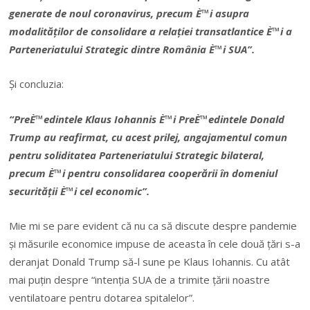
generate de noul coronavirus, precum È™i asupra
modalităților de consolidare a relației transatlantice È™i a
Parteneriatului Strategic dintre România È™i SUA”.
Și concluzia:
“PreÈ™edintele Klaus Iohannis È™i PreÈ™edintele Donald
Trump au reafirmat, cu acest prilej, angajamentul comun
pentru soliditatea Parteneriatului Strategic bilateral,
precum È™i pentru consolidarea cooperării în domeniul
securității È™i cel economic”.
Mie mi se pare evident că nu ca să discute despre pandemie
și măsurile economice impuse de aceasta în cele două țări s-a
deranjat Donald Trump să-l sune pe Klaus Iohannis. Cu atât
mai puțin despre “intenția SUA de a trimite țării noastre
ventilatoare pentru dotarea spitalelor”.