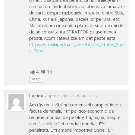
chinuit 2 saptamani pentru ca nu intelegeam
cum un om, indeobste lucid, abereaza jumatate
de carte despre razboaiele in spatiu dintre SUA,
China, Rusia si Japonia, bazele lor pe luna, etc.
Ma intrebam cine naiba plateste sute de mii de
dolari consultanta STRATFOR pt asemenea
prostii. Acum cateva zile am dat peste asta:
https://en.wikipedia.org/wiki/United_States_Spac
e_Force
4
16
Reply
Lucidu
-
aprilie 28th, 2020 at 19:55
Am râs mult văzând comentarii complet inepte
făcute de “analiÈ™ti” politico-economici de
renume mondial de pe blog..ha, ha,ha, despre
cum “stabilesc” ei trendul mondial, È™i
penalitati, È™i amenzi împotriva Chinei, È™i