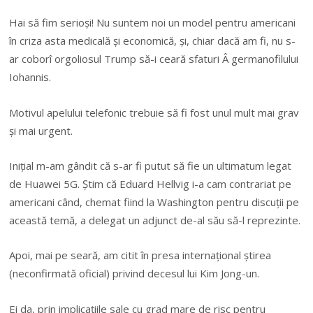
Hai să fim serioși! Nu suntem noi un model pentru americani
în criza asta medicală și economică, și, chiar dacă am fi, nu s-
ar coborî orgoliosul Trump să-i ceară sfaturi Â germanofilului
Iohannis.
Motivul apelului telefonic trebuie să fi fost unul mult mai grav
și mai urgent.
Inițial m-am gândit că s-ar fi putut să fie un ultimatum legat
de Huawei 5G. Știm că Eduard Hellvig i-a cam contrariat pe
americani când, chemat fiind la Washington pentru discuții pe
această temă, a delegat un adjunct de-al său să-l reprezinte.
Apoi, mai pe seară, am citit în presa internațional știrea
(neconfirmată oficial) privind decesul lui Kim Jong-un.
Ei da, prin implicațiile sale cu grad mare de risc pentru