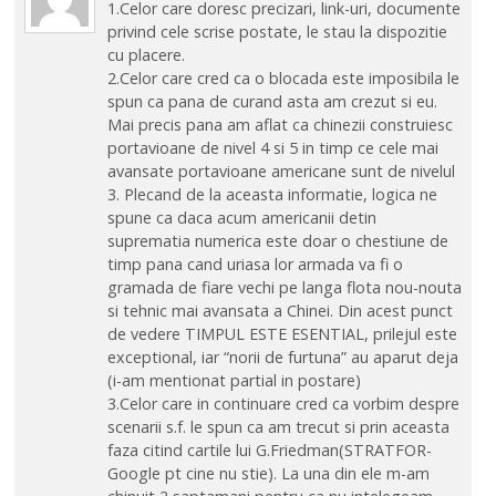
1.Celor care doresc precizari, link-uri, documente
privind cele scrise postate, le stau la dispozitie
cu placere.
2.Celor care cred ca o blocada este imposibila le
spun ca pana de curand asta am crezut si eu.
Mai precis pana am aflat ca chinezii construiesc
portavioane de nivel 4 si 5 in timp ce cele mai
avansate portavioane americane sunt de nivelul
3. Plecand de la aceasta informatie, logica ne
spune ca daca acum americanii detin
suprematia numerica este doar o chestiune de
timp pana cand uriasa lor armada va fi o
gramada de fiare vechi pe langa flota nou-nouta
si tehnic mai avansata a Chinei. Din acest punct
de vedere TIMPUL ESTE ESENTIAL, prilejul este
exceptional, iar “norii de furtuna” au aparut deja
(i-am mentionat partial in postare)
3.Celor care in continuare cred ca vorbim despre
scenarii s.f. le spun ca am trecut si prin aceasta
faza citind cartile lui G.Friedman(STRATFOR-
Google pt cine nu stie). La una din ele m-am