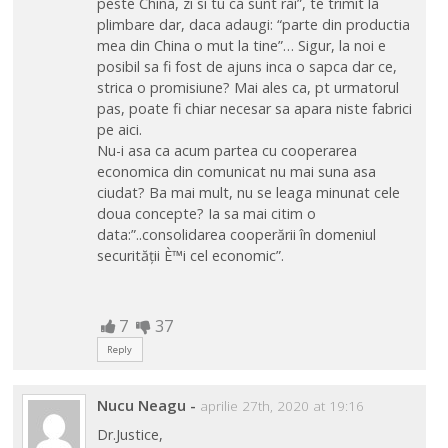
peste China, zi si tu ca sunt rai”, te trimit la
plimbare dar, daca adaugi: “parte din productia
mea din China o mut la tine”… Sigur, la noi e
posibil sa fi fost de ajuns inca o sapca dar ce,
strica o promisiune? Mai ales ca, pt urmatorul
pas, poate fi chiar necesar sa apara niste fabrici
pe aici.
Nu-i asa ca acum partea cu cooperarea
economica din comunicat nu mai suna asa
ciudat? Ba mai mult, nu se leaga minunat cele
doua concepte? Ia sa mai citim o
data:”..consolidarea cooperării în domeniul
securității È™i cel economic”.
7
37
Reply
Nucu Neagu
-
aprilie 27th, 2020 at 19:16
Dr.Justice,