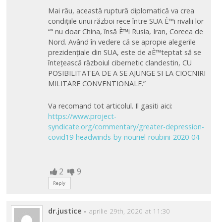
Mai rău, această ruptură diplomatică va crea
condițiile unui război rece între SUA È™i rivalii lor
““ nu doar China, însă È™i Rusia, Iran, Coreea de
Nord. Având în vedere că se apropie alegerile
prezidențiale din SUA, este de aÈ™teptat să se
întețească războiul cibernetic clandestin, CU
POSIBILITATEA DE A SE AJUNGE SI LA CIOCNIRI
MILITARE CONVENTIONALE.”
Va recomand tot articolul. Il gasiti aici:
https://www.project-
syndicate.org/commentary/greater-depression-
covid19-headwinds-by-nouriel-roubini-2020-04
2
9
Reply
dr.justice
-
aprilie 29th, 2020 at 11:30