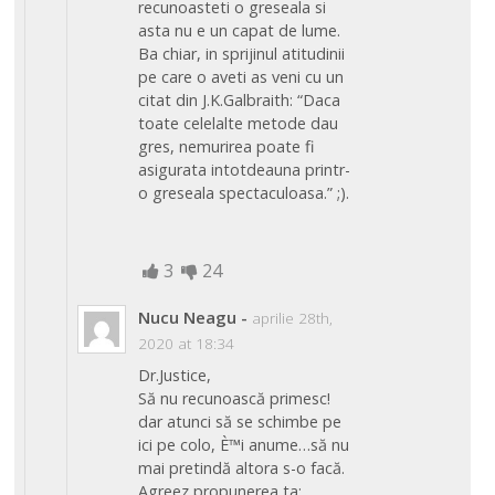
recunoasteti o greseala si
asta nu e un capat de lume.
Ba chiar, in sprijinul atitudinii
pe care o aveti as veni cu un
citat din J.K.Galbraith: “Daca
toate celelalte metode dau
gres, nemurirea poate fi
asigurata intotdeauna printr-
o greseala spectaculoasa.” ;).
3
24
Nucu Neagu
-
aprilie 28th,
2020 at 18:34
Dr.Justice,
Să nu recunoască primesc!
dar atunci să se schimbe pe
ici pe colo, È™i anume…să nu
mai pretindă altora s-o facă.
Agreez propunerea ta: