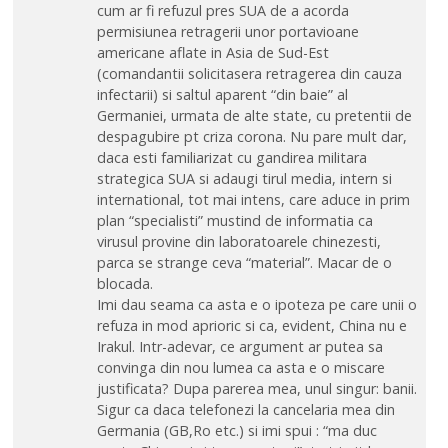
cum ar fi refuzul pres SUA de a acorda
permisiunea retragerii unor portavioane
americane aflate in Asia de Sud-Est
(comandantii solicitasera retragerea din cauza
infectarii) si saltul aparent “din baie” al
Germaniei, urmata de alte state, cu pretentii de
despagubire pt criza corona. Nu pare mult dar,
daca esti familiarizat cu gandirea militara
strategica SUA si adaugi tirul media, intern si
international, tot mai intens, care aduce in prim
plan “specialisti” mustind de informatia ca
virusul provine din laboratoarele chinezesti,
parca se strange ceva “material”. Macar de o
blocada.
Imi dau seama ca asta e o ipoteza pe care unii o
refuza in mod aprioric si ca, evident, China nu e
Irakul. Intr-adevar, ce argument ar putea sa
convinga din nou lumea ca asta e o miscare
justificata? Dupa parerea mea, unul singur: banii.
Sigur ca daca telefonezi la cancelaria mea din
Germania (GB,Ro etc.) si imi spui : “ma duc