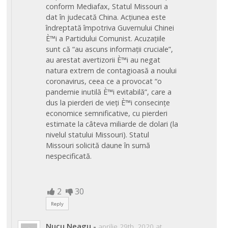
conform Mediafax, Statul Missouri a
dat în judecată China. Acțiunea este
îndreptată împotriva Guvernului Chinei
È™i a Partidului Comunist. Acuzațiile
sunt că “au ascuns informații cruciale”,
au arestat avertizorii È™i au negat
natura extrem de contagioasă a noului
coronavirus, ceea ce a provocat “o
pandemie inutilă È™i evitabilă”, care a
dus la pierderi de vieți È™i consecințe
economice semnificative, cu pierderi
estimate la câteva miliarde de dolari (la
nivelul statului Missouri). Statul
Missouri solicită daune în sumă
nespecificată.
2
30
Reply
Nucu Neagu
-
aprilie 29th, 2020 at