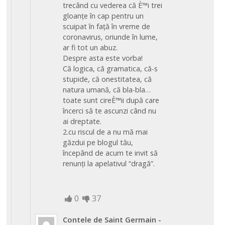
trecând cu vederea că È™i trei
gloanțe în cap pentru un
scuipat în față în vreme de
coronavirus, oriunde în lume,
ar fi tot un abuz.
Despre asta este vorba!
Că logica, că gramatica, că-s
stupide, că onestitatea, că
natura umană, că bla-bla…
toate sunt cireÈ™ii după care
încerci să te ascunzi când nu
ai dreptate.
2.cu riscul de a nu mă mai
găzdui pe blogul tău,
începând de acum te invit să
renunți la apelativul “dragă”.
0
37
Contele de Saint Germain
-