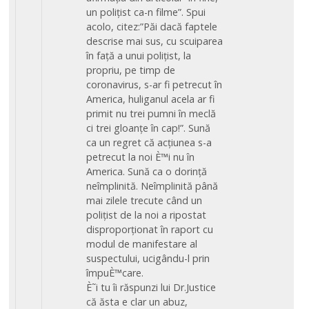
un polițist ca-n filme”. Spui
acolo, citez:”Păi dacă faptele
descrise mai sus, cu scuiparea
în față a unui polițist, la
propriu, pe timp de
coronavirus, s-ar fi petrecut în
America, huliganul acela ar fi
primit nu trei pumni în meclă
ci trei gloanțe în cap!”. Sună
ca un regret că acțiunea s-a
petrecut la noi È™i nu în
America. Sună ca o dorință
neîmplinită. Neîmplinită până
mai zilele trecute când un
polițist de la noi a ripostat
disproporționat în raport cu
modul de manifestare al
suspectului, ucigându-l prin
împuÈ™care.
È˜i tu îi răspunzi lui Dr.Justice
că ăsta e clar un abuz,