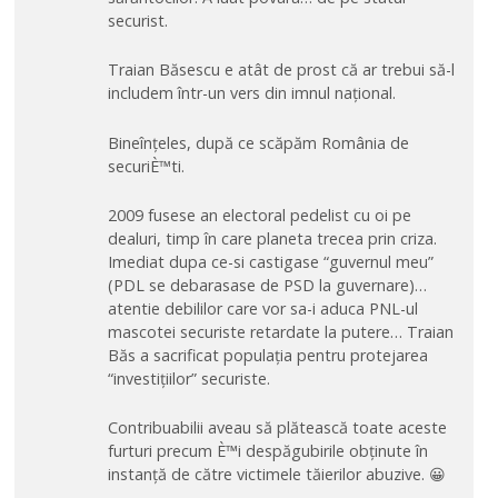
securist.
Traian Băsescu e atât de prost că ar trebui să-l
includem într-un vers din imnul național.
Bineînțeles, după ce scăpăm România de
securiÈ™ti.
2009 fusese an electoral pedelist cu oi pe
dealuri, timp în care planeta trecea prin criza.
Imediat dupa ce-si castigase “guvernul meu”
(PDL se debarasase de PSD la guvernare)…
atentie debililor care vor sa-i aduca PNL-ul
mascotei securiste retardate la putere… Traian
Băs a sacrificat populația pentru protejarea
“investițiilor” securiste.
Contribuabilii aveau să plătească toate aceste
furturi precum È™i despăgubirile obținute în
instanță de către victimele tăierilor abuzive. 😀