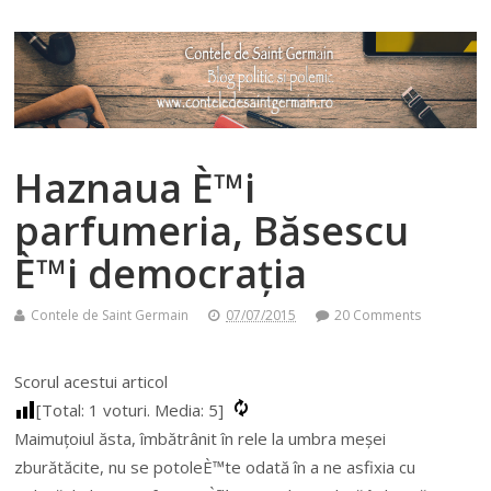
Haznaua È™i
parfumeria, Băsescu
È™i democrația
Contele de Saint Germain
07/07/2015
20 Comments
Scorul acestui articol
[Total:
1
voturi. Media:
5
]
Maimuțoiul ăsta, îmbătrânit în rele la umbra meșei
zburătăcite, nu se potoleÈ™te odată în a ne asfixia cu