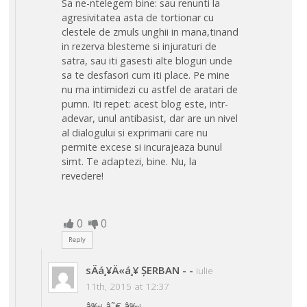
Sa ne-ntelegem bine: sau renunti la
agresivitatea asta de tortionar cu
clestele de zmuls unghii in mana,tinand
in rezerva blesteme si injuraturi de
satra, sau iti gasesti alte bloguri unde
sa te desfasori cum iti place. Pe mine
nu ma intimidezi cu astfel de aratari de
pumn. Iti repet: acest blog este, intr-
adevar, unul antibasist, dar are un nivel
al dialogului si exprimarii care nu
permite excese si incurajeaza bunul
simt. Te adaptezi, bine. Nu, la
revedere!
0
0
Reply
sÄá¸¥Ä«á¸¥ ȘERBAN -
-
iulie
11th, 2015 at 12:37
â‰¡ â˜€ â‰¡