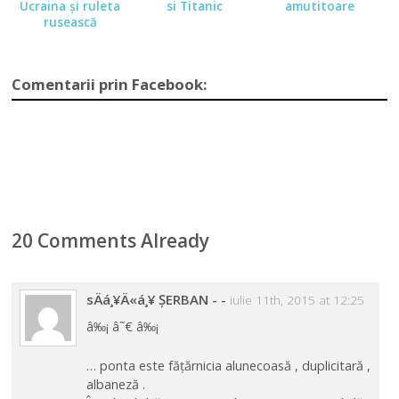
Ucraina şi ruleta
si Titanic
amutitoare
rusească
Comentarii prin Facebook:
20 Comments Already
sÄá¸¥Ä«á¸¥ ȘERBAN -
-
iulie 11th, 2015 at 12:25
â‰¡ â˜€ â‰¡
… ponta este fățărnicia alunecoasă , duplicitară ,
albaneză .