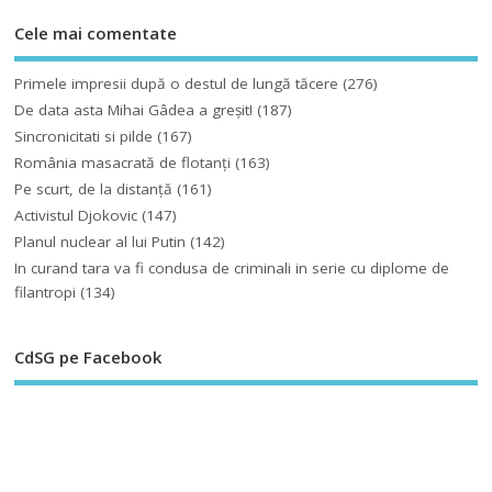
Cele mai comentate
Primele impresii după o destul de lungă tăcere
(276)
De data asta Mihai Gâdea a greşit!
(187)
Sincronicitati si pilde
(167)
România masacrată de flotanţi
(163)
Pe scurt, de la distanță
(161)
Activistul Djokovic
(147)
Planul nuclear al lui Putin
(142)
In curand tara va fi condusa de criminali in serie cu diplome de
filantropi
(134)
CdSG pe Facebook