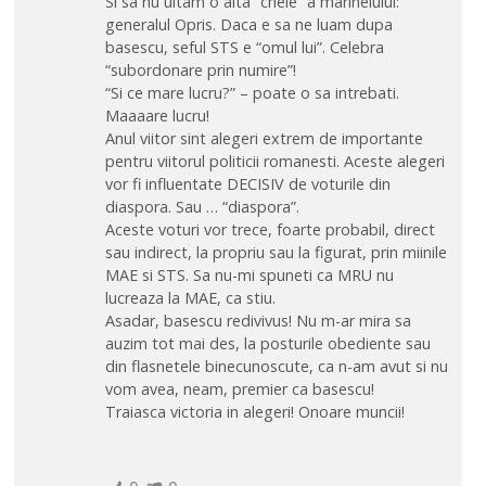
Si sa nu uitam o alta “cheie” a marinelului:
generalul Opris. Daca e sa ne luam dupa
basescu, seful STS e “omul lui”. Celebra
“subordonare prin numire”!
“Si ce mare lucru?” – poate o sa intrebati.
Maaaare lucru!
Anul viitor sint alegeri extrem de importante
pentru viitorul politicii romanesti. Aceste alegeri
vor fi influentate DECISIV de voturile din
diaspora. Sau … “diaspora”.
Aceste voturi vor trece, foarte probabil, direct
sau indirect, la propriu sau la figurat, prin miinile
MAE si STS. Sa nu-mi spuneti ca MRU nu
lucreaza la MAE, ca stiu.
Asadar, basescu redivivus! Nu m-ar mira sa
auzim tot mai des, la posturile obediente sau
din flasnetele binecunoscute, ca n-am avut si nu
vom avea, neam, premier ca basescu!
Traiasca victoria in alegeri! Onoare muncii!