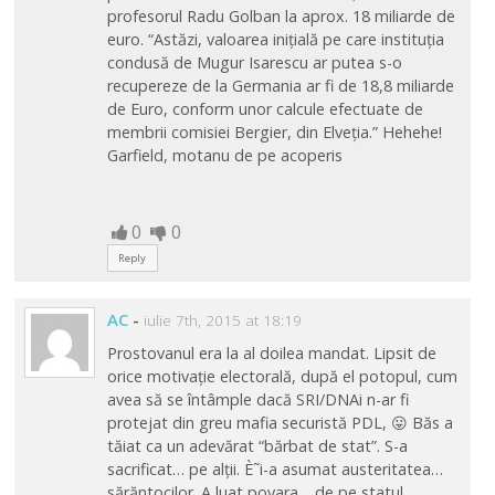
profesorul Radu Golban la aprox. 18 miliarde de
euro. “Astăzi, valoarea inițială pe care instituția
condusă de Mugur Isarescu ar putea s-o
recupereze de la Germania ar fi de 18,8 miliarde
de Euro, conform unor calcule efectuate de
membrii comisiei Bergier, din Elveția.” Hehehe!
Garfield, motanu de pe acoperis
0
0
Reply
AC
-
iulie 7th, 2015 at 18:19
Prostovanul era la al doilea mandat. Lipsit de
orice motivație electorală, după el potopul, cum
avea să se întâmple dacă SRI/DNAi n-ar fi
protejat din greu mafia securistă PDL, 😛 Băs a
tăiat ca un adevărat “bărbat de stat”. S-a
sacrificat… pe alții. È˜i-a asumat austeritatea…
sărăntocilor. A luat povara… de pe statul