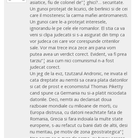
asiatice, fiu de colonel de”¦ ghici?… securitate.
Un gunoi protejat de licurici, de berlinici si de cei
care il mostenesc la carma mafiei antiromanesti.
Un gunoi care le-a protejat interesele,
ignorandu-le pe cele ele romanilor. El stia ca va
veni si clipa judecatii si s-a asigurat din timp ca
vor judeca cei care vor corespunde criteriilor
sale. Vor mai trece inca zece ani pana vom
putea avea un verdict corect. Evident, va fi prea
tarziu”¦ asa cum nici comunismul n-a fost
judecat corect.
Un jeg de la evz, tzutzarul Andronic, ne invata el
cata dreptate au nemtii sa ceara plata datoriilor
si cat de prost e economistul Thomas Piketty
cand spune ca Germania nu si-a platit niciodata
datoriile. Deci, nemtii au declansat doua
razboaie mondiale cu milioane de morti, cu
Europa distrusa, cu datorii neachitate fata de
Romania, Grecia si fara indoiala la multe state
europene, s-au refacut cu banii dati de altii, desi
nu meritau, pe motiv de zona geostrategica”¦