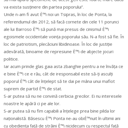
va exista susținere din partea poporului”.
Unde n-am fi avut È™i noi un Tsipras, în loc de Ponta, la
referendumul din 2012, să facă cornete din cele 11 porunci
ale lui Barroso È™i să pună mai presus de cinismul È™i
egoismele occidentale voința poporului său. N-a fost să fie. În
loc de patriotism, plecăciuni libidinoase. În loc de justiție
adevărată, binoame de represiune È™i de abjecte jocuri
politice.
Iar acum prinde glas gaia asta zbanghie pentru a ne învăța ce
e bine È™i ce e rău, cât de iresponsabil este să-ți asculți
poporul È™i cât de înțelept să te dai pe mâna unui mafiot
suprem de partid È™i de stat.
S-ar putea să nu ne convină cerbicia grecilor. Ei nu interesele
noastre le apără ci pe ale lor.
S-ar putea să nu fim capabili a înțelege prea bine pilda lor
naționalistă. Băsescu È™i Ponta ne-au obiÈ™nuit în ultimii ani
cu obediența față de străini È™i nicidecum cu respectul față