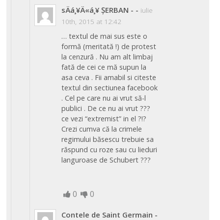
sÄá¸¥Ä«á¸¥ ȘERBAN -
-
iulie
10th, 2015 at 12:42
… textul de mai sus este o
formă (meritată !) de protest
la cenzură . Nu am alt limbaj
fată de cei ce mă supun la
asa ceva . Fii amabil si citeste
textul din sectiunea facebook
. Cel pe care nu ai vrut să-l
publici . De ce nu ai vrut ???
ce vezi “extremist” in el ?!?
Crezi cumva că la crimele
regimului băsescu trebuie sa
răspund cu roze sau cu lieduri
languroase de Schubert ???
0
0
Contele de Saint Germain
-