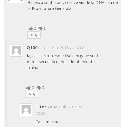
Basescu sunt, sper, cele ce vin de la DNA sau de
la Procuratura Generala…
0
0
Reply
IQ100
-
iulie 10th, 2015 at 10:08
da; ca il iarta…respectivele organe sunt
oficine securistice, deci de obedienta
straina
0
0
Reply
Ultor
-
iulie 11th, 2015 at
22:32
Ca cam asa-i…