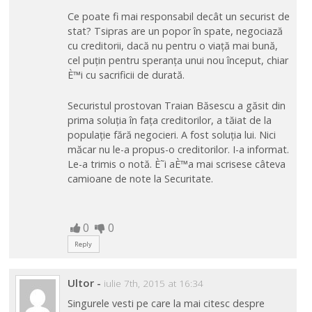
Ce poate fi mai responsabil decât un securist de
stat? Tsipras are un popor în spate, negociază
cu creditorii, dacă nu pentru o viață mai bună,
cel puțin pentru speranța unui nou început, chiar
È™i cu sacrificii de durată.
Securistul prostovan Traian Băsescu a găsit din
prima soluția în fața creditorilor, a tăiat de la
populație fără negocieri. A fost soluția lui. Nici
măcar nu le-a propus-o creditorilor. I-a informat.
Le-a trimis o notă. È˜i aÈ™a mai scrisese câteva
camioane de note la Securitate.
0
0
Reply
Ultor
-
iulie 7th, 2015 at 16:34
Singurele vesti pe care la mai citesc despre