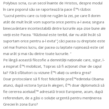
Polybius scria, cu un secol înainte de Hristos, despre modul
în care poporul său se raportează la pace È™i război:
“Lucrul pentru care cu toții ne rugăm la zei, pe care îl dorim
atât de mult încât vom suporta orice pentru a-l avea; singura
binecuvântare incontestabilă dintre lucrurile așa-zise bune ale
vieții este Pacea. “Războiul este teribil, dar nu atât încât să
suportam orice pentru a-l evita”¦căci pacea cu dreptate este
cel mai frumos lucru, dar pacea cu lașitate rușinoasă este cel
mai urât și mai rău dintre toate lucrurile. “
Pe lângă această filozofie a demnității naționale care, sigur, l-
a inspirat È™i mobilizat, Tsipras să fi acționat chiar de capul
lui? Fără sfătuitori cu viziune È™i aliați cu umbra grea?
Doar protocolare să fi fost felicitările preÈ™edintelui Obama
atunci, după victoria Syriza în alegeri, È™i doar diplomatică să
fie cererea aceluiaÈ™ adresată troicii Europene, acum, după
referendum, de a găsi o soluție urgentă pentru menținerea
Greciei în zona Euro?