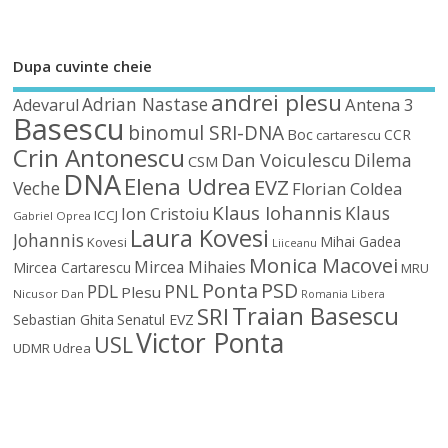
Dupa cuvinte cheie
andrei plesu
Adrian Nastase
Antena 3
Adevarul
Basescu
binomul SRI-DNA
Boc
CCR
cartarescu
Crin Antonescu
Dan Voiculescu
Dilema
CSM
DNA
Elena Udrea
EVZ
Veche
Florian Coldea
Klaus Iohannis
Klaus
Ion Cristoiu
ICCJ
Gabriel Oprea
Laura Kovesi
Johannis
Mihai Gadea
Kovesi
Liiceanu
Monica Macovei
Mircea Mihaies
Mircea Cartarescu
MRU
Ponta
PSD
PDL
PNL
Plesu
Nicusor Dan
Romania Libera
Traian Basescu
SRI
Sebastian Ghita
Senatul EVZ
Victor Ponta
USL
UDMR
Udrea