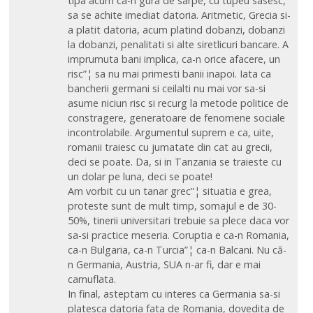
tipa acum ca-n gura de sarpe, cu tupeu sasesc,
sa se achite imediat datoria. Aritmetic, Grecia si-
a platit datoria, acum platind dobanzi, dobanzi
la dobanzi, penalitati si alte siretlicuri bancare. A
imprumuta bani implica, ca-n orice afacere, un
risc”¦ sa nu mai primesti banii inapoi. Iata ca
bancherii germani si ceilalti nu mai vor sa-si
asume niciun risc si recurg la metode politice de
constragere, generatoare de fenomene sociale
incontrolabile. Argumentul suprem e ca, uite,
romanii traiesc cu jumatate din cat au grecii,
deci se poate. Da, si in Tanzania se traieste cu
un dolar pe luna, deci se poate!
Am vorbit cu un tanar grec”¦ situatia e grea,
proteste sunt de mult timp, somajul e de 30-
50%, tinerii universitari trebuie sa plece daca vor
sa-si practice meseria. Coruptia e ca-n Romania,
ca-n Bulgaria, ca-n Turcia”¦ ca-n Balcani. Nu că-
n Germania, Austria, SUA n-ar fi, dar e mai
camuflata.
In final, asteptam cu interes ca Germania sa-si
platesca datoria fata de Romania, dovedita de