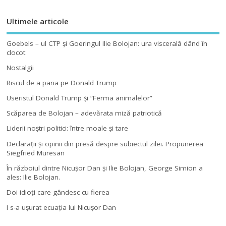
Ultimele articole
Goebels – ul CTP şi Goeringul Ilie Bolojan: ura viscerală dând în
clocot
Nostalgii
Riscul de a paria pe Donald Trump
Useristul Donald Trump şi “Ferma animalelor”
Scăparea de Bolojan – adevărata miză patriotică
Liderii noştri politici: între moale şi tare
Declaraţii şi opinii din presă despre subiectul zilei. Propunerea
Siegfried Muresan
În războiul dintre Nicuşor Dan şi Ilie Bolojan, George Simion a
ales: Ilie Bolojan.
Doi idioţi care gândesc cu fierea
I s-a uşurat ecuaţia lui Nicuşor Dan