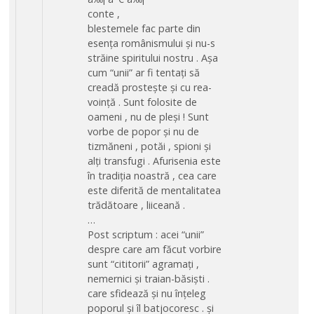
conte ,
blestemele fac parte din
esența românismului și nu-s
străine spiritului nostru . Așa
cum “unii” ar fi tentați să
creadă prostește și cu rea-
voință . Sunt folosite de
oameni , nu de pleși ! Sunt
vorbe de popor și nu de
tizmăneni , potăi , spioni și
alți transfugi . Afurisenia este
în tradiția noastră , cea care
este diferită de mentalitatea
trădătoare , liiceană .
…
Post scriptum : acei “unii”
despre care am făcut vorbire
sunt “cititorii” agramați ,
nemernici și traian-băsiști .
care sfidează și nu înțeleg
poporul și îl batjocoresc . și