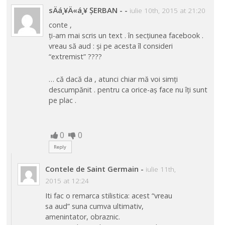
sÄá¸¥Ä«á¸¥ ȘERBAN -
-
iulie 10th, 2015 at 21:20
conte ,
ți-am mai scris un text . în secțiunea facebook .
vreau să aud : și pe acesta îl consideri
“extremist” ????
… că dacă da , atunci chiar mă voi simți
descumpănit . pentru ca orice-aș face nu îți sunt
pe plac .
0
0
Reply
Contele de Saint Germain
-
iulie 11th,
2015 at 12:24
Iti fac o remarca stilistica: acest “vreau
sa aud” suna cumva ultimativ,
amenintator, obraznic.