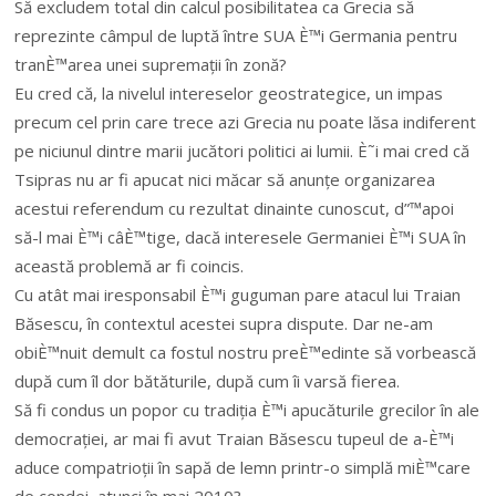
Să excludem total din calcul posibilitatea ca Grecia să
reprezinte câmpul de luptă între SUA È™i Germania pentru
tranÈ™area unei supremații în zonă?
Eu cred că, la nivelul intereselor geostrategice, un impas
precum cel prin care trece azi Grecia nu poate lăsa indiferent
pe niciunul dintre marii jucători politici ai lumii. È˜i mai cred că
Tsipras nu ar fi apucat nici măcar să anunțe organizarea
acestui referendum cu rezultat dinainte cunoscut, d”™apoi
să-l mai È™i câÈ™tige, dacă interesele Germaniei È™i SUA în
această problemă ar fi coincis.
Cu atât mai iresponsabil È™i guguman pare atacul lui Traian
Băsescu, în contextul acestei supra dispute. Dar ne-am
obiÈ™nuit demult ca fostul nostru preÈ™edinte să vorbească
după cum îl dor bătăturile, după cum îi varsă fierea.
Să fi condus un popor cu tradiția È™i apucăturile grecilor în ale
democrației, ar mai fi avut Traian Băsescu tupeul de a-È™i
aduce compatrioții în sapă de lemn printr-o simplă miÈ™care