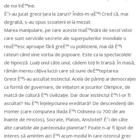
de noi înÈ™ine.
È˜i-au jucat grecii țara la zaruri? Îndoi-m-aÈ™! Cred că, mai
degrabă, s-au opus scoaterii ei la mezat.
Marea manipulare, pe care aceste maÈ™inării de secol viitor
care sunt serviciile secrete ale superputerilor mondiale o
reuÈ™esc aproape fără greÈ™ cu politicienii, mai dă È™i
rateuri când vine vorba de popoare. Este ca la spectacolele
de hipnoză. Luați unul câte unul, cădem toți în transă. În masă,
rămân mereu câțiva lucizi care să sune deÈ™teptarea.
Grecii È™i-au ascultat instinctul. Acela de părinți ai democrației
ca formă de guvernare, de inițiatori ai Jocurilor Olimpice, de
matcă de cultură È™i civilizație. Dar doar instinctul È™i l-or fi
ascultat? Nu È™i înțelepciunea ereditară? De descendenți din
Homer (care compunea Iliada È™i Odiseea cu 700 de ani
înainte de Hristos), Socrate, Platon, Aristotel? È˜i din câte
alte cariatide ale panteonului planetar? Poate n-ar fi lipsit de
interes să amintim aici È™i acum modul în care istoricul grec