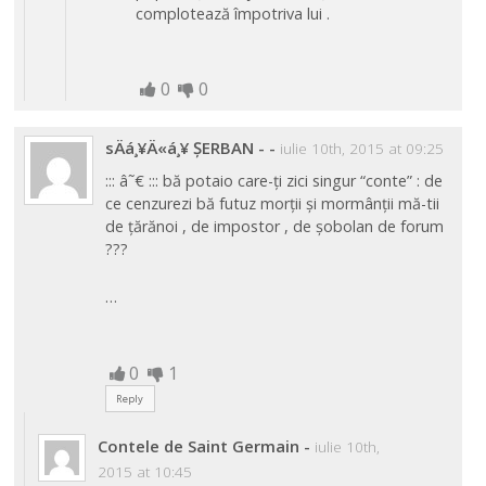
complotează împotriva lui .
0
0
sÄá¸¥Ä«á¸¥ ȘERBAN -
-
iulie 10th, 2015 at 09:25
::: â˜€ ::: bă potaio care-ți zici singur “conte” : de
ce cenzurezi bă futuz morții și mormânții mă-tii
de țărănoi , de impostor , de șobolan de forum
???
…
0
1
Reply
Contele de Saint Germain
-
iulie 10th,
2015 at 10:45