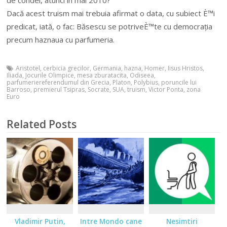
de condei, atunci în mai 2010?
Dacă acest truism mai trebuia afirmat o data, cu subiect È™i
predicat, iată, o fac: Băsescu se potriveÈ™te cu democrația
precum haznaua cu parfumeria.
Aristotel
,
cerbicia grecilor
,
Germania
,
hazna
,
Homer
,
Iisus Hristos
,
Iliada
,
Jocurile Olimpice
,
mesa zburatacita
,
Odiseea
,
parfumeriereferendumul din Grecia
,
Platon
,
Polybius
,
poruncile lui
Barroso
,
premierul Tsipras
,
Socrate
,
SUA
,
truism
,
Victor Ponta
,
zona
Euro
Related Posts
Vladimir Putin,
Intre Mondo cane
Nesimtiri