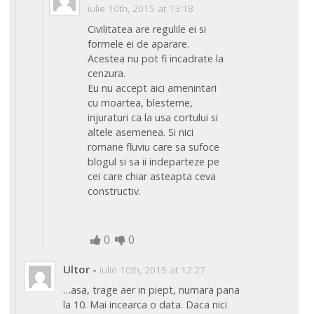
iulie 10th, 2015 at 13:18
Civilitatea are regulile ei si
formele ei de aparare.
Acestea nu pot fi incadrate la
cenzura.
Eu nu accept aici amenintari
cu moartea, blesteme,
injuraturi ca la usa cortului si
altele asemenea. Si nici
romane fluviu care sa sufoce
blogul si sa ii indeparteze pe
cei care chiar asteapta ceva
constructiv.
0
0
Ultor
-
iulie 10th, 2015 at 12:27
…asa, trage aer in piept, numara pana
la 10. Mai incearca o data. Daca nici