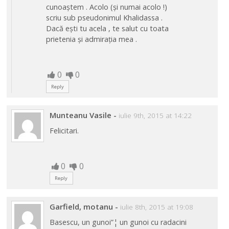
cunoaștem . Acolo (și numai acolo !)
scriu sub pseudonimul Khalidassa .
Dacă ești tu acela , te salut cu toata
prietenia și admirația mea .
0
0
Reply
Munteanu Vasile
-
iulie 9th, 2015 at 14:22
Felicitari.
0
0
Reply
Garfield, motanu
-
iulie 8th, 2015 at 19:08
Basescu, un gunoi”¦ un gunoi cu radacini