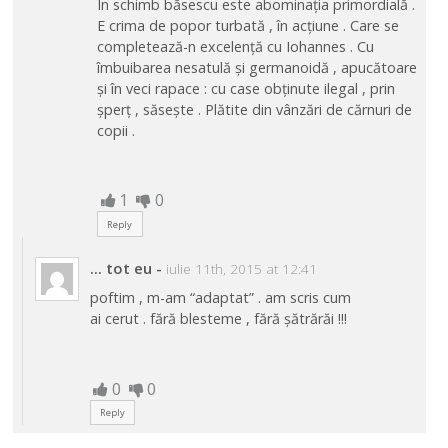
În schimb băsescu este abominația primordială .
E crima de popor turbată , în acțiune . Care se
completează-n excelență cu Iohannes . Cu
îmbuibarea nesatulă și germanoidă , apucătoare
și în veci rapace : cu case obținute ilegal , prin
șperț , săsește . Plătite din vânzări de cărnuri de
copii .
1
0
Reply
... tot eu
-
iulie 11th, 2015 at 12:41
poftim , m-am “adaptat” . am scris cum
ai cerut . fără blesteme , fără șătrărăi !!!
0
0
Reply