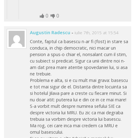
0
0
Augustin Radescu
-
iulie 7th, 2015 at 15:54
Conte, faptul ca basescu n-ar fi (fost) in stare sa
conduca, in chip democratic, nici macar un
pension a spus-o chiar el, nonsalant cum il stim,
cu subiect si predicat. Sigur ca unii dintre noi n-
am dat prea mare atentie spovedaniei lui, si asa
ne trebuie.
Problema e alta, si e cu mult mai grava: basescu
e tot mai sigur de el. Distanta dintre locuinta sa
si hotelul Jilava pare a creste cu fiecare minut. Si
nu doar atit: puterea lui e din ce in ce mai mare!
S-a vorbit mult despre numirea sefului SIE ca
despre victoria lui MRU. Eu zic ca mai degraba
trebuia sa vorbim despre victoria lui basescu.
Ma rog, cei care inca mai credem ca MRU e
omul basescului.