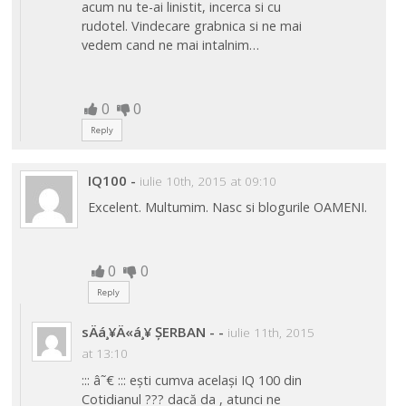
acum nu te-ai linistit, incerca si cu
rudotel. Vindecare grabnica si ne mai
vedem cand ne mai intalnim…
0
0
Reply
IQ100
-
iulie 10th, 2015 at 09:10
Excelent. Multumim. Nasc si blogurile OAMENI.
0
0
Reply
sÄá¸¥Ä«á¸¥ ȘERBAN -
-
iulie 11th, 2015
at 13:10
::: â˜€ ::: ești cumva același IQ 100 din
Cotidianul ??? dacă da , atunci ne