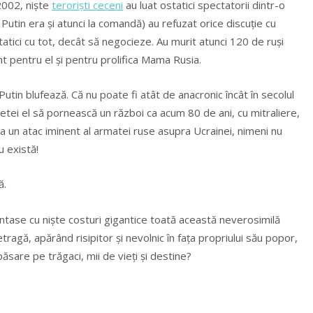
 2002, nişte
terorişti ceceni
au luat ostatici spectatorii dintr-o
Putin era şi atunci la comandă) au refuzat orice discuţie cu
tatici cu tot, decât să negocieze. Au murit atunci 120 de ruşi
nt pentru el şi pentru prolifica Mama Rusia.
ă Putin blufează. Că nu poate fi atât de anacronic încât în secolul
anetei el să pornească un război ca acum 80 de ani, cu mitraliere,
ţa un atac iminent al armatei ruse asupra Ucrainei, nimeni nu
u există!
ă.
tase cu nişte costuri gigantice toată această neverosimilă
ragă, apărând risipitor şi nevolnic în faţa propriului său popor,
sare pe trăgaci, mii de vieţi şi destine?