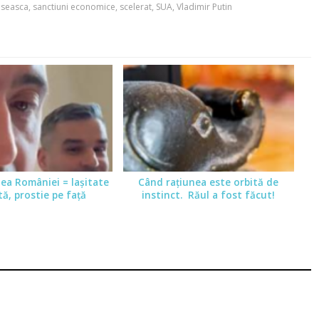
useasca
,
sanctiuni economice
,
scelerat
,
SUA
,
Vladimir Putin
tea României = laşitate
Când raţiunea este orbită de
ă, prostie pe faţă
instinct. Răul a fost făcut!