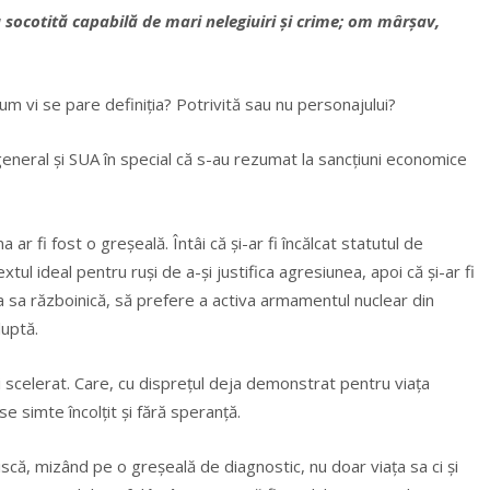
socotită capabilă de mari nelegiuiri și crime; om mârșav,
um vi se pare definiţia? Potrivită sau nu personajului?
eneral şi SUA în special că s-au rezumat la sancţiuni economice
ar fi fost o greşeală. Întâi că şi-ar fi încălcat statutul de
tul ideal pentru ruşi de a-şi justifica agresiunea, apoi că şi-ar fi
a sa războinică, să prefere a activa armamentul nuclear din
luptă.
 scelerat. Care, cu dispreţul deja demonstrat pentru viaţa
e simte încolţit şi fără speranţă.
Riscă, mizând pe o greşeală de diagnostic, nu doar viaţa sa ci şi