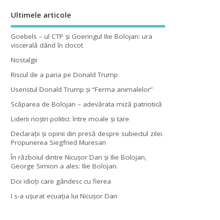
Ultimele articole
Goebels – ul CTP şi Goeringul Ilie Bolojan: ura
viscerală dând în clocot
Nostalgii
Riscul de a paria pe Donald Trump
Useristul Donald Trump şi “Ferma animalelor”
Scăparea de Bolojan – adevărata miză patriotică
Liderii noştri politici: între moale şi tare
Declaraţii şi opinii din presă despre subiectul zilei.
Propunerea Siegfried Muresan
În războiul dintre Nicuşor Dan şi Ilie Bolojan,
George Simion a ales: Ilie Bolojan.
Doi idioţi care gândesc cu fierea
I s-a uşurat ecuaţia lui Nicuşor Dan