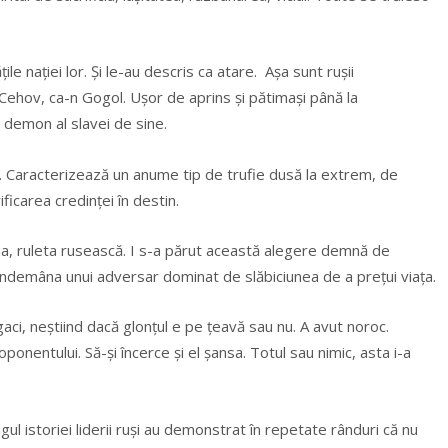
ţile naţiei lor. Şi le-au descris ca atare. Aşa sunt ruşii
 Cehov, ca-n Gogol. Uşor de aprins şi pătimaşi până la
 demon al slavei de sine.
 Caracterizează un anume tip de trufie dusă la extrem, de
rificarea credinţei în destin.
na, ruleta rusească. I s-a părut această alegere demnă de
 îndemâna unui adversar dominat de slăbiciunea de a preţui viaţa.
ci, neştiind dacă glonţul e pe ţeavă sau nu. A avut noroc.
onentului. Să-şi încerce şi el şansa. Totul sau nimic, asta i-a
ul istoriei liderii ruşi au demonstrat în repetate rânduri că nu