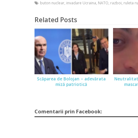
buton nuclear
,
invadare Ucraina
,
NATO
,
razboi
,
ruleta r
Related Posts
Scăparea de Bolojan – adevărata
Neutralita
miză patriotică
mascat
Comentarii prin Facebook: