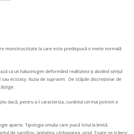
pre monstruozitate la care este predispusă o minte normală
ză ca un halucinogen deformând realitatea şi abolind simţul
 sau ecstasy. Iluzia de supraom. De stăpân discreţionar de
câştige.
tiu dacă, pentru a-l caracteriza, cuvântul cel mai potrivit e
logie aparte. Tipologia omului care joacă totul la limită.
itul de sacrificiu, laşitatea, răzbunarea, viciul. Toate se trăiesc