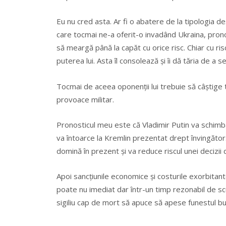
Eu nu cred asta. Ar fi o abatere de la tipologia d
care tocmai ne-a oferit-o invadând Ukraina, prono
să meargă până la capăt cu orice risc. Chiar cu ris
puterea lui. Asta îl consolează şi îi dă tăria de a s
Tocmai de aceea oponenţii lui trebuie să câştige 
provoace militar.
Pronosticul meu este că Vladimir Putin va schimba 
va întoarce la Kremlin prezentat drept învingător
domină în prezent şi va reduce riscul unei decizi
Apoi sancţiunile economice şi costurile exorbitante 
poate nu imediat dar într-un timp rezonabil de scu
sigiliu cap de mort să apuce să apese funestul bu