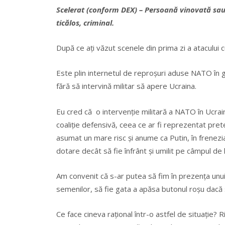
Scelerat (conform DEX) – Persoană vinovată sau 
ticălos, criminal.
După ce aţi văzut scenele din prima zi a atacului c
Este plin internetul de reproşuri aduse NATO în g
fără să intervină militar să apere Ucraina.
Eu cred că o intervenţie militară a NATO în Ucraina 
coaliţie defensivă, ceea ce ar fi reprezentat pretex
asumat un mare risc şi anume ca Putin, în frenezi
dotare decât să fie înfrânt şi umilit pe câmpul de 
Am convenit că s-ar putea să fim în prezenţa unui
semenilor, să fie gata a apăsa butonul roşu dacă s
Ce face cineva raţional într-o astfel de situaţie? 