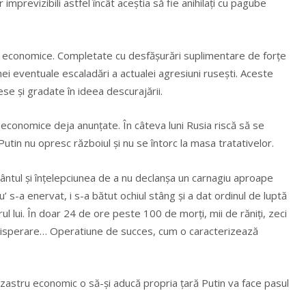
 imprevizibili astfel încât aceştia să fie anihilaţi cu pagube
economice. Completate cu desfăşurări suplimentare de forţe
nei eventuale escaladări a actualei agresiuni ruseşti. Aceste
e şi gradate în ideea descurajării.
r economice deja anunţate. În câteva luni Rusia riscă să se
utin nu opresc războiul şi nu se întorc la masa tratativelor.
ntul şi înţelepciunea de a nu declanşa un carnagiu aproape
’ s-a enervat, i s-a bătut ochiul stâng şi a dat ordinul de luptă
l lui. În doar 24 de ore peste 100 de morţi, mii de răniţi, zeci
mă disperare… Operatiune de succes, cum o caracterizează
 dezastru economic o să-şi aducă propria ţară Putin va face pasul