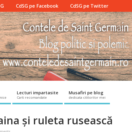
SG
CdSG pe Facebook
CdSG pe Twitter
Lecturi impartasite
Musafiri pe blog
mice
Carti recomandate
dedicata cititorilor mei
aina şi ruleta rusească
ments