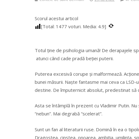
Scorul acestui articol
[Total:
1477
voturi. Media:
4.9
]
Totul ţine de psihologia umană! De derapajele s
atunci când cade pradă beţiei puterii.
Puterea excesivă corupe şi malformează. Acţionea
bunei măsurii. Naşte fantasme mai ceva ca LSD-ul
destine. De împuternicit absolut, predestinat să 
Asta se întâmplă în prezent cu Vladimir Putin. Nu ş
“nebun”. Mai degrabă “scelerat”.
Sunt un fan al literaturii ruse. Domină în ea o tipo
Dragostea, cinstea, onoarea, ambiţia, umilinţa, spir