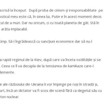
escrisă la început. După proba de cinism şi iresponsabilitate pe
sticul meu este că, în sinea lui, Putin e în acest moment decis
cul de a muri. Dar nu oricum, ci cu toată planeta de gât. Stă în
e arăta implacabil.
timp. Să-l îngrădească cu sancţiuni economice dar să nu-l
rapid regimul de la Kiev, după care va înceta ostilităţile şi se
. Ceea ce îl va decupla de la tensiunea de kamikaze care-l
i demente.
ale războiului din Ukraina îi vor împinge pe ruşi în stradă şi,
rt, încă un dictator va fi scos din scenă fără ca degetul său cu
ton nuclear.