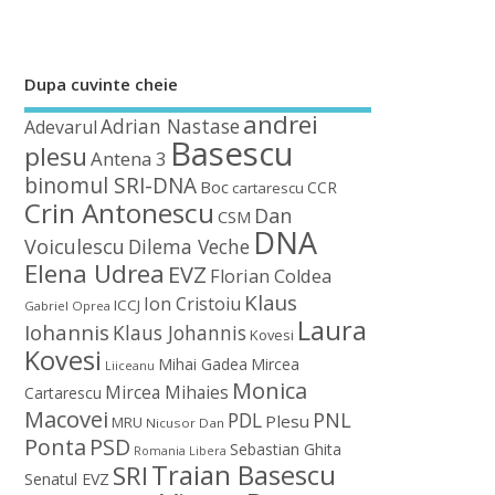
Dupa cuvinte cheie
andrei
Adrian Nastase
Adevarul
Basescu
plesu
Antena 3
binomul SRI-DNA
Boc
CCR
cartarescu
Crin Antonescu
Dan
CSM
DNA
Voiculescu
Dilema Veche
Elena Udrea
EVZ
Florian Coldea
Klaus
Ion Cristoiu
ICCJ
Gabriel Oprea
Laura
Iohannis
Klaus Johannis
Kovesi
Kovesi
Mihai Gadea
Mircea
Liiceanu
Monica
Mircea Mihaies
Cartarescu
Macovei
PDL
PNL
Plesu
MRU
Nicusor Dan
Ponta
PSD
Sebastian Ghita
Romania Libera
Traian Basescu
SRI
Senatul EVZ