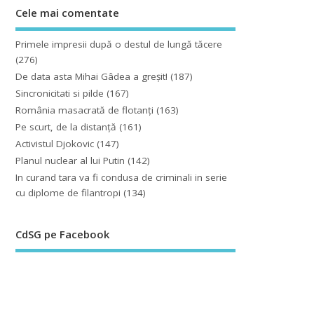
Cele mai comentate
Primele impresii după o destul de lungă tăcere
(276)
De data asta Mihai Gâdea a greşit!
(187)
Sincronicitati si pilde
(167)
România masacrată de flotanţi
(163)
Pe scurt, de la distanță
(161)
Activistul Djokovic
(147)
Planul nuclear al lui Putin
(142)
In curand tara va fi condusa de criminali in serie
cu diplome de filantropi
(134)
CdSG pe Facebook