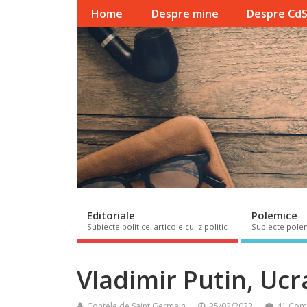
Home
Despre mine
Despre Cd
Editoriale
Polemice
Subiecte politice, articole cu iz politic
Subiecte pole
Vladimir Putin, Ucr
Contele de Saint Germain
25/02/2022
41 Com