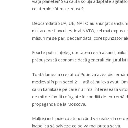
viaţa planetei? Sau caută soluţii adaptate agitaţilor
colaterale cât mai reduse?
Deocamdată SUA, UE, NATO au anunţat sancţiuni 
militare pe flancul estic al NATO, cel mai expus u
măsuri mi se par, deocamdată, corespunzător ales
Foarte puţini inţeleg duritatea reală a sancţiunilo
prăbuşească economic dacă generalii din jurul lui P
Toată lumea a crezut că Putin va avea discernămâ
medieval în plin secol 21. Iată că nu le-a avut! Omu
ca un kamikaze pe care nu-l mai interesează viitoru
de mii de familii refugiate în condiţii de extre
propaganda de la Moscova.
Mulţi îşi închipuie că atunci când va realiza în ce
înapoi ca să salveze ce se va mai putea salva.