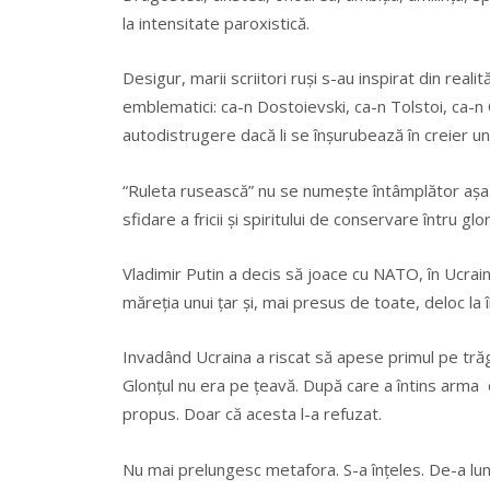
la intensitate paroxistică.
Desigur, marii scriitori ruşi s-au inspirat din realită
emblematici: ca-n Dostoievski, ca-n Tolstoi, ca-n
autodistrugere dacă li se înşurubează în creier un
“Ruleta rusească” nu se numeşte întâmplător aşa.
sfidare a fricii şi spiritului de conservare întru glo
Vladimir Putin a decis să joace cu NATO, în Ucrai
măreţia unui ţar şi, mai presus de toate, deloc la
Invadând Ucraina a riscat să apese primul pe trăga
Glonţul nu era pe ţeavă. După care a întins arma op
propus. Doar că acesta l-a refuzat.
Nu mai prelungesc metafora. S-a înţeles. De-a lung