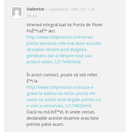
Valentin
-
septembrie 10th, 2017 at
09:24
Interviul integral luat lui Ponta de Florin
PuÈ™caÈ™ aici:
http://www.stiripesurse.ro/interviu-
ponta-lanseaza-cele-mai-dure-acuzatii-
dezvaluiri-despre-psd-dragnea-
grindeanu-dar-si-despre-noul-sau-
proiect-video_1217449.html
În acest context, poate vă veți referi
È™i la
http://www.stiripesurse.ro/acuza-ii-
grave-la-adresa-lui-victor-ponta-imi-
cerea-sa-avizez-acte-ilegale-pentru-ca-
e-voin-a-sistemului_1217465.html
Dacă nu mă înÈ™el, în unele cercuri,
declarațiile acestei doamne erau bine
primite până acum.