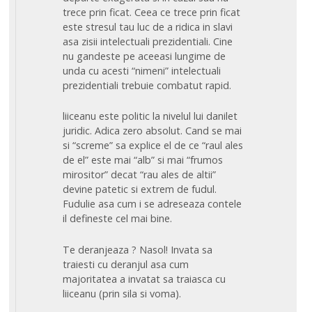
trece prin ficat. Ceea ce trece prin ficat
este stresul tau luc de a ridica in slavi
asa zisii intelectuali prezidentiali. Cine
nu gandeste pe aceeasi lungime de
unda cu acesti “nimeni” intelectuali
prezidentiali trebuie combatut rapid.
liiceanu este politic la nivelul lui danilet
juridic. Adica zero absolut. Cand se mai
si “screme” sa explice el de ce “raul ales
de el” este mai “alb” si mai “frumos
mirositor” decat “rau ales de altii”
devine patetic si extrem de fudul.
Fudulie asa cum i se adreseaza contele
il defineste cel mai bine.
Te deranjeaza ? Nasol! Invata sa
traiesti cu deranjul asa cum
majoritatea a invatat sa traiasca cu
liiceanu (prin sila si voma).