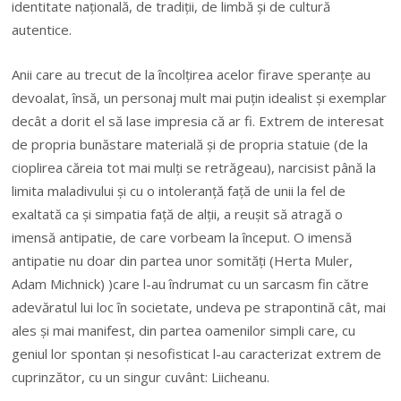
identitate națională, de tradiții, de limbă și de cultură
autentice.
Anii care au trecut de la încolțirea acelor firave speranțe au
devoalat, însă, un personaj mult mai puțin idealist și exemplar
decât a dorit el să lase impresia că ar fi. Extrem de interesat
de propria bunăstare materială și de propria statuie (de la
cioplirea căreia tot mai mulți se retrăgeau), narcisist până la
limita maladivului și cu o intoleranță față de unii la fel de
exaltată ca și simpatia față de alții, a reușit să atragă o
imensă antipatie, de care vorbeam la început. O imensă
antipatie nu doar din partea unor somități (Herta Muler,
Adam Michnick) )care l-au îndrumat cu un sarcasm fin către
adevăratul lui loc în societate, undeva pe strapontină cât, mai
ales și mai manifest, din partea oamenilor simpli care, cu
geniul lor spontan și nesofisticat l-au caracterizat extrem de
cuprinzător, cu un singur cuvânt: Liicheanu.