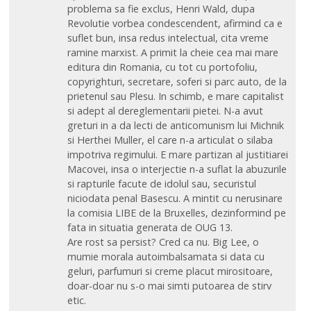
problema sa fie exclus, Henri Wald, dupa
Revolutie vorbea condescendent, afirmind ca e
suflet bun, insa redus intelectual, cita vreme
ramine marxist. A primit la cheie cea mai mare
editura din Romania, cu tot cu portofoliu,
copyrighturi, secretare, soferi si parc auto, de la
prietenul sau Plesu. In schimb, e mare capitalist
si adept al dereglementarii pietei. N-a avut
greturi in a da lecti de anticomunism lui Michnik
si Herthei Muller, el care n-a articulat o silaba
impotriva regimului. E mare partizan al justitiarei
Macovei, insa o interjectie n-a suflat la abuzurile
si rapturile facute de idolul sau, securistul
niciodata penal Basescu. A mintit cu nerusinare
la comisia LIBE de la Bruxelles, dezinformind pe
fata in situatia generata de OUG 13.
Are rost sa persist? Cred ca nu. Big Lee, o
mumie morala autoimbalsamata si data cu
geluri, parfumuri si creme placut mirositoare,
doar-doar nu s-o mai simti putoarea de stirv
etic.