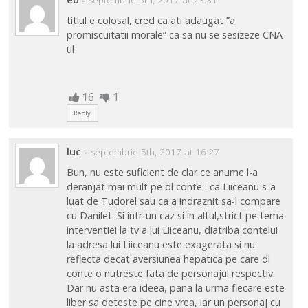
septembrie 5th, 2017 at 23:31
titlul e colosal, cred ca ati adaugat ”a
promiscuitatii morale” ca sa nu se sesizeze CNA-
ul
16
1
Reply
luc
-
septembrie 5th, 2017 at 16:27
Bun, nu este suficient de clar ce anume l-a
deranjat mai mult pe dl conte : ca Liiceanu s-a
luat de Tudorel sau ca a indraznit sa-l compare
cu Danilet. Si intr-un caz si in altul,strict pe tema
interventiei la tv a lui Liiceanu, diatriba contelui
la adresa lui Liiceanu este exagerata si nu
reflecta decat aversiunea hepatica pe care dl
conte o nutreste fata de personajul respectiv.
Dar nu asta era ideea, pana la urma fiecare este
liber sa deteste pe cine vrea, iar un personaj cu