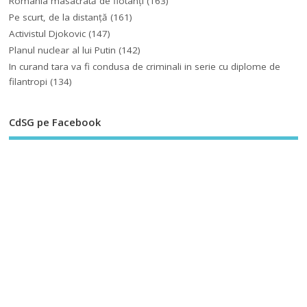
România masacrată de flotanţi
(163)
Pe scurt, de la distanță
(161)
Activistul Djokovic
(147)
Planul nuclear al lui Putin
(142)
In curand tara va fi condusa de criminali in serie cu diplome de
filantropi
(134)
CdSG pe Facebook