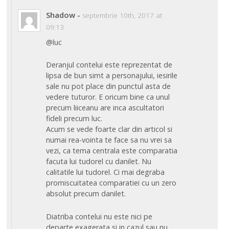
Shadow
-
septembrie 10th, 2017 at
09:13
@luc
Deranjul contelui este reprezentat de
lipsa de bun simt a personajului, iesirile
sale nu pot place din punctul asta de
vedere tuturor. E oricum bine ca unul
precum liiceanu are inca ascultatori
fideli precum luc.
Acum se vede foarte clar din articol si
numai rea-vointa te face sa nu vrei sa
vezi, ca tema centrala este comparatia
facuta lui tudorel cu danilet. Nu
calitatile lui tudorel. Ci mai degraba
promiscuitatea comparatiei cu un zero
absolut precum danilet.
Diatriba contelui nu este nici pe
departe exagerata si in cazul sau nu