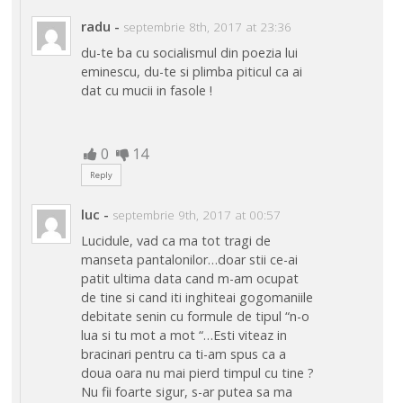
radu
-
septembrie 8th, 2017 at 23:36
du-te ba cu socialismul din poezia lui
eminescu, du-te si plimba piticul ca ai
dat cu mucii in fasole !
0
14
Reply
luc
-
septembrie 9th, 2017 at 00:57
Lucidule, vad ca ma tot tragi de
manseta pantalonilor…doar stii ce-ai
patit ultima data cand m-am ocupat
de tine si cand iti inghiteai gogomaniile
debitate senin cu formule de tipul “n-o
lua si tu mot a mot “…Esti viteaz in
bracinari pentru ca ti-am spus ca a
doua oara nu mai pierd timpul cu tine ?
Nu fii foarte sigur, s-ar putea sa ma