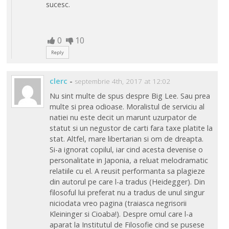
sucesc.
0
10
Reply
clerc
-
septembrie 4th, 2017 at 12:02
Nu sint multe de spus despre Big Lee. Sau prea
multe si prea odioase. Moralistul de serviciu al
natiei nu este decit un marunt uzurpator de
statut si un negustor de carti fara taxe platite la
stat. Altfel, mare libertarian si om de dreapta.
Si-a ignorat copilul, iar cind acesta devenise o
personalitate in Japonia, a reluat melodramatic
relatiile cu el. A reusit performanta sa plagieze
din autorul pe care l-a tradus (Heidegger). Din
filosoful lui preferat nu a tradus de unul singur
niciodata vreo pagina (traiasca negrisorii
Kleininger si Cioaba!). Despre omul care l-a
aparat la Institutul de Filosofie cind se pusese