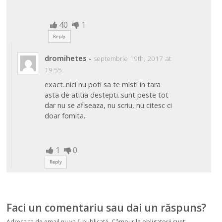
40
1
Reply
dromihetes
-
septembrie 19th, 2017 at
19:55
exact..nici nu poti sa te misti in tara
asta de atitia destepti..sunt peste tot
dar nu se afiseaza, nu scriu, nu citesc ci
doar fomita.
1
0
Reply
Faci un comentariu sau dai un răspuns?
Adresa ta de email nu va fi publicată.
Câmpurile obligatorii sunt