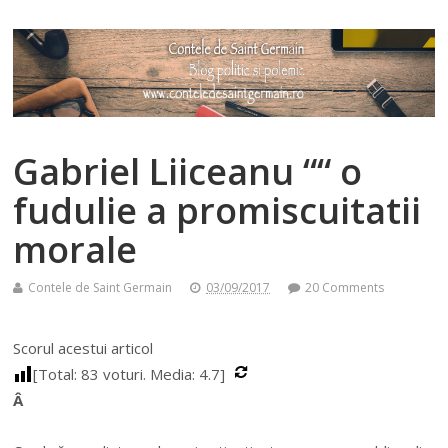
Gabriel Liiceanu ““ o
fudulie a promiscuitatii
morale
Contele de Saint Germain
03/09/2017
20 Comments
Scorul acestui articol
[Total:
83
voturi. Media:
4.7
]
Â