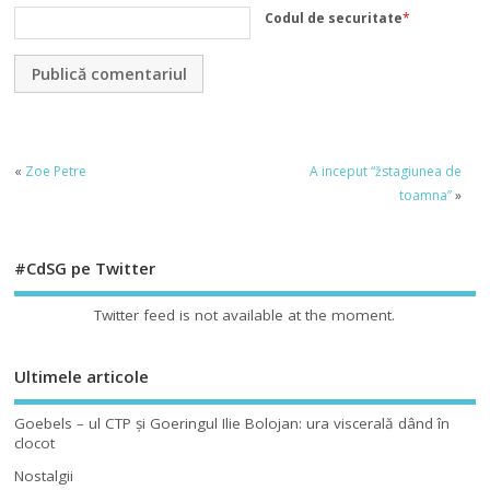
Codul de securitate
*
«
Zoe Petre
A inceput “žstagiunea de
toamna”
»
#CdSG pe Twitter
Twitter feed is not available at the moment.
Ultimele articole
Goebels – ul CTP şi Goeringul Ilie Bolojan: ura viscerală dând în
clocot
Nostalgii