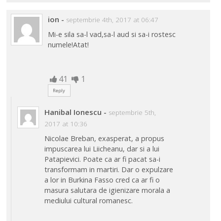
ion
-
septembrie 4th, 2017 at 06:47
Mi-e sila sa-l vad,sa-l aud si sa-i rostesc
numele!Atat!
41
1
Reply
Hanibal Ionescu
-
septembrie 5th,
2017 at 10:36
Nicolae Breban, exasperat, a propus
impuscarea lui Liicheanu, dar si a lui
Patapievici. Poate ca ar fi pacat sa-i
transformam in martiri. Dar o expulzare
a lor in Burkina Fasso cred ca ar fi o
masura salutara de igienizare morala a
mediului cultural romanesc.