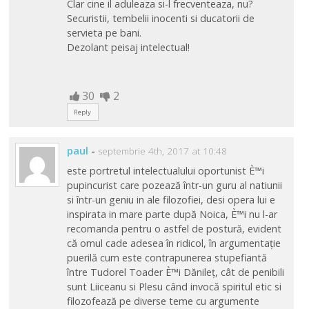
Clar cine il aduleaza si-l frecventeaza, nu?
Securistii, tembelii inocenti si ducatorii de
servieta pe bani.
Dezolant peisaj intelectual!
30
2
Reply
paul
-
septembrie 4th, 2017 at 10:48
este portretul intelectualului oportunist È™i
pupincurist care pozează într-un guru al natiunii
si într-un geniu in ale filozofiei, desi opera lui e
inspirata in mare parte după Noica, È™i nu l-ar
recomanda pentru o astfel de postură, evident
că omul cade adesea în ridicol, în argumentație
puerilă cum este contrapunerea stupefiantă
între Tudorel Toader È™i Dănileț, cât de penibili
sunt Liiceanu si Plesu când invocă spiritul etic si
filozofează pe diverse teme cu argumente