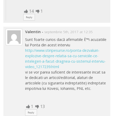
14
1
Reply
Valentin
-
septembrie 5th, 2017 at 12:35
Sunt foarte curios dacă afirmatiile È™i acuzatiile
lui Ponta din acest interviu
http://www.stiripesurse.ro/ponta-dezvaluiri-
explozive-despre-relatia-sa-cu-serviciile-ce-
intelegeri-a-facut-dragnea-cu-sistemul-interviu-
video_1217239.html
vi se vor parea suficient de interesante incat sa
le dedicati un articol/editorial, alaturi de
articolele (cu siguranta indreptatite) indreptate
impotriva lui Kovesi, Iohannis, PNL etc.
1
13
Reply