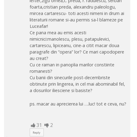
lefter,zigu ornea,c. preda, r. radulescu, serban
foarta,cristian preda, alexandru paleologu,
mircea cartarescu- toti acesti nimeni in drum ai
literaturii romane si-au permis sa-l blameze pe
Luceafar!
Ce pana mea au emis acesti
nimicnici:manolescu, plesu, patapulevici,
cartarescu, lipiceanu, cine-a citit macar doua
paragrafe din “opera” lor? Ce mari capodopere
au creat?
Cu ce raman in panoplia marilor constiinte
romanesti?
Cu banii din sinecurile post-decembriste
obtinute prin lingerea, in cel mai abominabil fel,
a dosurilor iliesciene si basiste?
ps. macar au aprecierea lui ….luc! tot e ceva, nu?
31
2
Reply