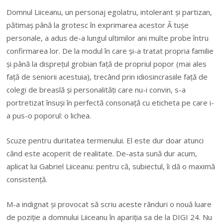
Domnul Liiceanu, un personaj egolatru, intolerant și partizan,
pătimaș până la grotesc în exprimarea acestor Â tușe
personale, a adus de-a lungul ultimilor ani multe probe întru
confirmarea lor. De la modul în care și-a tratat propria familie
și până la disprețul grobian față de propriul popor (mai ales
față de seniorii acestuia), trecând prin idiosincrasiile față de
colegi de breaslă și personalități care nu-i convin, s-a
portretizat însuși în perfectă consonață cu eticheta pe care i-
a pus-o poporul: o lichea.
Scuze pentru duritatea termenului. El este dur doar atunci
când este acoperit de realitate. De-asta sună dur acum,
aplicat lui Gabriel Liiceanu: pentru că, subiectul, îi dă o maximă
consistență.
M-a indignat și provocat să scriu aceste rânduri o nouă luare
de poziție a domnului Liiceanu în apariția sa de la DIGI 24. Nu