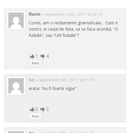
florin
-
septembrie 12th, 2017 at 06:15
Conte, am o nedumerire gramaticala… Cum e
corect, in cazul de fata, sa se faca acordul, “O
fudulie”, sau “UN fudulie”?
1
4
Reply
luc
-
septembrie 9th, 2017 at 01:01
erata: “nu fi foarte sigur”
0
3
Reply
eu
-