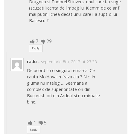
Dragnea si Tudorel.Si invers, unul care i-o suge
(scuzati licenta de limbaj) lui Klemm de ce ar fi
mai putin lichea decat unul care i-a supt-o lui
Basescu ?
7
29
Reply
radu
-
septembrie 8th, 2017 at 23:33
De acord cu o singura remarca: Ce
cauta Moldova in fraza aia ? Nici in
gluma nu inteleg … Seamana a
complex de superioritate ori din
Bucuresti ori din Ardeal si nu miroase
bine.
1
5
Reply