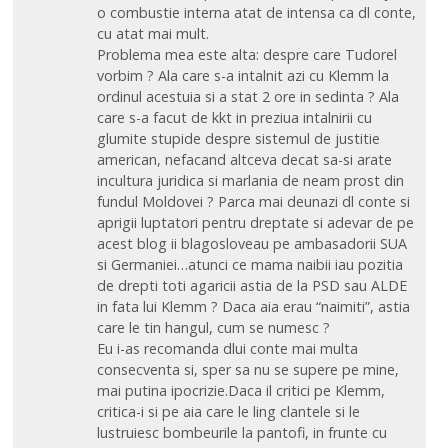
o combustie interna atat de intensa ca dl conte,
cu atat mai mult.
Problema mea este alta: despre care Tudorel
vorbim ? Ala care s-a intalnit azi cu Klemm la
ordinul acestuia si a stat 2 ore in sedinta ? Ala
care s-a facut de kkt in preziua intalnirii cu
glumite stupide despre sistemul de justitie
american, nefacand altceva decat sa-si arate
incultura juridica si marlania de neam prost din
fundul Moldovei ? Parca mai deunazi dl conte si
aprigii luptatori pentru dreptate si adevar de pe
acest blog ii blagosloveau pe ambasadorii SUA
si Germaniei…atunci ce mama naibii iau pozitia
de drepti toti agaricii astia de la PSD sau ALDE
in fata lui Klemm ? Daca aia erau “naimiti”, astia
care le tin hangul, cum se numesc ?
Eu i-as recomanda dlui conte mai multa
consecventa si, sper sa nu se supere pe mine,
mai putina ipocrizie.Daca il critici pe Klemm,
critica-i si pe aia care le ling clantele si le
lustruiesc bombeurile la pantofi, in frunte cu