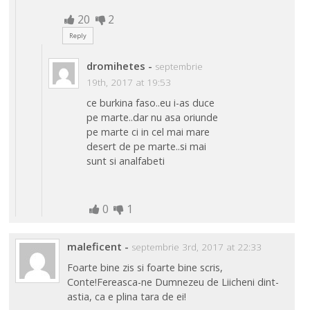
20
2
Reply
dromihetes
-
septembrie
19th, 2017 at 19:53
ce burkina faso..eu i-as duce
pe marte..dar nu asa oriunde
pe marte ci in cel mai mare
desert de pe marte..si mai
sunt si analfabeti
0
1
maleficent
-
septembrie 3rd, 2017 at 22:33
Foarte bine zis si foarte bine scris,
Conte!Fereasca-ne Dumnezeu de Liicheni dint-
astia, ca e plina tara de ei!