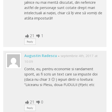
jalnice nu mai merită discutat, din nefericire
astfel de personaje sunt cotate drept mari
intelectuali ai nației, chiar că îți vine să vomiți de
atâta impostură!!
21
1
Reply
Augustin Radescu
-
septembrie 4th, 2017 at
10:09
Conte, eu, pentru economie si randament
sporit, as fi scris un text care sa impuste doi
(daca nu chiar 3 🙂 ) iepuri dintr-o lovitura:
“Liiceanu si Plesu, doua FUDULII (!!!)etc etc
21
0
Reply