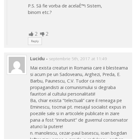
P.S. Să fie vorba de acelaÈ™i Sistem,
binom etc.?
2
2
Reply
Lucidu
-
septembrie 5th, 2017 at 11:49
Mai exista creaturi in Romania care ii blesteama
si acum pe un Sadoveanu, Arghezi, Preda, E.
Barbu, Paunescu, C.V. Tudor ca niste
propagandisti ai comunismului si degraba
fauritori al cultului personalitatii!
Ba, chiar exista “telectuali” care il reneaga pe
Eminescu, tocmai pt. mesajul socialist expus in
poeziile sale si in articolele publicate in ziare
pana a fost “innebunit” de guvernul conservator
atunci la putere!
n. manolescu, cezar-paul basescu, ioan bogdan