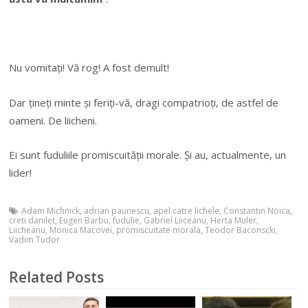
Nu vomitați! Vă rog! A fost demult!
Dar țineți minte și feriți-vă, dragi compatrioți, de astfel de
oameni. De liicheni.
Ei sunt fuduliile promiscuității morale. Și au, actualmente, un
lider!
Adam Michnick
,
adrian paunescu
,
apel catre lichele
,
Constantin Noica
,
creti danilet
,
Eugen Barbu
,
fudulie
,
Gabriel Liiceanu
,
Herta Muler
,
Liicheanu
,
Monica Macovei
,
promiscuitate morala
,
Teodor Baconscki
,
Vadim Tudor
Related Posts