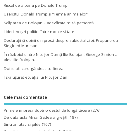
Riscul de a paria pe Donald Trump
Useristul Donald Trump şi “Ferma animalelor”
Scăparea de Bolojan – adevărata miză patriotică
Liderii noştri politici: între moale şi tare
Declaraţii şi opinii din presă despre subiectul zilei. Propunerea
Siegfried Muresan
În războiul dintre Nicuşor Dan şi Ilie Bolojan, George Simion a
ales: Ilie Bolojan.
Doi idioţi care gândesc cu fierea
I s-a uşurat ecuaţia lui Nicuşor Dan
Cele mai comentate
Primele impresii după o destul de lungă tăcere
(276)
De data asta Mihai Gâdea a greşit!
(187)
Sincronicitati si pilde
(167)