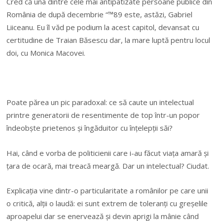
Cred că una dintre cele mai antipatizate persoane publice din
România de după decembrie “™89 este, astăzi, Gabriel
Liiceanu. Eu îl văd pe podium la acest capitol, devansat cu
certitudine de Traian Băsescu dar, la mare luptă pentru locul
doi, cu Monica Macovei.
Poate părea un pic paradoxal: ce să caute un intelectual
printre generatorii de resentimente de top într-un popor
îndeobște prietenos și îngăduitor cu înțelepții săi?
Hai, când e vorba de politicienii care i-au făcut viața amară și
țara de ocară, mai treacă meargă. Dar un intelectual? Ciudat.
Explicația vine dintr-o particularitate a românilor pe care unii
o critică, alții o laudă: ei sunt extrem de toleranți cu greșelile
aproapelui dar se enervează și devin aprigi la mânie când