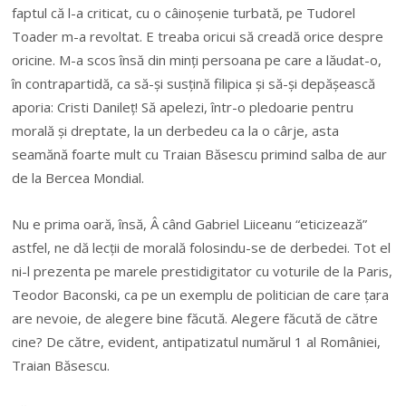
faptul că l-a criticat, cu o câinoșenie turbată, pe Tudorel
Toader m-a revoltat. E treaba oricui să creadă orice despre
oricine. M-a scos însă din minți persoana pe care a lăudat-o,
în contrapartidă, ca să-și susțină filipica și să-și depășească
aporia: Cristi Danileț! Să apelezi, într-o pledoarie pentru
morală și dreptate, la un derbedeu ca la o cârje, asta
seamănă foarte mult cu Traian Băsescu primind salba de aur
de la Bercea Mondial.
Nu e prima oară, însă, Â când Gabriel Liiceanu “eticizează”
astfel, ne dă lecții de morală folosindu-se de derbedei. Tot el
ni-l prezenta pe marele prestidigitator cu voturile de la Paris,
Teodor Baconski, ca pe un exemplu de politician de care țara
are nevoie, de alegere bine făcută. Alegere făcută de către
cine? De către, evident, antipatizatul numărul 1 al României,
Traian Băsescu.