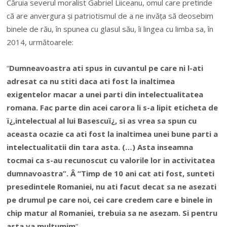
Căruia severul moralist Gabriel Liiceanu, omul care pretinde
că are anvergura și patriotismul de a ne invăța să deosebim
binele de rău, în spunea cu glasul său, îi lingea cu limba sa, în
2014, următoarele:
“
Dumneavoastra ati spus in cuvantul pe care ni l-ati
adresat ca nu stiti daca ati fost la inaltimea
exigentelor macar a unei parti din intelectualitatea
romana. Fac parte din acei carora li s-a lipit eticheta de
ï¿‚intelectual al lui Basescu
ï¿‚ si as vrea sa spun cu
aceasta ocazie ca ati fost la inaltimea unei bune parti a
intelectualitatii din tara asta. (…) Asta inseamna
tocmai ca s-au recunoscut cu valorile lor in activitatea
dumnavoastra”. Â “Timp de 10 ani cat ati fost, sunteti
presedintele Romaniei, nu ati facut decat sa ne asezati
pe drumul pe care noi, cei care credem care e binele in
chip matur al Romaniei, trebuia sa ne asezam. Si pentru
asta va multumim
“.