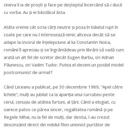
cineva îi ia de proști și face pe deșteptul încercând să-i ducă
cu vorba. Au și ei bâzdâcul ăsta.
Atâta vreme cât scria cărți neutre și poza în băiatul rupt în
coate pe care nu-l interesează nimic altceva decât să se
adape la izvorul de înțelepciune al lui Constantin Noica,
românii îl apreciau și se îngrămădeau prin librării să vadă cum
arată un alt fel de scriitor decât Eugen Barbu, ori Adrian
Păunescu, ori Vadim Tudor. Putea el deveni un posibil model
postcomunist de urmat?
Când Liiceanu a publicat, pe 30 decembrie 1989, “Apel către
lichele”, mulți au jubilat ca la apariția unui curcubeu peste
cerul, cenușiu de atâtea furtuni, al țării. Când a elogiat, cu
oarece patos ce părea sincer, regalitatea română și pe
Regele Mihai, nu la fel de mulți, dar destui, l-au crezut
descinzând direct din nobilul filon unionist purtător de