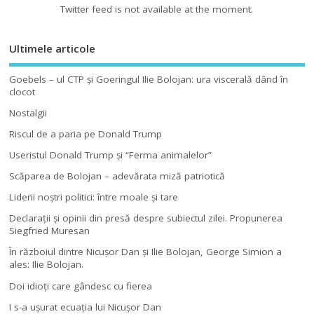
Twitter feed is not available at the moment.
Ultimele articole
Goebels – ul CTP şi Goeringul Ilie Bolojan: ura viscerală dând în
clocot
Nostalgii
Riscul de a paria pe Donald Trump
Useristul Donald Trump şi “Ferma animalelor”
Scăparea de Bolojan – adevărata miză patriotică
Liderii noştri politici: între moale şi tare
Declaraţii şi opinii din presă despre subiectul zilei. Propunerea
Siegfried Muresan
În războiul dintre Nicuşor Dan şi Ilie Bolojan, George Simion a
ales: Ilie Bolojan.
Doi idioţi care gândesc cu fierea
I s-a uşurat ecuaţia lui Nicuşor Dan