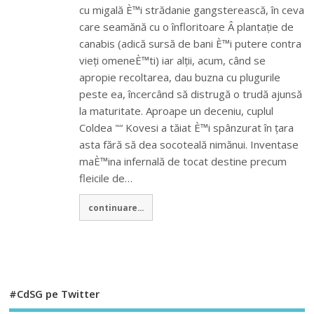
cu migală È™i strădanie gangsterească, în ceva
care seamănă cu o înfloritoare Â plantație de
canabis (adică sursă de bani È™i putere contra
vieți omeneÈ™ti) iar alții, acum, când se
apropie recoltarea, dau buzna cu plugurile
peste ea, încercând să distrugă o trudă ajunsă
la maturitate. Aproape un deceniu, cuplul
Coldea "“ Kovesi a tăiat È™i spânzurat în țara
asta fără să dea socoteală nimănui. Inventase
maÈ™ina infernală de tocat destine precum
fleicile de…
continuare...
#CdSG pe Twitter