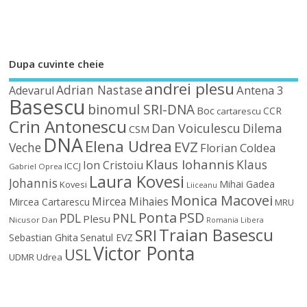
Dupa cuvinte cheie
andrei plesu
Adrian Nastase
Antena 3
Adevarul
Basescu
binomul SRI-DNA
Boc
CCR
cartarescu
Crin Antonescu
Dan Voiculescu
Dilema
CSM
DNA
Elena Udrea
EVZ
Veche
Florian Coldea
Klaus Iohannis
Klaus
Ion Cristoiu
ICCJ
Gabriel Oprea
Laura Kovesi
Johannis
Mihai Gadea
Kovesi
Liiceanu
Monica Macovei
Mircea Mihaies
Mircea Cartarescu
MRU
Ponta
PSD
PDL
PNL
Plesu
Nicusor Dan
Romania Libera
Traian Basescu
SRI
Sebastian Ghita
Senatul EVZ
Victor Ponta
USL
UDMR
Udrea