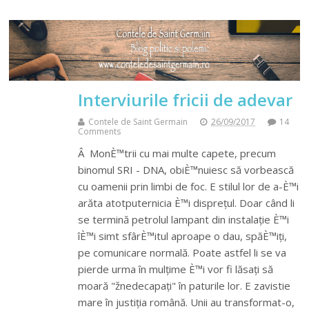
Interviurile fricii de adevar
Contele de Saint Germain
26/09/2017
14
Comments
Â MonÈ™trii cu mai multe capete, precum
binomul SRI - DNA, obiÈ™nuiesc să vorbească
cu oamenii prin limbi de foc. E stilul lor de a-È™i
arăta atotputernicia È™i disprețul. Doar când li
se termină petrolul lampant din instalație È™i
îÈ™i simt sfârÈ™itul aproape o dau, spăÈ™iți,
pe comunicare normală. Poate astfel li se va
pierde urma în mulțime È™i vor fi lăsați să
moară "žnedecapați" în paturile lor. E zavistie
mare în justiția română. Unii au transformat-o,