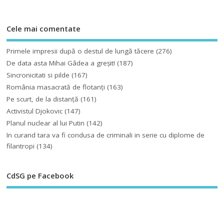
Cele mai comentate
Primele impresii după o destul de lungă tăcere
(276)
De data asta Mihai Gâdea a greşit!
(187)
Sincronicitati si pilde
(167)
România masacrată de flotanţi
(163)
Pe scurt, de la distanță
(161)
Activistul Djokovic
(147)
Planul nuclear al lui Putin
(142)
In curand tara va fi condusa de criminali in serie cu diplome de
filantropi
(134)
CdSG pe Facebook