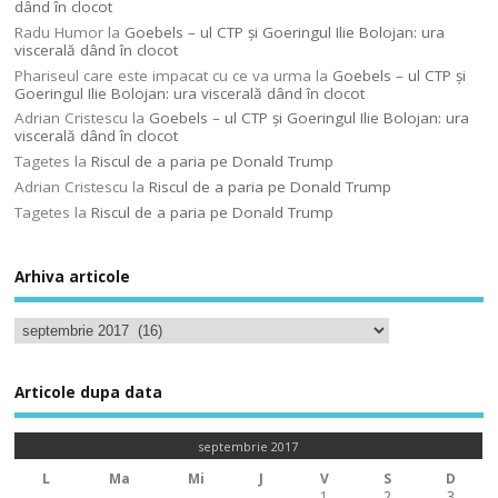
dând în clocot
Radu Humor
la
Goebels – ul CTP şi Goeringul Ilie Bolojan: ura
viscerală dând în clocot
Phariseul care este impacat cu ce va urma
la
Goebels – ul CTP şi
Goeringul Ilie Bolojan: ura viscerală dând în clocot
Adrian Cristescu
la
Goebels – ul CTP şi Goeringul Ilie Bolojan: ura
viscerală dând în clocot
Tagetes
la
Riscul de a paria pe Donald Trump
Adrian Cristescu
la
Riscul de a paria pe Donald Trump
Tagetes
la
Riscul de a paria pe Donald Trump
Arhiva articole
Articole dupa data
septembrie 2017
L
Ma
Mi
J
V
S
D
1
2
3