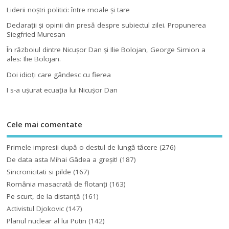
Liderii noştri politici: între moale şi tare
Declaraţii şi opinii din presă despre subiectul zilei. Propunerea
Siegfried Muresan
În războiul dintre Nicuşor Dan şi Ilie Bolojan, George Simion a
ales: Ilie Bolojan.
Doi idioţi care gândesc cu fierea
I s-a uşurat ecuaţia lui Nicuşor Dan
Cele mai comentate
Primele impresii după o destul de lungă tăcere
(276)
De data asta Mihai Gâdea a greşit!
(187)
Sincronicitati si pilde
(167)
România masacrată de flotanţi
(163)
Pe scurt, de la distanță
(161)
Activistul Djokovic
(147)
Planul nuclear al lui Putin
(142)