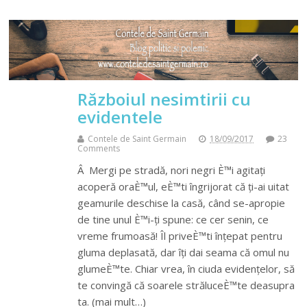
Războiul nesimtirii cu
evidentele
Contele de Saint Germain
18/09/2017
23
Comments
Â Mergi pe stradă, nori negri È™i agitați
acoperă oraÈ™ul, eÈ™ti îngrijorat că ți-ai uitat
geamurile deschise la casă, când se-apropie
de tine unul È™i-ți spune: ce cer senin, ce
vreme frumoasă! Îl priveÈ™ti înțepat pentru
gluma deplasată, dar îți dai seama că omul nu
glumeÈ™te. Chiar vrea, în ciuda evidențelor, să
te convingă că soarele străluceÈ™te deasupra
ta. (mai mult…)