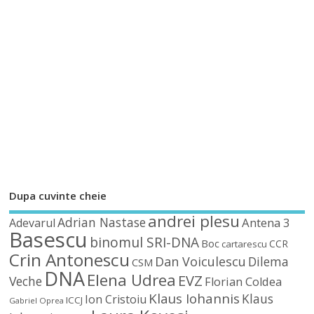
Dupa cuvinte cheie
andrei plesu
Adrian Nastase
Antena 3
Adevarul
Basescu
binomul SRI-DNA
Boc
CCR
cartarescu
Crin Antonescu
Dan Voiculescu
Dilema
CSM
DNA
Elena Udrea
EVZ
Veche
Florian Coldea
Klaus Iohannis
Klaus
Ion Cristoiu
ICCJ
Gabriel Oprea