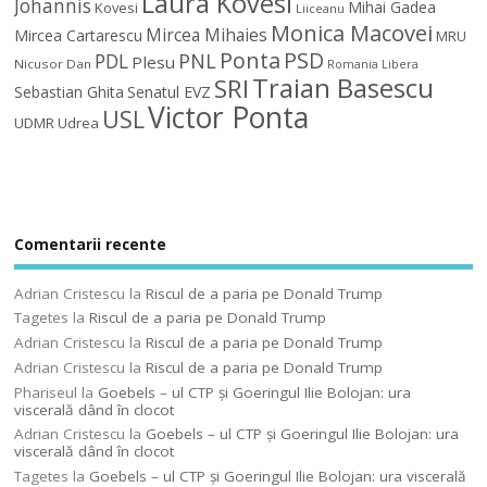
Laura Kovesi
Johannis
Mihai Gadea
Kovesi
Liiceanu
Monica Macovei
Mircea Mihaies
Mircea Cartarescu
MRU
Ponta
PSD
PDL
PNL
Plesu
Nicusor Dan
Romania Libera
Traian Basescu
SRI
Sebastian Ghita
Senatul EVZ
Victor Ponta
USL
UDMR
Udrea
Comentarii recente
Adrian Cristescu
la
Riscul de a paria pe Donald Trump
Tagetes
la
Riscul de a paria pe Donald Trump
Adrian Cristescu
la
Riscul de a paria pe Donald Trump
Adrian Cristescu
la
Riscul de a paria pe Donald Trump
Phariseul
la
Goebels – ul CTP şi Goeringul Ilie Bolojan: ura
viscerală dând în clocot
Adrian Cristescu
la
Goebels – ul CTP şi Goeringul Ilie Bolojan: ura
viscerală dând în clocot
Tagetes
la
Goebels – ul CTP şi Goeringul Ilie Bolojan: ura viscerală