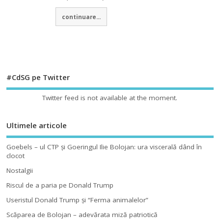
continuare...
#CdSG pe Twitter
Twitter feed is not available at the moment.
Ultimele articole
Goebels – ul CTP şi Goeringul Ilie Bolojan: ura viscerală dând în
clocot
Nostalgii
Riscul de a paria pe Donald Trump
Useristul Donald Trump şi “Ferma animalelor”
Scăparea de Bolojan – adevărata miză patriotică