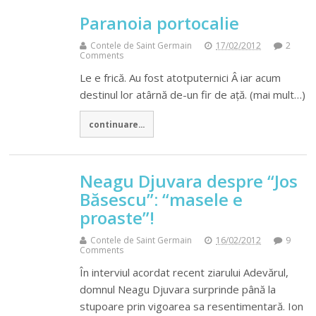
Paranoia portocalie
Contele de Saint Germain
17/02/2012
2
Comments
Le e frică. Au fost atotputernici Â iar acum
destinul lor atârnă de-un fir de ață. (mai mult…)
continuare...
Neagu Djuvara despre “Jos
Băsescu”: “masele e
proaste”!
Contele de Saint Germain
16/02/2012
9
Comments
În interviul acordat recent ziarului Adevărul,
domnul Neagu Djuvara surprinde până la
stupoare prin vigoarea sa resentimentară. Ion