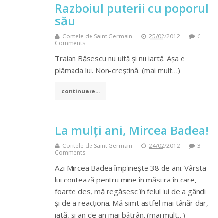
Razboiul puterii cu poporul
său
Contele de Saint Germain
25/02/2012
6
Comments
Traian Băsescu nu uită și nu iartă. Așa e
plămada lui. Non-creștină. (mai mult…)
continuare...
La mulți ani, Mircea Badea!
Contele de Saint Germain
24/02/2012
3
Comments
Azi Mircea Badea împlinește 38 de ani. Vârsta
lui contează pentru mine în măsura în care,
foarte des, mă regăsesc în felul lui de a gândi
și de a reacționa. Mă simt astfel mai tânăr dar,
iată, și an de an mai bătrân. (mai mult…)