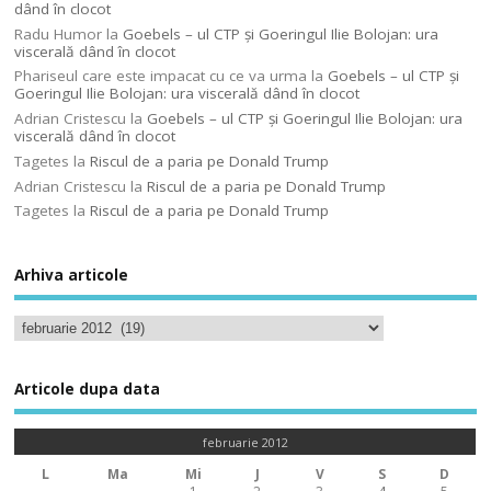
dând în clocot
Radu Humor
la
Goebels – ul CTP şi Goeringul Ilie Bolojan: ura
viscerală dând în clocot
Phariseul care este impacat cu ce va urma
la
Goebels – ul CTP şi
Goeringul Ilie Bolojan: ura viscerală dând în clocot
Adrian Cristescu
la
Goebels – ul CTP şi Goeringul Ilie Bolojan: ura
viscerală dând în clocot
Tagetes
la
Riscul de a paria pe Donald Trump
Adrian Cristescu
la
Riscul de a paria pe Donald Trump
Tagetes
la
Riscul de a paria pe Donald Trump
Arhiva articole
Articole dupa data
februarie 2012
L
Ma
Mi
J
V
S
D