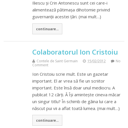
Iliescu și Crin Antonescu sunt cei care-i
alimentează pătimașa dihotomie privind
guvernanții acestei țări. (mai mult…)
continuare...
Colaboratorul Ion Cristoiu
Contele de Saint Germain
15/02/2012
No
Comment
Ion Cristoiu scrie mult. Este un gazetar
important. El ar vrea să fie un scriitor
important. Este însă doar unul mediocru. A
publicat 12 cărți. Â Își amintește cineva măcar
un singur titlu? În schimb de găina lui care a
născut pui vii a aflat toată lumea. (mai mult…)
continuare...