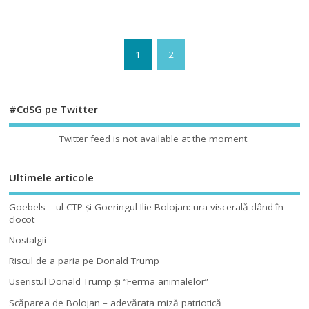
1
2
#CdSG pe Twitter
Twitter feed is not available at the moment.
Ultimele articole
Goebels – ul CTP şi Goeringul Ilie Bolojan: ura viscerală dând în
clocot
Nostalgii
Riscul de a paria pe Donald Trump
Useristul Donald Trump şi “Ferma animalelor”
Scăparea de Bolojan – adevărata miză patriotică