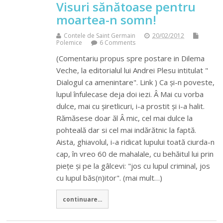
Visuri sănătoase pentru
moartea-n somn!
Contele de Saint Germain
20/02/2012
Polemice
6 Comments
(Comentariu propus spre postare in Dilema
Veche, la editorialul lui Andrei Plesu intitulat "
Dialogul ca amenintare". Link ) Ca și-n poveste,
lupul înfulecase deja doi iezi. Â Mai cu vorba
dulce, mai cu șiretlicuri, i-a prostit și i-a halit.
Rămăsese doar ăl Â mic, cel mai dulce la
pohteală dar si cel mai indărătnic la faptă.
Aista, ghiavolul, i-a ridicat lupului toată ciurda-n
cap, în vreo 60 de mahalale, cu behăitul lui prin
piețe și pe la gâlcevi: "jos cu lupul criminal, jos
cu lupul băs(n)itor". (mai mult…)
continuare...