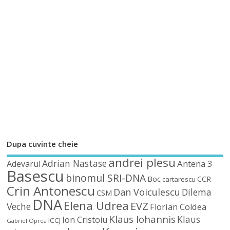
Dupa cuvinte cheie
andrei plesu
Adrian Nastase
Antena 3
Adevarul
Basescu
binomul SRI-DNA
Boc
CCR
cartarescu
Crin Antonescu
Dan Voiculescu
Dilema
CSM
DNA
Elena Udrea
EVZ
Veche
Florian Coldea
Klaus Iohannis
Klaus
Ion Cristoiu
ICCJ
Gabriel Oprea