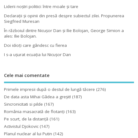
Liderii noştri politici: între moale şi tare
Declaraţii şi opinii din presă despre subiectul zilei. Propunerea
Siegfried Muresan
În războiul dintre Nicuşor Dan şi Ilie Bolojan, George Simion a
ales: Ilie Bolojan.
Doi idioţi care gândesc cu fierea
I s-a uşurat ecuaţia lui Nicuşor Dan
Cele mai comentate
Primele impresii după o destul de lungă tăcere
(276)
De data asta Mihai Gâdea a greşit!
(187)
Sincronicitati si pilde
(167)
România masacrată de flotanţi
(163)
Pe scurt, de la distanță
(161)
Activistul Djokovic
(147)
Planul nuclear al lui Putin
(142)