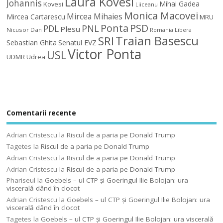
Laura Kovesi
Johannis
Mihai Gadea
Kovesi
Liiceanu
Monica Macovei
Mircea Mihaies
Mircea Cartarescu
MRU
Ponta
PSD
PDL
PNL
Plesu
Nicusor Dan
Romania Libera
Traian Basescu
SRI
Sebastian Ghita
Senatul EVZ
Victor Ponta
USL
UDMR
Udrea
Comentarii recente
Adrian Cristescu
la
Riscul de a paria pe Donald Trump
Tagetes
la
Riscul de a paria pe Donald Trump
Adrian Cristescu
la
Riscul de a paria pe Donald Trump
Adrian Cristescu
la
Riscul de a paria pe Donald Trump
Phariseul
la
Goebels – ul CTP şi Goeringul Ilie Bolojan: ura
viscerală dând în clocot
Adrian Cristescu
la
Goebels – ul CTP şi Goeringul Ilie Bolojan: ura
viscerală dând în clocot
Tagetes
la
Goebels – ul CTP şi Goeringul Ilie Bolojan: ura viscerală