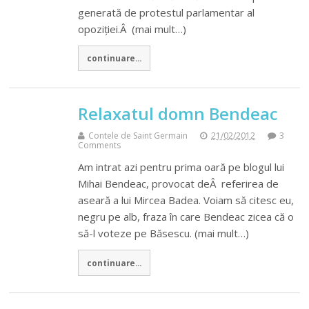
generată de protestul parlamentar al
opoziției.Â (mai mult…)
continuare...
Relaxatul domn Bendeac
Contele de Saint Germain
21/02/2012
3
Comments
Am intrat azi pentru prima oară pe blogul lui
Mihai Bendeac, provocat deÂ referirea de
aseară a lui Mircea Badea. Voiam să citesc eu,
negru pe alb, fraza în care Bendeac zicea că o
să-l voteze pe Băsescu. (mai mult…)
continuare...