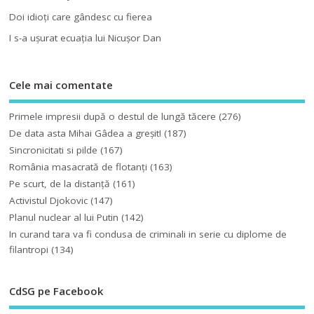
Doi idioţi care gândesc cu fierea
I s-a uşurat ecuaţia lui Nicuşor Dan
Cele mai comentate
Primele impresii după o destul de lungă tăcere
(276)
De data asta Mihai Gâdea a greşit!
(187)
Sincronicitati si pilde
(167)
România masacrată de flotanţi
(163)
Pe scurt, de la distanță
(161)
Activistul Djokovic
(147)
Planul nuclear al lui Putin
(142)
In curand tara va fi condusa de criminali in serie cu diplome de
filantropi
(134)
CdSG pe Facebook