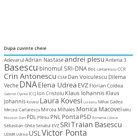
Dupa cuvinte cheie
andrei plesu
Adrian Nastase
Antena 3
Adevarul
Basescu
binomul SRI-DNA
Boc
CCR
cartarescu
Crin Antonescu
Dan Voiculescu
Dilema
CSM
DNA
Elena Udrea
EVZ
Veche
Florian Coldea
Klaus Iohannis
Klaus
Ion Cristoiu
ICCJ
Gabriel Oprea
Laura Kovesi
Johannis
Mihai Gadea
Kovesi
Liiceanu
Monica Macovei
Mircea Mihaies
Mircea Cartarescu
MRU
Ponta
PSD
PDL
PNL
Plesu
Nicusor Dan
Romania Libera
Traian Basescu
SRI
Sebastian Ghita
Senatul EVZ
Victor Ponta
USL
UDMR
Udrea