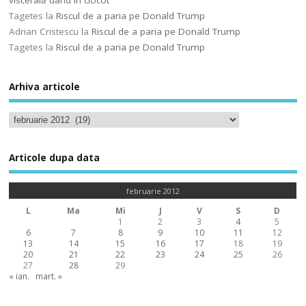
viscerală dând în clocot
Tagetes
la
Riscul de a paria pe Donald Trump
Adrian Cristescu
la
Riscul de a paria pe Donald Trump
Tagetes
la
Riscul de a paria pe Donald Trump
Arhiva articole
Articole dupa data
februarie 2012
L
Ma
Mi
J
V
S
D
1
2
3
4
5
6
7
8
9
10
11
12
13
14
15
16
17
18
19
20
21
22
23
24
25
26
27
28
29
« ian.
mart. »