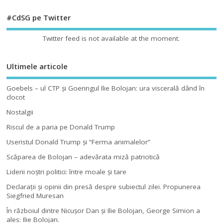
#CdSG pe Twitter
Twitter feed is not available at the moment.
Ultimele articole
Goebels – ul CTP şi Goeringul Ilie Bolojan: ura viscerală dând în
clocot
Nostalgii
Riscul de a paria pe Donald Trump
Useristul Donald Trump şi “Ferma animalelor”
Scăparea de Bolojan – adevărata miză patriotică
Liderii noştri politici: între moale şi tare
Declaraţii şi opinii din presă despre subiectul zilei. Propunerea
Siegfried Muresan
În războiul dintre Nicuşor Dan şi Ilie Bolojan, George Simion a
ales: Ilie Bolojan.