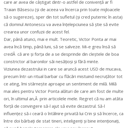
care ar avea de câștigat dintr-o astfel de conivență ar fi
Traian Băsescu (și de aceea va încerca prin toate mijloacele
să o sugereze), sper din tot sufletul (și cred puternic în asta)
că domnul Antonescu va avea înțelepciunea să știe să evite
crearea unor confuzii de acest fel.
Dar, până atunci, mai e mult. Teoretic, Victor Ponta ar mai
avea încă timp, până luni, să se salveze. Mi-e greu însă să
credÂ că are și forța de a se desprinde din cleștele de boa
constrictor al baronilor săi nesățioși și fără minte.
Viziunea dezastrului in care se aruncă acest USD de mucava,
precum într-un ritual barbar cu flăcări mistuind necruțător tot
ce ating, îmi stârnește aproape un sentiment de milă. Milă
mai ales pentru Victor Ponta alături de care am fost de multe
ori, în ultimul an,Â prin articolele mele. Regret că nu am atâta
forță de convingere să-l ajut să evite dezastrul. Să-l
influențez să-i ceară o întâlnire privată lui Crin și să încerce, ca
între doi bărbați de stat tineri, inteligenți și bine intenționați,