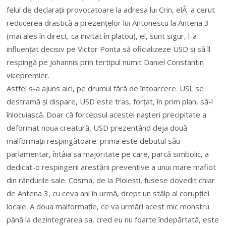
felul de declarații provocatoare la adresa lui Crin, elÂ a cerut
reducerea drastică a prezențelor lui Antonescu la Antena 3
(mai ales în direct, ca invitat în platou), el, sunt sigur, l-a
influențat decisiv pe Victor Ponta să oficializeze USD și să îl
respingă pe Johannis prin tertipul numit Daniel Constantin
vicepremier.
Astfel s-a ajuns aici, pe drumul fără de întoarcere. USL se
destramă și dispare, USD este tras, forțat, în prim plan, să-l
înlocuiască. Doar că forcepsul acestei nașteri precipitate a
deformat noua creatură, USD prezentând deja două
malformații respingătoare: prima este debutul său
parlamentar, întâia sa majoritate pe care, parcă simbolic, a
dedicat-o respingerii arestării preventive a unui mare mafiot
din rândurile sale. Cosma, de la Ploiești, fusese dovedit chiar
de Antena 3, cu ceva ani în urmă, drept un stâlp al corupției
locale. A doua malformație, ce va urmări acest mic monstru
până la dezintegrarea sa, cred eu nu foarte îndepărtată, este