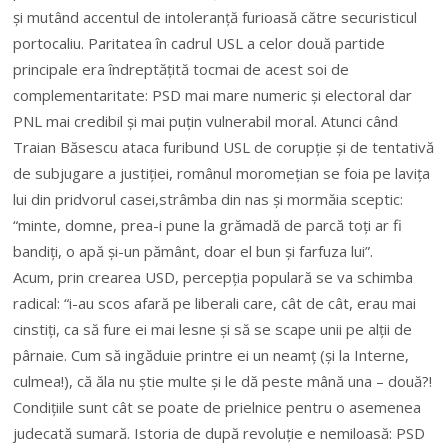
și mutând accentul de intoleranță furioasă către securisticul
portocaliu.
Paritatea în cadrul USL a celor două partide
principale era îndreptățită tocmai de acest soi de
complementaritate: PSD mai mare numeric și electoral dar
PNL mai credibil și mai puțin vulnerabil moral. Atunci când
Traian Băsescu ataca furibund USL de corupție și de tentativă
de subjugare a justiției, românul moromețian se foia pe lavița
lui din pridvorul casei,strâmba din nas și mormăia sceptic:
“minte, domne, prea-i pune la grămadă de parcă toți ar fi
bandiți, o apă și-un pământ, doar el bun și farfuza lui”.
Acum, prin crearea USD, percepția populară se va schimba
radical: “i-au scos afară pe liberali care, cât de cât, erau mai
cinstiți, ca să fure ei mai lesne și să se scape unii pe alții de
pârnaie. Cum să ingăduie printre ei un neamț (și la Interne,
culmea!), că ăla nu știe multe și le dă peste mână una – două?!
Condițiile sunt cât se poate de prielnice pentru o asemenea
judecată sumară. Istoria de după revoluție e nemiloasă: PSD