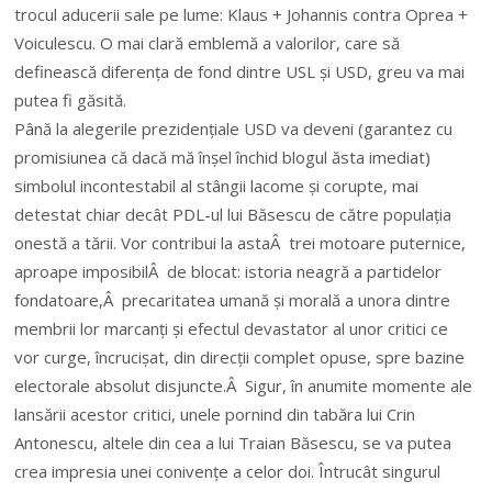
trocul aducerii sale pe lume: Klaus + Johannis contra Oprea +
Voiculescu. O mai clară emblemă a valorilor, care să
definească diferența de fond dintre USL și USD, greu va mai
putea fi găsită.
Până la alegerile prezidențiale USD va deveni (garantez cu
promisiunea că dacă mă înșel închid blogul ăsta imediat)
simbolul incontestabil al stângii lacome și corupte, mai
detestat chiar decât PDL-ul lui Băsescu de către populația
onestă a tării. Vor contribui la astaÂ trei motoare puternice,
aproape imposibilÂ de blocat: istoria neagră a partidelor
fondatoare,Â precaritatea umană și morală a unora dintre
membrii lor marcanți și efectul devastator al unor critici ce
vor curge, încrucișat, din direcții complet opuse, spre bazine
electorale absolut disjuncte.Â Sigur, în anumite momente ale
lansării acestor critici, unele pornind din tabăra lui Crin
Antonescu, altele din cea a lui Traian Băsescu, se va putea
crea impresia unei conivențe a celor doi. Întrucât singurul