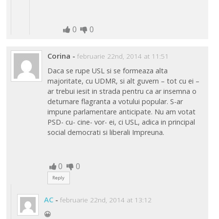
0
0
Corina
-
februarie 22nd, 2014 at 11:51
Daca se rupe USL si se formeaza alta
majoritate, cu UDMR, si alt guvern – tot cu ei –
ar trebui iesit in strada pentru ca ar insemna o
deturnare flagranta a votului popular. S-ar
impune parlamentare anticipate. Nu am votat
PSD- cu- cine- vor- ei, ci USL, adica in principal
social democrati si liberali Impreuna.
0
0
Reply
AC
-
februarie 22nd, 2014 at 13:12
😀