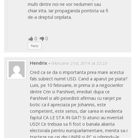
multi dintre noi ne vor nedumeri sau
chiar irita. Iar propaganda pontista va fi
de-a dreptul oripilata.
0
0
Reply
Hendrix
-
februarie 21st, 2014 at 22:23
Cred ca se da o importanta prea mare acestui
fals subiect numit USD. Cand a aparut pe piata?
Luni, pe 10 februarie, in prima zi a negocierilor
dintre Crin si Parshivel, imediat dupa ce
Parshivel si alti pesedisti afirmau cu ranjet pe
botic ca il apreciaza pe Johannis, este
competent, este serios, dar sarea in evidenta
faptul CA LE STA IN GAT! Si atunci au inventat
USD! Ce trebuia sa fi fost o banala alianta
electorala pentru europarlamentare, menita sa-i
tracteze pe cei din UNPR si PC si oferindu-le