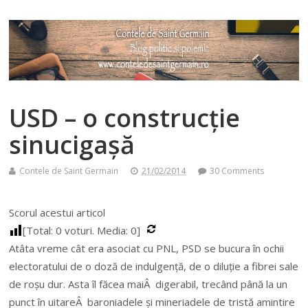
USD – o construcție
sinucigașă
Contele de Saint Germain
21/02/2014
30 Comments
Scorul acestui articol
[Total:
0
voturi. Media:
0
]
Atâta vreme cât era asociat cu PNL, PSD se bucura în ochii
electoratului de o doză de indulgență, de o diluție a fibrei sale
de roșu dur. Asta îl făcea maiÂ digerabil, trecând până la un
punct în uitareÂ baroniadele și mineriadele de tristă amintire