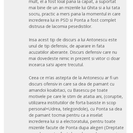
mult, el a fost loial pana la capat, a suportat
mai bine de un an mizeriile lui Ghita si a lui tata
socru, practic a mers pana la momentul in care
increderea lui in PSD si Ponta a fost complet
distrusa de lacomia pesedistilor.
Insa acest tip de discurs a lui Antonescu este
unul de tip defensiv, de aparare in fata
acuzatiilor aberante. Discurs defensiv care nu
mai dovedeste nimic in prezent si viitor ci doar
incearca sa’si apere trecutul.
Ceea ce m’as astepta de la Antonescu ar fi un
discurs ofensiv in care sa dea de pamant cu
amandoi koabitaci, cu Basescu pe toate
motivele pe care le stim de atatia ani, (coruptie,
utilizarea institutiilor de forta basiste in scop
personal+Udrea, telegondole), cu Ponta sa dea
de pamant tocmai pentru ca a inselat
increderea lui si a electoratului, pentru toate
mizeriile facute de Ponta dupa alegeri (Dreptate