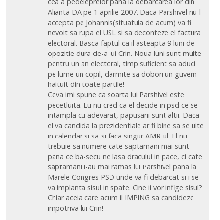
cea a pedeleprelor pana la debarcarea lor din
Alianta DA pe 1 aprilie 2007. Daca Parshivel nu-l
accepta pe Johannis(situatuia de acum) va fi
nevoit sa rupa el USL si sa deconteze el factura
electoral. Basca faptul ca il asteapta 9 luni de
opozitie dura de-a lui Crin. Noua luni sunt multe
pentru un an electoral, timp suficient sa aduci
pe lume un copil, darmite sa dobori un guvern
haituit din toate partile!
Ceva imi spune ca soarta lui Parshivel este
pecetluita. Eu nu cred ca el decide in psd ce se
intampla cu adevarat, papusarii sunt altii. Daca
el va candida la prezidentiale ar fi bine sa se uite
in calendar si sa-si faca singur AMR-ul. El nu
trebuie sa numere cate saptamani mai sunt
pana ce ba-secu ne lasa dracului in pace, ci cate
saptamani i-au mai ramas lui Parshivel pana la
Marele Congres PSD unde va fi debarcat si i se
va implanta sisul in spate. Cine ii vor infige sisul?
Chiar aceia care acum il IMPING sa candideze
impotriva lui Crin!