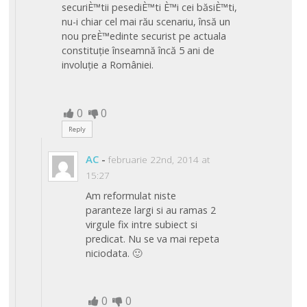
securiÈ™tii pesediÈ™ti È™i cei băsiÈ™ti,
nu-i chiar cel mai rău scenariu, însă un
nou preÈ™edinte securist pe actuala
constituție înseamnă încă 5 ani de
involuție a României.
0
0
Reply
AC
-
februarie 22nd, 2014 at
15:27
Am reformulat niste
paranteze largi si au ramas 2
virgule fix intre subiect si
predicat. Nu se va mai repeta
niciodata. 🙂
0
0