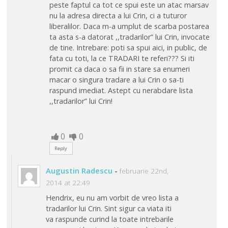
peste faptul ca tot ce spui este un atac marsav
nu la adresa directa a lui Crin, ci a tuturor
liberalilor. Daca m-a umplut de scarba postarea
ta asta s-a datorat ,,tradarilor” lui Crin, invocate
de tine. Intrebare: poti sa spui aici, in public, de
fata cu toti, la ce TRADARI te referi??? Si iti
promit ca daca o sa fii in stare sa enumeri
macar o singura tradare a lui Crin o sa-ti
raspund imediat. Astept cu nerabdare lista
,,tradarilor” lui Crin!
0
0
Reply
Augustin Radescu
-
februarie 22nd,
2014 at 22:49
Hendrix, eu nu am vorbit de vreo lista a
tradarilor lui Crin. Sint sigur ca viata iti
va raspunde curind la toate intrebarile