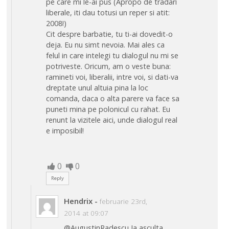
pe care mi le-ai pus (Apropo de tradari
liberale, iti dau totusi un reper si atit:
2008!)
Cit despre barbatie, tu ti-ai dovedit-o
deja. Eu nu simt nevoia. Mai ales ca
felul in care intelegi tu dialogul nu mi se
potriveste. Oricum, am o veste buna:
ramineti voi, liberalii, intre voi, si dati-va
dreptate unul altuia pina la loc
comanda, daca o alta parere va face sa
puneti mina pe polonicul cu rahat. Eu
renunt la vizitele aici, unde dialogul real
e imposibil!
0
0
Reply
Hendrix
-
februarie 23rd,
2014 at 09:07
@AugustinRadescu Ia asculta,