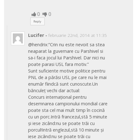
0
0
Reply
Lucifer
-
februarie 22nd, 2014 at 11:35
@hendrix:”Crin nu este nevoit sa stea
neaparat la guvernare cu Parshivel si
sa-i faca jocul lui Parshivel. Dar nici nu
poate parasi USL fara motiv.”
Sunt suficiente motive politice pentru
PNL de a părăsi USL pe care nu le mai
enumăr fiindcă sunt cunoscute.Un
bănculeț vechi dar actual:
Concurs internațional pentru
desemnarea campionului mondial care
poate sta cel mai mult timp în cocină
cu un porc.Intră francezul,stă 5 minute
și iese zicând:nu se poate trăi cu
porcul!Intră englezul,stă 10 minute și
iese zicând:nu se poate trăi cu