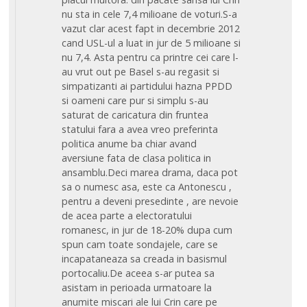
nu sta in cele 7,4 milioane de voturi.S-a
vazut clar acest fapt in decembrie 2012
cand USL-ul a luat in jur de 5 milioane si
nu 7,4. Asta pentru ca printre cei care l-
au vrut out pe Basel s-au regasit si
simpatizanti ai partidului hazna PPDD
si oameni care pur si simplu s-au
saturat de caricatura din fruntea
statului fara a avea vreo preferinta
politica anume ba chiar avand
aversiune fata de clasa politica in
ansamblu.Deci marea drama, daca pot
sa o numesc asa, este ca Antonescu ,
pentru a deveni presedinte , are nevoie
de acea parte a electoratului
romanesc, in jur de 18-20% dupa cum
spun cam toate sondajele, care se
incapataneaza sa creada in basismul
portocaliu.De aceea s-ar putea sa
asistam in perioada urmatoare la
anumite miscari ale lui Crin care pe