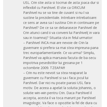
USL. Crin stie asta si tocmai de asta joaca dur si
inflexibil cu Parshivel. El stie ca ORICUM
Parshivel nu se va tine de cuvant si nu-l va
sustine la prezidentiale. Intrebare intrebatoare:
ce sens ar avea sa-l sustina Crin in continuare pe
Parshivel? De ce sa se debaraseze Parshivel de
Crin atunci cand ii va conveni lui Parshivel( in vara
sau in toamna)? Situatia sta in felul urmator:
– Parshivel INCA mai are nevoie de Crin la
guvernare si prefera sa mai stea impreuna pana
trec europarlamentarele. Ce va urma? Simplu,
Parshivel va aplica marsavia facuta de ba-secu
impotriva pesedistilor lui geoana pe 1
octombrie 2009. TZEAPA!!!
– Crin nu este nevoit sa stea neaparat la
guvernare cu Parshivel si sa-i faca jocul lui
Parshivel. Dar nici nu poate parasi USL fara
motiv. De aceea a apelat la solutia Johannis, o
solutie win-win pentru Crin. Daca Parshivel il
accepta, acesta il va toca marunt pe Parshivel
imagologic. Va face o opozitie la fel de dura cu