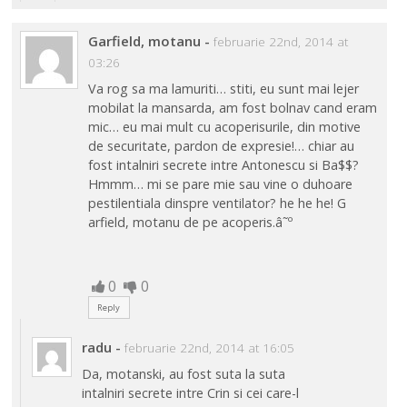
Garfield, motanu
-
februarie 22nd, 2014 at
03:26
Va rog sa ma lamuriti… stiti, eu sunt mai lejer
mobilat la mansarda, am fost bolnav cand eram
mic… eu mai mult cu acoperisurile, din motive
de securitate, pardon de expresie!… chiar au
fost intalniri secrete intre Antonescu si Ba$$?
Hmmm… mi se pare mie sau vine o duhoare
pestilentiala dinspre ventilator? he he he! G
arfield, motanu de pe acoperis.â˜º
0
0
Reply
radu
-
februarie 22nd, 2014 at 16:05
Da, motanski, au fost suta la suta
intalniri secrete intre Crin si cei care-l