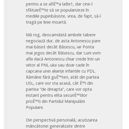
pentru a se afiÈ™a laBe1, dar cine-l
sfătuieÈ™te să se popularizeze în
mediile pupinbăsiste, vrea, de fapt, să-l
tragă pe linie moartă.
Mă rog, deocamdată ambele tabere
negociază dur, de asta Antonescu pare
mai băsist decât Băsescu, iar Ponta
mai jegos decât Băsescu, dar Luni vom
afla dacă Antonescu chiar crede într-un
viitor al PNL-ului sau doar cade în
capcana unei alianțe infantile cu PDL.
Rămâne fără guÈ™teri, atât din partea
USL, care vor sta acasă, cât È™i din
partea “de dreapta”, care vor opta
instant pentru elita securiÈ™tilor
proÈ™ti din Partidul Manipulării
Populare.
Din perspectivă personală, acutizarea
mâncătoriei generalizate dintre