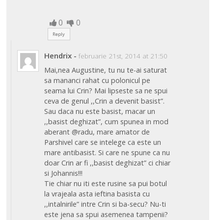
0
0
Reply
Hendrix
-
februarie 21st, 2014 at 21:50
Mai,nea Augustine, tu nu te-ai saturat
sa mananci rahat cu polonicul pe
seama lui Crin? Mai lipseste sa ne spui
ceva de genul ,,Crin a devenit basist”.
Sau daca nu este basist, macar un
,,basist deghizat”, cum spunea in mod
aberant @radu, mare amator de
Parshivel care se intelege ca este un
mare antibasist. Si care ne spune ca nu
doar Crin ar fi ,,basist deghizat” ci chiar
si Johannis!!!
Tie chiar nu iti este rusine sa pui botul
la vrajeala asta ieftina basista cu
,,intalnirile” intre Crin si ba-secu? Nu-ti
este jena sa spui asemenea tampenii?