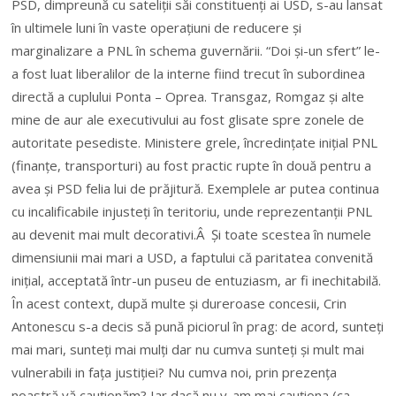
PSD, dimpreună cu sateliții săi constituenți ai USD, s-au lansat
în ultimele luni în vaste operațiuni de reducere și
marginalizare a PNL în schema guvernării. “Doi și-un sfert” le-
a fost luat liberalilor de la interne fiind trecut în subordinea
directă a cuplului Ponta – Oprea. Transgaz, Romgaz și alte
mine de aur ale executivului au fost glisate spre zonele de
autoritate pesediste. Ministere grele, încredințate inițial PNL
(finanțe, transporturi) au fost practic rupte în două pentru a
avea și PSD felia lui de prăjitură. Exemplele ar putea continua
cu incalificabile injusteți în teritoriu, unde reprezentanții PNL
au devenit mai mult decorativi.Â Și toate scestea în numele
dimensiunii mai mari a USD, a faptului că paritatea convenită
inițial, acceptată într-un puseu de entuziasm, ar fi inechitabilă.
În acest context, după multe și dureroase concesii, Crin
Antonescu s-a decis să pună piciorul în prag: de acord, sunteți
mai mari, sunteți mai mulți dar nu cumva sunteți și mult mai
vulnerabili in fața justiției? Nu cumva noi, prin prezența
noastră vă cauționăm? Iar dacă nu v-am mai cauționa (ca