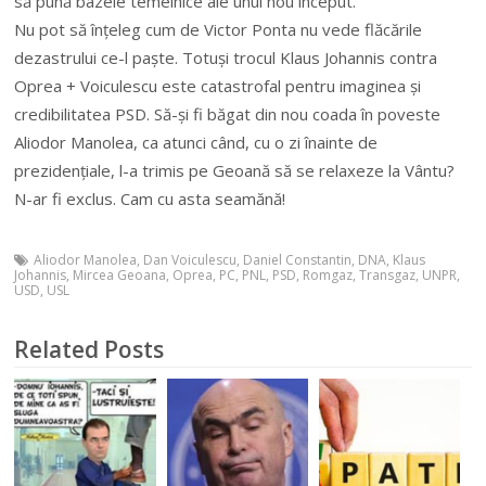
să pună bazele temeinice ale unui nou început.
Nu pot să înțeleg cum de Victor Ponta nu vede flăcările
dezastrului ce-l paște. Totuși trocul Klaus Johannis contra
Oprea + Voiculescu este catastrofal pentru imaginea și
credibilitatea PSD. Să-și fi băgat din nou coada în poveste
Aliodor Manolea, ca atunci când, cu o zi înainte de
prezidențiale, l-a trimis pe Geoană să se relaxeze la Vântu?
N-ar fi exclus. Cam cu asta seamănă!
Aliodor Manolea
,
Dan Voiculescu
,
Daniel Constantin
,
DNA
,
Klaus
Johannis
,
Mircea Geoana
,
Oprea
,
PC
,
PNL
,
PSD
,
Romgaz
,
Transgaz
,
UNPR
,
USD
,
USL
Related Posts