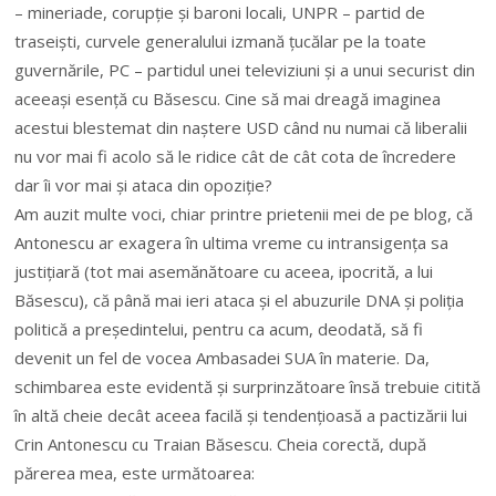
– mineriade, corupție și baroni locali, UNPR – partid de
traseiști, curvele generalului izmană țucălar pe la toate
guvernările, PC – partidul unei televiziuni și a unui securist din
aceeași esență cu Băsescu. Cine să mai dreagă imaginea
acestui blestemat din naștere USD când nu numai că liberalii
nu vor mai fi acolo să le ridice cât de cât cota de încredere
dar îi vor mai și ataca din opoziție?
Am auzit multe voci, chiar printre prietenii mei de pe blog, că
Antonescu ar exagera în ultima vreme cu intransigența sa
justițiară (tot mai asemănătoare cu aceea, ipocrită, a lui
Băsescu), că până mai ieri ataca și el abuzurile DNA și poliția
politică a președintelui, pentru ca acum, deodată, să fi
devenit un fel de vocea Ambasadei SUA în materie. Da,
schimbarea este evidentă și surprinzătoare însă trebuie citită
în altă cheie decât aceea facilă și tendențioasă a pactizării lui
Crin Antonescu cu Traian Băsescu. Cheia corectă, după
părerea mea, este următoarea: