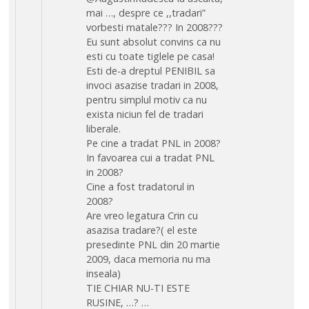
mai …, despre ce ,,tradari”
vorbesti matale??? In 2008???
Eu sunt absolut convins ca nu
esti cu toate tiglele pe casa!
Esti de-a dreptul PENIBIL sa
invoci asazise tradari in 2008,
pentru simplul motiv ca nu
exista niciun fel de tradari
liberale.
Pe cine a tradat PNL in 2008?
In favoarea cui a tradat PNL
in 2008?
Cine a fost tradatorul in
2008?
Are vreo legatura Crin cu
asazisa tradare?( el este
presedinte PNL din 20 martie
2009, daca memoria nu ma
inseala)
TIE CHIAR NU-TI ESTE
RUSINE, …? …