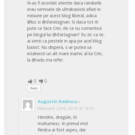
N-as fi acordat atentie daca randurile
erau semnate de ultrabasistii aflati in
misiune pe acest blog liberal, adica
@luc si @d’aratagnan. Si daca tot iti
pute ce face Crin, de ce nu comentezi
pe blogul lui @d’artagnan? Eu zic ca te-
ai simti ca pestele in apa pe acel blog
basist. Nu dispera, s-ar putea sa
intalnesti un alt mare inamic al lui Crin,
la @radu ma refer.
0
0
Reply
Augustin Radescu
-
februarie 22nd, 2014 at 13:55
Hendrix, dragule, iti
multumesc. In primul rind
fiindca ai fost aspru, dar