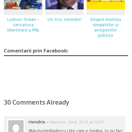
Ludovic Orban –
Un troc nesimţit!
Despre evoluţia
caricatura
simpatiilor şi
identitară a PNL
antipatiilor
politice
Comentarii prin Facebook:
30 Comments Already
Hendrix
-
februarie 22nd, 2014 at 16:07
@AugustinRadescu Uite care e treaba, tu nu faci