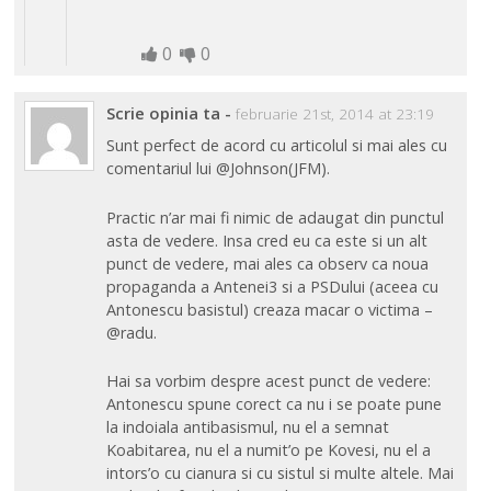
0
0
Scrie opinia ta
-
februarie 21st, 2014 at 23:19
Sunt perfect de acord cu articolul si mai ales cu
comentariul lui @Johnson(JFM).
Practic n’ar mai fi nimic de adaugat din punctul
asta de vedere. Insa cred eu ca este si un alt
punct de vedere, mai ales ca observ ca noua
propaganda a Antenei3 si a PSDului (aceea cu
Antonescu basistul) creaza macar o victima –
@radu.
Hai sa vorbim despre acest punct de vedere:
Antonescu spune corect ca nu i se poate pune
la indoiala antibasismul, nu el a semnat
Koabitarea, nu el a numit’o pe Kovesi, nu el a
intors’o cu cianura si cu sistul si multe altele. Mai