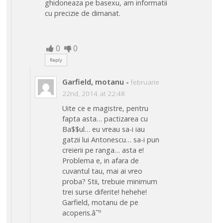
ghidoneaza pe basexu, am informatii
cu precizie de dimanat.
0
0
Reply
Garfield, motanu
-
februarie
22nd, 2014 at 22:48
Uite ce e magistre, pentru
fapta asta… pactizarea cu
Ba$$ul… eu vreau sa-i iau
gatzii lui Antonescu… sa-i pun
creierii pe ranga… asta e!
Problema e, in afara de
cuvantul tau, mai ai vreo
proba? Stii, trebuie minimum
trei surse diferite! hehehe!
Garfield, motanu de pe
acoperis.â˜º