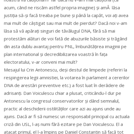
acum, când ne riscăm astfel propria imagine) și amÂ lăsa
justiția să-și facă treaba pe bune și până la capăt, voi ați avea
mai mult de câștigat sau mai mult de pierdut? Dacă noi v-am
lăsa să vă apărați singuri de tăvălugul DNA, fără să mai
protestăm alături de voi fată de abuzurile băsiste și trăgând
din asta dublu avantaj pentru PNL, îmbunătățirea imaginii pe
plan international și decredibilizarea voastră în fața
electoratului, v-ar conveni mai mult?
Mesajul lui Crin Antonescu, deși destul de limpede (referiri la
respingerea legii amnistiei, la votarea în parlament a cererilor
DNA de arestări preventive etc.) a fost luat în derâdere de
adrisanți. Dan Voiculescu chiar a plusat, criticându-l dur pe
Antonescu la congresul conservatorilor și dând semnalul,
practic al deschiderii ostilităților care azi au ajuns unde au
ajuns. Dacă ar fi să numesc un responsabil principal cu actuala
criză din USL, l-aș numi fără ezitare pe Dan Voiculescu. El a
atacat primul, el l-a împins pe Daniel Constantin să facă tot