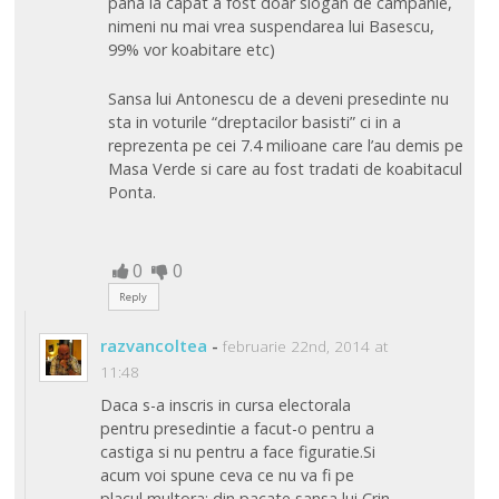
pana la capat a fost doar slogan de campanie,
nimeni nu mai vrea suspendarea lui Basescu,
99% vor koabitare etc)
Sansa lui Antonescu de a deveni presedinte nu
sta in voturile “dreptacilor basisti” ci in a
reprezenta pe cei 7.4 milioane care l’au demis pe
Masa Verde si care au fost tradati de koabitacul
Ponta.
0
0
Reply
razvancoltea
-
februarie 22nd, 2014 at
11:48
Daca s-a inscris in cursa electorala
pentru presedintie a facut-o pentru a
castiga si nu pentru a face figuratie.Si
acum voi spune ceva ce nu va fi pe
placul multora: din pacate sansa lui Crin