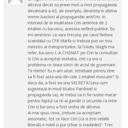
altceva decat sa preiei mot-a-mot propaganda
desantata a A3, de exemplu, devenita in ultima
vreme bastion al propagandei antiCrin. In
interviul de la Irealitatea Crin amintea de 2
intalniri cu ba-secu, acestea nefiind publice. Eu
imi amintesc ca vara trecuta, pe cand fierbea
scandalul cu CFR Marfa si trebuia pus un nou
ministru al transporturilor, la Ovidiu Silaghi ma
refer, ba-secu L-A CHEMAT pe Crin la consultari.
Si Crin a acceptat invitatia, chit ca era o
problema ce tinea strict de actul de guvernare.
Tii minte? Eu n-am uitat. Intrebare pentru tine:
sa fi fost asta una din cele 2 intalniri invocate? Si
daca da, a fost ea una SECRETA?(asa cum
sugereaza in mod ticalos Parshivel si
propaganda sa). Ar trebui sa-ti fie rusine macar
pentru faptul ca te-ai gandit o secunda ca intre
Crin si ba-secu a fost vorba de altceva.
Ai mai spus ceva:,,trebuie sa acceptam
axiomatic, tot ce face Crin (ca si toti ceilalti
liberali) e nobil si pur (chiar si tradarile!)”. Trec