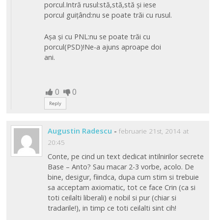
porcul.Intră rusul:stă,stă,stă și iese
porcul guițând:nu se poate trăi cu rusul.
Așa și cu PNL:nu se poate trăi cu
porcul(PSD)!Ne-a ajuns aproape doi
ani.
0
0
Reply
Augustin Radescu
-
februarie 21st, 2014 at
20:45
Conte, pe cind un text dedicat intilnirilor secrete
Base – Anto? Sau macar 2-3 vorbe, acolo. De
bine, desigur, fiindca, dupa cum stim si trebuie
sa acceptam axiomatic, tot ce face Crin (ca si
toti ceilalti liberali) e nobil si pur (chiar si
tradarile!), in timp ce toti ceilalti sint cih!