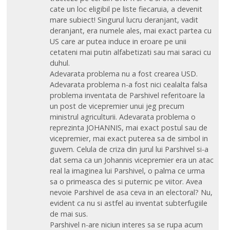
cate un loc eligibil pe liste fiecaruia, a devenit
mare subiect! Singurul lucru deranjant, vadit
deranjant, era numele ales, mai exact partea cu
US care ar putea induce in eroare pe unii
cetateni mai putin alfabetizati sau mai saraci cu
duhul.
Adevarata problema nu a fost crearea USD.
Adevarata problema n-a fost nici cealalta falsa
problema inventata de Parshivel referitoare la
un post de vicepremier unui jeg precum
ministrul agriculturii. Adevarata problema o
reprezinta JOHANNIS, mai exact postul sau de
vicepremier, mai exact puterea sa de simbol in
guvern. Celula de criza din jurul lui Parshivel si-a
dat sema ca un Johannis vicepremier era un atac
real la imaginea lui Parshivel, o palma ce urma
sa o primeasca des si puternic pe viitor. Avea
nevoie Parshivel de asa ceva in an electoral? Nu,
evident ca nu si astfel au inventat subterfugiile
de mai sus.
Parshivel n-are niciun interes sa se rupa acum