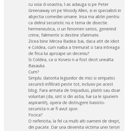
cu voia d-voastra, l-as adauga si pe Peter
Greenaway ori pe Woody Allen, si ei specialisti in
abjectia comediei umane. Insa ma abtin pentru
ca delirul securistic nu e tema de disectie
hermeneutica, ci un fenomen serios, generind
crime, falimente si destine sfarimate.
Zicea bine Mircea Badea: bai, daca atit de idiot
e Coldea, cum naiba a tremurat o tara intreaga
de frica lui aproape un deceniu?
Si Coldea, ca si Kovesi n-a fost decit unealta
Basaului.
Cum?
Simplu: datorita legiunilor de mici si simpatici
securisti infiltrati peste tot, inclusiv pe acest
blog. Fara armata de trepadusi, platiti sau doar
voluntari (da, sint si din astia, hai sa le spunem
aspiranti!), opera de distrugere basisto-
securista n-ar fi avut spor.
Focica?
O nefericita, la fel ca multi alti oameni de drept,
din pacate. Dar una devenita victima unei terori