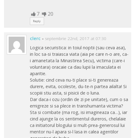
7
20
Reply
clerc
-
septembrie 22nd, 2017 at 07:30
Logica securistica: in toiul noptii (sau ceva asa),
in loc sa-si traiasca viata (aia pe care n-o are, ca-
i amanetata la Minastirea Secu), victima (care-i
voluntara) oracaie ca dau lupii la imaculata ei
aparitie.
Solutie: cind ceva nu-ti place si-ti genereaza
durere, evita, ocoleste, du-te-n partea ailalta! Si
scopiii stiu asta, si pisicii de o luna.
Dar daca-i ozu (ordin de zi pe unitate), cum o sa
emigreze si sa plece in transhumanta victima?
Sta si combate (ma rog, isi imagineaza ca…), iar
cind ajunge la os sentimentul dureros, chelalaie
ca initiatorul blogului si mult-prea-generosul lui
mentor nu-l apara si-l lasa in calea agentilor