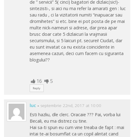
de ” servicii” 5( cinci) bagatori de dizlaic(sic!)-
sintezisti-, si aici nu ma refer la amarati gen : luc
sau radu , ci la vizitatorii numiti “inapuacar sau
dromihetes” si etc. bine ei pot posta de pe mai
multe nick-nameuri si adrese, dar prea apar
brusc doar cate 5 dizlaicuri la vrajmasii
securismului, si 5 laicuri pt. securei! Ciudat, dar
eu sunt invatat ca nu exista coincidente in
asemenea cazuri, deci cum facem cu siguranta
blogului??
16
5
Reply
luc
-
septembrie 22nd, 2017 at 10:00
Esti hazliu, dle clerc. Oracaie ??? Pai, vorba lui
Becali, eu ma distrez cu tine.
Hai sa-ti spun eu cum vine treaba de fapt : mai
intai te-ai bosumflat ca un copil alintat cand