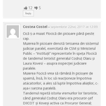
12
5
Reply
Costea Costel
-
septembrie 22nd, 2017 at 12:09
Cică s-a muiat Flocică din picioare până peste
cap.
Muierea în picioare denotă teroarea din sistemul
judiciar paralel, exercitată de CSM și Ministerul
Public – “instituții” reprezentate în speța Flocică
de tandemul terorist generalul Codruț Olaru și
Laura Kovesi – asupra inspecției judiciare
paralele.
Muierea Focică vrea să rămână în picioare de
spaimă, însă, în loc să reacționeze împotriva
atacatorilor, a ales să lupte împotriva aliaților, c-
așa-i sarcina paralelă.
Tandemul repetă istoria vremurilor lor teroriste,
când generalul Codruț Olaru era procuror-șef
DIICOT și Koveși activa ca Procuror General;