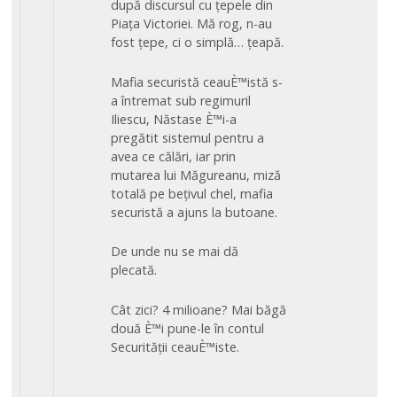
după discursul cu țepele din
Piața Victoriei. Mă rog, n-au
fost țepe, ci o simplă… țeapă.
Mafia securistă ceauÈ™istă s-
a întremat sub regimuril
Iliescu, Năstase È™i-a
pregătit sistemul pentru a
avea ce călări, iar prin
mutarea lui Măgureanu, miză
totală pe bețivul chel, mafia
securistă a ajuns la butoane.
De unde nu se mai dă
plecată.
Cât zici? 4 milioane? Mai băgă
două È™i pune-le în contul
Securității ceauÈ™iste.