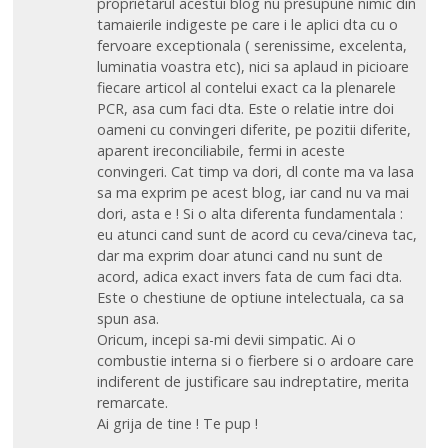
proprietarul acestui blog nu presupune nimic din
tamaierile indigeste pe care i le aplici dta cu o
fervoare exceptionala ( serenissime, excelenta,
luminatia voastra etc), nici sa aplaud in picioare
fiecare articol al contelui exact ca la plenarele
PCR, asa cum faci dta. Este o relatie intre doi
oameni cu convingeri diferite, pe pozitii diferite,
aparent ireconciliabile, fermi in aceste
convingeri. Cat timp va dori, dl conte ma va lasa
sa ma exprim pe acest blog, iar cand nu va mai
dori, asta e ! Si o alta diferenta fundamentala :
eu atunci cand sunt de acord cu ceva/cineva tac,
dar ma exprim doar atunci cand nu sunt de
acord, adica exact invers fata de cum faci dta.
Este o chestiune de optiune intelectuala, ca sa
spun asa.
Oricum, incepi sa-mi devii simpatic. Ai o
combustie interna si o fierbere si o ardoare care
indiferent de justificare sau indreptatire, merita
remarcate.
Ai grija de tine ! Te pup !