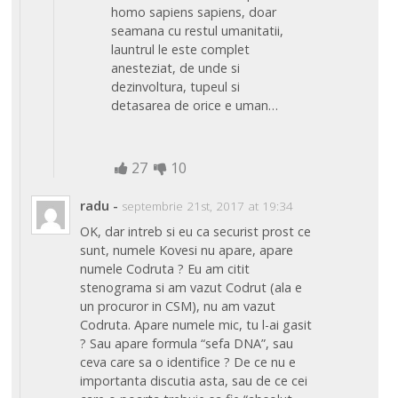
homo sapiens sapiens, doar
seamana cu restul umanitatii,
launtrul le este complet
anesteziat, de unde si
dezinvoltura, tupeul si
detasarea de orice e uman…
27
10
radu
-
septembrie 21st, 2017 at 19:34
OK, dar intreb si eu ca securist prost ce
sunt, numele Kovesi nu apare, apare
numele Codruta ? Eu am citit
stenograma si am vazut Codrut (ala e
un procuror in CSM), nu am vazut
Codruta. Apare numele mic, tu l-ai gasit
? Sau apare formula “sefa DNA”, sau
ceva care sa o identifice ? De ce nu e
importanta discutia asta, sau de ce cei