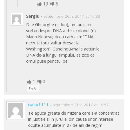
19
6
Sergiu
-
septembrie 26th, 2017 at 16:38
D-le Gheorghe (si Ion), am auzit o
vorba despre DNA a d-lui colonel (r.)
Marin Neacsu; zicea cam asa: “DNA,
necrutatorul vultur dresat la
Washington”. Gandindu-ma la actiunile
DNA de-a lungul timpului, as zice ca
omul puse punctul pe i.
1
0
Reply
nasu1111
-
septembrie 21st, 2017 at 19:57
Te apuca greata de mizeria care s-a concentrat
in justitie si in jurul ei din cauza unor interese
oculte acumulate in 27 de ani de regim