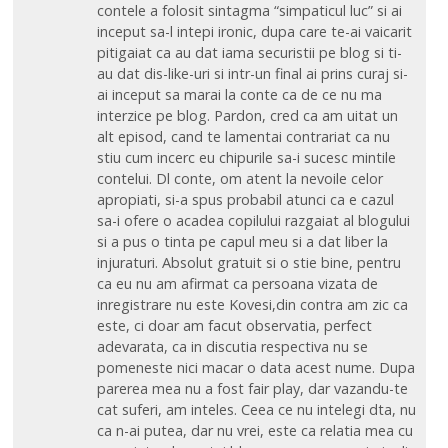
contele a folosit sintagma “simpaticul luc” si ai
inceput sa-l intepi ironic, dupa care te-ai vaicarit
pitigaiat ca au dat iama securistii pe blog si ti-
au dat dis-like-uri si intr-un final ai prins curaj si-
ai inceput sa marai la conte ca de ce nu ma
interzice pe blog. Pardon, cred ca am uitat un
alt episod, cand te lamentai contrariat ca nu
stiu cum incerc eu chipurile sa-i sucesc mintile
contelui. Dl conte, om atent la nevoile celor
apropiati, si-a spus probabil atunci ca e cazul
sa-i ofere o acadea copilului razgaiat al blogului
si a pus o tinta pe capul meu si a dat liber la
injuraturi. Absolut gratuit si o stie bine, pentru
ca eu nu am afirmat ca persoana vizata de
inregistrare nu este Kovesi,din contra am zic ca
este, ci doar am facut observatia, perfect
adevarata, ca in discutia respectiva nu se
pomeneste nici macar o data acest nume. Dupa
parerea mea nu a fost fair play, dar vazandu-te
cat suferi, am inteles. Ceea ce nu intelegi dta, nu
ca n-ai putea, dar nu vrei, este ca relatia mea cu