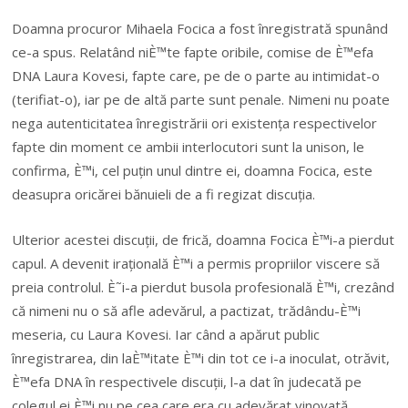
Doamna procuror Mihaela Focica a fost înregistrată spunând
ce-a spus. Relatând niÈ™te fapte oribile, comise de È™efa
DNA Laura Kovesi, fapte care, pe de o parte au intimidat-o
(terifiat-o), iar pe de altă parte sunt penale. Nimeni nu poate
nega autenticitatea înregistrării ori existența respectivelor
fapte din moment ce ambii interlocutori sunt la unison, le
confirma, È™i, cel puțin unul dintre ei, doamna Focica, este
deasupra oricărei bănuieli de a fi regizat discuția.
Ulterior acestei discuții, de frică, doamna Focica È™i-a pierdut
capul. A devenit irațională È™i a permis propriilor viscere să
preia controlul. È˜i-a pierdut busola profesională È™i, crezând
că nimeni nu o să afle adevărul, a pactizat, trădându-È™i
meseria, cu Laura Kovesi. Iar când a apărut public
înregistrarea, din laÈ™itate È™i din tot ce i-a inoculat, otrăvit,
È™efa DNA în respectivele discuții, l-a dat în judecată pe
colegul ei È™i nu pe cea care era cu adevărat vinovată.