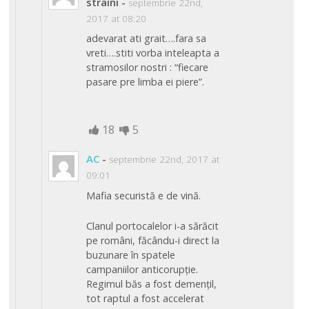
straini
-
septembrie 22nd,
2017 at 08:20
adevarat ati grait….fara sa
vreti….stiti vorba inteleapta a
stramosilor nostri : “fiecare
pasare pre limba ei piere”.
18
5
AC
-
septembrie 22nd, 2017 at
09:01
Mafia securistă e de vină.
Clanul portocalelor i-a sărăcit
pe români, făcându-i direct la
buzunare în spatele
campaniilor anticorupție.
Regimul băs a fost demențil,
tot raptul a fost accelerat