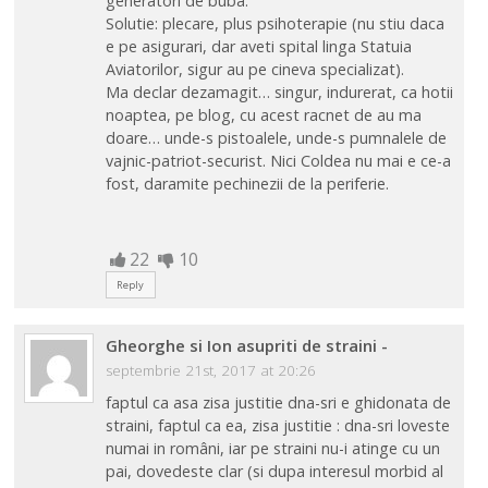
generatori de buba.
Solutie: plecare, plus psihoterapie (nu stiu daca
e pe asigurari, dar aveti spital linga Statuia
Aviatorilor, sigur au pe cineva specializat).
Ma declar dezamagit… singur, indurerat, ca hotii
noaptea, pe blog, cu acest racnet de au ma
doare… unde-s pistoalele, unde-s pumnalele de
vajnic-patriot-securist. Nici Coldea nu mai e ce-a
fost, daramite pechinezii de la periferie.
22
10
Reply
Gheorghe si Ion asupriti de straini
-
septembrie 21st, 2017 at 20:26
faptul ca asa zisa justitie dna-sri e ghidonata de
straini, faptul ca ea, zisa justitie : dna-sri loveste
numai in români, iar pe straini nu-i atinge cu un
pai, dovedeste clar (si dupa interesul morbid al