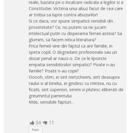
reale, bazata pe o incalcare radicala a legilor si a
Constitutiei. Victima unui abuz facut de cea care
ar trebui sa lupte contra abuzurilor!
Si ce daca, vor spune simpaticii sensibili din
proximitate? Ce, nu putem sa ne jucam
intelectual putin cu disperarea femeii asteia? Sa
glumim, sa facem nitica literatura?
Frica femeii vine din faptul ca are familie, in
speta copil. O degradare profesionala sau un
dosar penal ar nauci-o. De ce le lipseste
empatia sensibilosilor simpatici? Poate n-au
familie? Poate n-au copii?
Ooooh, stim, ei sint nietzcheeni, sint deasupra
raului si al binelui, ei gindesc cu mintea, nu cu
ficatii, sint superiori, sereni si plutesc eliberati de
greumintul pamintului.
Mde, sensibile fapturi…
34
11
Reply