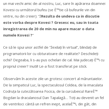
un mai vechi amic de-al nostru, Luc, sare în apărarea doamnei
Kovesi cu următorul bufeu (se È™tie că bufeurile vin din
vintre, nu din creier): “ž
Rezulta de undeva ca in discutie
este vorba despre Kovesi ? Gresesc eu, sau in toata
inregistrarea de 20 de min nu apare macar o data
numele Kovesi ?
“
Ce să le spui unor astfel de “žexilați în virtual”, blindați de
programatorii lor cu obturatoare de realitate? Deschideți
ochii? Degeaba, li s-au pus ochelari de cal. Mai judecați È™i cu
propriul creier? Inutil! Le-a fost transferat pe stick.
Observăm în aceste zile un grotesc concert al măruntaielor.
De la simpaticul Luc, la spectaculosul Coldea, de la imaculata
Codruța la cutezătoarea Focica, de la curcubeicul RareÈ™
Bogdan la draculanosul Dan Tapalagă… Toți au devenit un fel
de ventriloci: cântă un refren inept, acelaÈ™i, din gât, din