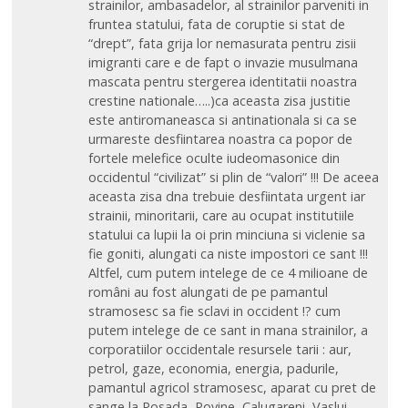
strainilor, ambasadelor, al strainilor parveniti in
fruntea statului, fata de coruptie si stat de
“drept”, fata grija lor nemasurata pentru zisii
imigranti care e de fapt o invazie musulmana
mascata pentru stergerea identitatii noastra
crestine nationale…..)ca aceasta zisa justitie
este antiromaneasca si antinationala si ca se
urmareste desfiintarea noastra ca popor de
fortele melefice oculte iudeomasonice din
occidentul “civilizat” si plin de “valori” !!! De aceea
aceasta zisa dna trebuie desfiintata urgent iar
strainii, minoritarii, care au ocupat institutiile
statului ca lupii la oi prin minciuna si viclenie sa
fie goniti, alungati ca niste impostori ce sant !!!
Altfel, cum putem intelege de ce 4 milioane de
români au fost alungati de pe pamantul
stramosesc sa fie sclavi in occident !? cum
putem intelege de ce sant in mana strainilor, a
corporatiilor occidentale resursele tarii : aur,
petrol, gaze, economia, energia, padurile,
pamantul agricol stramosesc, aparat cu pret de
sange la Posada, Rovine, Calugareni, Vaslui,