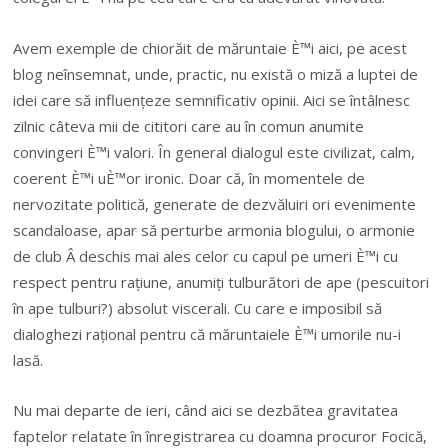
Avem exemple de chiorăit de măruntaie È™i aici, pe acest
blog neînsemnat, unde, practic, nu există o miză a luptei de
idei care să influențeze semnificativ opinii. Aici se întâlnesc
zilnic câteva mii de cititori care au în comun anumite
convingeri È™i valori. În general dialogul este civilizat, calm,
coerent È™i uÈ™or ironic. Doar că, în momentele de
nervozitate politică, generate de dezvăluiri ori evenimente
scandaloase, apar să perturbe armonia blogului, o armonie
de club Â deschis mai ales celor cu capul pe umeri È™i cu
respect pentru rațiune, anumiți tulburători de ape (pescuitori
în ape tulburi?) absolut viscerali. Cu care e imposibil să
dialoghezi rațional pentru că măruntaiele È™i umorile nu-i
lasă.
Nu mai departe de ieri, când aici se dezbătea gravitatea
faptelor relatate în înregistrarea cu doamna procuror Focică,