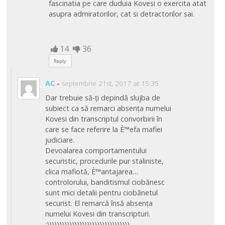
fascinatia pe care duduia Kovesi o exercita atat
asupra admiratorilor, cat si detractorilor sai.
14
36
Reply
AC
-
septembrie 21st, 2017 at 15:35
Dar trebuie să-ți depindă slujba de
subiect ca să remarci absența numelui
Kovesi din transcriptul convorbirii în
care se face referire la È™efa mafiei
judiciare.
Devoalarea comportamentului
securistic, procedurile pur staliniste,
clica mafiotă, È™antajarea…
controlorului, banditismul ciobănesc
sunt mici detalii pentru ciobănetul
securist. El remarcă însă absența
numelui Kovesi din transcripturi.
:)))))))))))))))))))))))))))))))))