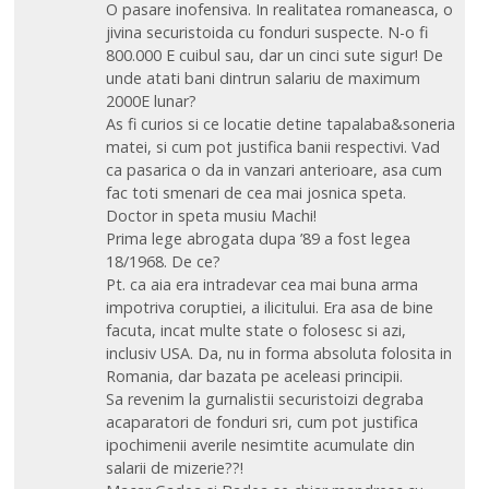
O pasare inofensiva. In realitatea romaneasca, o
jivina securistoida cu fonduri suspecte. N-o fi
800.000 E cuibul sau, dar un cinci sute sigur! De
unde atati bani dintrun salariu de maximum
2000E lunar?
As fi curios si ce locatie detine tapalaba&soneria
matei, si cum pot justifica banii respectivi. Vad
ca pasarica o da in vanzari anterioare, asa cum
fac toti smenari de cea mai josnica speta.
Doctor in speta musiu Machi!
Prima lege abrogata dupa ’89 a fost legea
18/1968. De ce?
Pt. ca aia era intradevar cea mai buna arma
impotriva coruptiei, a ilicitului. Era asa de bine
facuta, incat multe state o folosesc si azi,
inclusiv USA. Da, nu in forma absoluta folosita in
Romania, dar bazata pe aceleasi principii.
Sa revenim la gurnalistii securistoizi degraba
acaparatori de fonduri sri, cum pot justifica
ipochimenii averile nesimtite acumulate din
salarii de mizerie??!