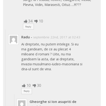
Plevna, Vidin, Marasesti, Oituz…..!!!???
34
10
Reply
Radu
-
septembrie 22nd, 2017 at 02:43
Ai dreptate, nu putem intelege. Si eu
ma gandeam, de ce au plecat 4
milioane d romani ? Uite, nu ma
gandisem la asta, dar ai dreptate,
invazia musulmano-iudeo-masoniana si
dna-ul sunt de vina.
10
30
Reply
Gheorghe si Ion asupriti de