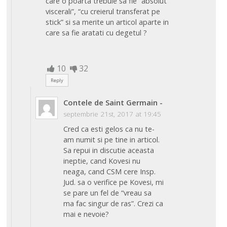
care o poarta trebuie sa fie “absolut
viscerali”, “cu creierul transferat pe
stick” si sa merite un articol aparte in
care sa fie aratati cu degetul ?
10
32
Reply
Contele de Saint Germain
-
septembrie 21st, 2017 at 19:45
Cred ca esti gelos ca nu te-
am numit si pe tine in articol.
Sa repui in discutie aceasta
ineptie, cand Kovesi nu
neaga, cand CSM cere Insp.
Jud. sa o verifice pe Kovesi, mi
se pare un fel de “vreau sa
ma fac singur de ras”. Crezi ca
mai e nevoie?