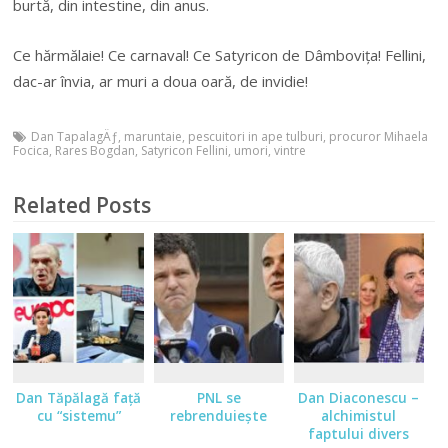
burtă, din intestine, din anus.
Ce hărmălaie! Ce carnaval! Ce Satyricon de Dâmbovița! Fellini,
dac-ar învia, ar muri a doua oară, de invidie!
Dan TapalagÄƒ
,
maruntaie
,
pescuitori in ape tulburi
,
procuror Mihaela
Focica
,
Rares Bogdan
,
Satyricon Fellini
,
umori
,
vintre
Related Posts
Dan Tăpălagă faţă
PNL se
Dan Diaconescu –
cu “sistemu”
rebrenduieşte
alchimistul
faptului divers