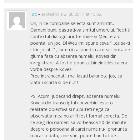
luc
-
septembrie 21st, 2017 at 15:02
Oh, in ce companie selecta sunt amintit…
Oameni buni, pastrati-va simtul umorului. Recititi
contextul dialogului intre mine si @eu, era o
poanta, un joc. Dl @eu imi spune ceva “…ca sa-ti
stric jocul…” , iar eu ii raspund in aceeasi nota de
gluma faza cu absenta numelui Kovesi din
inregistrare. A fost o poanta, bineinteles ca era
vorba despre Kovesi.
Prea incrancenati, mai lasati baioneta jos, ca
viata-i scurta si de r…t !
PS: Acum, judecand drept, absenta numelui
Kovesi din transcriptul convorbirii este o
realitate obiectiva si nu puteti nega ca
observatia mea nu ar fi fost formal corecta. De
ce aleg doi oameni sa vorbeasca 20 de minute
despre o persoana al carei nume nu-l pronunta
macar o data, cine stie, poate tine tot de …