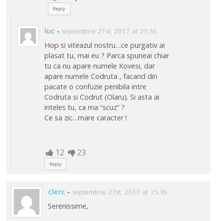
Reply
luc
-
septembrie 21st, 2017 at 21:36
Hop si viteazul nostru…ce purgativ ai
plasat tu, mai eu ? Parca spuneai chiar
tu ca nu apare numele Kovesi, dar
apare numele Codruta , facand din
pacate o confuzie penibila intre
Codruta si Codrut (Olaru). Si asta ai
inteles tu, ca ma “scuz” ?
Ce sa zic…mare caracter !
12
23
Reply
clerc
-
septembrie 21st, 2017 at 15:36
Serenissime,