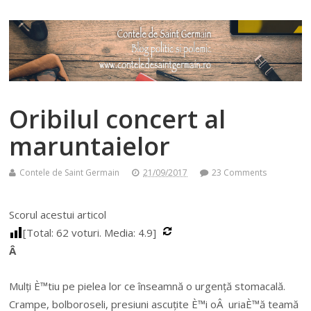
Oribilul concert al
maruntaielor
Contele de Saint Germain
21/09/2017
23 Comments
Scorul acestui articol
[Total:
62
voturi. Media:
4.9
]
Â
Mulți È™tiu pe pielea lor ce înseamnă o urgență stomacală.
Crampe, bolboroseli, presiuni ascuțite È™i oÂ uriaÈ™ă teamă