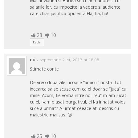
Macar Gadea si Badea se chiar mandresc cu
salariile lor, cu impozite la vedere si audiente
care chiar justifica opulenta!Ha, ha, ha!
28
10
Reply
eu
-
septembrie 21st, 2017 at 18:08
Stimate conte
De vreo doua zile incoace “amicul” nostru tot
incearca sa se scuze cum ca el doar se “juca” cu
mine. Acum, fie vorba intre noi: “eu” m-am jucat
cu el, i-am plasat purgativul, el l-a inhatat voios
si ce a urmat? A urmat ceeace ati descris cu
maiestrie mai sus. 🙂
25
10