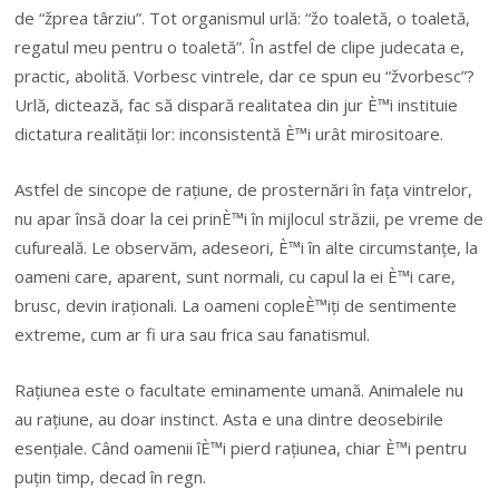
de “žprea târziu”. Tot organismul urlă: “žo toaletă, o toaletă,
regatul meu pentru o toaletă”. În astfel de clipe judecata e,
practic, abolită. Vorbesc vintrele, dar ce spun eu “žvorbesc”?
Urlă, dictează, fac să dispară realitatea din jur È™i instituie
dictatura realității lor: inconsistentă È™i urât mirositoare.
Astfel de sincope de rațiune, de prosternări în fața vintrelor,
nu apar însă doar la cei prinÈ™i în mijlocul străzii, pe vreme de
cufureală. Le observăm, adeseori, È™i în alte circumstanțe, la
oameni care, aparent, sunt normali, cu capul la ei È™i care,
brusc, devin iraționali. La oameni copleÈ™iți de sentimente
extreme, cum ar fi ura sau frica sau fanatismul.
Rațiunea este o facultate eminamente umană. Animalele nu
au rațiune, au doar instinct. Asta e una dintre deosebirile
esențiale. Când oamenii îÈ™i pierd rațiunea, chiar È™i pentru
puțin timp, decad în regn.