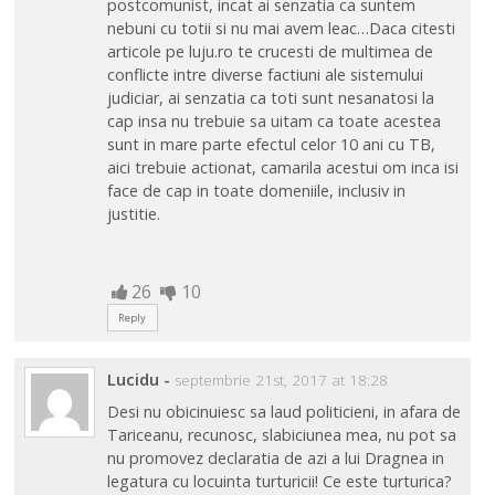
postcomunist, incat ai senzatia ca suntem
nebuni cu totii si nu mai avem leac…Daca citesti
articole pe luju.ro te crucesti de multimea de
conflicte intre diverse factiuni ale sistemului
judiciar, ai senzatia ca toti sunt nesanatosi la
cap insa nu trebuie sa uitam ca toate acestea
sunt in mare parte efectul celor 10 ani cu TB,
aici trebuie actionat, camarila acestui om inca isi
face de cap in toate domeniile, inclusiv in
justitie.
26
10
Reply
Lucidu
-
septembrie 21st, 2017 at 18:28
Desi nu obicinuiesc sa laud politicieni, in afara de
Tariceanu, recunosc, slabiciunea mea, nu pot sa
nu promovez declaratia de azi a lui Dragnea in
legatura cu locuinta turturicii! Ce este turturica?