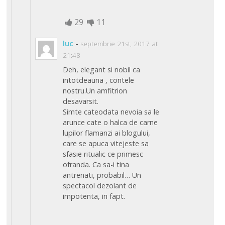
29
11
luc
-
septembrie 21st, 2017 at
21:48
Deh, elegant si nobil ca
intotdeauna , contele
nostru.Un amfitrion
desavarsit.
Simte cateodata nevoia sa le
arunce cate o halca de carne
lupilor flamanzi ai blogului,
care se apuca vitejeste sa
sfasie ritualic ce primesc
ofranda. Ca sa-i tina
antrenati, probabil… Un
spectacol dezolant de
impotenta, in fapt.