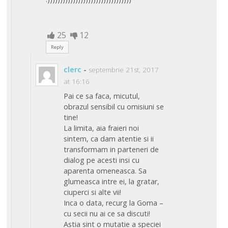
25
12
Reply
clerc
-
septembrie 21st, 2017
at 16:16
Pai ce sa faca, micutul,
obrazul sensibil cu omisiuni se
tine!
La limita, aia fraieri noi
sintem, ca dam atentie si ii
transformam in parteneri de
dialog pe acesti insi cu
aparenta omeneasca. Sa
glumeasca intre ei, la gratar,
ciuperci si alte vii!
Inca o data, recurg la Goma –
cu secii nu ai ce sa discuti!
Astia sint o mutatie a speciei