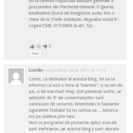
ori la cererea majorității adunării generale a
procurorilor din Parchetul General. O glumă,
bineînțeles! (bună de înregistrat audio într-o
cheie de la Cheile Grădiștei, degeaba scrisă în
Legea CSM, 317/2004, la art. 52)
16
5
Reply
Lucidu
-
septembrie 22nd, 2017 at 11:18
Conte, ca detinator al acestui blog, tin sa te
informez ca esti o tinta al “baetilor”, si nu ieri-de
azi, ci de mai mult timp. Esti penetrat sotto, iar
adresele de IP ale comentatorilor sunt
cunoscute de securisti, bineinteles in favoarea
sigurantei Statului! Sa nu cumva sa …..terorica
noi pe undeva prin tara.
Nu’s ce programe de protectie aplici, insa ele
sunt ineficiente, iar acestui blog ii sunt alocate