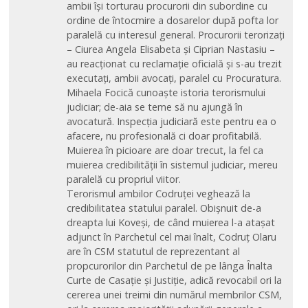
ambii își torturau procurorii din subordine cu
ordine de întocmire a dosarelor după pofta lor
paralelă cu interesul general. Procurorii terorizați
– Ciurea Angela Elisabeta și Ciprian Nastasiu –
au reacționat cu reclamație oficială și s-au trezit
executați, ambii avocați, paralel cu Procuratura.
Mihaela Focică cunoaște istoria terorismului
judiciar; de-aia se teme să nu ajungă în
avocatură. Inspecția judiciară este pentru ea o
afacere, nu profesională ci doar profitabilă.
Muierea în picioare are doar trecut, la fel ca
muierea credibilității în sistemul judiciar, mereu
paralelă cu propriul viitor.
Terorismul ambilor Codruței veghează la
credibilitatea statului paralel. Obișnuit de-a
dreapta lui Koveși, de când muierea l-a atașat
adjunct în Parchetul cel mai înalt, Codruț Olaru
are în CSM statutul de reprezentant al
propcurorilor din Parchetul de pe lânga Înalta
Curte de Casație și Justiție, adică revocabil ori la
cererea unei treimi din numărul membrilor CSM,