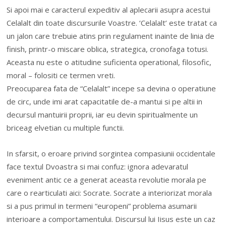
Si apoi mai e caracterul expeditiv al aplecarii asupra acestui
Celalalt din toate discursurile Voastre. ‘Celalalt’ este tratat ca
un jalon care trebuie atins prin regulament inainte de linia de
finish, printr-o miscare oblica, strategica, cronofaga totusi.
Aceasta nu este o atitudine suficienta operational, filosofic,
moral – folositi ce termen vreti.
Preocuparea fata de “Celalalt” incepe sa devina o operatiune
de circ, unde imi arat capacitatile de-a mantui si pe altii in
decursul mantuirii proprii, iar eu devin spiritualmente un
briceag elvetian cu multiple functii.
In sfarsit, o eroare privind sorgintea compasiunii occidentale
face textul Dvoastra si mai confuz: ignora adevaratul
eveniment antic ce a generat aceasta revolutie morala pe
care o rearticulati aici: Socrate. Socrate a interiorizat morala
si a pus primul in termeni “europeni” problema asumarii
interioare a comportamentului. Discursul lui Iisus este un caz