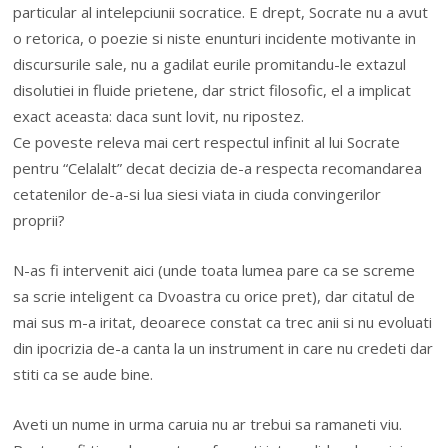
particular al intelepciunii socratice. E drept, Socrate nu a avut
o retorica, o poezie si niste enunturi incidente motivante in
discursurile sale, nu a gadilat eurile promitandu-le extazul
disolutiei in fluide prietene, dar strict filosofic, el a implicat
exact aceasta: daca sunt lovit, nu ripostez.
Ce poveste releva mai cert respectul infinit al lui Socrate
pentru “Celalalt” decat decizia de-a respecta recomandarea
cetatenilor de-a-si lua siesi viata in ciuda convingerilor
proprii?
N-as fi intervenit aici (unde toata lumea pare ca se screme
sa scrie inteligent ca Dvoastra cu orice pret), dar citatul de
mai sus m-a iritat, deoarece constat ca trec anii si nu evoluati
din ipocrizia de-a canta la un instrument in care nu credeti dar
stiti ca se aude bine.
Aveti un nume in urma caruia nu ar trebui sa ramaneti viu.