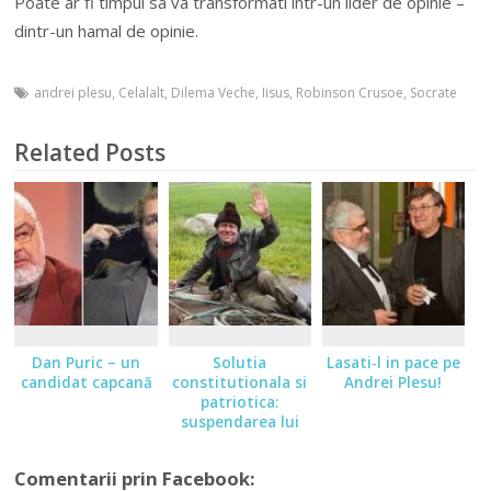
Poate ar fi timpul sa va transformati intr-un lider de opinie –
dintr-un hamal de opinie.
andrei plesu
,
Celalalt
,
Dilema Veche
,
Iisus
,
Robinson Crusoe
,
Socrate
Related Posts
Dan Puric – un
Solutia
Lasati-l in pace pe
candidat capcană
constitutionala si
Andrei Plesu!
patriotica:
suspendarea lui
Klaus Iohannis!
Comentarii prin Facebook: