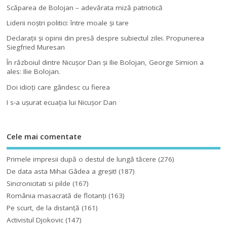
Scăparea de Bolojan – adevărata miză patriotică
Liderii noştri politici: între moale şi tare
Declaraţii şi opinii din presă despre subiectul zilei. Propunerea
Siegfried Muresan
În războiul dintre Nicuşor Dan şi Ilie Bolojan, George Simion a
ales: Ilie Bolojan.
Doi idioţi care gândesc cu fierea
I s-a uşurat ecuaţia lui Nicuşor Dan
Cele mai comentate
Primele impresii după o destul de lungă tăcere
(276)
De data asta Mihai Gâdea a greşit!
(187)
Sincronicitati si pilde
(167)
România masacrată de flotanţi
(163)
Pe scurt, de la distanță
(161)
Activistul Djokovic
(147)