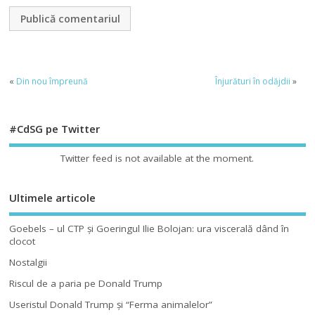
«
Din nou împreună
Înjurături în odăjdii
»
#CdSG pe Twitter
Twitter feed is not available at the moment.
Ultimele articole
Goebels – ul CTP şi Goeringul Ilie Bolojan: ura viscerală dând în
clocot
Nostalgii
Riscul de a paria pe Donald Trump
Useristul Donald Trump şi “Ferma animalelor”