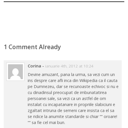
1 Comment Already
Corina
-
ianuarie 4th, 2012 at 10:24
Devine amuzant, pana la urma, sa vezi cum un
ins despre care afli inca din Wikipedia ca il cauta
pe Dumnezeu, dar se recunoaste echivoc si nu e
cu dinadinsul preocupat de imbunatatirea
persoanei sale, sa vezi ca un astfel de om
instalat cu incapatanare in propriile slabiciuni e
zgaltait intruna de semeni care insista ca el sa
se ridice la anumite standarde si chiar ““ oroare!
““ sa fie cel mai bun.