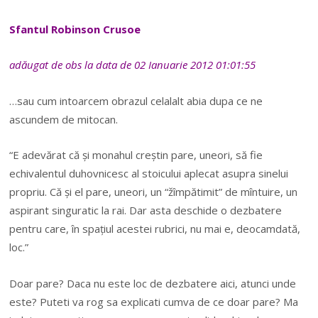
Sfantul Robinson Crusoe
adăugat de obs la data de 02 Ianuarie 2012 01:01:55
…sau cum intoarcem obrazul celalalt abia dupa ce ne
ascundem de mitocan.
“E adevărat că și monahul creștin pare, uneori, să fie
echivalentul duhovnicesc al stoicului aplecat asupra sinelui
propriu. Că și el pare, uneori, un “žîmpătimit” de mîntuire, un
aspirant singuratic la rai. Dar asta deschide o dezbatere
pentru care, în spațiul acestei rubrici, nu mai e, deocamdată,
loc.”
Doar pare? Daca nu este loc de dezbatere aici, atunci unde
este? Puteti va rog sa explicati cumva de ce doar pare? Ma