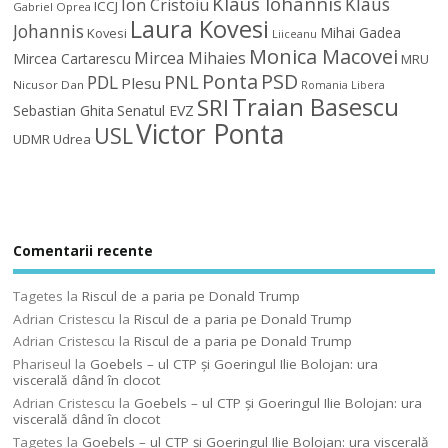
Klaus Iohannis
Klaus
Ion Cristoiu
ICCJ
Gabriel Oprea
Laura Kovesi
Johannis
Mihai Gadea
Kovesi
Liiceanu
Monica Macovei
Mircea Mihaies
Mircea Cartarescu
MRU
Ponta
PSD
PDL
PNL
Plesu
Nicusor Dan
Romania Libera
Traian Basescu
SRI
Sebastian Ghita
Senatul EVZ
Victor Ponta
USL
UDMR
Udrea
Comentarii recente
Tagetes
la
Riscul de a paria pe Donald Trump
Adrian Cristescu
la
Riscul de a paria pe Donald Trump
Adrian Cristescu
la
Riscul de a paria pe Donald Trump
Phariseul
la
Goebels – ul CTP şi Goeringul Ilie Bolojan: ura
viscerală dând în clocot
Adrian Cristescu
la
Goebels – ul CTP şi Goeringul Ilie Bolojan: ura
viscerală dând în clocot
Tagetes
la
Goebels – ul CTP şi Goeringul Ilie Bolojan: ura viscerală