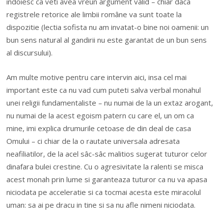
indoiesc ca veti avea vreun argument valid – chiar daca
registrele retorice ale limbii române va sunt toate la
dispozitie (lectia sofista nu am invatat-o bine noi oamenii: un
bun sens natural al gandirii nu este garantat de un bun sens
al discursului).
Am multe motive pentru care intervin aici, insa cel mai
important este ca nu vad cum puteti salva verbal monahul
unei religii fundamentaliste – nu numai de la un extaz arogant,
nu numai de la acest egoism patern cu care el, un om ca
mine, imi explica drumurile cetoase de din deal de casa
Omului – ci chiar de la o rautate universala adresata
neafiliatilor, de la acel sâc-sâc malitios sugerat tuturor celor
dinafara bulei crestine. Cu o agresivitate la ralenti se misca
acest monah prin lume si garanteaza tuturor ca nu va apasa
niciodata pe acceleratie si ca tocmai acesta este miracolul
uman: sa ai pe dracu in tine si sa nu afle nimeni niciodata.