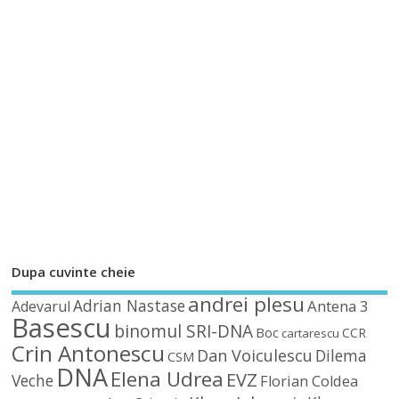
Dupa cuvinte cheie
andrei plesu
Adrian Nastase
Antena 3
Adevarul
Basescu
binomul SRI-DNA
Boc
CCR
cartarescu
Crin Antonescu
Dan Voiculescu
Dilema
CSM
DNA
Elena Udrea
EVZ
Veche
Florian Coldea