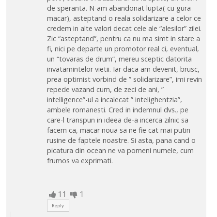
de speranta. N-am abandonat lupta( cu gura
macar), asteptand o reala solidarizare a celor ce
credem in alte valori decat cele ale “alesilor” zilei.
Zic “asteptand”, pentru ca nu ma simt in stare a
fi, nici pe departe un promotor real ci, eventual,
un “tovaras de drum”, mereu sceptic datorita
invatamintelor vietii. Iar daca am devenit, brusc,
prea optimist vorbind de ” solidarizare”, imi revin
repede vazand cum, de zeci de ani, ”
intelligence”-ul a incalecat ” intelighentzia”,
ambele romanesti. Cred in indemnul dvs., pe
care-l transpun in ideea de-a incerca zilnic sa
facem ca, macar noua sa ne fie cat mai putin
rusine de faptele noastre. Si asta, pana cand o
picatura din ocean ne va pomeni numele, cum
frumos va exprimati.
11
1
Reply