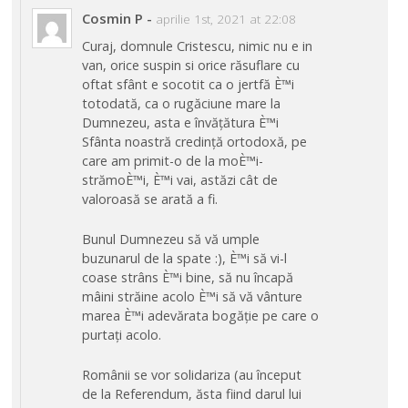
Cosmin P
-
aprilie 1st, 2021 at 22:08
Curaj, domnule Cristescu, nimic nu e in
van, orice suspin si orice răsuflare cu
oftat sfânt e socotit ca o jertfă È™i
totodată, ca o rugăciune mare la
Dumnezeu, asta e învățătura È™i
Sfânta noastră credință ortodoxă, pe
care am primit-o de la moÈ™i-
strămoÈ™i, È™i vai, astăzi cât de
valoroasă se arată a fi.
Bunul Dumnezeu să vă umple
buzunarul de la spate :), È™i să vi-l
coase strâns È™i bine, să nu încapă
mâini străine acolo È™i să vă vânture
marea È™i adevărata bogăție pe care o
purtați acolo.
Românii se vor solidariza (au început
de la Referendum, ăsta fiind darul lui