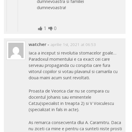
dumnevoastra si familiei
dumnevoastra!
1
0
watcher
-
aprilie 1st, 2021 at 06:53
Iaca a inceput si revolutia stomacelor goale…
Paradoxul momentului e ca exact cei care
serveau propaganda cu coruptia care fura
viitorul copiilor si votau plavanul si camarila cu
doua maini acum sunt revoltati.
Proasta de Veorica clar nu se compara cu
docentul Johanis sau eminentele
Catzu(specialist in treapta 2) si V Voiculescu
(specializat in fals in acte).
As remarca consecventa dlui A. Caramitru. Daca
nu ziceti ca mine e pentru ca sunteti niste prosti