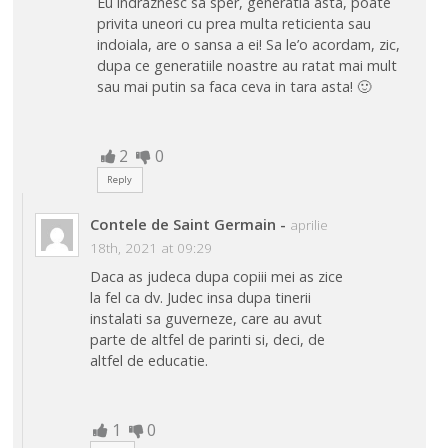
Eu indraznesc sa sper, generatia asta, poate
privita uneori cu prea multa reticienta sau
indoiala, are o sansa a ei! Sa le’o acordam, zic,
dupa ce generatiile noastre au ratat mai mult
sau mai putin sa faca ceva in tara asta! 🙂
2
0
Reply
Contele de Saint Germain
-
aprilie
18th, 2021 at 09:29
Daca as judeca dupa copiii mei as zice
la fel ca dv. Judec insa dupa tinerii
instalati sa guverneze, care au avut
parte de altfel de parinti si, deci, de
altfel de educatie.
1
0