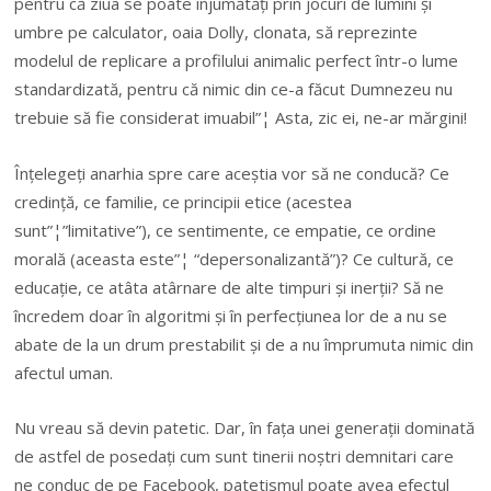
pentru că ziua se poate înjumătăți prin jocuri de lumini și
umbre pe calculator, oaia Dolly, clonata, să reprezinte
modelul de replicare a profilului animalic perfect într-o lume
standardizată, pentru că nimic din ce-a făcut Dumnezeu nu
trebuie să fie considerat imuabil”¦ Asta, zic ei, ne-ar mărgini!
Înțelegeți anarhia spre care aceștia vor să ne conducă? Ce
credință, ce familie, ce principii etice (acestea
sunt”¦”limitative”), ce sentimente, ce empatie, ce ordine
morală (aceasta este”¦ “depersonalizantă”)? Ce cultură, ce
educație, ce atâta atârnare de alte timpuri și inerții? Să ne
încredem doar în algoritmi și în perfecțiunea lor de a nu se
abate de la un drum prestabilit și de a nu împrumuta nimic din
afectul uman.
Nu vreau să devin patetic. Dar, în fața unei generații dominată
de astfel de posedați cum sunt tinerii noștri demnitari care
ne conduc de pe Facebook, patetismul poate avea efectul