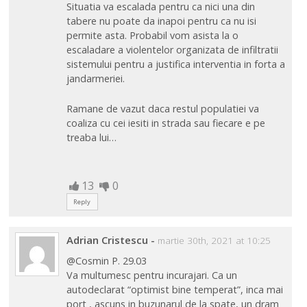
Situatia va escalada pentru ca nici una din
tabere nu poate da inapoi pentru ca nu isi
permite asta. Probabil vom asista la o
escaladare a violentelor organizata de infiltratii
sistemului pentru a justifica interventia in forta a
jandarmeriei.
Ramane de vazut daca restul populatiei va
coaliza cu cei iesiti in strada sau fiecare e pe
treaba lui…
13
0
Reply
Adrian Cristescu
-
martie 30th, 2021 at 10:25
@Cosmin P. 29.03
Va multumesc pentru incurajari. Ca un
autodeclarat “optimist bine temperat”, inca mai
port , ascuns in buzunarul de la spate, un dram