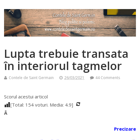
Lupta trebuie transata
în interiorul tagmelor
Contele de Saint Germain
26/03/2021
44 Comments
Scorul acestui articol
[Total:
154
voturi. Media:
4.9
]
Â
Precizare