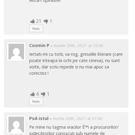
Aista-i opiniune!
21
1
Reply
Cosmin P
-
martie 29th, 2021 at 10:06
Iertati-mi cu totii, va rog, greselile literare (care
poate inteapa la ochi pe cate cineva), nu sunt
voite, dar scriu repede si nu mai apuc sa
corectez !
4
1
Reply
Psd-istul
-
martie 29th, 2021 at 07:40
Pe mine nu tagma vracilor È™i a procurorilor/
judecătorilor cunoscuți sub numele de