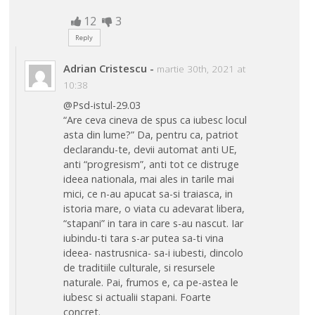
12
3
Reply
Adrian Cristescu
-
martie 30th, 2021 at
10:38
@Psd-istul-29.03
“Are ceva cineva de spus ca iubesc locul
asta din lume?” Da, pentru ca, patriot
declarandu-te, devii automat anti UE,
anti “progresism”, anti tot ce distruge
ideea nationala, mai ales in tarile mai
mici, ce n-au apucat sa-si traiasca, in
istoria mare, o viata cu adevarat libera,
“stapani” in tara in care s-au nascut. Iar
iubindu-ti tara s-ar putea sa-ti vina
ideea- nastrusnica- sa-i iubesti, dincolo
de traditiile culturale, si resursele
naturale. Pai, frumos e, ca pe-astea le
iubesc si actualii stapani. Foarte
concret.