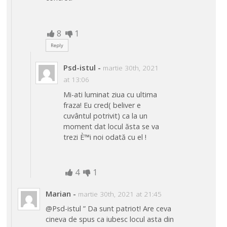
8
1
Reply
Psd-istul
-
martie 30th, 2021
at 13:06
Mi-ati luminat ziua cu ultima
fraza! Eu cred( beliver e
cuvântul potrivit) ca la un
moment dat locul ăsta se va
trezi È™i noi odată cu el !
4
1
Marian
-
martie 30th, 2021 at 21:45
@Psd-istul ” Da sunt patriot! Are ceva
cineva de spus ca iubesc locul asta din