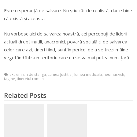
Este o speranță de salvare. Nu știu cât de realistă, dar e bine
că există și aceasta.
Nu vorbesc aici de salvarea noastră, cei percepuți de liderii
actuali drept inutili, anacronici, povară socială ci de salvarea
celor care azi, tineri fiind, sunt în pericol de a se trezi mâine
vegetând într-un teritoriu care nu se va mai putea numi țară.
extremism de stanga
,
Lumea Justitiei
,
lumea medicala
,
neomarxisti
,
tagme
,
tineretul roman
Related Posts