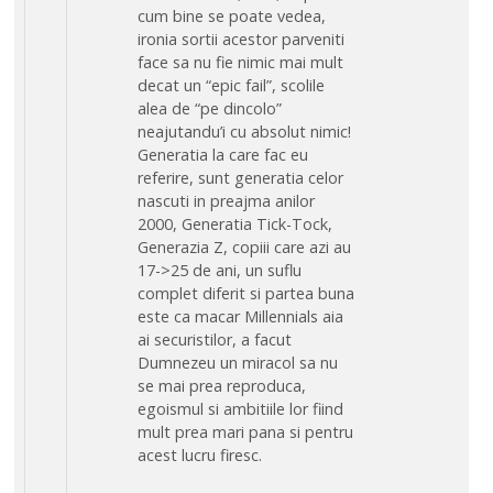
cum bine se poate vedea,
ironia sortii acestor parveniti
face sa nu fie nimic mai mult
decat un “epic fail”, scolile
alea de “pe dincolo”
neajutandu’i cu absolut nimic!
Generatia la care fac eu
referire, sunt generatia celor
nascuti in preajma anilor
2000, Generatia Tick-Tock,
Generazia Z, copiii care azi au
17->25 de ani, un suflu
complet diferit si partea buna
este ca macar Millennials aia
ai securistilor, a facut
Dumnezeu un miracol sa nu
se mai prea reproduca,
egoismul si ambitiile lor fiind
mult prea mari pana si pentru
acest lucru firesc.