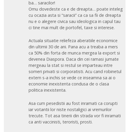
ba… saracilor!
Omu dovedeste ca e de dreapta… poate inteleg
cu ocazia asta si “saracii” ca ca sa fii de dreapta
nu e o alegere civica sau ideologica in capul tau
ci tine mai mult de portofel, taxe si interese.
Actuala situatie reliefeza aberatiile economice
din ultimii 30 de ani. Pana acu a treaba a mers
ca 50% din forta de munca mergea la export si
devenea Diaspora. Daca din cei ramasi jumate
mergeau la stat si restul se imparteau intre
someri privati si corporatisti. Acu cand robinetul
extern s-a inchis se vede ce inseamna sa ai o
economie inexistenta condusa de o clasa
politica inexistenta.
Asa cum pesedistii au fost inramati ca corupti
iar votantii lor niste nostaligici ai vremurilor
trecute. Tot asa tinerii din strada vor fi inramati
ca anti vaccinisti, teroristi, prosti.