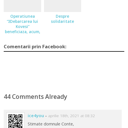
Operatiunea
Despre
“žDebarcarea lui
solidaritate
Kovesi”
beneficiaza, acum,
de un centru de
comanda unica
Comentarii prin Facebook:
44 Comments Already
ice4you
-
aprilie 18th, 2021 at 08:32
Stimate domnule Conte,