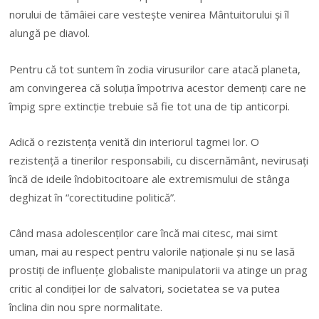
norului de tămâiei care vestește venirea Mântuitorului și îl
alungă pe diavol.
Pentru că tot suntem în zodia virusurilor care atacă planeta,
am convingerea că soluția împotriva acestor demenți care ne
împig spre extincție trebuie să fie tot una de tip anticorpi.
Adică o rezistența venită din interiorul tagmei lor. O
rezistență a tinerilor responsabili, cu discernământ, nevirusați
încă de ideile îndobitocitoare ale extremismului de stânga
deghizat în “corectitudine politică”.
Când masa adolescenților care încă mai citesc, mai simt
uman, mai au respect pentru valorile naționale și nu se lasă
prostiți de influențe globaliste manipulatorii va atinge un prag
critic al condiției lor de salvatori, societatea se va putea
înclina din nou spre normalitate.