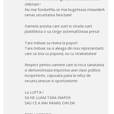
chilotarii !
Nu mai fonduri!Nu se mai bugeteaza misiunile!A
ramas securitatea fara bani!
Oamenii acestia care sunt in strada sunt
platiti!Asta o sa strige sistemul!Divizia presa!
Tara trebuie sa revina la popor!
Tara trebuie sa-si aleaga din nou reprezentanti
care sa tina cu poporul, nu cu strainatatea!
Respect pentru oamenii care isi risca sanatatea
si demonstreaza impotriva unei clase politice
incopetente, capusata pana la refuz de
securici,sinecuri si oportunisme!
La LUPTA !
SA NE LUAM TARA INAPOI!
SAU CE A MAI RAMAS DIN EA!