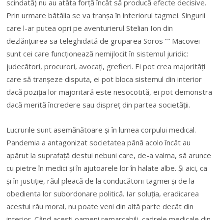
scindată) nu au atâta forță încât să producă efecte decisive.
Prin urmare bătălia se va tranșa în interiorul tagmei. Singurii
care l-ar putea opri pe aventurierul Stelian Ion din
dezlănțuirea sa teleghidată de gruparea Soros ““ Macovei
sunt cei care funcționează nemijlocit în sistemul juridic:
judecători, procurori, avocați, grefieri. Ei pot crea majorități
care să tranșeze disputa, ei pot bloca sistemul din interior
dacă poziția lor majoritară este nesocotită, ei pot demonstra
dacă merită încredere sau dispreț din partea societății.
Lucrurile sunt asemănătoare și în lumea corpului medical.
Pandemia a antagonizat societatea până acolo încât au
apărut la suprafață destui nebuni care, de-a valma, să arunce
cu pietre în medici și în ajutoarele lor în halate albe. Și aici, ca
și în justiție, răul pleacă de la conducătorii tagmei și de la
obedienta lor subordonare politică. Iar soluția, eradicarea
acestui rău moral, nu poate veni din altă parte decât din
interior. Când acești oameni remarcabili, cadrele medicale din