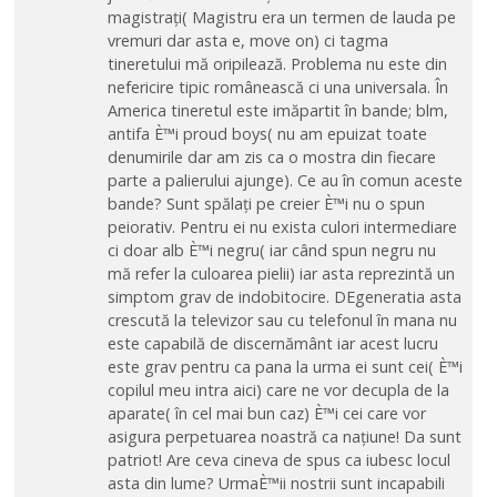
magistrați( Magistru era un termen de lauda pe
vremuri dar asta e, move on) ci tagma
tineretului mă oripilează. Problema nu este din
nefericire tipic românească ci una universala. În
America tineretul este imăpartit în bande; blm,
antifa È™i proud boys( nu am epuizat toate
denumirile dar am zis ca o mostra din fiecare
parte a palierului ajunge). Ce au în comun aceste
bande? Sunt spălați pe creier È™i nu o spun
peiorativ. Pentru ei nu exista culori intermediare
ci doar alb È™i negru( iar când spun negru nu
mă refer la culoarea pielii) iar asta reprezintă un
simptom grav de indobitocire. DEgeneratia asta
crescută la televizor sau cu telefonul în mana nu
este capabilă de discernământ iar acest lucru
este grav pentru ca pana la urma ei sunt cei( È™i
copilul meu intra aici) care ne vor decupla de la
aparate( în cel mai bun caz) È™i cei care vor
asigura perpetuarea noastră ca națiune! Da sunt
patriot! Are ceva cineva de spus ca iubesc locul
asta din lume? UrmaÈ™ii nostrii sunt incapabili