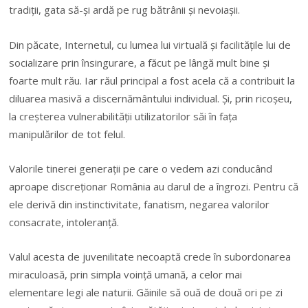
tradiții, gata să-și ardă pe rug bătrânii și nevoiașii.
Din păcate, Internetul, cu lumea lui virtuală și facilitățile lui de
socializare prin însingurare, a făcut pe lângă mult bine și
foarte mult rău. Iar răul principal a fost acela că a contribuit la
diluarea masivă a discernământului individual. Și, prin ricoșeu,
la creșterea vulnerabilității utilizatorilor săi în fața
manipulărilor de tot felul.
Valorile tinerei generații pe care o vedem azi conducând
aproape discreționar România au darul de a îngrozi. Pentru că
ele derivă din instinctivitate, fanatism, negarea valorilor
consacrate, intoleranță.
Valul acesta de juvenilitate necoaptă crede în subordonarea
miraculoasă, prin simpla voință umană, a celor mai
elementare legi ale naturii. Găinile să ouă de două ori pe zi