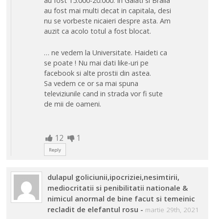
au fost 15.000-20.000. In Galati si Braila
au fost mai multi decat in capitala, desi
nu se vorbeste nicaieri despre asta. Am
auzit ca acolo totul a fost blocat.
… ne vedem la Universitate. Haideti ca
se poate ! Nu mai dati like-uri pe
facebook si alte prostii din astea.
Sa vedem ce or sa mai spuna
televiziunile cand in strada vor fi sute
de mii de oameni.
12
1
Reply
dulapul goliciunii,ipocriziei,nesimtirii,
mediocritatii si penibilitatii nationale &
nimicul anormal de bine facut si temeinic
recladit de elefantul rosu
-
martie 29th, 2021