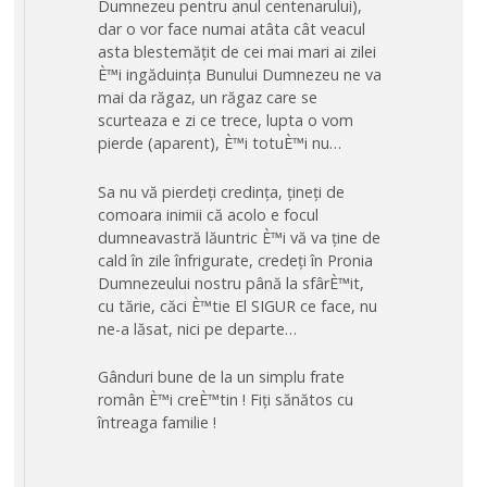
Dumnezeu pentru anul centenarului),
dar o vor face numai atâta cât veacul
asta blestemățit de cei mai mari ai zilei
È™i ingăduința Bunului Dumnezeu ne va
mai da răgaz, un răgaz care se
scurteaza e zi ce trece, lupta o vom
pierde (aparent), È™i totuÈ™i nu…
Sa nu vă pierdeți credința, țineți de
comoara inimii că acolo e focul
dumneavastră lăuntric È™i vă va ține de
cald în zile înfrigurate, credeți în Pronia
Dumnezeului nostru până la sfârÈ™it,
cu tărie, căci È™tie El SIGUR ce face, nu
ne-a lăsat, nici pe departe…
Gânduri bune de la un simplu frate
român È™i creÈ™tin ! Fiți sănătos cu
întreaga familie !