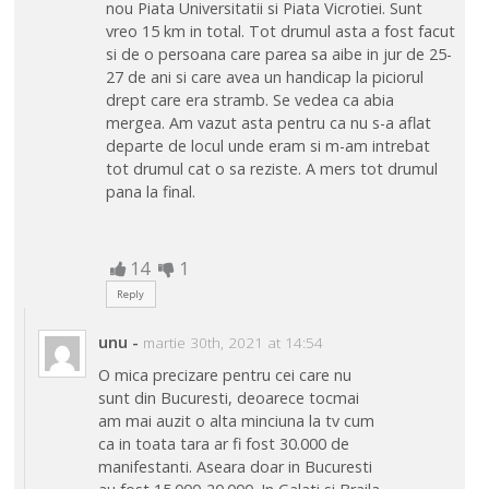
nou Piata Universitatii si Piata Vicrotiei. Sunt
vreo 15 km in total. Tot drumul asta a fost facut
si de o persoana care parea sa aibe in jur de 25-
27 de ani si care avea un handicap la piciorul
drept care era stramb. Se vedea ca abia
mergea. Am vazut asta pentru ca nu s-a aflat
departe de locul unde eram si m-am intrebat
tot drumul cat o sa reziste. A mers tot drumul
pana la final.
14
1
Reply
unu
-
martie 30th, 2021 at 14:54
O mica precizare pentru cei care nu
sunt din Bucuresti, deoarece tocmai
am mai auzit o alta minciuna la tv cum
ca in toata tara ar fi fost 30.000 de
manifestanti. Aseara doar in Bucuresti