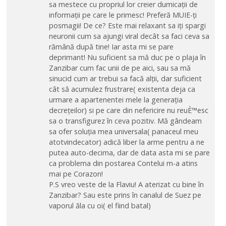
sa mestece cu propriul lor creier dumicații de
informații pe care le primesc! Preferă MUIE-ți
posmagii! De ce? Este mai relaxant sa iți spargi
neuronii cum sa ajungi viral decât sa faci ceva sa
rămână după tine! Iar asta mi se pare
deprimant! Nu suficient sa mă duc pe o plaja în
Zanzibar cum fac unii de pe aici, sau sa mă
sinucid cum ar trebui sa facă alții, dar suficient
cât să acumulez frustrare( existenta deja ca
urmare a apartenentei mele la generația
decrețeilor) si pe care din nefericire nu reuÈ™esc
sa o transfigurez în ceva pozitiv. Mă gândeam
sa ofer soluția mea universala( panaceul meu
atotvindecator) adică liber la arme pentru a ne
putea auto-decima, dar de data asta mi se pare
ca problema din postarea Contelui m-a atins
mai pe Corazon!
P.S vreo veste de la Flaviu! A aterizat cu bine în
Zanzibar? Sau este prins în canalul de Suez pe
vaporul ăla cu oi( el fiind batal)