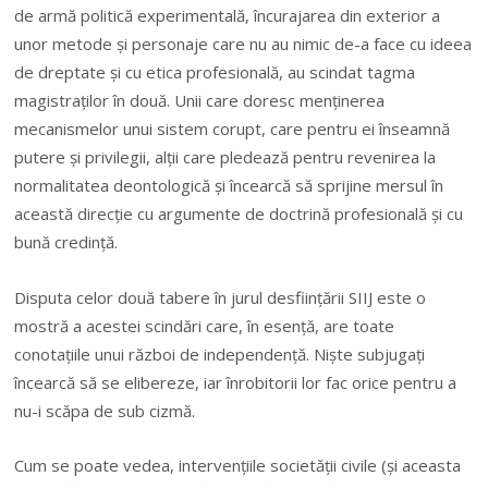
de armă politică experimentală, încurajarea din exterior a
unor metode și personaje care nu au nimic de-a face cu ideea
de dreptate și cu etica profesională, au scindat tagma
magistraților în două. Unii care doresc menținerea
mecanismelor unui sistem corupt, care pentru ei înseamnă
putere și privilegii, alții care pledează pentru revenirea la
normalitatea deontologică și încearcă să sprijine mersul în
această direcție cu argumente de doctrină profesională și cu
bună credință.
Disputa celor două tabere în jurul desființării SIIJ este o
mostră a acestei scindări care, în esență, are toate
conotațiile unui război de independență. Niște subjugați
încearcă să se elibereze, iar înrobitorii lor fac orice pentru a
nu-i scăpa de sub cizmă.
Cum se poate vedea, intervențiile societății civile (și aceasta