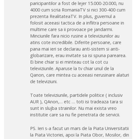
paricipantilor a fost de lejer 15.000-20.000, nu
4000 cum scria RomaniaTV si nici 300-400 cum
prezenta RealitateaTV. In plus, guvernul a
folosit aceeasi tactica de a inflitra persoane in
multime care sa ii provoace pe jandarmi.
Minciunile fara nicio rusine a televiziunilor au
atins cote incredibile. Diferite persoane, care
pana mai ieri se declarau anti-sistem si anti-
globarizare, erau invitate sa isi spuna parearea.
Ei bine chiar si ei minteau cot la cot cu
televiziunile. Aparuse la tv chiar unul de la
Qanon, care mintea cu aceeasi nerusinare alaturi
de televiziuni.
Toate televiziunile, partidele politice ( inclusiv
AUR ), QAnon,… etc … toti isi tradeaza tara si
sunt in slujba strainilor. Nu mai exista vreo
institutie care sa nu fie penetrata de servicii.
PS. Ieri s-a facut un mars de la Piata Universitatii
la Piata Victoriei, apoi la Piata Obor, Mosilor, din