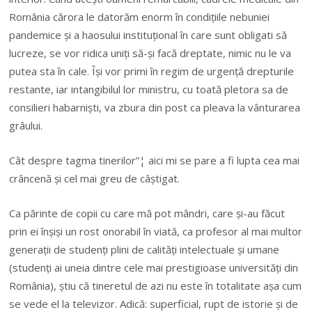
România cărora le datorăm enorm în condițiile nebuniei
pandemice și a haosului instituțional în care sunt obligati să
lucreze, se vor ridica uniți să-și facă dreptate, nimic nu le va
putea sta în cale. Își vor primi în regim de urgență drepturile
restante, iar intangibilul lor ministru, cu toată pletora sa de
consilieri habarniști, va zbura din post ca pleava la vânturarea
grâului.
Cât despre tagma tinerilor”¦ aici mi se pare a fi lupta cea mai
crâncenă și cel mai greu de câștigat.
Ca părinte de copii cu care mă pot mândri, care și-au făcut
prin ei înșiși un rost onorabil în viată, ca profesor al mai multor
generații de studenți plini de calități intelectuale și umane
(studenți ai uneia dintre cele mai prestigioase universități din
România), știu că tineretul de azi nu este în totalitate așa cum
se vede el la televizor. Adică: superficial, rupt de istorie și de