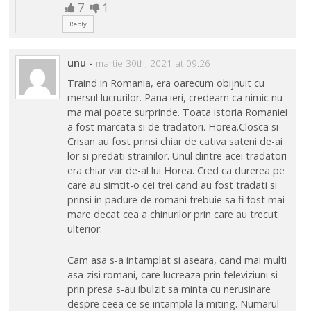
7
1
Reply
unu
-
martie 30th, 2021 at 09:26
Traind in Romania, era oarecum obijnuit cu
mersul lucrurilor. Pana ieri, credeam ca nimic nu
ma mai poate surprinde. Toata istoria Romaniei
a fost marcata si de tradatori. Horea.Closca si
Crisan au fost prinsi chiar de cativa sateni de-ai
lor si predati strainilor. Unul dintre acei tradatori
era chiar var de-al lui Horea. Cred ca durerea pe
care au simtit-o cei trei cand au fost tradati si
prinsi in padure de romani trebuie sa fi fost mai
mare decat cea a chinurilor prin care au trecut
ulterior.
Cam asa s-a intamplat si aseara, cand mai multi
asa-zisi romani, care lucreaza prin televiziuni si
prin presa s-au ibulzit sa minta cu nerusinare
despre ceea ce se intampla la miting. Numarul