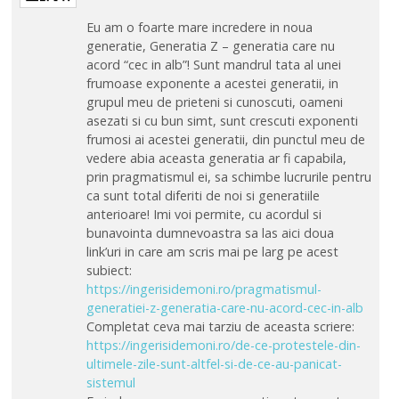
Eu am o foarte mare incredere in noua
generatie, Generatia Z – generatia care nu
acord “cec in alb”! Sunt mandrul tata al unei
frumoase exponente a acestei generatii, in
grupul meu de prieteni si cunoscuti, oameni
asezati si cu bun simt, sunt crescuti exponenti
frumosi ai acestei generatii, din punctul meu de
vedere abia aceasta generatia ar fi capabila,
prin pragmatismul ei, sa schimbe lucrurile pentru
ca sunt total diferiti de noi si generatiile
anterioare! Imi voi permite, cu acordul si
bunavointa dumnevoastra sa las aici doua
link’uri in care am scris mai pe larg pe acest
subiect:
https://ingerisidemoni.ro/pragmatismul-
generatiei-z-generatia-care-nu-acord-cec-in-alb
Completat ceva mai tarziu de aceasta scriere:
https://ingerisidemoni.ro/de-ce-protestele-din-
ultimele-zile-sunt-altfel-si-de-ce-au-panicat-
sistemul