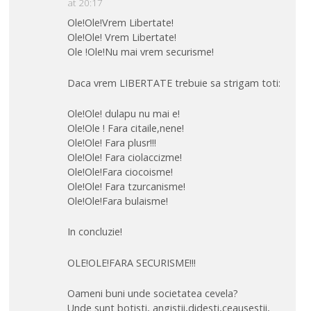
at 20:17
Ole!Ole!Vrem Libertate!
Ole!Ole! Vrem Libertate!
Ole !Ole!Nu mai vrem securisme!
Daca vrem LIBERTATE trebuie sa strigam toti:
Ole!Ole! dulapu nu mai e!
Ole!Ole ! Fara citaile,nene!
Ole!Ole! Fara plusr!!!
Ole!Ole! Fara ciolaccizme!
Ole!Ole!Fara ciocoisme!
Ole!Ole! Fara tzurcanisme!
Ole!Ole!Fara bulaisme!
In concluzie!
OLE!OLE!FARA SECURISME!!!
Oameni buni unde societatea cevela?
Unde sunt botisti, angistii,didesti,ceausestii,