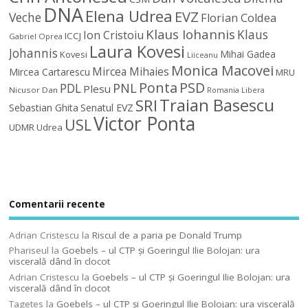
DNA
Elena Udrea
EVZ
Veche
Florian Coldea
Klaus Iohannis
Klaus
Ion Cristoiu
ICCJ
Gabriel Oprea
Laura Kovesi
Johannis
Mihai Gadea
Kovesi
Liiceanu
Monica Macovei
Mircea Mihaies
Mircea Cartarescu
MRU
Ponta
PSD
PDL
PNL
Plesu
Nicusor Dan
Romania Libera
Traian Basescu
SRI
Sebastian Ghita
Senatul EVZ
Victor Ponta
USL
UDMR
Udrea
Comentarii recente
Adrian Cristescu
la
Riscul de a paria pe Donald Trump
Phariseul
la
Goebels – ul CTP şi Goeringul Ilie Bolojan: ura
viscerală dând în clocot
Adrian Cristescu
la
Goebels – ul CTP şi Goeringul Ilie Bolojan: ura
viscerală dând în clocot
Tagetes
la
Goebels – ul CTP şi Goeringul Ilie Bolojan: ura viscerală