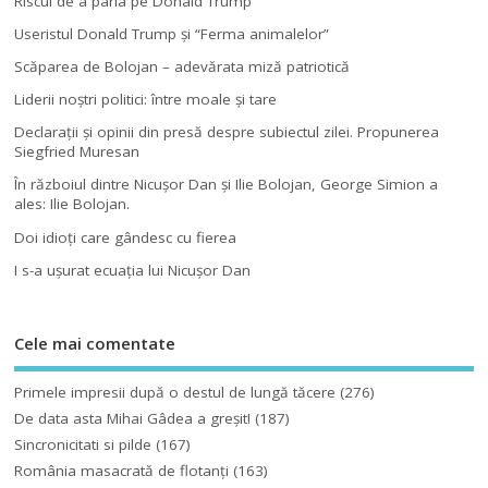
Riscul de a paria pe Donald Trump
Useristul Donald Trump şi “Ferma animalelor”
Scăparea de Bolojan – adevărata miză patriotică
Liderii noştri politici: între moale şi tare
Declaraţii şi opinii din presă despre subiectul zilei. Propunerea
Siegfried Muresan
În războiul dintre Nicuşor Dan şi Ilie Bolojan, George Simion a
ales: Ilie Bolojan.
Doi idioţi care gândesc cu fierea
I s-a uşurat ecuaţia lui Nicuşor Dan
Cele mai comentate
Primele impresii după o destul de lungă tăcere
(276)
De data asta Mihai Gâdea a greşit!
(187)
Sincronicitati si pilde
(167)
România masacrată de flotanţi
(163)