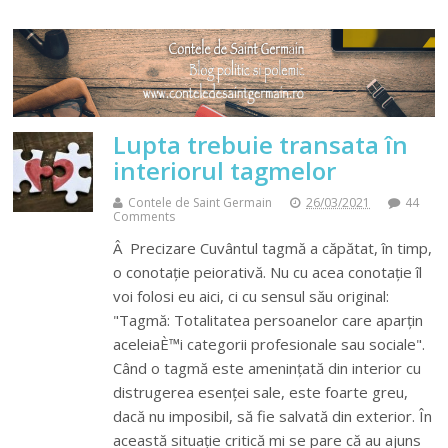
Lupta trebuie transata în
interiorul tagmelor
Contele de Saint Germain
26/03/2021
44
Comments
Â Precizare Cuvântul tagmă a căpătat, în timp,
o conotație peiorativă. Nu cu acea conotație îl
voi folosi eu aici, ci cu sensul său original:
"Tagmă: Totalitatea persoanelor care aparțin
aceleiaÈ™i categorii profesionale sau sociale".
Când o tagmă este amenințată din interior cu
distrugerea esenței sale, este foarte greu,
dacă nu imposibil, să fie salvată din exterior. În
această situație critică mi se pare că au ajuns