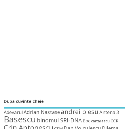
Dupa cuvinte cheie
andrei plesu
Adrian Nastase
Antena 3
Adevarul
Basescu
binomul SRI-DNA
Boc
CCR
cartarescu
Crin Antonescu
Dan Voiculescu
Dilema
CSM