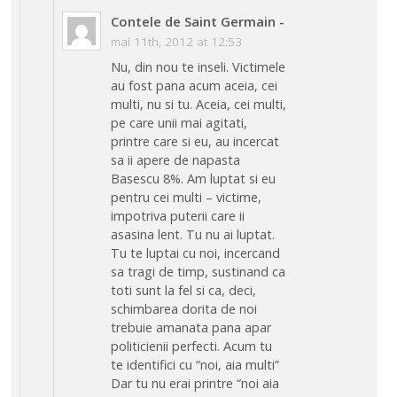
Contele de Saint Germain
-
mai 11th, 2012 at 12:53
Nu, din nou te inseli. Victimele
au fost pana acum aceia, cei
multi, nu si tu. Aceia, cei multi,
pe care unii mai agitati,
printre care si eu, au incercat
sa ii apere de napasta
Basescu 8%. Am luptat si eu
pentru cei multi – victime,
impotriva puterii care ii
asasina lent. Tu nu ai luptat.
Tu te luptai cu noi, incercand
sa tragi de timp, sustinand ca
toti sunt la fel si ca, deci,
schimbarea dorita de noi
trebuie amanata pana apar
politicienii perfecti. Acum tu
te identifici cu “noi, aia multi”
Dar tu nu erai printre “noi aia