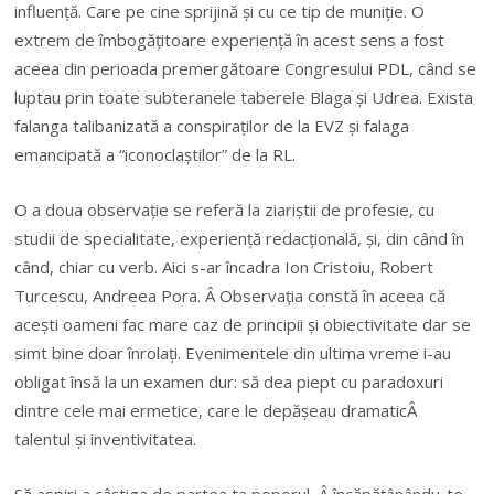
influență. Care pe cine sprijină și cu ce tip de muniție. O
extrem de îmbogățitoare experiență în acest sens a fost
aceea din perioada premergătoare Congresului PDL, când se
luptau prin toate subteranele taberele Blaga și Udrea. Exista
falanga talibanizată a conspiraților de la EVZ și falaga
emancipată a “iconoclaștilor” de la RL.
O a doua observație se referă la ziariștii de profesie, cu
studii de specialitate, experiență redacțională, și, din când în
când, chiar cu verb. Aici s-ar încadra Ion Cristoiu, Robert
Turcescu, Andreea Pora. Â Observația constă în aceea că
acești oameni fac mare caz de principii și obiectivitate dar se
simt bine doar înrolați. Evenimentele din ultima vreme i-au
obligat însă la un examen dur: să dea piept cu paradoxuri
dintre cele mai ermetice, care le depășeau dramaticÂ
talentul și inventivitatea.