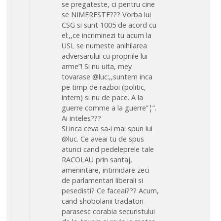
se pregateste, ci pentru cine
se NIMERESTE??? Vorba lui
CSG si sunt 1005 de acord cu
el:,,ce incriminezi tu acum la
USL se numeste anihilarea
adversarului cu propriile lui
arme”! Si nu uita, mey
tovarase @luc:,,suntem inca
pe timp de razboi (politic,
intern) si nu de pace. A la
guerre comme a la guerre”¦”.
Ai inteles???
Si inca ceva sa-i mai spun lui
@luc. Ce aveai tu de spus
atunci cand pedeleprele tale
RACOLAU prin santaj,
amenintare, intimidare zeci
de parlamentari liberali si
pesedisti? Ce faceai??? Acum,
cand shobolanii tradatori
parasesc corabia securistului