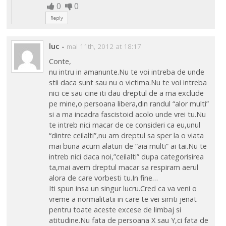
0
0
Reply
luc
-
mai 11th, 2012 at 18:17
Conte,
nu intru in amanunte.Nu te voi intreba de unde
stii daca sunt sau nu o victima.Nu te voi intreba
nici ce sau cine iti dau dreptul de a ma exclude
pe mine,o persoana libera,din randul “alor multi”
si a ma incadra fascistoid acolo unde vrei tu.Nu
te intreb nici macar de ce consideri ca eu,unul
“dintre ceilalti”,nu am dreptul sa sper la o viata
mai buna acum alaturi de “aia multi” ai tai.Nu te
intreb nici daca noi,”ceilalti” dupa categorisirea
ta,mai avem dreptul macar sa respiram aerul
alora de care vorbesti tu.In fine…
Iti spun insa un singur lucru.Cred ca va veni o
vreme a normalitatii in care te vei simti jenat
pentru toate aceste excese de limbaj si
atitudine.Nu fata de persoana X sau Y,ci fata de