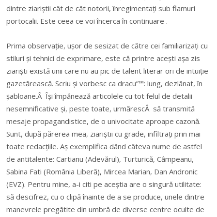
dintre ziariștii cât de cât notorii, înregimentați sub flamuri
portocalii. Este ceea ce voi încerca în continuare .
Prima observație, ușor de sesizat de către cei familiarizați cu
stiluri și tehnici de exprimare, este că printre acești așa zis
ziariști există unii care nu au pic de talent literar ori de intuiție
gazetărească. Scriu și vorbesc ca dracu”™: lung, dezlânat, în
șabloane.Â Își împănează articolele cu tot felul de detalii
nesemnificative și, peste toate, urmărescÂ să transmită
mesaje propagandistice, de o univocitate aproape cazonă.
Sunt, după părerea mea, ziariștii cu grade, infiltrați prin mai
toate redacțiile. Aș exemplifica dând câteva nume de astfel
de antitalente: Cartianu (Adevărul), Turturică, Câmpeanu,
Sabina Fati (România Liberă), Mircea Marian, Dan Andronic
(EVZ). Pentru mine, a-i citi pe aceștia are o singură utilitate:
să descifrez, cu o clipă înainte de a se produce, unele dintre
manevrele pregătite din umbră de diverse centre oculte de