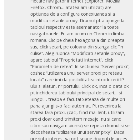
Fiecare navigator internet (Explorer, Mozilla
Firefox, Chrom… atatea am utilizat) are
optiunea de a configura conexiuanea si a
modifica setarile proxy. Drumul pt a ajunge la
tabloul respectiv este asemanator la toate
navigatoarele. Eu am acum un Chrom in limba
romana. Clic pe cheia hexagonala din dreapta
sus, click setari, pe coloana din stanga clic “in
culise”. Aleg rubrica “Modificati setarile proxy”,
apare tabloul “Proprietati Internet”, click
“Parametri de retea”. In sectiunea “Server proxi”,
coshez “utilizarea unui server proxi pt reteau
locala” care imi da posibilitatea introducerii IP-
ului si alaturi, nr portului. Click ok, inca o data ok
pt inchiderea tabloului principal de setari… si
Bingo!… treaba e facuta! Seteaza de multe ori
pana ajungi s-o faci automat. Pt revenirea la
starea fara proxi, (caci, fiind mai lent, utilizam
proxi doar cand trimitem mesaje, nu si cand
citim sau navigam aiurea) se repeta drumul si se
decosheaza “utilizarea unui server prxy”. Daca
prezinta interes, va pot spune drumul de acces