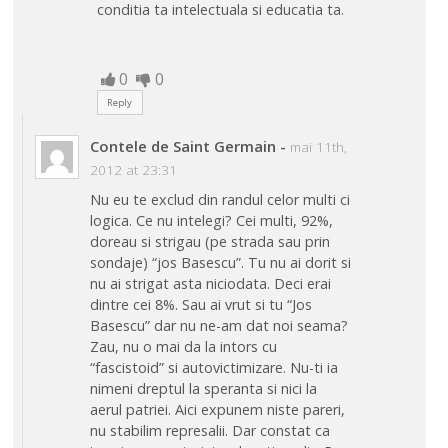
conditia ta intelectuala si educatia ta.
0
0
Reply
Contele de Saint Germain
-
mai 11th,
2012 at 23:31
Nu eu te exclud din randul celor multi ci
logica. Ce nu intelegi? Cei multi, 92%,
doreau si strigau (pe strada sau prin
sondaje) “jos Basescu”. Tu nu ai dorit si
nu ai strigat asta niciodata. Deci erai
dintre cei 8%. Sau ai vrut si tu “Jos
Basescu” dar nu ne-am dat noi seama?
Zau, nu o mai da la intors cu
“fascistoid” si autovictimizare. Nu-ti ia
nimeni dreptul la speranta si nici la
aerul patriei. Aici expunem niste pareri,
nu stabilim represalii. Dar constat ca