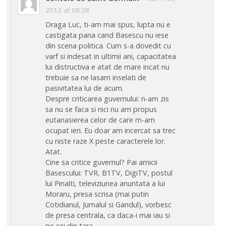
2012 at 08:28
Draga Luc, ti-am mai spus, lupta nu e
castigata pana cand Basescu nu iese
din scena politica. Cum s-a dovedit cu
varf si indesat in ultimii ani, capacitatea
lui distructiva e atat de mare incat nu
trebuie sa ne lasam inselati de
pasivitatea lui de acum.
Despre criticarea guvernului: n-am zis
sa nu se faca si nici nu am propus
eutanasierea celor de care m-am
ocupat ieri. Eu doar am incercat sa trec
cu niste raze X peste caracterele lor.
Atat.
Cine sa critice guvernul? Pai amicii
Basescului: TVR, B1TV, DigiTV, postul
lui Pinalti, televiziunea anuntata a lui
Moraru, presa scrisa (mai putin
Cotidianul, Jurnalul si Gandul), vorbesc
de presa centrala, ca daca-i mai iau si
pe cei din tara…