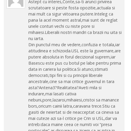
Astept cu interes,Conte,sa-ti arunci privirea
scrutatoare si peste fosta opozitie,actuala si
mai mult ca sigur viitoarea putere.Inteleg ca
pana la acel moment astral,mai sunt de reglat
unele conturi vechi cu niste pore si
mihaiesi.Liberalii nostri mandri ca brazii nu uita si
nu iarta.
Din punctul meu de vedere,confuzia e totala,iar
atitudinea e schizoida.USL este la guvernare,are
putere absoluta in forul decizional suprem,iar
Basescu este pus cu botul pe labe pentru prima
data in cariera lui politica.Si atunci,stimati
democrati,tipi fini si cu principii liberale
ancestrale,cine sa mai critice guvernul in tara
asta?Antena3?Realitatea?Aveti mila si
indurare,mai lasati cativa
nebuni,pore,lazaroi,mihaiesi,cristoi sa manance
bors,oricum cainii latra,caravana trece.Stiu ca
gasiti de neiertat si de neacceptat ca cineva sa
mai cuteze azi sa-l critice pe Crin si USL,dar va
intreb:daca maine ceea ce numiti voi “presa
portocalie” ar disparea,sa zicem ca ar intra in