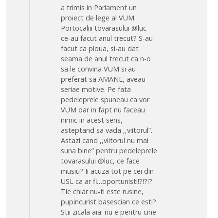
a trimis in Parlament un
proiect de lege al VUM.
Portocaliii tovarasului @luc
ce-au facut anul trecut? S-au
facut ca ploua, si-au dat
seama de anul trecut ca n-o
sa le convina VUM si au
preferat sa AMANE, aveau
seriae motive. Pe fata
pedeleprele spuneau ca vor
VUM dar in fapt nu faceau
nimic in acest sens,
asteptand sa vada ,,viitorul”.
Astazi cand ,,viitorul nu mai
suna bine” pentru pedeleprele
tovarasului @luc, ce face
musiu? Ii acuza tot pe cei din
USL ca ar fi…oportunisti!?!?!?
Tie chiar nu-ti este rusine,
pupincurist basescian ce esti?
Stii zicala aia: nu e pentru cine