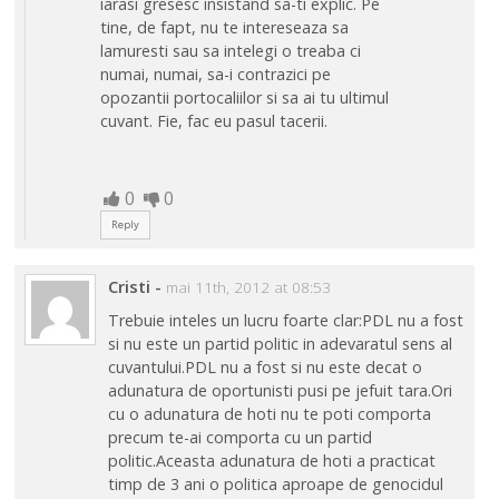
iarasi gresesc insistand sa-ti explic. Pe
tine, de fapt, nu te intereseaza sa
lamuresti sau sa intelegi o treaba ci
numai, numai, sa-i contrazici pe
opozantii portocaliilor si sa ai tu ultimul
cuvant. Fie, fac eu pasul tacerii.
0
0
Reply
Cristi
-
mai 11th, 2012 at 08:53
Trebuie inteles un lucru foarte clar:PDL nu a fost
si nu este un partid politic in adevaratul sens al
cuvantului.PDL nu a fost si nu este decat o
adunatura de oportunisti pusi pe jefuit tara.Ori
cu o adunatura de hoti nu te poti comporta
precum te-ai comporta cu un partid
politic.Aceasta adunatura de hoti a practicat
timp de 3 ani o politica aproape de genocidul