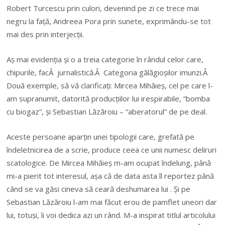
Robert Turcescu prin culori, devenind pe zi ce trece mai
negru la față, Andreea Pora prin sunete, exprimându-se tot
mai des prin interjecții.
Aș mai evidenția și o a treia categorie în rândul celor care,
chipurile, facÂ jurnalistică.Â Categoria gălăgioșilor imunzi.Â
Două exemple, să vă clarificați: Mircea Mihăieș, cel pe care l-
am supranumit, datorită producțiilor lui irespirabile, “bomba
cu biogaz”, și Sebastian Lăzăroiu – “aberatorul” de pe deal.
Aceste persoane aparțin unei tipologii care, grefată pe
îndeletnicirea de a scrie, produce ceea ce unii numesc deliruri
scatologice. De Mircea Mihăieș m-am ocupat îndelung, până
mi-a pierit tot interesul, așa că de data asta îl reportez până
când se va găsi cineva să ceară deshumarea lui . Și pe
Sebastian Lăzăroiu l-am mai făcut erou de pamflet uneori dar
lui, totuși, îi voi dedica azi un rând. M-a inspirat titlul articolului