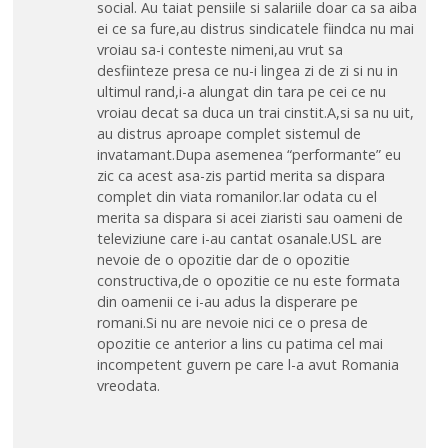
social. Au taiat pensiile si salariile doar ca sa aiba
ei ce sa fure,au distrus sindicatele fiindca nu mai
vroiau sa-i conteste nimeni,au vrut sa
desfiinteze presa ce nu-i lingea zi de zi si nu in
ultimul rand,i-a alungat din tara pe cei ce nu
vroiau decat sa duca un trai cinstit.A,si sa nu uit,
au distrus aproape complet sistemul de
invatamant.Dupa asemenea “performante” eu
zic ca acest asa-zis partid merita sa dispara
complet din viata romanilor.Iar odata cu el
merita sa dispara si acei ziaristi sau oameni de
televiziune care i-au cantat osanale.USL are
nevoie de o opozitie dar de o opozitie
constructiva,de o opozitie ce nu este formata
din oamenii ce i-au adus la disperare pe
romani.Si nu are nevoie nici ce o presa de
opozitie ce anterior a lins cu patima cel mai
incompetent guvern pe care l-a avut Romania
vreodata.