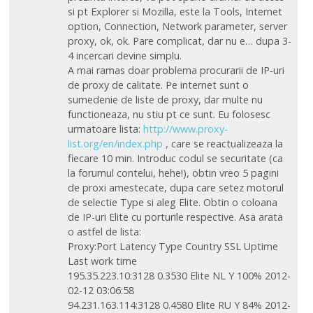
si pt Explorer si Mozilla, este la Tools, Internet
option, Connection, Network parameter, server
proxy, ok, ok. Pare complicat, dar nu e… dupa 3-
4 incercari devine simplu.
A mai ramas doar problema procurarii de IP-uri
de proxy de calitate. Pe internet sunt o
sumedenie de liste de proxy, dar multe nu
functioneaza, nu stiu pt ce sunt. Eu folosesc
urmatoare lista:
http://www.proxy-
list.org/en/index.php
, care se reactualizeaza la
fiecare 10 min. Introduc codul se securitate (ca
la forumul contelui, hehe!), obtin vreo 5 pagini
de proxi amestecate, dupa care setez motorul
de selectie Type si aleg Elite. Obtin o coloana
de IP-uri Elite cu porturile respective. Asa arata
o astfel de lista:
Proxy:Port Latency Type Country SSL Uptime
Last work time
195.35.223.10:3128 0.3530 Elite NL Y 100% 2012-
02-12 03:06:58
94.231.163.114:3128 0.4580 Elite RU Y 84% 2012-