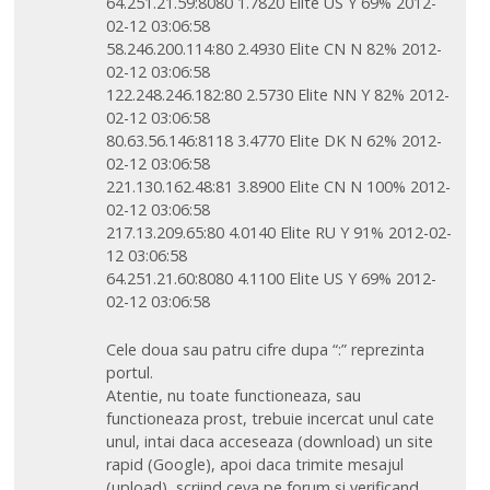
64.251.21.59:8080 1.7820 Elite US Y 69% 2012-
02-12 03:06:58
58.246.200.114:80 2.4930 Elite CN N 82% 2012-
02-12 03:06:58
122.248.246.182:80 2.5730 Elite NN Y 82% 2012-
02-12 03:06:58
80.63.56.146:8118 3.4770 Elite DK N 62% 2012-
02-12 03:06:58
221.130.162.48:81 3.8900 Elite CN N 100% 2012-
02-12 03:06:58
217.13.209.65:80 4.0140 Elite RU Y 91% 2012-02-
12 03:06:58
64.251.21.60:8080 4.1100 Elite US Y 69% 2012-
02-12 03:06:58
Cele doua sau patru cifre dupa “:” reprezinta
portul.
Atentie, nu toate functioneaza, sau
functioneaza prost, trebuie incercat unul cate
unul, intai daca acceseaza (download) un site
rapid (Google), apoi daca trimite mesajul
(upload), scriind ceva pe forum si verificand