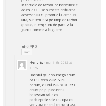
In tacticile de razboi, ce incriminezi tu
acum la USL se numeste anihilarea
adversarului cu propriile lui arme. Nu
uita, suntem inca pe timp de razboi
(politic, intern) si nu de pace. A la
guerre comme a la guerre…
0
0
Reply
Hendrix
-
mai 11th, 2012 at
10:26
Basistul @luc spumega acum
ca USL vrea VUM. Si nu
oricum, ci unul PUR si DUR!!! Il
anunt pe pupincuristul
basescian @luc ca
pedeleprele sale tot tipa ca
vor VUM iar anul trecut si USL