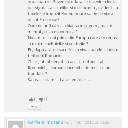
proaspatului Guvern si odata cu revenirea lenta
dar sigura , a salariilor si micsorarea , evident , a
taxelor si impozitelor nu poate sa ne fie viata
decat * en rose* …
Oare nu ar fi cazul , chiar sa invingem , macar
mental , criza economica ?
Nu am fost noi primii din Europa care am redus
la minim cheltuielile si costurile ?
Ei , dupa atatea sacrificii sa vina soarele si peste
teritoriul Romaniei …
Chiar , ati observat ca acest teritoriu , al
Romaniei , seamana incredibil de mult cu un …
trandafir ?
Sa reascultam … La vie en rose ….
0
0
Reply
Garfield, motanu
-
mai 12th, 2012 at 02:33