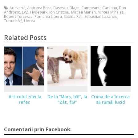
Adevarul
,
Andreea Pora
,
Basescu
,
Blaga
,
Campeanu
,
Cartianu
,
Dan
Andronic
,
EVZ
,
Hydepark
,
Ion Cristoiu
,
Mircea Marian
,
Mircea Mihaies
,
Robert Turcescu
,
Romania Libera
,
Sabina Fati
,
Sebastian Lazaroiu
,
TurturicÄƒ
,
Udrea
Related Posts
Articolul zilei la
De la “Marş, bă!”, la
Crima de a încerca
refec
“Zât, fă!”
să rămâi lucid
Comentarii prin Facebook: