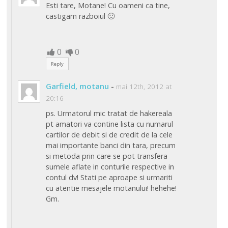
Esti tare, Motane! Cu oameni ca tine,
castigam razboiul 🙂
0
0
Reply
Garfield, motanu
-
mai 12th, 2012 at
20:16
ps. Urmatorul mic tratat de hakereala
pt amatori va contine lista cu numarul
cartilor de debit si de credit de la cele
mai importante banci din tara, precum
si metoda prin care se pot transfera
sumele aflate in conturile respective in
contul dv! Stati pe aproape si urmariti
cu atentie mesajele motanului! hehehe!
Gm.