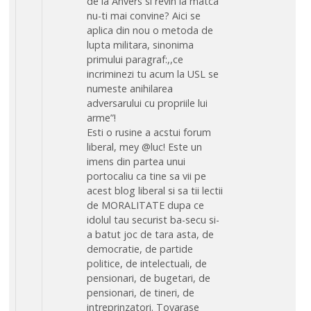
de la Anvers si revin la matca
nu-ti mai convine? Aici se
aplica din nou o metoda de
lupta militara, sinonima
primului paragraf:,,ce
incriminezi tu acum la USL se
numeste anihilarea
adversarului cu propriile lui
arme”!
Esti o rusine a acstui forum
liberal, mey @luc! Este un
imens din partea unui
portocaliu ca tine sa vii pe
acest blog liberal si sa tii lectii
de MORALITATE dupa ce
idolul tau securist ba-secu si-
a batut joc de tara asta, de
democratie, de partide
politice, de intelectuali, de
pensionari, de bugetari, de
pensionari, de tineri, de
intreprinzatori. Tovarase