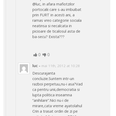
@luc, in afara mafiotzilor
portocalii care s-au imbuibat
prin FURT in acesti ani, a
ramas vreo categorie sociala
neatinsa si necalcata in
picioare de ticalosul asta de
ba-secu? Exista???
0
0
luc
-
mai 11th, 2012 at 10:28
Descurajanta
concluzie.Suntem intr-un
razboi perpetuu,nu-i asa?Vad
ca pentru unii,democratia si
lupta politica inseamna
“anihilare”.Nici nu-i de
mirare,cata vreme ayatolahul
Crin a trasat ordin de zi pe