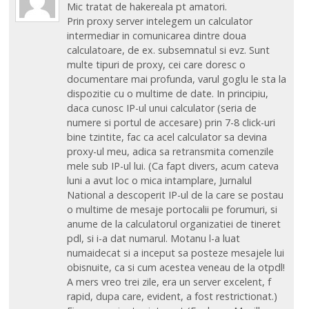
Mic tratat de hakereala pt amatori.
Prin proxy server intelegem un calculator
intermediar in comunicarea dintre doua
calculatoare, de ex. subsemnatul si evz. Sunt
multe tipuri de proxy, cei care doresc o
documentare mai profunda, varul goglu le sta la
dispozitie cu o multime de date. In principiu,
daca cunosc IP-ul unui calculator (seria de
numere si portul de accesare) prin 7-8 click-uri
bine tzintite, fac ca acel calculator sa devina
proxy-ul meu, adica sa retransmita comenzile
mele sub IP-ul lui. (Ca fapt divers, acum cateva
luni a avut loc o mica intamplare, Jurnalul
National a descoperit IP-ul de la care se postau
o multime de mesaje portocalii pe forumuri, si
anume de la calculatorul organizatiei de tineret
pdl, si i-a dat numarul. Motanu l-a luat
numaidecat si a inceput sa posteze mesajele lui
obisnuite, ca si cum acestea veneau de la otpdl!
A mers vreo trei zile, era un server excelent, f
rapid, dupa care, evident, a fost restrictionat.)