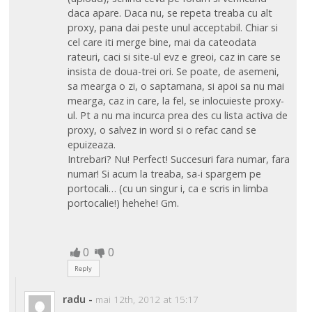
daca apare. Daca nu, se repeta treaba cu alt
proxy, pana dai peste unul acceptabil. Chiar si
cel care iti merge bine, mai da cateodata
rateuri, caci si site-ul evz e greoi, caz in care se
insista de doua-trei ori. Se poate, de asemeni,
sa mearga o zi, o saptamana, si apoi sa nu mai
mearga, caz in care, la fel, se inlocuieste proxy-
ul. Pt a nu ma incurca prea des cu lista activa de
proxy, o salvez in word si o refac cand se
epuizeaza.
Intrebari? Nu! Perfect! Succesuri fara numar, fara
numar! Si acum la treaba, sa-i spargem pe
portocali… (cu un singur i, ca e scris in limba
portocalie!) hehehe! Gm.
0
0
Reply
radu
-
mai 12th, 2012 at 15:17