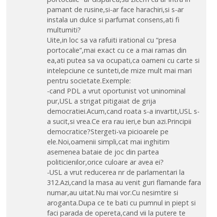
pamant de rusine,si-ar face harachiri,si s-ar
instala un dulce si parfumat consens,ati fi
multumiti?
Uite,in loc sa va rafuiti irational cu “presa
portocalie”,mai exact cu ce a mai ramas din
ea,ati putea sa va ocupati,ca oameni cu carte si
intelepciune ce sunteti,de mize mult mai mari
pentru societate.Exemple:
-cand PDL a vrut oportunist vot uninominal
pur,USL a strigat pitigaiat de grija
democratiei.Acum,cand roata s-a invartit,USL s-
a sucit,si vrea.Ce era rau ieri,e bun azi.Principii
democratice?Stergeti-va picioarele pe
ele.Noi,oamenii simpli,cat mai inghitim
asemenea bataie de joc din partea
politicienilor,orice culoare ar avea ei?
-USL a vrut reducerea nr de parlamentari la
312.Azi,cand la masa au venit guri flamande fara
numar,au uitat.Nu mai vor.Cu nesimtire si
aroganta.Dupa ce te bati cu pumnul in piept si
faci parada de opereta,cand vii la putere te