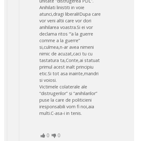
unitate “distrugerea PDL”.
Anihilati linistiti in voie
atunci,dragi liberali!Dupa care
vor veni altii care vor dori
anihilarea voastra.Si ei vor
declama ritos “‘a la guerre
comme a la guerre”
si,culmea,n-ar avea nimeni
nimic de acuzat,caci tu cu
tastatura ta,Conte,ai statuat
primul acest inalt principiu
etic.Si tot asa inainte,mandri
si voiosi.
Victimele colaterale ale
“distrugerilor” si “anihilarilor”
puse la care de politicieni
iresponsabili vom fi noi,aia
multi.C-asa-i in tenis.
0
0