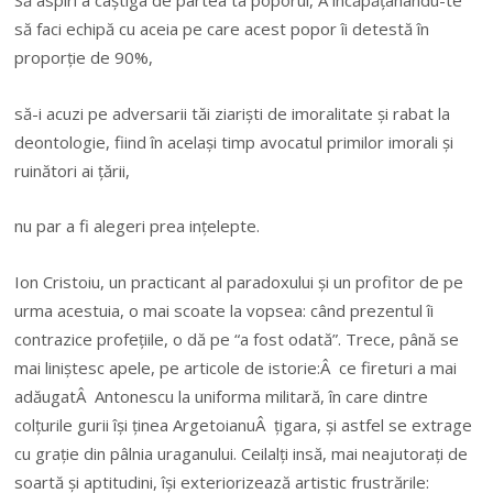
Să aspiri a câștiga de partea ta poporul, Â încăpățânându-te
să faci echipă cu aceia pe care acest popor îi detestă în
proporție de 90%,
să-i acuzi pe adversarii tăi ziariști de imoralitate și rabat la
deontologie, fiind în același timp avocatul primilor imorali și
ruinători ai țării,
nu par a fi alegeri prea ințelepte.
Ion Cristoiu, un practicant al paradoxului și un profitor de pe
urma acestuia, o mai scoate la vopsea: când prezentul îi
contrazice profețiile, o dă pe “a fost odată”. Trece, până se
mai liniștesc apele, pe articole de istorie:Â ce fireturi a mai
adăugatÂ Antonescu la uniforma militară, în care dintre
colțurile gurii își ținea ArgetoianuÂ țigara, și astfel se extrage
cu grație din pâlnia uraganului. Ceilalți insă, mai neajutorați de
soartă și aptitudini, își exteriorizează artistic frustrările: