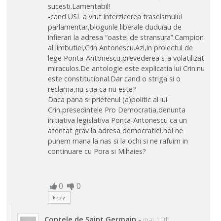
sucesti.Lamentabil!
-cand USL a vrut interzicerea traseismului
parlamentar,blogurile liberale duduiau de
infierari la adresa “oastei de stransura”.Campion
al limbutiei,Crin Antonescu.Azi,in proiectul de
lege Ponta-Antonescu,prevederea s-a volatilizat
miraculos.De antologie este explicatia lui Crin:nu
este constitutional.Dar cand o striga si o
reclama,nu stia ca nu este?
Daca pana si prietenul (a)politic al lui
Crin,presedintele Pro Democratia,denunta
initiativa legislativa Ponta-Antonescu ca un
atentat grav la adresa democratiei,noi ne
punem mana la nas si la ochi si ne rafuim in
continuare cu Pora si Mihaies?
0
0
Reply
Contele de Saint Germain
-
mai 11th,