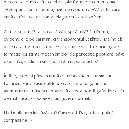
pe care l-a publicat în “celebra” platformă de comentariiÂ
“Hydepark” (un fel de magazie de rebuturi a EVZ), titlu care
sună astfel: “Victor Ponta, plagiatorul – schizofren”.
Cum vi se pare? Nu-i așa că vă inspiră milă? Nu Ponta,
evident, el e pe cai mari, ci transparentul Lăzăroiu. Mă întreb:
oare câtă frustrare trebuie să acumulezi ca tu, sociolog de
formație, cu știința mecanismelor de percepție populară, să-ți
expui așa, în slip cu șnur, bărbăția în putrefacție?
În fine, cred că până la urmă ar trebui să-i mulțumim lui
Lăzăroiu. Fără elucubrațiile pe care i le-a băgat în cap
aventurierului Băsescu, poate că acesta n-ar fi gafat într-atât
de mult încât azi să avem un guvern normal.
Nu-i mulțumim lui Lăzăroiu? Cum vreți! Dar, totuși, puțină
compasiune…?