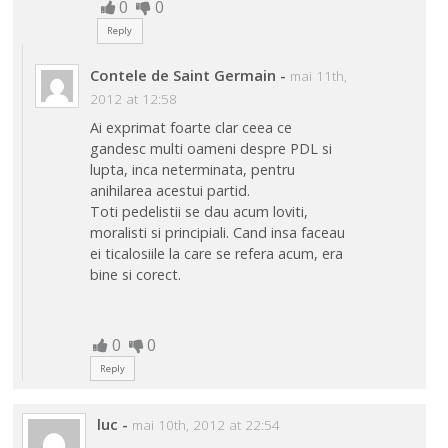
0
0
Reply
Contele de Saint Germain
-
mai 11th,
2012 at 12:58
Ai exprimat foarte clar ceea ce
gandesc multi oameni despre PDL si
lupta, inca neterminata, pentru
anihilarea acestui partid.
Toti pedelistii se dau acum loviti,
moralisti si principiali. Cand insa faceau
ei ticalosiile la care se refera acum, era
bine si corect.
0
0
Reply
luc
-
mai 10th, 2012 at 22:54