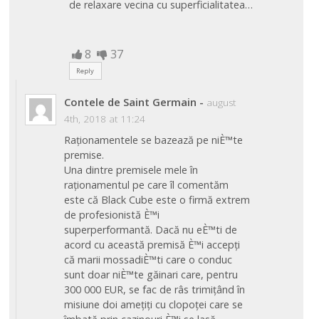
de relaxare vecina cu superficialitatea…
8
37
Reply
Contele de Saint Germain
-
august
4th, 2018 at 11:24
Raționamentele se bazează pe niÈ™te
premise.
Una dintre premisele mele în
raționamentul pe care îl comentăm
este că Black Cube este o firmă extrem
de profesionistă È™i
superperformantă. Dacă nu eÈ™ti de
acord cu această premisă È™i accepți
că marii mossadiÈ™ti care o conduc
sunt doar niÈ™te găinari care, pentru
300 000 EUR, se fac de râs trimițând în
misiune doi amețiți cu clopoței care se