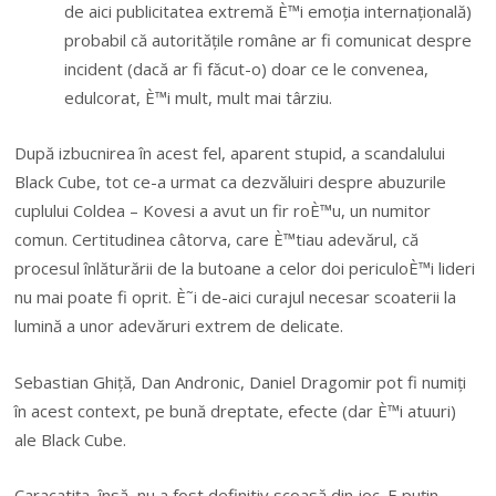
de aici publicitatea extremă È™i emoția internațională)
probabil că autoritățile române ar fi comunicat despre
incident (dacă ar fi făcut-o) doar ce le convenea,
edulcorat, È™i mult, mult mai târziu.
După izbucnirea în acest fel, aparent stupid, a scandalului
Black Cube, tot ce-a urmat ca dezvăluiri despre abuzurile
cuplului Coldea – Kovesi a avut un fir roÈ™u, un numitor
comun. Certitudinea câtorva, care È™tiau adevărul, că
procesul înlăturării de la butoane a celor doi periculoÈ™i lideri
nu mai poate fi oprit. È˜i de-aici curajul necesar scoaterii la
lumină a unor adevăruri extrem de delicate.
Sebastian Ghiță, Dan Andronic, Daniel Dragomir pot fi numiți
în acest context, pe bună dreptate, efecte (dar È™i atuuri)
ale Black Cube.
Caracatița, însă, nu a fost definitiv scoasă din joc. E puțin