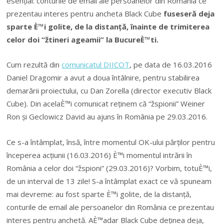
esențial: conturile de email ale persoanelor din România ce
prezentau interes pentru ancheta Black Cube
fuseseră deja
sparte È™i golite, de la distanță, înainte de trimiterea
celor doi “žtineri ageamii” la BucureÈ™ti.
Cum rezultă din
comunicatul DIICOT
, pe data de 16.03.2016
Daniel Dragomir a avut a doua întâlnire, pentru stabilirea
demarării proiectului, cu Dan Zorella (director executiv Black
Cube). Din acelaÈ™i comunicat reținem că “žspionii” Weiner
Ron și Geclowicz David au ajuns în România pe 29.03.2016.
Ce s-a întâmplat, însă, între momentul OK-ului părților pentru
începerea acțiunii (16.03.2016) È™i momentul intrării în
România a celor doi “žspioni” (29.03.2016)? Vorbim, totuÈ™i,
de un interval de 13 zile! S-a întâmplat exact ce vă spuneam
mai devreme: au fost sparte È™i golite, de la distanță,
conturile de email ale persoanelor din România ce prezentau
interes pentru anchetă. AÈ™adar Black Cube deținea deja,