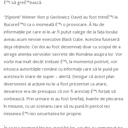
È™i să greÈ™ească.
“žSpionii” Weiner Ron și Geclowicz David au fost trimiÈ™i la
BucureÈ™ti ca o momeală È™i o provocare. Â Nu de
informațiile pe care ei le-ar fi putut culege de la fața locului
aveau acum nevoie executivii Black Cube. Acestea fuseseră
deja obținute. Cei doi au fost desemnați doar cu scopul de a
atrage atenția serviciilor secrete din România asupra lor. Vor
vorbi mai mult decât trebuie È™i, la momentul potrivit, vor
intoxica autoritățile române cu informații care să le pună pe
acestea în stare de super – alertă. Desigur că acest plan
diversionist al acțiunii nu le-a fost prezentat ca atare,
deoarece era de presupus că vor fi arestați È™i forțați să
vorbească. Prin urmare ei au fost briefați, înainte de plecarea
în misiune, cu un scenariu care să nu pună în pericol nici
misiunea È™i nici securitatea lor proprie.
În seara premergătoare arestării lor, cei doi au comunicat pe