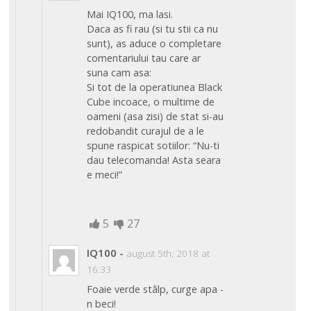
Mai IQ100, ma lasi.
Daca as fi rau (si tu stii ca nu
sunt), as aduce o completare
comentariului tau care ar
suna cam asa:
Si tot de la operatiunea Black
Cube incoace, o multime de
oameni (asa zisi) de stat si-au
redobandit curajul de a le
spune raspicat sotiilor: “Nu-ti
dau telecomanda! Asta seara
e meci!”
5
27
IQ100
-
august 5th, 2018 at
16:33
Foaie verde stâlp, curge apa -
n beci!