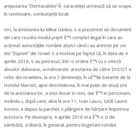
amputarea “žtentaculelor”Â caracatiței urmează să se ocupe,
în continuare, combatanții locali.
Ieri, la emisiunea lui Mihai Gâdea, s-a prezentat un document
din care rezulta modul pripit È™i complet ilegal în care au
acționat autoritățile române atunci când i-au arestat pe cei
doi “žspioni” din Israel. S-a insistat pe faptul că, în data de 4
aprilie 2016, s-au petrecut, într-o ordine È™i cu o viteză
absolut dubioase, următoarele: arestarea de către DIICOT a
celor doi israelieni, la ora 7 dimineața, în uÈ™ile batante de la
Hotelul Marriot, apoi deschiderea, în mai puțin de două ore
de la arestarea lor, a unui dosar in rem, dar È™i in personam,
vizându-i, după care, abia la ora 11, Ioan Lascu, tatăl Laurei
Kovesi, a depus la parchet o plângere de hărțuire împotriva
acestora. Pe deasupra, 4 aprilie 2016 era È™i o zi de
sâmbătă, zi liberă, în general, pentru bugetarii români.