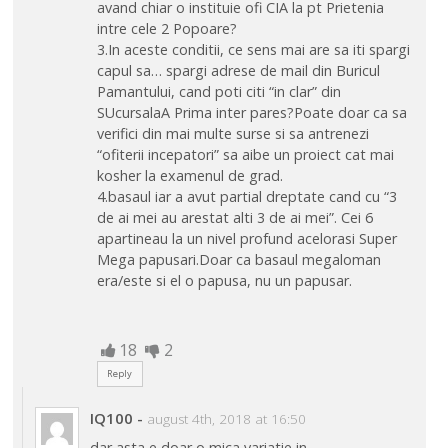
avand chiar o instituie ofi CIA la pt Prietenia
intre cele 2 Popoare?
3.In aceste conditii, ce sens mai are sa iti spargi
capul sa… spargi adrese de mail din Buricul
Pamantului, cand poti citi “in clar” din
SUcursalaA Prima inter pares?Poate doar ca sa
verifici din mai multe surse si sa antrenezi
“ofiterii incepatori” sa aibe un proiect cat mai
kosher la examenul de grad.
4.basaul iar a avut partial dreptate cand cu “3
de ai mei au arestat alti 3 de ai mei”. Cei 6
apartineau la un nivel profund acelorasi Super
Mega papusari.Doar ca basaul megaloman
era/este si el o papusa, nu un papusar.
18
2
Reply
IQ100
-
august 4th, 2018 at 16:50
dar asta e doar o mica variatie in