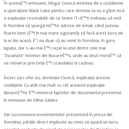
În aceeaÈ™i emisiune, Mugur Ciuvică amintea de o ciudățenie
a operațiunii Black Cube pentru care domnia sa nu a găsit incă
o explicație rezonabilă: de ce tinerii IT-iÈ™ti trebuiau să vină
în Româna să spargă niÈ™te adrese de email, când puteau
foarte bine (È™i în mai mare siguranță) să facă acest lucru de
la ei de-acasă. È˜i nu doar că au venit în România, în gura
lupului, dar s-au mai È™i cazat la unul dintre cele mai
“žscanate” hoteluri din BucureÈ™ti, unde au ținut morțiÈ™ să
se remarce prin beții È™i scandaluri la cazinou.
Încerc să-i ofer eu, domnului Ciuvică, explicația acestei
ciudățenii. Cu atât mai mult cu cât această explicație
lămureÈ™te È™i misterul faptelor din documentul prezentat
în emisiune de Mihai Gâdea.
Din succesiunea evenimentelor prezentată în presa din
România, părțile direct implicate au omis să spună un lucru