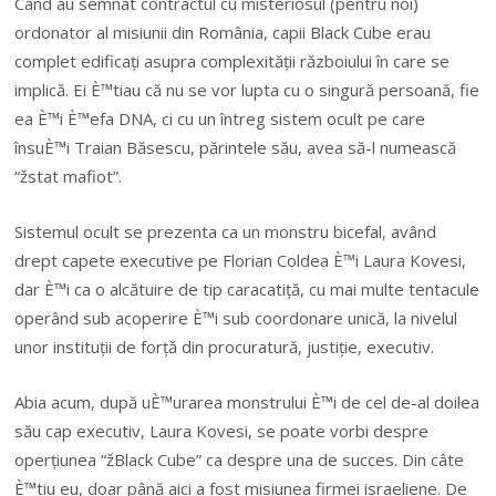
Când au semnat contractul cu misteriosul (pentru noi)
ordonator al misiunii din România, capii Black Cube erau
complet edificați asupra complexității războiului în care se
implică. Ei È™tiau că nu se vor lupta cu o singură persoană, fie
ea È™i È™efa DNA, ci cu un întreg sistem ocult pe care
însuÈ™i Traian Băsescu, părintele său, avea să-l numească
“žstat mafiot”.
Sistemul ocult se prezenta ca un monstru bicefal, având
drept capete executive pe Florian Coldea È™i Laura Kovesi,
dar È™i ca o alcătuire de tip caracatiță, cu mai multe tentacule
operând sub acoperire È™i sub coordonare unică, la nivelul
unor instituții de forță din procuratură, justiție, executiv.
Abia acum, după uÈ™urarea monstrului È™i de cel de-al doilea
său cap executiv, Laura Kovesi, se poate vorbi despre
operțiunea “žBlack Cube” ca despre una de succes. Din câte
È™tiu eu, doar până aici a fost misiunea firmei israeliene. De