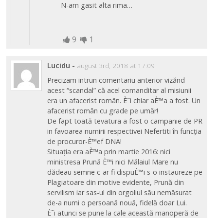
N-am gasit alta rima…
9
1
Lucidu
-
august 3rd, 2018 at 17:09
Precizam intrun comentariu anterior vizănd
acest “scandal” că acel comanditar al misiunii
era un afacerist român. È˜i chiar aÈ™a a fost. Un
afacerist român cu grade pe umăr!
De fapt toată tevatura a fost o campanie de PR
in favoarea numirii respectivei Nefertiti în funcția
de procuror-È™ef DNA!
Situația era aÈ™a prin martie 2016: nici
ministresa Prună È™i nici Mălaiul Mare nu
dădeau semne c-ar fi dispuÈ™i s-o instaureze pe
Plagiatoare din motive evidente, Prună din
servilism iar sas-ul din orgoliul său nemăsurat
de-a numi o persoană nouă, fidelă doar Lui.
È˜i atunci se pune la cale această manoperă de