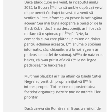
Dacă Black Cube n-a venit, la începutul anului
2015, la BucureÈ™ti, ca să umble după caii verzi
de pe pereții Codruței Kovesi, ci a venit să
verifice niÈ™te informații cu privire la potlogăria
aceea? Cea mai bună acoperire a băieților de la
Black Cube, dacă erau descoperiți, ar fi fost să
declare că o spionau pe È™efa DNA, la
comanda cuiva care plătea un milion de dolari
pentru acțiunea aceasta, È™i anume o spionau
informatic, căci chipurile, aici la noi legea n-ar
pedepsi un astfel de spionaj. AÈ™a de naivi erau
băieții, că n-au putut afla că È™i la noi legea
pedepseÈ™te hackereala!
Mult mai plauzibil ar fi să aflăm că băieții Cutiei
Negre au venit din proprie inițiativă È™i în
interes propriu. Tot ce ține de posteritatea
fostelor organizații naziste ține de interesul lor
prioritar.
Dacă cineva din România ar fi pus un milion de