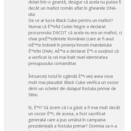
dolari într-o geantă, desigur că acela nu putea fi
decât un mafiot român aflat în ghearele DNA-
ului.
De ce ar lucra Black Cube pentru un mafiot?
Numai că È™eful Cutiei Negre a declarat
procurorului DIICOT că acela nu era un mafiot, ci
chiar preÈ™edintele României (care ar fi avut
niÈ™te îndoieli în privința înnoirii mandatului
È™efei DNA). AÈ™a a declarat È™i a susținut că
a verificat la cel mai înalt nivel identitatea
presupusului comanditar.
Întoarceți totul în oglindă È™i veți avea ceva
mult mai plauzibil: Black Cube verifica un oscior
dintr-un schelet din dulapul fostului primar de
Sibiu.
Ei, È™i? Să zicem că l-a găsit a fi mai mult decât
un oscior È™i, de aceea, a fost sacrificat
generalul care a pus umărul în campania
prezidențială a fostului primar? Domnia sa n-a