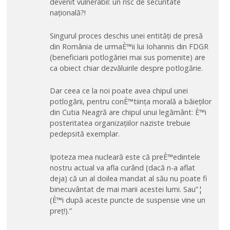
devenit vulnerabil: un risc de securitate
națională?!
Singurul proces deschis unei entități de presă
din România de urmaÈ™ii lui Iohannis din FDGR
(beneficiarii potlogăriei mai sus pomenite) are
ca obiect chiar dezvăluirile despre potlogărie.
Dar ceea ce la noi poate avea chipul unei
potlogării, pentru conÈ™tiința morală a băieților
din Cutia Neagră are chipul unui legământ: È™i
posteritatea organizațiilor naziste trebuie
pedepsită exemplar.
Ipoteza mea nucleară este că preÈ™edintele
nostru actual va afla curând (dacă n-a aflat
deja) că un al doilea mandat al său nu poate fi
binecuvântat de mai marii acestei lumi. Sau”¦
(È™i după aceste puncte de suspensie vine un
preț!).”