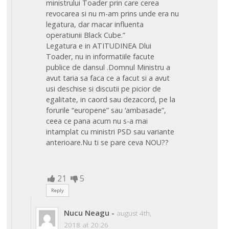
ministrului Toader prin care cerea
revocarea si nu m-am prins unde era nu
legatura, dar macar influenta
operatiunii Black Cube.”
Legatura e in ATITUDINEA Dlui
Toader, nu in informatiile facute
publice de dansul .Domnul Ministru a
avut taria sa faca ce a facut si a avut
usi deschise si discutii pe picior de
egalitate, in caord sau dezacord, pe la
forurile “europene” sau ‘ambasade”,
ceea ce pana acum nu s-a mai
intamplat cu ministri PSD sau variante
anterioare.Nu ti se pare ceva NOU??
21
5
Reply
Nucu Neagu
-
august 4th,
2018 at 20:26