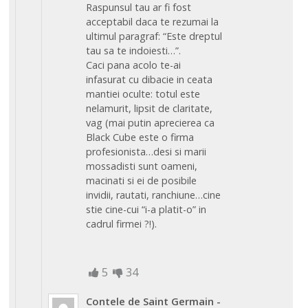
Raspunsul tau ar fi fost
acceptabil daca te rezumai la
ultimul paragraf: “Este dreptul
tau sa te indoiesti…”.
Caci pana acolo te-ai
infasurat cu dibacie in ceata
mantiei oculte: totul este
nelamurit, lipsit de claritate,
vag (mai putin aprecierea ca
Black Cube este o firma
profesionista…desi si marii
mossadisti sunt oameni,
macinati si ei de posibile
invidii, rautati, ranchiune…cine
stie cine-cui “i-a platit-o” in
cadrul firmei ?!).
5
34
Contele de Saint Germain
-