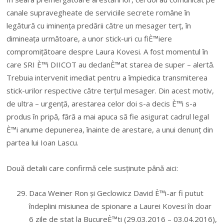
canale supravegheate de serviciile secrete române în
legătură cu iminența predării către un mesager terț, în
dimineața următoare, a unor stick-uri cu fiÈ™iere
compromițătoare despre Laura Kovesi. A fost momentul în
care SRI È™i DIICOT au declanÈ™at starea de super – alertă.
Trebuia intervenit imediat pentru a împiedica transmiterea
stick-urilor respective către terțul mesager. Din acest motiv,
de ultra – urgență, arestarea celor doi s-a decis È™i s-a
produs în pripă, fără a mai apuca să fie asigurat cadrul legal
È™i anume depunerea, înainte de arestare, a unui denunț din
partea lui Ioan Lascu.
Două detalii care confirmă cele susținute până aici:
Daca Weiner Ron și Geclowicz David È™i-ar fi putut
îndeplini misiunea de spionare a Laurei Kovesi în doar
6 zile de stat la BucureÈ™ti (29.03.2016 – 03.04.2016),