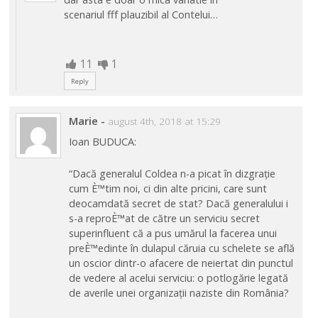
scenariul fff plauzibil al Contelui…
11
1
Reply
Marie
-
august 4th, 2018 at 15:29
Ioan BUDUCA:
“Dacă generalul Coldea n-a picat în dizgrație
cum È™tim noi, ci din alte pricini, care sunt
deocamdată secret de stat? Dacă generalului i
s-a reproÈ™at de către un serviciu secret
superinfluent că a pus umărul la facerea unui
preÈ™edinte în dulapul căruia cu schelete se află
un oscior dintr-o afacere de neiertat din punctul
de vedere al acelui serviciu: o potlogărie legată
de averile unei organizații naziste din România?