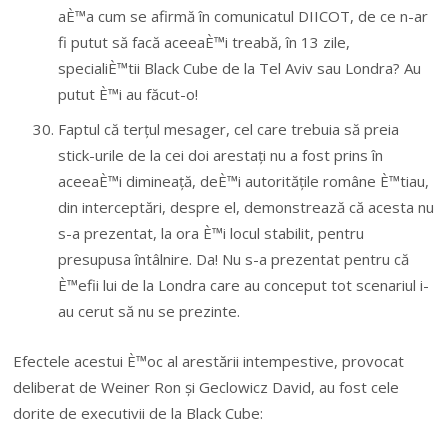
aÈ™a cum se afirmă în comunicatul DIICOT, de ce n-ar
fi putut să facă aceeaÈ™i treabă, în 13 zile,
specialiÈ™tii Black Cube de la Tel Aviv sau Londra? Au
putut È™i au făcut-o!
Faptul că terțul mesager, cel care trebuia să preia
stick-urile de la cei doi arestați nu a fost prins în
aceeaÈ™i dimineață, deÈ™i autoritățile române È™tiau,
din interceptări, despre el, demonstrează că acesta nu
s-a prezentat, la ora È™i locul stabilit, pentru
presupusa întâlnire. Da! Nu s-a prezentat pentru că
È™efii lui de la Londra care au conceput tot scenariul i-
au cerut să nu se prezinte.
Efectele acestui È™oc al arestării intempestive, provocat
deliberat de Weiner Ron și Geclowicz David, au fost cele
dorite de executivii de la Black Cube: