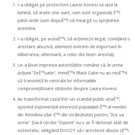
I-a obligat pe protectorii Laurei Kovesi sa iasă la
lumină, să arate cine sunt, cum sunt organizați È™i
până unde sunt dispuÈ™i să meargă cu sprijinirea
acesteia;
I-a obligat, pe aceiaÈ™i, să acționeze ilegal, comițând o
arestare abuzivă, element extrem de important în
eliberarea, ulterioară, a celor doi tineri arestați;
Le-a lăsat impresia autorităților române că, în urma
acțiunii “žeÈ™uate”, trimiÈ™ii Black Cube nu au reuÈ™it
să transmită în centrala lor informațiile
compromițătoare obținute despre Laura Kovesi;
Au transformat cazul într-un scandal public uriaÈ™,
sporind exponențial interesul populației È™i al mediei
din România (dar È™i din străinătate) pentru “žce va
urma”. Dacă cei doi “žspioni” nu s-ar fi detonat atât de
ostentativ, obligând DIICOT să-i aresteze abuziv (È™i