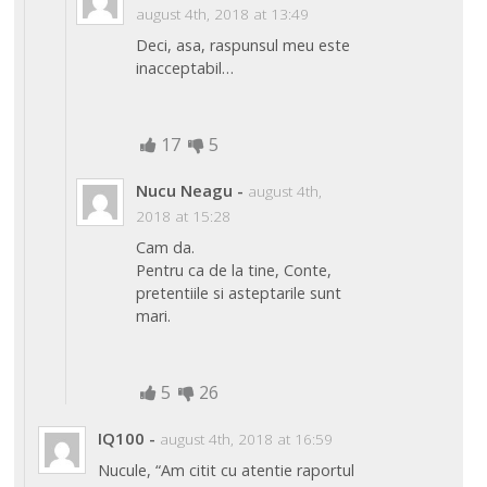
august 4th, 2018 at 13:49
Deci, asa, raspunsul meu este
inacceptabil…
17
5
Nucu Neagu
-
august 4th,
2018 at 15:28
Cam da.
Pentru ca de la tine, Conte,
pretentiile si asteptarile sunt
mari.
5
26
IQ100
-
august 4th, 2018 at 16:59
Nucule, “Am citit cu atentie raportul