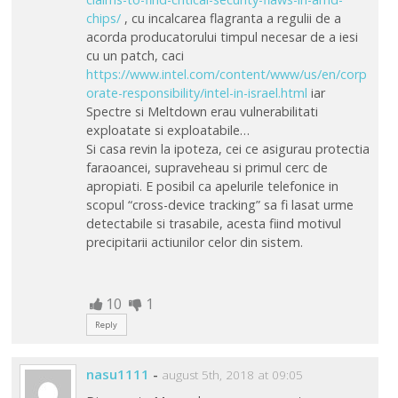
chips/
, cu incalcarea flagranta a regulii de a
acorda producatorului timpul necesar de a iesi
cu un patch, caci
https://www.intel.com/content/www/us/en/corp
orate-responsibility/intel-in-israel.html
iar
Spectre si Meltdown erau vulnerabilitati
exploatate si exploatabile…
Si casa revin la ipoteza, cei ce asigurau protectia
faraoancei, supraveheau si primul cerc de
apropiati. E posibil ca apelurile telefonice in
scopul “cross-device tracking” sa fi lasat urme
detectabile si trasabile, acesta fiind motivul
precipitarii actiunilor celor din sistem.
10
1
Reply
nasu1111
-
august 5th, 2018 at 09:05