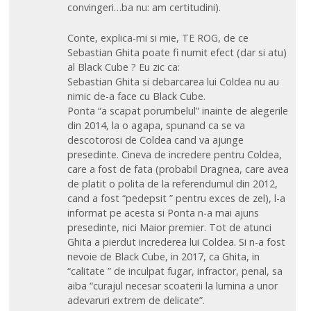
convingeri…ba nu: am certitudini).
Conte, explica-mi si mie, TE ROG, de ce
Sebastian Ghita poate fi numit efect (dar si atu)
al Black Cube ? Eu zic ca:
Sebastian Ghita si debarcarea lui Coldea nu au
nimic de-a face cu Black Cube.
Ponta “a scapat porumbelul” inainte de alegerile
din 2014, la o agapa, spunand ca se va
descotorosi de Coldea cand va ajunge
presedinte. Cineva de incredere pentru Coldea,
care a fost de fata (probabil Dragnea, care avea
de platit o polita de la referendumul din 2012,
cand a fost “pedepsit ” pentru exces de zel), l-a
informat pe acesta si Ponta n-a mai ajuns
presedinte, nici Maior premier. Tot de atunci
Ghita a pierdut increderea lui Coldea. Si n-a fost
nevoie de Black Cube, in 2017, ca Ghita, in
“calitate ” de inculpat fugar, infractor, penal, sa
aiba “curajul necesar scoaterii la lumina a unor
adevaruri extrem de delicate”.