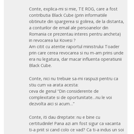
Conte, explica-mi si mie, TE ROG, care a fost
contributia Black Cube (prin informatiile
obtinute din spargerea si golirea, de la distanta,
a conturilor de email ale persoanelor din
Romania ce prezentau interes pentru ancheta)
in revocarea lui Kovesi ?
Am citit cu atentie raportul ministrului Toader
prin care cerea revocarea si nu m-am prins unde
era nu legatura, dar macar influenta operatiunii
Black Cube.
Conte, nici nu trebuie sa-mi raspuzi pentru ca
stiu cum va arata acesta:
ceva de genul “Din considerente de
complexitate si de oportunitate…nu le voi
dezvolta aici si acum…”
Conte, iti dau dreptate: nu e bine cu
certitudinile! Pana azi am fost sigur ca vacanta
ti-a priit si cand colo ce vad? Ca ti-a indus un soi