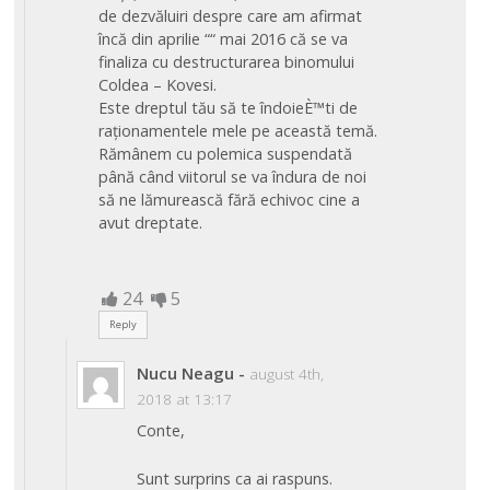
de dezvăluiri despre care am afirmat
încă din aprilie ““ mai 2016 că se va
finaliza cu destructurarea binomului
Coldea – Kovesi.
Este dreptul tău să te îndoieÈ™ti de
raționamentele mele pe această temă.
Rămânem cu polemica suspendată
până când viitorul se va îndura de noi
să ne lămurească fără echivoc cine a
avut dreptate.
24
5
Reply
Nucu Neagu
-
august 4th,
2018 at 13:17
Conte,
Sunt surprins ca ai raspuns.