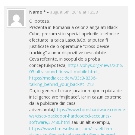
Name *
-
august 5th, 2018 at 13:38
O ipoteza.
Prezenta in Romania a celor 2 angajati Black
Cube, precum si in special apelurile telefonice
efectuate la taica Lascu&Co. ar putea fi
justificate de o operatiune “cross-device
tracking” a unor dispozitive nescalabile.
Ceva referinte, in scopul de a proba
conceptul/ipoteza,
https://phys.org/news/2018-
05-ultrasound-firewall-mobile.html
,
https://media.ccc.de/v/33c3-8336-
talking_behind_your_back#t=213
Da, in general fiecare jucator major in piata de
inteligence are “mijloace”, iar in cazuri extreme
da la publicare din casa
adversarului,
https://www.tomshardware.com/ne
ws/cisco-backdoor-hardcoded-accounts-
software,37480.html
sau un alt exemplu,
https://www.timesofisrael.com/israeli-firm-
claims-to-find-critical-security-flaws-in-amd-