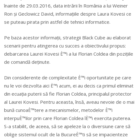
înainte de 29.03.2016, data intrării în România a lui Weiner
Ron și Geclowicz David, informațiile despre Laura Kovesi ce
se puteau pirata prin astfel de tehnici informatice.
Pe baza acestor informații, strategii Black Cube au elaborat
scenarii pentru atingerea cu succes a obiectivului propus:
debarcarea Laurei Kovesi È™i a lui Florian Coldea din pozițiile
de comandă deținute.
Din considerente de complexitate È™i oportunitate pe care
nu le voi dezvolta aici È™i acum, ei au decis ca primul eliminat
din ecuația puterii să fie Florian Coldea, principalul protector
al Laurei Kovesi. Pentru aceasta, însă, aveau nevoie de o mai
bună cunoaÈ™tere a mecanismelor, metodelor È™i
interpuÈ™ilor prin care Florian Coldea îÈ™i exercita puterea.
S-a stabilit, de aceea, să se apeleze la o diversiune care să
oblige sistemul ocult de la BucureÈ™ti să se impacienteze