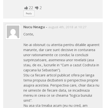
22
2
Reply
Nucu Neagu
-
august 4th, 2018 at 10:27
Conte,
Ne-ai obisnuit cu atentia pentru ditaliile aparent
marunte, dar care sunt decisive in conturarea
unor rationamente ce conduc la concluzii
surprinzatoare, asemenea unor revelatii (asa
stau, de ex., lucrurile in “Cum a cazut Codruta in
capcana lui Sebastian”).
Stiu ca fiecare articol publicat ofera pe langa
tema propusa dezbaterii si perspectiva proprie
asupra acesteia. Perspectiva care, chiar daca nu
ne uimeste de fiecare data, se incadreaza
mereu in ceea ce se cheama “logica bunului
simt”.
Nu asa sta treaba acum (eu nu cred, am