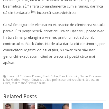
bezmetică, aÈ™a fără comandamente cum a rămas, dar încă
dă din tentacule È™i încearcă supraviețuirea.
Ca să fim siguri de eliminarea ei, practic de eliminarea statului
paralel È™i polițienescÂ creat de Traian Băsescu, poate n-ar
fi rău să mai prelungim o vreme, printr-un act adițional,
contractul cu Black Cube. Nu de alta dar, la cât de timorați par
conducătorii legitimi de azi ai țării, nu m-ar mira să-i lase
genunchii exact acum, când ar trebui să poată călca mai
apăsat.
binomul Coldea - Kovesi
,
Black Cube
,
Dan Andronic
,
Daniel Dragomir
,
Mihai Gadea
,
Mugur Ciuvica
,
politie politicaspioni israelieni
,
Sebastian
Ghita
,
stat mafiot
,
statul paralel
Related Posts