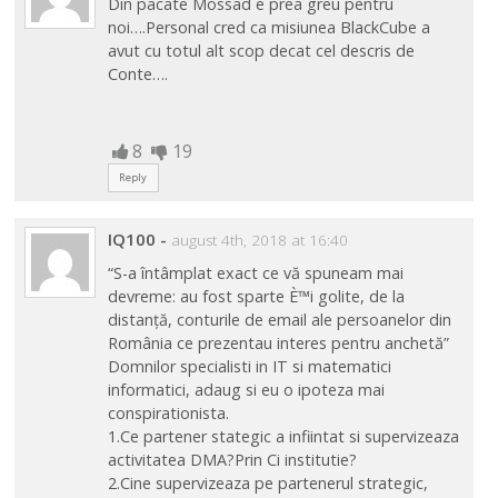
Din pacate Mossad e prea greu pentru
noi….Personal cred ca misiunea BlackCube a
avut cu totul alt scop decat cel descris de
Conte….
8
19
Reply
IQ100
-
august 4th, 2018 at 16:40
“S-a întâmplat exact ce vă spuneam mai
devreme: au fost sparte È™i golite, de la
distanță, conturile de email ale persoanelor din
România ce prezentau interes pentru anchetă”
Domnilor specialisti in IT si matematici
informatici, adaug si eu o ipoteza mai
conspirationista.
1.Ce partener stategic a infiintat si supervizeaza
activitatea DMA?Prin Ci institutie?
2.Cine supervizeaza pe partenerul strategic,