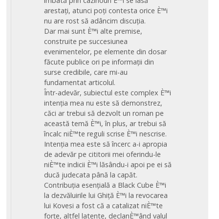
îmbată prin cazinouri È™i se lasă
arestați, atunci poți contesta orice È™i
nu are rost să adâncim discuția.
Dar mai sunt È™i alte premise,
construite pe succesiunea
evenimentelor, pe elemente din dosar
făcute publice ori pe informații din
surse credibile, care mi-au
fundamentat articolul.
Într-adevăr, subiectul este complex È™i
intenția mea nu este să demonstrez,
căci ar trebui să dezvolt un roman pe
această temă È™i, în plus, ar trebui să
încalc niÈ™te reguli scrise È™i nescrise.
Intenția mea este să încerc a-i apropia
de adevăr pe cititorii mei oferindu-le
niÈ™te indicii È™i lăsându-i apoi pe ei să
ducă judecata până la capăt.
Contribuția esențială a Black Cube È™i
la dezvăluirile lui Ghiță È™i la revocarea
lui Kovesi a fost că a catalizat niÈ™te
forțe, altfel latente, declanÈ™ând valul