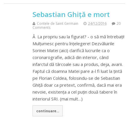
Sebastian Ghiță e mort
Contele de Saint Germain
24/12/2016
20
Comments
Â La propriu sau la figurat? - o să mă întrebați!
Mulțumesc pentru înțelegere! Dezvăluirile
Sorinei Matei (aici) clarifică lucrurile ca o
coronarografie, adică din interior, când
infarctul dă târcoale sau a produs, deja, avarii.
Faptul că doamna Matei pare a-l fi luat la țintă
pe Florian Coldea, folosindu-se de Sebastian
Ghiță doar ca pretext, confirmă, dacă mai era
nevoie, existența a cel puțin două tabere în
interiorul SRI. (mai mult…)
continuare...