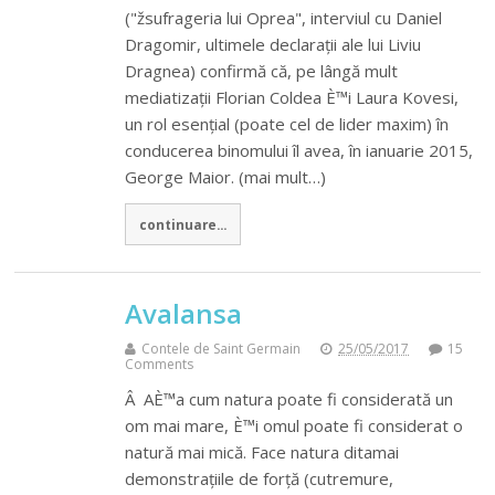
("žsufrageria lui Oprea", interviul cu Daniel
Dragomir, ultimele declarații ale lui Liviu
Dragnea) confirmă că, pe lângă mult
mediatizații Florian Coldea È™i Laura Kovesi,
un rol esențial (poate cel de lider maxim) în
conducerea binomului îl avea, în ianuarie 2015,
George Maior. (mai mult…)
continuare...
Avalansa
Contele de Saint Germain
25/05/2017
15
Comments
Â AÈ™a cum natura poate fi considerată un
om mai mare, È™i omul poate fi considerat o
natură mai mică. Face natura ditamai
demonstrațiile de forță (cutremure,