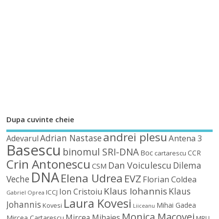
Dupa cuvinte cheie
andrei plesu
Adrian Nastase
Antena 3
Adevarul
Basescu
binomul SRI-DNA
Boc
CCR
cartarescu
Crin Antonescu
Dan Voiculescu
Dilema
CSM
DNA
Elena Udrea
EVZ
Veche
Florian Coldea
Klaus Iohannis
Klaus
Ion Cristoiu
ICCJ
Gabriel Oprea
Laura Kovesi
Johannis
Mihai Gadea
Kovesi
Liiceanu
Monica Macovei
Mircea Mihaies
Mircea Cartarescu
MRU