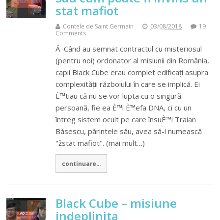
stat mafiot
Contele de Saint Germain
03/08/2018
19
Comments
Â Când au semnat contractul cu misteriosul
(pentru noi) ordonator al misiunii din România,
capii Black Cube erau complet edificați asupra
complexității războiului în care se implică. Ei
È™tiau că nu se vor lupta cu o singură
persoană, fie ea È™i È™efa DNA, ci cu un
întreg sistem ocult pe care însuÈ™i Traian
Băsescu, părintele său, avea să-l numească
"žstat mafiot". (mai mult…)
continuare...
Black Cube – misiune
indeplinita