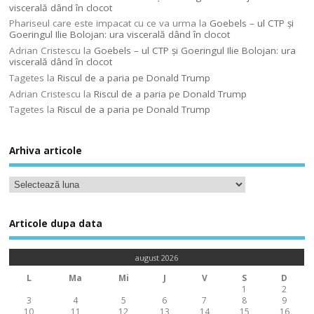
viscerală dând în clocot
Phariseul care este impacat cu ce va urma
la
Goebels – ul CTP şi
Goeringul Ilie Bolojan: ura viscerală dând în clocot
Adrian Cristescu
la
Goebels – ul CTP şi Goeringul Ilie Bolojan: ura
viscerală dând în clocot
Tagetes
la
Riscul de a paria pe Donald Trump
Adrian Cristescu
la
Riscul de a paria pe Donald Trump
Tagetes
la
Riscul de a paria pe Donald Trump
Arhiva articole
Articole dupa data
august 2026
L
Ma
Mi
J
V
S
D
1
2
3
4
5
6
7
8
9
10
11
12
13
14
15
16