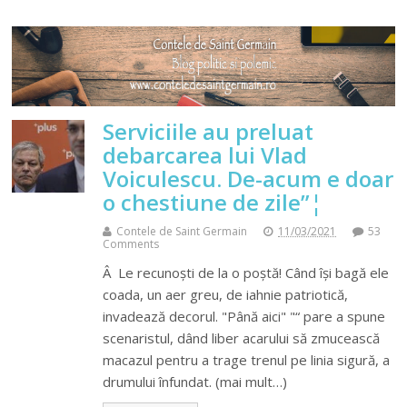
Serviciile au preluat
debarcarea lui Vlad
Voiculescu. De-acum e doar
o chestiune de zile”¦
Contele de Saint Germain
11/03/2021
53
Comments
Â Le recunoști de la o poștă! Când își bagă ele
coada, un aer greu, de iahnie patriotică,
invadează decorul. "Până aici" "“ pare a spune
scenaristul, dând liber acarului să zmucească
macazul pentru a trage trenul pe linia sigură, a
drumului înfundat. (mai mult…)