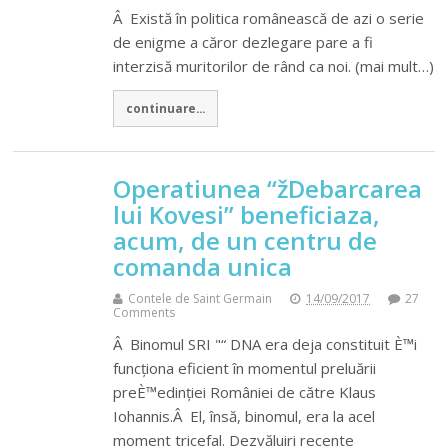
Â Există în politica românească de azi o serie
de enigme a căror dezlegare pare a fi
interzisă muritorilor de rând ca noi. (mai mult…)
continuare...
Operatiunea “žDebarcarea
lui Kovesi” beneficiaza,
acum, de un centru de
comanda unica
Contele de Saint Germain
14/09/2017
27
Comments
Â Binomul SRI "“ DNA era deja constituit È™i
funcționa eficient în momentul preluării
preÈ™edinției României de către Klaus
Iohannis.Â El, însă, binomul, era la acel
moment tricefal. Dezvăluiri recente