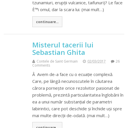
tzunamiuri, erupții vulcanice, taifunuri)? Le face
È™i omul, dar la scara lui. (mai mult…)
continuare...
Misterul tacerii lui
Sebastian Ghita
Contele de Saint Germain
02/03/2017
26
Comments
Â Avem de-a face cu o ecuație complexă.
Care, pe lângă necunoscutele în căutarea
cărora pornește orice rezolvitor pasionat de
problemă, prezintă particularitatea înglobării în
ea a unui număr substanțial de parametri
labirintici, care pot deschide și închide uși spre
mai multe direcții de-odată. (mai mult…)
continuare...