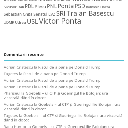
Ponta
PSD
PDL
PNL
Plesu
Nicusor Dan
Romania Libera
Traian Basescu
SRI
Sebastian Ghita
Senatul EVZ
Victor Ponta
USL
UDMR
Udrea
Comentarii recente
Adrian Cristescu
la
Riscul de a paria pe Donald Trump
Tagetes
la
Riscul de a paria pe Donald Trump
Adrian Cristescu
la
Riscul de a paria pe Donald Trump
Adrian Cristescu
la
Riscul de a paria pe Donald Trump
Phariseul
la
Goebels – ul CTP şi Goeringul Ilie Bolojan: ura
viscerală dând în clocot
Adrian Cristescu
la
Goebels – ul CTP şi Goeringul Ilie Bolojan: ura
viscerală dând în clocot
Tagetes
la
Goebels – ul CTP şi Goeringul Ilie Bolojan: ura viscerală
dând în clocot
Radu Humor
la
Goebels – ul CTP şi Goeringul Ilie Bolojan: ura