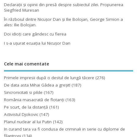
Declaraţii şi opinii din presă despre subiectul zilei. Propunerea
Siegfried Muresan
În războiul dintre Nicuşor Dan şi Ilie Bolojan, George Simion a
ales: Ilie Bolojan.
Doi idioţi care gândesc cu fierea
I s-a uşurat ecuaţia lui Nicuşor Dan
Cele mai comentate
Primele impresii după o destul de lungă tăcere
(276)
De data asta Mihai Gâdea a greşit!
(187)
Sincronicitati si pilde
(167)
România masacrată de flotanţi
(163)
Pe scurt, de la distanță
(161)
Activistul Djokovic
(147)
Planul nuclear al lui Putin
(142)
In curand tara va fi condusa de criminali in serie cu diplome de
filantropi
(134)