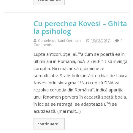
Cu perechea Kovesi – Ghita
la psiholog
Contele de Saint Germain
13/02/2017
4
Comments
Lupta anticorupție, aÈ™a cum se poartă ea în
ultimii ani în România, nuÂ a reuÈ™it să învingă
corupția. Nici măcar să o diminueze
semnificativ. Statisticile, întărite chiar de Laura
Kovesi prin sintagma "žNu cred că DNA va
rezolva corupția din România", indică apariția
unui fenomen pervers în această speță: boala,
în loc să se retragă, se adaptează È™i se
acutizează. (mai mult…)
continuare...