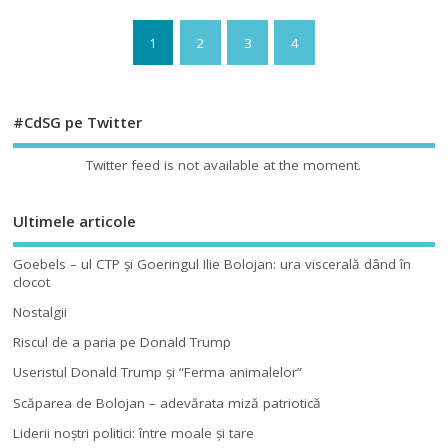
1
2
3
4
#CdSG pe Twitter
Twitter feed is not available at the moment.
Ultimele articole
Goebels – ul CTP şi Goeringul Ilie Bolojan: ura viscerală dând în
clocot
Nostalgii
Riscul de a paria pe Donald Trump
Useristul Donald Trump şi “Ferma animalelor”
Scăparea de Bolojan – adevărata miză patriotică
Liderii noştri politici: între moale şi tare