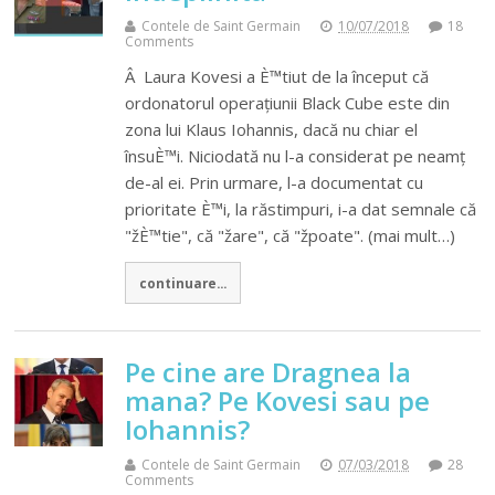
Contele de Saint Germain
10/07/2018
18
Comments
Â Laura Kovesi a È™tiut de la început că
ordonatorul operațiunii Black Cube este din
zona lui Klaus Iohannis, dacă nu chiar el
însuÈ™i. Niciodată nu l-a considerat pe neamț
de-al ei. Prin urmare, l-a documentat cu
prioritate È™i, la răstimpuri, i-a dat semnale că
"žÈ™tie", că "žare", că "žpoate". (mai mult…)
continuare...
Pe cine are Dragnea la
mana? Pe Kovesi sau pe
Iohannis?
Contele de Saint Germain
07/03/2018
28
Comments