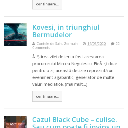
continuare...
Kovesi, in triunghiul
Bermudelor
Contele de Saint Germain
16/07/2020
22
Comments
Â Știrea zilei de ieri a fost arestarea
procurorului Mircea Negulescu. FieÂ și doar
pentru o zi, această decizie reprezintă un
eveniment agabaritic, generator de multe
valuri mediatice. (mai mult…)
continuare...
Cazul Black Cube – culise.
Sau cum poate fi invins un