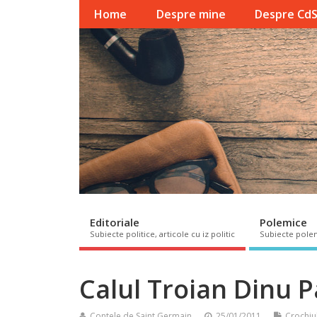
Home
Despre mine
Despre Cd
Editoriale
Polemice
Subiecte politice, articole cu iz politic
Subiecte pole
Calul Troian Dinu P
Contele de Saint Germain
25/01/2011
Crochiu