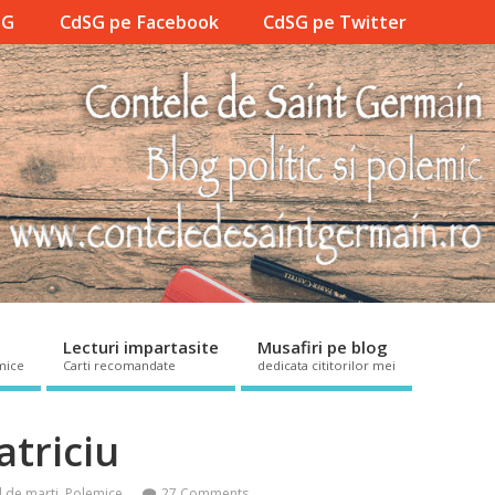
SG
CdSG pe Facebook
CdSG pe Twitter
Lecturi impartasite
Musafiri pe blog
mice
Carti recomandate
dedicata cititorilor mei
atriciu
l de marti
,
Polemice
27 Comments