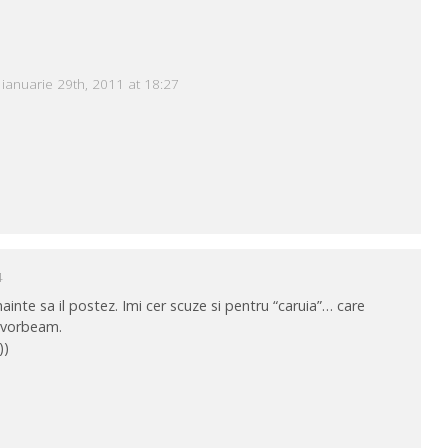
ianuarie 29th, 2011 at 18:27
4
inte sa il postez. Imi cer scuze si pentru “caruia”… care
e vorbeam.
))