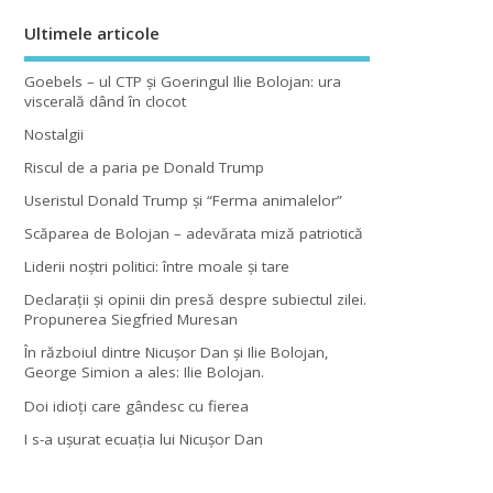
Ultimele articole
Goebels – ul CTP şi Goeringul Ilie Bolojan: ura
viscerală dând în clocot
Nostalgii
Riscul de a paria pe Donald Trump
Useristul Donald Trump şi “Ferma animalelor”
Scăparea de Bolojan – adevărata miză patriotică
Liderii noştri politici: între moale şi tare
Declaraţii şi opinii din presă despre subiectul zilei.
Propunerea Siegfried Muresan
În războiul dintre Nicuşor Dan şi Ilie Bolojan,
George Simion a ales: Ilie Bolojan.
Doi idioţi care gândesc cu fierea
I s-a uşurat ecuaţia lui Nicuşor Dan