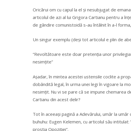
Oricărui om cu capul la el și nesubjugat de emanaț
articolul de azi al lui Grigora Cartianu pentru a în
de gândire comunistoidă s-au întâlnit în a-l form
Un singur exemplu (deși tot articolul e plin de aber
“Revoltătoare este doar pretenția unor privilegiați d
nesimțite”
Așadar, în mintea acestei ustensile coclite a pro
dobândită legal, în urma unei legi în vigoare la mo
nesimțit. Nu vi se pare că se impune chemarea d
Cartianu din acest delir?
Tot în aceeași pagină a Adevărului, umăr la umăr c
buhuhu: Eugen Kelemen, cu articolul său intitulat: 
prostia Opoziției”.