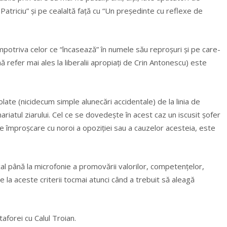
Patriciu” și pe cealaltă față cu “Un președinte cu reflexe de
mpotriva celor ce “încasează” în numele său reproșuri și pe care-
(mă refer mai ales la liberalii apropiați de Crin Antonescu) este
late (nicidecum simple alunecări accidentale) de la linia de
nariatul ziarului. Cel ce se dovedește în acest caz un iscusit șofer
de împroșcare cu noroi a opoziției sau a cauzelor acesteia, este
al până la microfonie a promovării valorilor, competențelor,
e la aceste criterii tocmai atunci când a trebuit să aleagă
aforei cu Calul Troian.