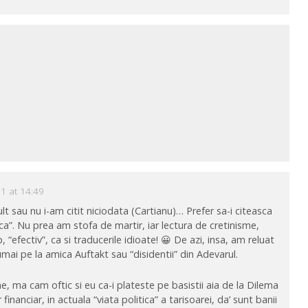
1
11 at 14:49
lt sau nu i-am citit niciodata (Cartianu)… Prefer sa-i citeasca
sca”. Nu prea am stofa de martir, iar lectura de cretinisme,
, “efectiv”, ca si traducerile idioate! 😀 De azi, insa, am reluat
mai pe la amica Auftakt sau “disidentii” din Adevarul.
e, ma cam oftic si eu ca-i plateste pe basistii aia de la Dilema
 financiar, in actuala “viata politica” a tarisoarei, da’ sunt banii