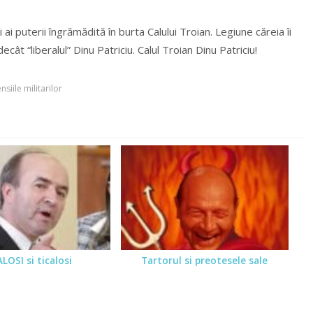
 ai puterii îngrămădită în burta Calului Troian. Legiune căreia îi
ecât “liberalul” Dinu Patriciu. Calul Troian Dinu Patriciu!
nsiile militarilor
LOSI si ticalosi
Tartorul si preotesele sale