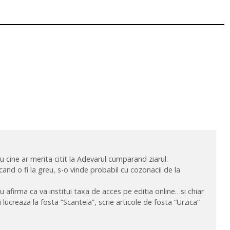
1
ru cine ar merita citit la Adevarul cumparand ziarul.
and o fi la greu, s-o vinde probabil cu cozonacii de la
 afirma ca va institui taxa de acces pe editia online…si chiar
esi lucreaza la fosta “Scanteia”, scrie articole de fosta “Urzica”