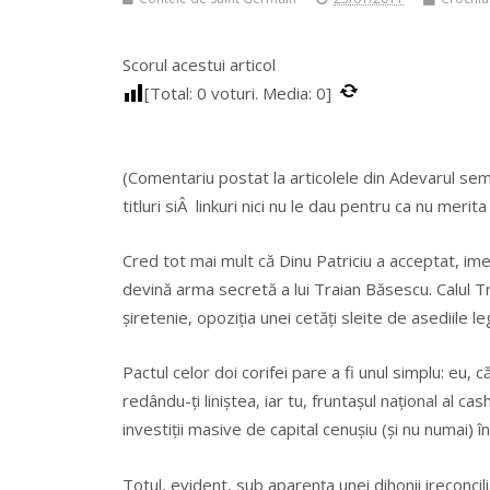
Scorul acestui articol
[Total:
0
voturi. Media:
0
]
(Comentariu postat la articolele din Adevarul se
titluri siÂ linkuri nici nu le dau pentru ca nu merita 
Cred tot mai mult că Dinu Patriciu a acceptat, ime
devină arma secretă a lui Traian Băsescu. Calul Tr
șiretenie, opoziția unei cetăți sleite de asediile le
Pactul celor doi corifei pare a fi unul simplu: eu, c
redându-ți liniștea, iar tu, fruntașul național al ca
investiții masive de capital cenușiu (și nu numai) în
Totul, evident, sub aparența unei dihonii ireconciliab