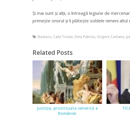
Și mai sunt și alții, o întreagă legiune de mercenari
primește onorul și îi plătește soldele nimeni altul d
Basescu
,
Calul Troian
,
Dinu Patriciu
,
Grigore Cartianu
,
pe
Related Posts
Justiţia, prostituata venerică a
TICA
României