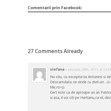
Comentarii prin Facebook:
27 Comments Already
stefana
-
ianuarie 29th, 2011 at 13:4
Nu stiu, cu exceptia lui Antonesi si Ia
Deocamdata..se vinde cu dvd-uri….si c
Mic.ro=))
Cert este ca de aproape un an Patriciu
si asa, il voi citi pe Hartianu,ca el, d