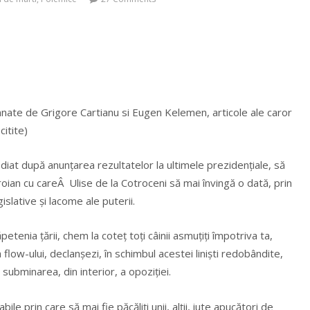
mnate de Grigore Cartianu si Eugen Kelemen, articole ale caror
citite)
diat după anunțarea rezultatelor la ultimele prezidențiale, să
oian cu careÂ Ulise de la Cotroceni să mai învingă o dată, prin
gislative și lacome ale puterii.
ăpetenia țării, chem la coteț toți câinii asmuțiți împotriva ta,
sh flow-ului, declanșezi, în schimbul acestei liniști redobândite,
 subminarea, din interior, a opoziției.
ile prin care să mai fie păcăliți unii, alții, iute apucători de