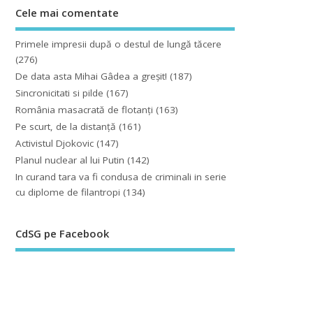
Cele mai comentate
Primele impresii după o destul de lungă tăcere
(276)
De data asta Mihai Gâdea a greşit!
(187)
Sincronicitati si pilde
(167)
România masacrată de flotanţi
(163)
Pe scurt, de la distanță
(161)
Activistul Djokovic
(147)
Planul nuclear al lui Putin
(142)
In curand tara va fi condusa de criminali in serie
cu diplome de filantropi
(134)
CdSG pe Facebook