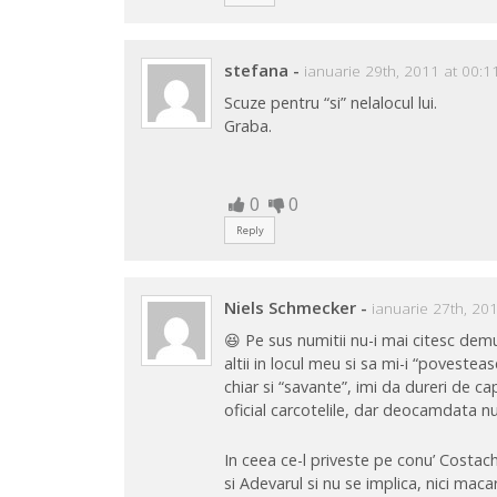
stefana
-
ianuarie 29th, 2011 at 00:1
Scuze pentru “si” nelalocul lui.
Graba.
0
0
Reply
Niels Schmecker
-
ianuarie 27th, 20
😆 Pe sus numitii nu-i mai citesc demu
altii in locul meu si sa mi-i “povestea
chiar si “savante”, imi da dureri de cap
oficial carcotelile, dar deocamdata nu
In ceea ce-l priveste pe conu’ Costach
si Adevarul si nu se implica, nici macar