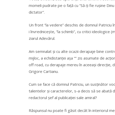
momeli pudrate pe o față cu “Să-ți fie rușine Dinu 
dictator”.
Un front “la vedere” deschis de domnul Patriciu î
i învrednicește, “la schimb”, cu critici ideologice 
ziarul Adevărul.
Am semnalat și cu alte ocazii derapaje bine contro
mijloc, a echidistanței așa ““ zis asumate de acțio
off road, cu derapaje mereu în aceeași direcție, 
Grigore Cartianu.
Cum se face că domnul Patriciu, un susținător voc
talentelor și caracterelor, s-a decis să se abată d
redactorul șef al publicației sale amiral?
Răspunsul nu poate fi găsit decât în interiorul met