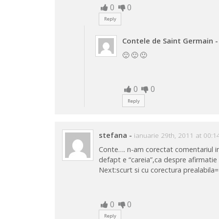
0
0
Reply
Contele de Saint Germain
-
🙂 🙂 🙂
0
0
Reply
stefana
-
ianuarie 29th, 2011 at 00:1
Conte…. n-am corectat comentariul ina
defapt e “careia”,ca despre afirmati
Next:scurt si cu corectura prealabila=
0
0
Reply