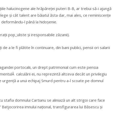
iile halucinogene ale hrăpăreței puteri B-B, ar trebui să-i ajungă
țelege și cât talent are băiatul ăsta dar, mai ales, ce reminiscențe
a, deformându-l până la hidoșenie.
ații pop_uliste și iresponsabile zâzanii).
e a le fi plătite în continuare, din bani publici, pensii ori salarii
pagandei portocalii, un drept patrimonial cum este pensia
mentulÂ calculării ei, nu reprezintă altceva decât un privilegiu
e urgență a unui echipaj Smurd pentru a-l scoate pe domnul
u stafia domnului Cartianu se aliniază un alt strigoi care face
” Batjocorirea imnului național, transfigurarea lui Băsescu și