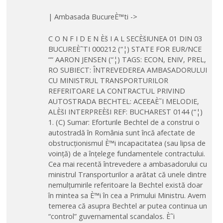
| Ambasada BucureÈ™ti ->
C O N F I D E N Èš I A L SECÈšIUNEA 01 DIN 03
BUCUREÈ˜TI 000212 (“¦) STATE FOR EUR/NCE
““ AARON JENSEN (“¦) TAGS: ECON, ENIV, PREL,
RO SUBIECT: ÎNTREVEDEREA AMBASADORULUI
CU MINISTRUL TRANSPORTURILOR
REFERITOARE LA CONTRACTUL PRIVIND
AUTOSTRADA BECHTEL: ACEEAÈ˜I MELODIE,
ALÈšI INTERPREÈšI REF: BUCHAREST 0144 (“¦)
1. (C) Sumar: Eforturile Bechtel de a construi o
autostradă în România sunt încă afectate de
obstrucționismul È™i incapacitatea (sau lipsa de
voință) de a înțelege fundamentele contractului.
Cea mai recentă întrevedere a ambasadorului cu
ministrul Transporturilor a arătat că unele dintre
nemulțumirile referitoare la Bechtel există doar
în mintea sa È™i în cea a Primului Ministru. Avem
temerea că asupra Bechtel ar putea continua un
“control” guvernamental scandalos. È˜i