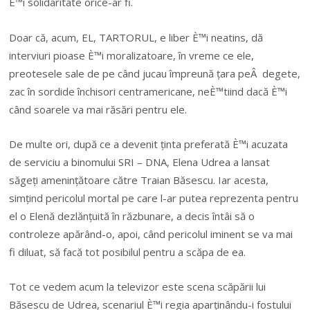
È™i solidaritate orice-ar fi.
Doar că, acum, EL, TARTORUL, e liber È™i neatins, dă
interviuri pioase È™i moralizatoare, în vreme ce ele,
preotesele sale de pe când jucau împreună țara peÂ degete,
zac în sordide închisori centramericane, neÈ™tiind dacă È™i
când soarele va mai răsări pentru ele.
De multe ori, după ce a devenit ținta preferată È™i acuzata
de serviciu a binomului SRI – DNA, Elena Udrea a lansat
săgeți amenințătoare către Traian Băsescu. Iar acesta,
simțind pericolul mortal pe care l-ar putea reprezenta pentru
el o Elenă dezlănțuită în răzbunare, a decis întâi să o
controleze apărând-o, apoi, când pericolul iminent se va mai
fi diluat, să facă tot posibilul pentru a scăpa de ea.
Tot ce vedem acum la televizor este scena scăpării lui
Băsescu de Udrea, scenariul È™i regia aparținându-i fostului