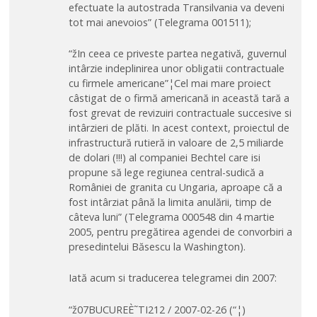
efectuate la autostrada Transilvania va deveni
tot mai anevoios” (Telegrama 001511);
“žIn ceea ce priveste partea negativă, guvernul
intârzie indeplinirea unor obligatii contractuale
cu firmele americane”¦Cel mai mare proiect
câstigat de o firmă americană in această tară a
fost grevat de revizuiri contractuale succesive si
intârzieri de plăti. In acest context, proiectul de
infrastructură rutieră in valoare de 2,5 miliarde
de dolari (!!!) al companiei Bechtel care isi
propune să lege regiunea central-sudică a
României de granita cu Ungaria, aproape că a
fost intârziat până la limita anulării, timp de
câteva luni” (Telegrama 000548 din 4 martie
2005, pentru pregătirea agendei de convorbiri a
presedintelui Băsescu la Washington).
Iată acum si traducerea telegramei din 2007:
“ž07BUCUREÈ˜TI212 / 2007-02-26 (“¦)