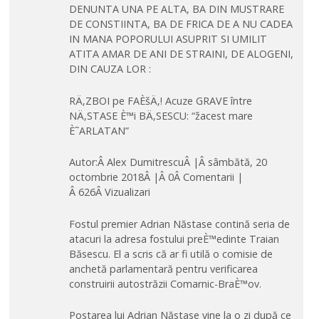
DENUNTA UNA PE ALTA, BA DIN MUSTRARE
DE CONSTIINTA, BA DE FRICA DE A NU CADEA
IN MANA POPORULUI ASUPRIT SI UMILIT
ATITA AMAR DE ANI DE STRAINI, DE ALOGENI,
DIN CAUZA LOR :
RÄ‚ZBOI pe FAÈšÄ‚! Acuze GRAVE între
NÄ‚STASE È™i BÄ‚SESCU: “žacest mare
È˜ARLATAN”
Autor:Â Alex DumitrescuÂ |Â sâmbătă, 20
octombrie 2018Â |Â 0Â Comentarii |
Â 626Â Vizualizari
Fostul premier Adrian Năstase contină seria de
atacuri la adresa fostului preÈ™edinte Traian
Băsescu. El a scris că ar fi utilă o comisie de
anchetă parlamentară pentru verificarea
construirii autostrăzii Comarnic-BraÈ™ov.
Postarea lui Adrian Năstase vine la o zi după ce