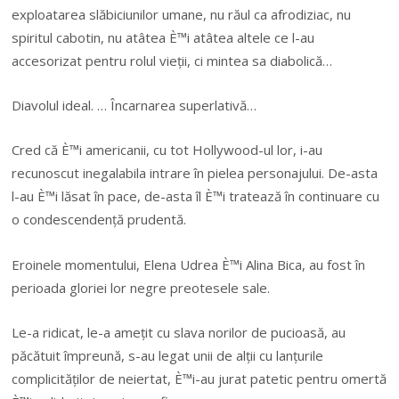
exploatarea slăbiciunilor umane, nu răul ca afrodiziac, nu
spiritul cabotin, nu atâtea È™i atâtea altele ce l-au
accesorizat pentru rolul vieții, ci mintea sa diabolică…
Diavolul ideal. … Încarnarea superlativă…
Cred că È™i americanii, cu tot Hollywood-ul lor, i-au
recunoscut inegalabila intrare în pielea personajului. De-asta
l-au È™i lăsat în pace, de-asta îl È™i tratează în continuare cu
o condescendență prudentă.
Eroinele momentului, Elena Udrea È™i Alina Bica, au fost în
perioada gloriei lor negre preotesele sale.
Le-a ridicat, le-a amețit cu slava norilor de pucioasă, au
păcătuit împreună, s-au legat unii de alții cu lanțurile
complicităților de neiertat, È™i-au jurat patetic pentru omertă