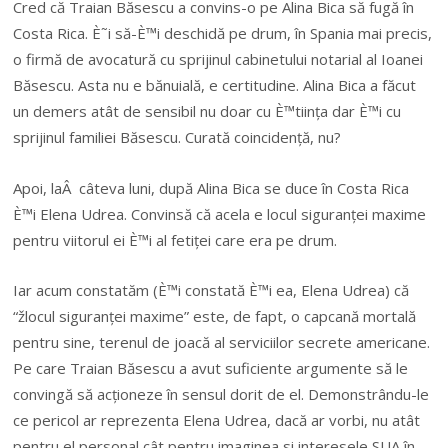
Cred că Traian Băsescu a convins-o pe Alina Bica să fugă în
Costa Rica. È˜i să-È™i deschidă pe drum, în Spania mai precis,
o firmă de avocatură cu sprijinul cabinetului notarial al Ioanei
Băsescu. Asta nu e bănuială, e certitudine. Alina Bica a făcut
un demers atât de sensibil nu doar cu È™tiința dar È™i cu
sprijinul familiei Băsescu. Curată coincidență, nu?
Apoi, laÂ câteva luni, după Alina Bica se duce în Costa Rica
È™i Elena Udrea. Convinsă că acela e locul siguranței maxime
pentru viitorul ei È™i al fetiței care era pe drum.
Iar acum constatăm (È™i constată È™i ea, Elena Udrea) că
“žlocul siguranței maxime” este, de fapt, o capcană mortală
pentru sine, terenul de joacă al serviciilor secrete americane.
Pe care Traian Băsescu a avut suficiente argumente să le
convingă să acționeze în sensul dorit de el. Demonstrându-le
ce pericol ar reprezenta Elena Udrea, dacă ar vorbi, nu atât
pentru el personal cât pentru imaginea si interesele SUA în