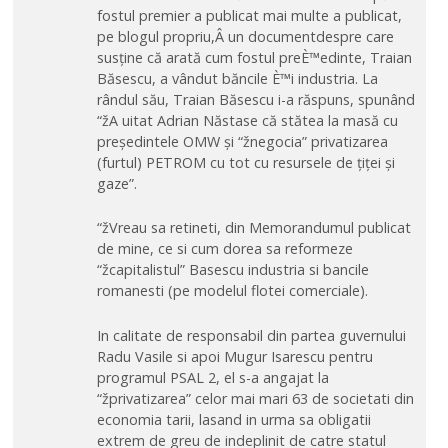
fostul premier a publicat mai multe a publicat,
pe blogul propriu,Â un documentdespre care
susține că arată cum fostul preÈ™edinte, Traian
Băsescu, a vândut băncile È™i industria. La
rândul său, Traian Băsescu i-a răspuns, spunând
“žA uitat Adrian Năstase că stătea la masă cu
președintele OMW și “žnegocia” privatizarea
(furtul) PETROM cu tot cu resursele de țiței și
gaze”.
“žVreau sa retineti, din Memorandumul publicat
de mine, ce si cum dorea sa reformeze
“žcapitalistul” Basescu industria si bancile
romanesti (pe modelul flotei comerciale).
In calitate de responsabil din partea guvernului
Radu Vasile si apoi Mugur Isarescu pentru
programul PSAL 2, el s-a angajat la
“žprivatizarea” celor mai mari 63 de societati din
economia tarii, lasand in urma sa obligatii
extrem de greu de indeplinit de catre statul