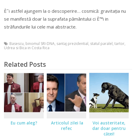
È˜i astfel ajungem la o descoperire… cosmică: gravitația nu
se manifestă doar la suprafata pământului ci È™i in
străfundurile lui cele mai abstracte.
Basescu
,
binomul SRI-DNA
,
santaj prezidential
,
statul paralel
,
tartor
,
Udrea si Bica in Costa Rica
Related Posts
Eu cum aleg?
Articolul zilei la
Voi austeritate,
refec
dar doar pentru
căţei!