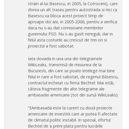
strain al lui Basescu, in 2005, la Cotroceni), care
dorea un alt traseu pentru autostrada si nici ca
Basescu va bloca acest proiect timp de
aproape doi ani, in 2005-2006, pentru a verifica
daca nu s-au dat comisioane membrilor
guvernului PSD. Nu s-au gasit nereguli, dar in
felul asta costurile au crescut de trei ori si
proiectul a fost sabotat.
Iata dovada in una una din telegramele
WikiLeaks, transmisă de misiunea de la
Bucuresti, din care se poate intelege mai bine
felul in care a fost sabotat, de regimul Băsescu,
contractul incheiat cu firma Bechtel. Mai intâi,
câteva fragmente din alte telegrame ale
ambasadei americane (tot din sursă WikiLeaks):
“žAmbasada este la curent cu două proiecte
americane de investitii care ar putea fi afectate
de climatul politic instabil. In special, efortul
Bechtel de a primi plata pentru lucrările