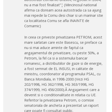
nu a mai fost finalizat”¦ (Mincinosul national
afirma ca doream acea autostrada ca sa ajung
mai repede la Cornu desi chiar si un marinar stie
ca localitatea Cornu se afla INAINTE de
Comarnic)
In ceea ce priveste privatizarea PETROM, acest
mare sarlatan care este Basescu, se preface ca
nu-si mai aduce aminte de faptul ca
angajamentul de privatizare, cu peste 50%, a
Petrom, la fel ca si a sistemului bancar
romanesc, a distributiilor de gaze si de energie,
a fost semnat de EL INSUSI, in calitate de
ministru, coordonator al programului PSAL, cu
Banca Mondiala, in 1998-2000 (Vezi HG
202/1998, HG 362/1998, HG 363/1998, HG
374/1999, HG 456/2000).Â Angajament care a
devenit si o conditionalitate in relatia cu UE.
Referitor la privatizarea Petrom, o comisie
senatoriala de ancheta a prezentat un raport
care poate fi consultat public.