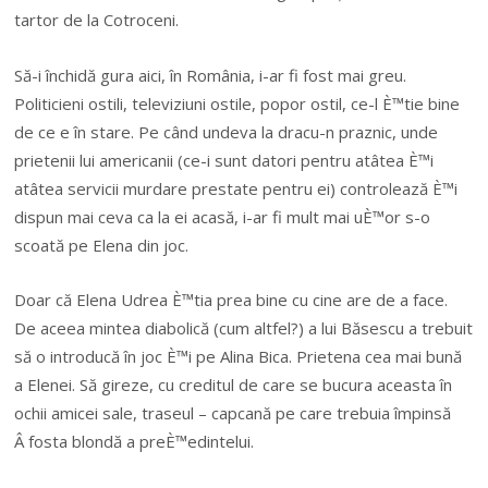
tartor de la Cotroceni.
Să-i închidă gura aici, în România, i-ar fi fost mai greu.
Politicieni ostili, televiziuni ostile, popor ostil, ce-l È™tie bine
de ce e în stare. Pe când undeva la dracu-n praznic, unde
prietenii lui americanii (ce-i sunt datori pentru atâtea È™i
atâtea servicii murdare prestate pentru ei) controlează È™i
dispun mai ceva ca la ei acasă, i-ar fi mult mai uÈ™or s-o
scoată pe Elena din joc.
Doar că Elena Udrea È™tia prea bine cu cine are de a face.
De aceea mintea diabolică (cum altfel?) a lui Băsescu a trebuit
să o introducă în joc È™i pe Alina Bica. Prietena cea mai bună
a Elenei. Să gireze, cu creditul de care se bucura aceasta în
ochii amicei sale, traseul – capcană pe care trebuia împinsă
Â fosta blondă a preÈ™edintelui.