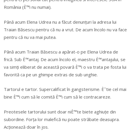
România (È™i nu numai).
Până acum Elena Udrea nu a făcut denunțuri la adresa lui
Traian Băsescu pentru că nu a vrut. De acum încolo nu va face
pentru că nu va mai putea.
Până acum Traian Băsescu a apărat-o pe Elena Udrea de
frică. Sub È™antaj. De acum încolo el, maestru È™antajului, se
va simți eliberat de această povară È™i o va trata pe fosta lui
favorită ca pe un ghimpe extras de sub unghie.
Tartorul e tartor. Supercalificat în gangsterisme. È˜tie cel mai
bine È™i cum să le comită È™i cum să le contracareze.
Preotesele tartorului sunt doar niÈ™te biete aghiuțe din
subordine. Forța lor malefică nu poate străbate deasupra.
Acționează doar în jos.