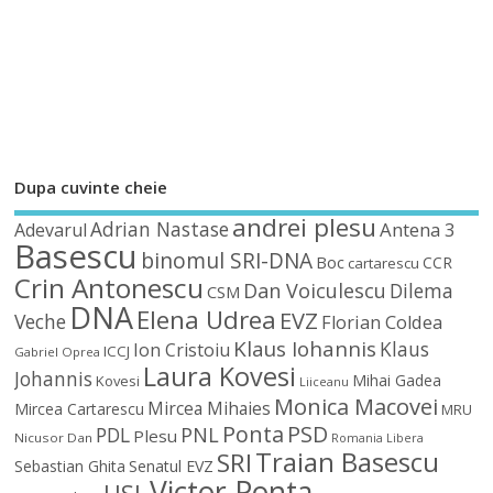
Dupa cuvinte cheie
andrei plesu
Adrian Nastase
Antena 3
Adevarul
Basescu
binomul SRI-DNA
Boc
CCR
cartarescu
Crin Antonescu
Dan Voiculescu
Dilema
CSM
DNA
Elena Udrea
EVZ
Veche
Florian Coldea
Klaus Iohannis
Klaus
Ion Cristoiu
ICCJ
Gabriel Oprea
Laura Kovesi
Johannis
Mihai Gadea
Kovesi
Liiceanu
Monica Macovei
Mircea Mihaies
Mircea Cartarescu
MRU
Ponta
PSD
PDL
PNL
Plesu
Nicusor Dan
Romania Libera
Traian Basescu
SRI
Sebastian Ghita
Senatul EVZ
Victor Ponta