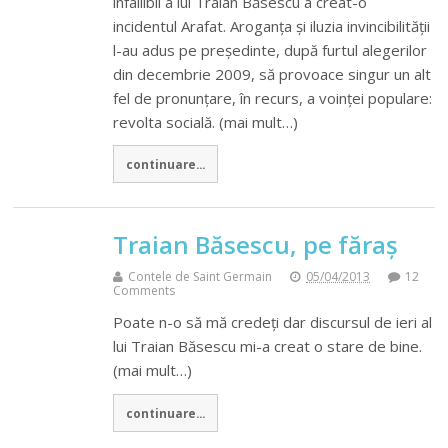
infailibil a lui Traian Băsescu a creat-o
incidentul Arafat. Aroganța și iluzia invincibilității
l-au adus pe președinte, după furtul alegerilor
din decembrie 2009, să provoace singur un alt
fel de pronunțare, în recurs, a voinței populare:
revolta socială. (mai mult…)
continuare...
Traian Băsescu, pe făraș
Contele de Saint Germain
05/04/2013
12
Comments
Poate n-o să mă credeți dar discursul de ieri al
lui Traian Băsescu mi-a creat o stare de bine.
(mai mult…)
continuare...