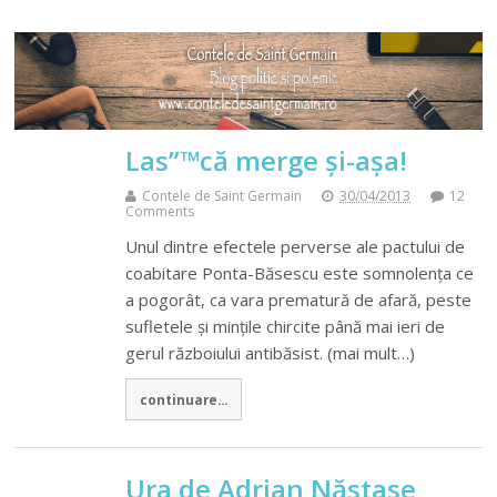
Las”™că merge și-așa!
Contele de Saint Germain
30/04/2013
12
Comments
Unul dintre efectele perverse ale pactului de
coabitare Ponta-Băsescu este somnolența ce
a pogorât, ca vara prematură de afară, peste
sufletele și mințile chircite până mai ieri de
gerul războiului antibăsist. (mai mult…)
continuare...
Ura de Adrian Năstase