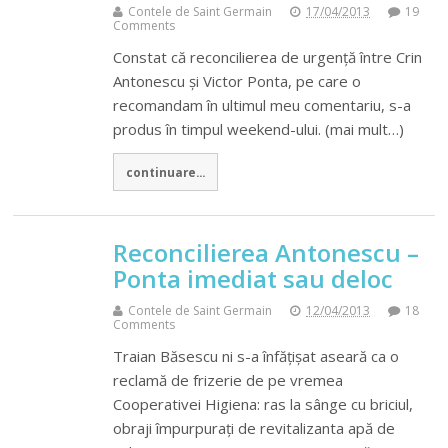
Contele de Saint Germain
17/04/2013
19
Comments
Constat că reconcilierea de urgență între Crin
Antonescu și Victor Ponta, pe care o
recomandam în ultimul meu comentariu, s-a
produs în timpul weekend-ului. (mai mult…)
continuare...
Reconcilierea Antonescu –
Ponta imediat sau deloc
Contele de Saint Germain
12/04/2013
18
Comments
Traian Băsescu ni s-a înfățișat aseară ca o
reclamă de frizerie de pe vremea
Cooperativei Higiena: ras la sânge cu briciul,
obraji împurpurați de revitalizanta apă de