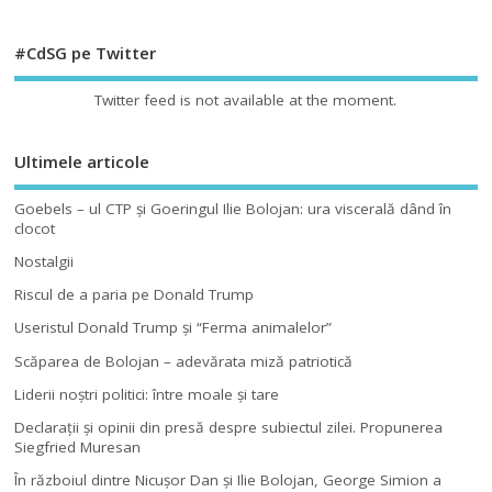
#CdSG pe Twitter
Twitter feed is not available at the moment.
Ultimele articole
Goebels – ul CTP şi Goeringul Ilie Bolojan: ura viscerală dând în
clocot
Nostalgii
Riscul de a paria pe Donald Trump
Useristul Donald Trump şi “Ferma animalelor”
Scăparea de Bolojan – adevărata miză patriotică
Liderii noştri politici: între moale şi tare
Declaraţii şi opinii din presă despre subiectul zilei. Propunerea
Siegfried Muresan
În războiul dintre Nicuşor Dan şi Ilie Bolojan, George Simion a