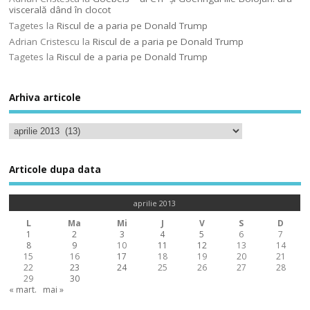
viscerală dând în clocot
Tagetes
la
Riscul de a paria pe Donald Trump
Adrian Cristescu
la
Riscul de a paria pe Donald Trump
Tagetes
la
Riscul de a paria pe Donald Trump
Arhiva articole
Articole dupa data
aprilie 2013
L
Ma
Mi
J
V
S
D
1
2
3
4
5
6
7
8
9
10
11
12
13
14
15
16
17
18
19
20
21
22
23
24
25
26
27
28
29
30
« mart.
mai »