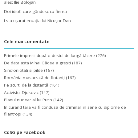
ales: Ilie Bolojan.
Doi idioţi care gândesc cu fierea
I s-a uşurat ecuaţia lui Nicuşor Dan
Cele mai comentate
Primele impresii după o destul de lungă tăcere
(276)
De data asta Mihai Gâdea a greşit!
(187)
Sincronicitati si pilde
(167)
România masacrată de flotanţi
(163)
Pe scurt, de la distanță
(161)
Activistul Djokovic
(147)
Planul nuclear al lui Putin
(142)
In curand tara va fi condusa de criminali in serie cu diplome de
filantropi
(134)
CdSG pe Facebook