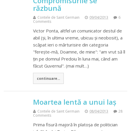
Compromisurile se
răzbună
Contele de Saint Germain
09/04/2013
6
Comments
Victor Ponta, altfel un comunicator destul de
abil (și, în ultima vreme, ubicuu și neobosit), a
scăpat ieri o mărturisire din categoria
"ferește-mă, Doamne, de mine": "am vrut să îl
țin pe domnul Predoiu în luna mai, când am
făcut Guvernul". (mai mult…)
continuare...
Moartea lentă a unui laș
Contele de Saint Germain
08/04/2013
28
Comments
Prima fisură majoră în platoșa de politician