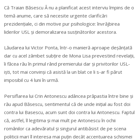
Că Traian Băsescu
Â
nu a planificat acest interviu
î
mpins de o
temă anume, care să necesite urgente clarificări
prezidențiale, ci din motive pur psihologice:
î
nvrăjbirea
liderilor USL și demoralizarea susținătorilor acestora.
Lăudarea lui Victor Ponta,
î
ntr-o manieră aproape deșănțată
dar cu acel z
â
mbet subțire de Mona Lisa prevestind revelații,
î
i făcea rău
î
n primul r
â
nd premierului dar și privitorilor USL-
iști, tot mai convinși că asistă la un blat ce li s-ar fi părut
imposibil cu 4 luni
î
n urmă.
Persiflarea lui Crin Antonescu ad
â
ncea prăpastia
î
ntre bine și
rău apud Băsescu, sentimentul că de unde inițial au fost doi
contra lui Basescu, acum sunt doi contra lui Antonescu. Faptul
că, astfel,
î
l legitima și mai mult pe Antonescu
î
n ochii
rom
â
nilor ca adevăratul și singurul antibăsist de pe scena
politicii mari
î
l interesa mai puțin dec
â
t accentuarea schismei