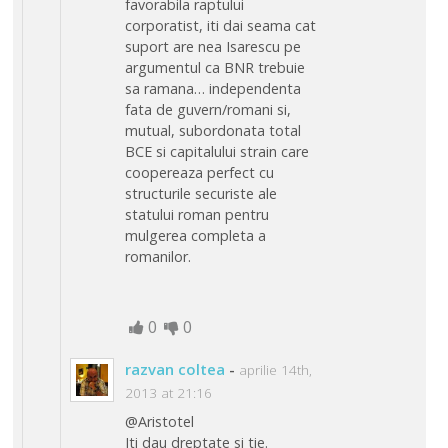
favorabila raptului
corporatist, iti dai seama cat
suport are nea Isarescu pe
argumentul ca BNR trebuie
sa ramana… independenta
fata de guvern/romani si,
mutual, subordonata total
BCE si capitalului strain care
coopereaza perfect cu
structurile securiste ale
statului roman pentru
mulgerea completa a
romanilor.
0
0
razvan coltea
-
aprilie 14th,
2013 at 21:16
@Aristotel
Iti dau dreptate si tie.