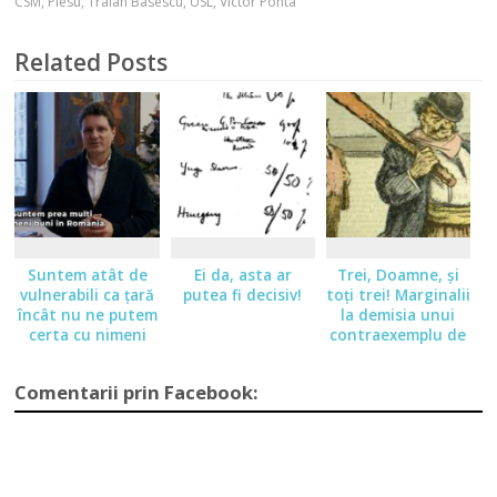
CSM
,
Plesu
,
Traian Basescu
,
USL
,
Victor Ponta
Related Posts
Suntem atât de
Ei da, asta ar
Trei, Doamne, şi
vulnerabili ca ţară
putea fi decisiv!
toţi trei! Marginalii
încât nu ne putem
la demisia unui
certa cu nimeni
contraexemplu de
preşedinte
Comentarii prin Facebook: