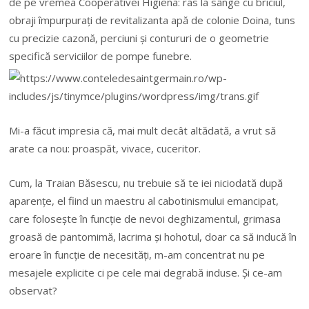
de pe vremea Cooperativei Higiena: ras la sânge cu briciul,
obraji împurpurați de revitalizanta apă de colonie Doina, tuns
cu precizie cazonă, perciuni și contururi de o geometrie
specifică serviciilor de pompe funebre.
Mi-a f
ă
cut impresia c
ă
, mai mult dec
â
t alt
ă
dat
ă
, a vrut s
ă
arate ca nou: proasp
ă
t, vivace, cuceritor.
Cum, la Traian B
ă
sescu, nu trebuie s
ă
te iei niciodat
ă
dup
ă
aparen
ț
e, el fiind un maestru al cabotinismului emancipat,
care folose
ș
te
î
n func
ț
ie de nevoi deghizamentul, grimasa
groas
ă
de pantomim
ă, lacrima și hohotul, doar ca să inducă
î
n
eroare
î
n funcție de necesități, m-am concentrat nu pe
mesajele explicite ci pe cele mai degrabă induse. Și ce-am
observat?