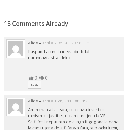
18 Comments Already
alice
-
aprilie 21st, 2013 at 08:50
Raspund acum la ideea din titlul
dumneavoastra: deloc.
0
0
Reply
alice
-
aprilie 16th, 2013 at 14:28
Am remarcat aseara, cu ocazia investirii
ministrului justitiei, o oarecare jena la VP.
Sa fi fost neputinta de a inghiti gogonata pana
la capat(jena de a fi fata-n fata, sub ochii lumii,