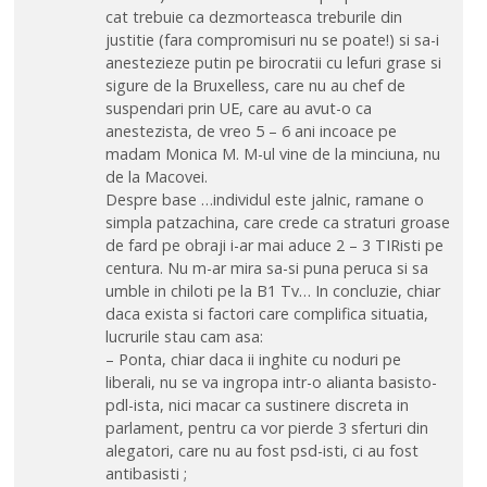
cat trebuie ca dezmorteasca treburile din
justitie (fara compromisuri nu se poate!) si sa-i
anestezieze putin pe birocratii cu lefuri grase si
sigure de la Bruxelless, care nu au chef de
suspendari prin UE, care au avut-o ca
anestezista, de vreo 5 – 6 ani incoace pe
madam Monica M. M-ul vine de la minciuna, nu
de la Macovei.
Despre base …individul este jalnic, ramane o
simpla patzachina, care crede ca straturi groase
de fard pe obraji i-ar mai aduce 2 – 3 TIRisti pe
centura. Nu m-ar mira sa-si puna peruca si sa
umble in chiloti pe la B1 Tv… In concluzie, chiar
daca exista si factori care complifica situatia,
lucrurile stau cam asa:
– Ponta, chiar daca ii inghite cu noduri pe
liberali, nu se va ingropa intr-o alianta basisto-
pdl-ista, nici macar ca sustinere discreta in
parlament, pentru ca vor pierde 3 sferturi din
alegatori, care nu au fost psd-isti, ci au fost
antibasisti ;