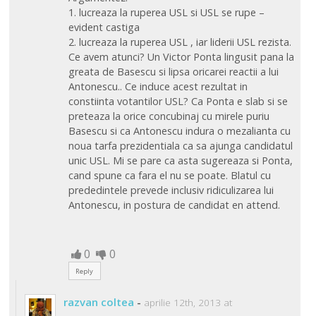
1. lucreaza la ruperea USL si USL se rupe –
evident castiga
2. lucreaza la ruperea USL , iar liderii USL rezista.
Ce avem atunci? Un Victor Ponta lingusit pana la
greata de Basescu si lipsa oricarei reactii a lui
Antonescu.. Ce induce acest rezultat in
constiinta votantilor USL? Ca Ponta e slab si se
preteaza la orice concubinaj cu mirele puriu
Basescu si ca Antonescu indura o mezalianta cu
noua tarfa prezidentiala ca sa ajunga candidatul
unic USL. Mi se pare ca asta sugereaza si Ponta,
cand spune ca fara el nu se poate. Blatul cu
prededintele prevede inclusiv ridiculizarea lui
Antonescu, in postura de candidat en attend.
0
0
Reply
razvan coltea
-
aprilie 12th, 2013 at