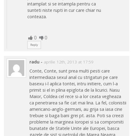
intamplat si se intampla pentru ca
sunteti niste rupti in cur care chiar nu
conteaza.
0
0
Reply
radu
-
aprilie 12th, 2013 at 17:59
Conte, Conte, sunt prea multi pesti care
intermediaza sexul anal cu strigaturi pe care
basexu i-l aplica tontei, intru initiere, cum l-a
primit si el in plina epiglota de la licurici. Nasu
Maior, Coldea cel rece si-a lor ceata vegheaza
ca penetrarea sa fie cat mai lina. La fel, colonistii
americano-anglo-germani, au grija sa iasa cine
trebuie si baga bani grei pt. asta. Poti sa creezi
probleme la marginea Ioropei si sa compromiti
bunatate de Statele Unite ale Europei, basca
gazele de sist si petrolul din Marea Neagra