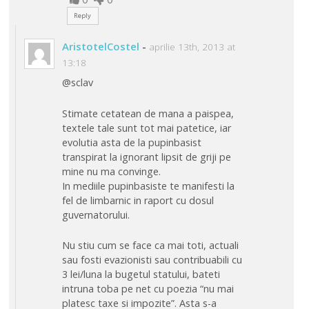
Reply
AristotelCostel
-
aprilie 13th, 2013 at
13:18
@sclav
Stimate cetatean de mana a paispea,
textele tale sunt tot mai patetice, iar
evolutia asta de la pupinbasist
transpirat la ignorant lipsit de griji pe
mine nu ma convinge.
In mediile pupinbasiste te manifesti la
fel de limbarnic in raport cu dosul
guvernatorului.
Nu stiu cum se face ca mai toti, actuali
sau fosti evazionisti sau contribuabili cu
3 lei/luna la bugetul statului, bateti
intruna toba pe net cu poezia “nu mai
platesc taxe si impozite”. Asta s-a