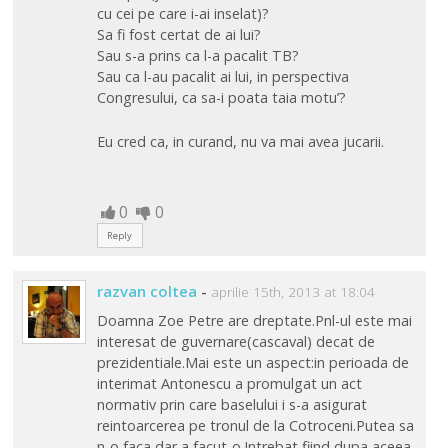
cu cei pe care i-ai inselat)?
Sa fi fost certat de ai lui?
Sau s-a prins ca l-a pacalit TB?
Sau ca l-au pacalit ai lui, in perspectiva
Congresului, ca sa-i poata taia motu’?
Eu cred ca, in curand, nu va mai avea jucarii.
0
0
Reply
razvan coltea
-
aprilie 15th, 2013 at 18:04
Doamna Zoe Petre are dreptate.Pnl-ul este mai
interesat de guvernare(cascaval) decat de
prezidentiale.Mai este un aspect:in perioada de
interimat Antonescu a promulgat un act
normativ prin care baselului i s-a asigurat
reintoarcerea pe tronul de la Cotroceni.Putea sa
n-o faca dar a facut-o.Intrebat fiind dupa aceea