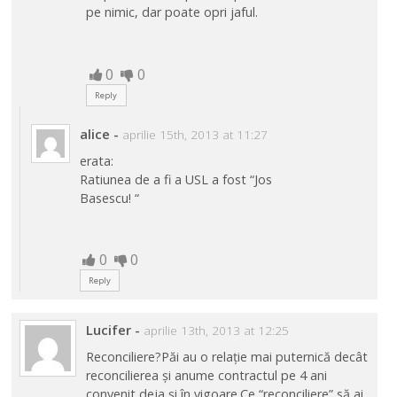
pe nimic, dar poate opri jaful.
0
0
Reply
alice
-
aprilie 15th, 2013 at 11:27
erata:
Ratiunea de a fi a USL a fost “Jos
Basescu! “
0
0
Reply
Lucifer
-
aprilie 13th, 2013 at 12:25
Reconciliere?Păi au o relație mai puternică decât
reconcilierea și anume contractul pe 4 ani
convenit deja și în vigoare.Ce “reconciliere” să ai