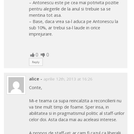
– Antonescu este pe cea mai potrivita pozitie
pentru alegerile de la anul si trebuie sa se
mentina tot asa.
– Base, daca vrea sa-l aduca pe Antonescu la
sub 10%, ar trebui sa-l laude in orice
imprejurare.
0
0
Reply
alice
-
aprilie 12th, 2013 at 16:26
Conte,
Mi-e teama ca supa reincalzita a reconcilierii nu
va tine mult timp de foame. Sper insa, in
abilitatea si in pragmatismul politic al staff-urilor
celor doi. Asta daca mai au aceleasi interese.
A propos de staff-uri: ar cam fi cazul ca liberalii