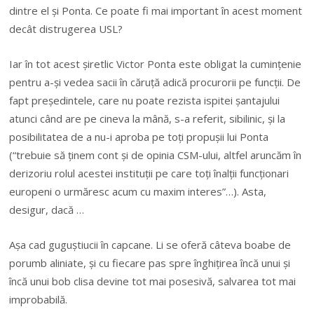
dintre el și Ponta. Ce poate fi mai important
î
n acest moment
dec
â
t distrugerea USL?
Iar
î
n tot acest șiretlic Victor Ponta este obligat la cumințenie
pentru a-și vedea sacii
î
n căruță adică procurorii pe funcții. De
fapt președintele, care nu poate rezista ispitei șantajului
atunci c
â
nd are pe cineva la m
â
nă, s-a referit, sibilinic, și la
posibilitatea de a nu-i aproba pe toți propușii lui Ponta
(“trebuie să ținem cont și de opinia CSM-ului, altfel aruncăm
î
n
derizoriu rolul acestei instituții pe care toți
î
nalții funcționari
europeni o urmăresc acum cu maxim interes”…). Asta,
desigur, dacă …
Așa cad guguștiucii
î
n capcane. Li se oferă c
â
teva boabe de
porumb aliniate, și cu fiecare pas spre
î
nghițirea
î
ncă unui și
î
ncă unui bob clisa devine tot mai posesivă, salvarea tot mai
improbabilă.