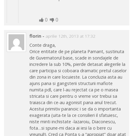
0
0
florin
-
aprilie 12th, 2013 at 17:32
Conte draga,
Orice entitate de pe planeta Pamant, sustinuta
de Guvernatorul base, scade in sondajele de
incredere la sub 10%, pierde detasat alegerile la
care participa si coboara dramatic pretul caselor
din zona in care locuieste. La concluzia asta au
ajuns pana si gangsterii structurii mafiote
numita pdl, care l-au rejectat ca pe o masea
stricata si care pentru o vreme vor trebui sa
traiasca din ce-au agonisit pana anul trecut.
Acestui primitiv paranoic i se da o importanta
exagerata (uita-te la ce consilieri il sfatuiesc,
niste minti inchistate -lazaroiu, Diaconescu,
fota…si spune-mi daca ai iesi la o bere cu
vreunul!). Cred ca Ponta s-a “apropiat” doar atat