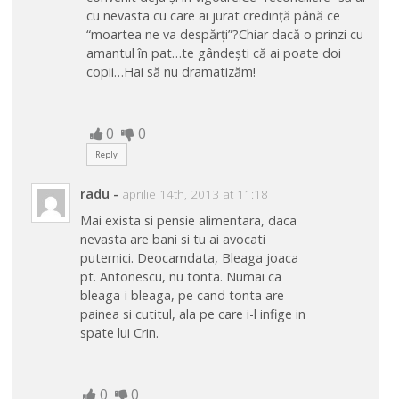
cu nevasta cu care ai jurat credință până ce
“moartea ne va despărți”?Chiar dacă o prinzi cu
amantul în pat…te gândești că ai poate doi
copii…Hai să nu dramatizăm!
0
0
Reply
radu
-
aprilie 14th, 2013 at 11:18
Mai exista si pensie alimentara, daca
nevasta are bani si tu ai avocati
puternici. Deocamdata, Bleaga joaca
pt. Antonescu, nu tonta. Numai ca
bleaga-i bleaga, pe cand tonta are
painea si cutitul, ala pe care i-l infige in
spate lui Crin.
0
0