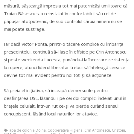
m
ă
sur
ă
, s
ă
ș
tearg
ă
impresia tot mai puternic
ă
ș
i umilitoare c
ă
Traian B
ă
sescu s-a reinstalat în confortabilul s
ă
u rol de
p
ă
pu
ș
ar atotputernic, de sub controlul c
ă
ruia nimeni nu se
mai poate sustrage.
Iar dac
ă
Victor Ponta, printr-o t
ă
cere complice cu limbari
ț
a
pre
ș
edintelui, continu
ă
s
ă
-l lase în offside pe Crin Antonescu
ș
i peste weekend-ul acesta, punându-i la încercare rezisten
ț
a
la rupere, atunci liderul liberal ar trebui s
ă
în
ț
eleag
ă
ceea ce
devine tot mai evident pentru noi to
ț
i
ș
i s
ă
ac
ț
ioneze.
Să preia el inițiativa,
s
ă
înceap
ă
demersurile pentru
desfiin
ț
area USL, l
ă
sându-i pe cei doi complici încleia
ț
i unul în
bra
ț
ele celuilalt, într-un rut ce-
ș
i va pierde curând sensul
concupiscent, l
ă
sând locul naturilor lor atavice.
apa de colonie Doina
,
Cooperativa Higiena
,
Crin Antonescu
,
Cristoiu
,