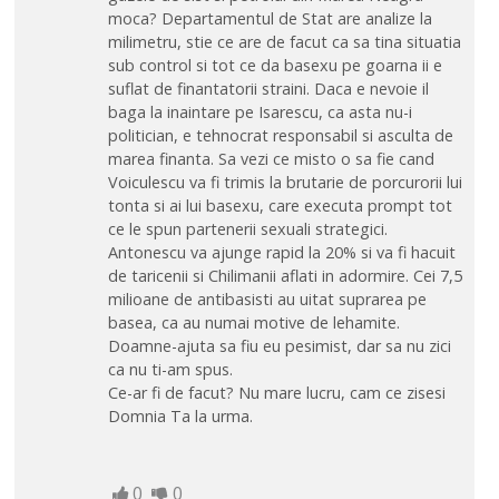
moca? Departamentul de Stat are analize la
milimetru, stie ce are de facut ca sa tina situatia
sub control si tot ce da basexu pe goarna ii e
suflat de finantatorii straini. Daca e nevoie il
baga la inaintare pe Isarescu, ca asta nu-i
politician, e tehnocrat responsabil si asculta de
marea finanta. Sa vezi ce misto o sa fie cand
Voiculescu va fi trimis la brutarie de porcurorii lui
tonta si ai lui basexu, care executa prompt tot
ce le spun partenerii sexuali strategici.
Antonescu va ajunge rapid la 20% si va fi hacuit
de taricenii si Chilimanii aflati in adormire. Cei 7,5
milioane de antibasisti au uitat suprarea pe
basea, ca au numai motive de lehamite.
Doamne-ajuta sa fiu eu pesimist, dar sa nu zici
ca nu ti-am spus.
Ce-ar fi de facut? Nu mare lucru, cam ce zisesi
Domnia Ta la urma.
0
0