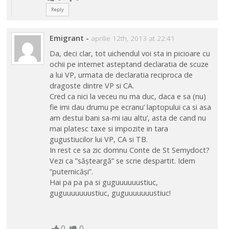
Reply
Emigrant
-
aprilie 12th, 2013 at 22:41
Da, deci clar, tot uichendul voi sta in picioare cu
ochii pe internet asteptand declaratia de scuze
a lui VP, urmata de declaratia reciproca de
dragoste dintre VP si CA.
Cred ca nici la veceu nu ma duc, daca e sa (nu)
fie imi dau drumu pe ecranu’ laptopului ca si asa
am destui bani sa-mi iau altu’, asta de cand nu
mai platesc taxe si impozite in tara
gugustiucilor lui VP, CA si TB.
In rest ce sa zic domnu Conte de St Semydoct?
Vezi ca ”sășteargă” se scrie despartit. Idem
”puternicăși”.
Hai pa pa pa si guguuuuuustiuc,
guguuuuuuustiuc, guguuuuuuustiuc!
0
0