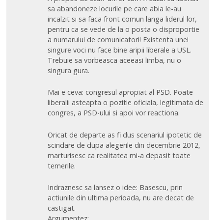
sa abandoneze locurile pe care abia le-au
incalzit si sa faca front comun langa liderul lor,
pentru ca se vede de la o posta o disproportie
a numarului de comunicatori! Existenta unei
singure voci nu face bine aripii liberale a USL.
Trebuie sa vorbeasca aceeasi limba, nu o
singura gura.
Mai e ceva: congresul apropiat al PSD. Poate
liberalii asteapta o pozitie oficiala, legitimata de
congres, a PSD-ului si apoi vor reactiona.
Oricat de departe as fi dus scenariul ipotetic de
scindare de dupa alegerile din decembrie 2012,
marturisesc ca realitatea mi-a depasit toate
temerile.
Indraznesc sa lansez o idee: Basescu, prin
actiunile din ultima perioada, nu are decat de
castigat.
Argumentez: