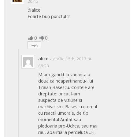
20:45
@alice
Foarte bun punctul 2.
0
0
Reply
alice
-
aprilie 15th, 2013 at
08:23
M-am gandit la varianta a
doua ca neapartinandu-i lui
Traian Basescu. Contele are
dreptate: oricat l-am
suspecta de viziune si
machivelism, Basescu e omul
cu reactii umorale, de tip
momentul Arafat sau
pledoaria pro-Udrea, sau mai
rau, aparitia la perdeluta…El,