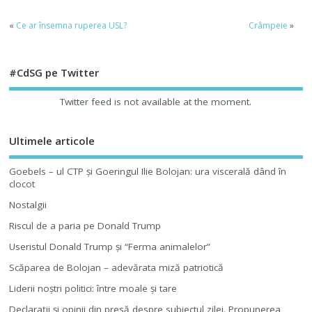
«
Ce ar însemna ruperea USL?
Crâmpeie
»
#CdSG pe Twitter
Twitter feed is not available at the moment.
Ultimele articole
Goebels – ul CTP şi Goeringul Ilie Bolojan: ura viscerală dând în
clocot
Nostalgii
Riscul de a paria pe Donald Trump
Useristul Donald Trump şi “Ferma animalelor”
Scăparea de Bolojan – adevărata miză patriotică
Liderii noştri politici: între moale şi tare
Declaraţii şi opinii din presă despre subiectul zilei. Propunerea