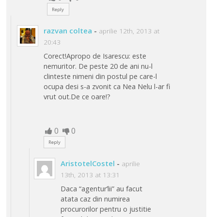
Reply
razvan coltea
-
aprilie 12th, 2013 at
20:43
Corect!Apropo de Isarescu: este
nemuritor. De peste 20 de ani nu-l
clinteste nimeni din postul pe care-l
ocupa desi s-a zvonit ca Nea Nelu l-ar fi
vrut out.De ce oare!?
0
0
Reply
AristotelCostel
-
aprilie
13th, 2013 at 13:31
Daca “agentur’lii” au facut
atata caz din numirea
procurorilor pentru o justitie