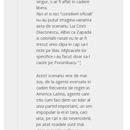
singur, s-ar fi aflat in cadere
libera.
Nici el si nici “consilierii oficiali”
nu au putut imagina varianta
asta de scenariu. Lui Cristi
Diaconescu, Albei ca Zapada
si celorlalti ratati nu le-ar fi
trecut vreo clipa in cap sa-l
riste pe Bas. Mijloacele lor
specifice i-au facut doar sa-l
caute pe Porumbacu “¦
Acest scenariu vine de mai
sus, de la agentii exersate in
caderi frecvente de regim in
America Latina, agentii care
stiu cum faci dintr-un lider al
unui partid important, un om
impopular la el in tara, caci
iata, pe cat e de neverosimil,
pe atat roadele sunt mai