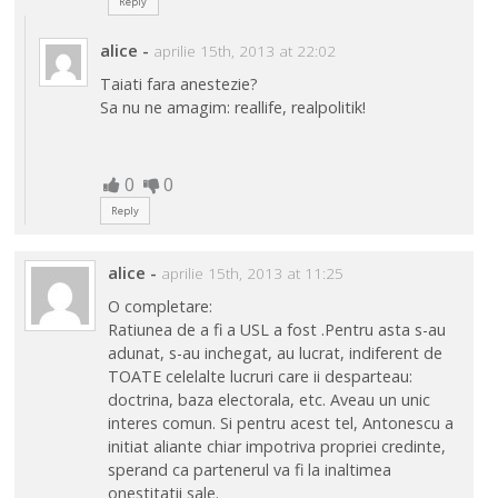
Reply
alice
-
aprilie 15th, 2013 at 22:02
Taiati fara anestezie?
Sa nu ne amagim: reallife, realpolitik!
0
0
Reply
alice
-
aprilie 15th, 2013 at 11:25
O completare:
Ratiunea de a fi a USL a fost .Pentru asta s-au
adunat, s-au inchegat, au lucrat, indiferent de
TOATE celelalte lucruri care ii desparteau:
doctrina, baza electorala, etc. Aveau un unic
interes comun. Si pentru acest tel, Antonescu a
initiat aliante chiar impotriva propriei credinte,
sperand ca partenerul va fi la inaltimea
onestitatii sale.