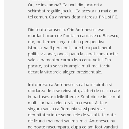
Ori, ce inseamna? Ca unul din jucatori a
schimbat regulile jocului. Ca acesta nu mai e un
tel comun. Ca a ramas doar interesul PNL si PC.
Din toata tarasenia, Crin Antonescu iese
murdarit acum de Ponta in cardasie cu Basescu,
dar, pe termen lung, dintr-o perspectiva
istorica, va fi perceput corect, ca partenerul
politic vizionar, onest pana la capat constructiei
sale si oamenilor carora le-a cerut votul. Din
pacate, asta se va intampla mult mai tarziu
decat la viitoarele alegeri prezidentiale.
Imi doresc ca Antonescu sa aiba inspiratia si
rabdarea de a se reinventa, alaturi de cei cu care
impartaseste ideile liberale. Sunt din ce in ce mai
multi. Iar baza electorala a crescut. Asta e
singura sansa ca Romania sa-si pastreze
demnitatea intre semnalele de vasalitate date
de licurici mai mari sau mai mici. Antonescu nu
ne poate rascumpara, dupa ce am fost vanduti