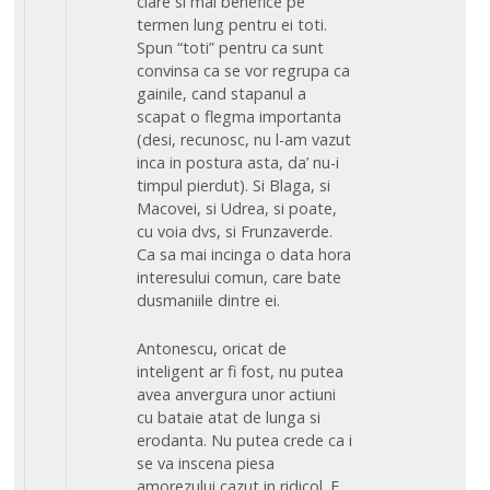
clare si mai benefice pe
termen lung pentru ei toti.
Spun “toti” pentru ca sunt
convinsa ca se vor regrupa ca
gainile, cand stapanul a
scapat o flegma importanta
(desi, recunosc, nu l-am vazut
inca in postura asta, da’ nu-i
timpul pierdut). Si Blaga, si
Macovei, si Udrea, si poate,
cu voia dvs, si Frunzaverde.
Ca sa mai incinga o data hora
interesului comun, care bate
dusmaniile dintre ei.
Antonescu, oricat de
inteligent ar fi fost, nu putea
avea anvergura unor actiuni
cu bataie atat de lunga si
erodanta. Nu putea crede ca i
se va inscena piesa
amorezului cazut in ridicol. E