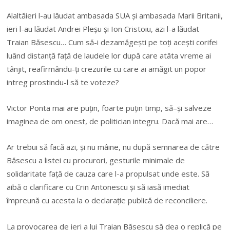
Alaltăieri l-au lăudat ambasada SUA și ambasada Marii Britanii,
ieri l-au lăudat Andrei Pleșu și Ion Cristoiu, azi l-a lăudat
Traian Băsescu… Cum să-i dezamăgești pe toți acești corifei
lu
â
nd distanță față de laudele lor după care at
â
ta vreme ai
t
â
njit, reafirm
â
ndu-ți crezurile cu care ai amăgit un popor
intreg prostindu-l să te voteze?
Victor Ponta mai are puțin, foarte puț
in timp, s
ă
–
ș
i salveze
imaginea de om onest, de politician integru. Dac
ă
mai are…
Ar trebui s
ă
fac
ă
azi,
ș
i nu mâine, nu dup
ă
semnarea de c
ă
tre
B
ă
sescu a listei cu procurori, gesturile minimale de
solidaritate fa
ță
de cauza care l-a propulsat unde este. S
ă
aib
ă
o clarificare cu Crin Antonescu
ș
i s
ă
ias
ă
imediat
împreun
ă
cu acesta la o declara
ț
ie public
ă
de reconciliere.
La provocarea de ieri a lui Traian B
ă
sescu s
ă
dea o replic
ă
pe